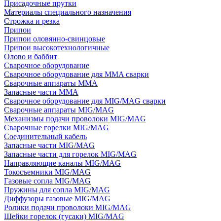
Присадочные прутки
Материалы специального назначения
Строжка и резка
Припои
Припои оловянно-свинцовые
Припои высокотехнологичные
Олово и баббит
Сварочное оборудование
Сварочное оборудование для MMA сварки
Сварочные аппараты MMA
Запасные части MMA
Сварочное оборудование для MIG/MAG сварки
Сварочные аппараты MIG/MAG
Механизмы подачи проволоки MIG/MAG
Сварочные горелки MIG/MAG
Соединительный кабель
Запасные части MIG/MAG
Запасные части для горелок MIG/MAG
Направляющие каналы MIG/MAG
Токосъемники MIG/MAG
Газовые сопла MIG/MAG
Пружины для сопла MIG/MAG
Диффузоры газовые MIG/MAG
Ролики подачи проволоки MIG/MAG
Шейки горелок (гусаки) MIG/MAG