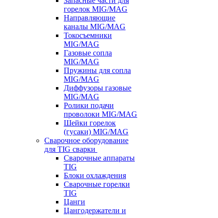
Запасные части для
горелок MIG/MAG
Направляющие
каналы MIG/MAG
Токосъемники
MIG/MAG
Газовые сопла
MIG/MAG
Пружины для сопла
MIG/MAG
Диффузоры газовые
MIG/MAG
Ролики подачи
проволоки MIG/MAG
Шейки горелок
(гусаки) MIG/MAG
Сварочное оборудование
для TIG сварки
Сварочные аппараты
TIG
Блоки охлаждения
Сварочные горелки
TIG
Цанги
Цангодержатели и