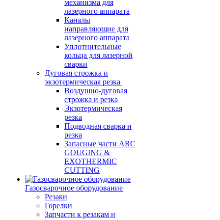
механизма для
лазерного аппарата
Каналы
направляющие для
лазерного аппарата
Уплотнительные
кольца для лазерной
сварки
Дуговая строжка и
экзотермическая резка
Воздушно-дуговая
строжка и резка
Экзотермическая
резка
Подводная сварка и
резка
Запасные части ARC
GOUGING &
EXOTHERMIC
CUTTING
Газосварочное оборудование
Резаки
Горелки
Запчасти к резакам и