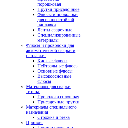
порошковая
Прутки присадочные
Флюсы и проволоки
для износостойкой
наплавки
Ленты сварочные
Специализированные
материалы
Флюсы и проволоки для
автоматической сварки и
наплавки
Кислые флюсы
Нейтральные флюсы
Основные флюсы
Высокоосновные
флюсы
Материалы для сварки
титана
Проволока сплошная
Присадочные прутки
Материалы специального
назначения
Строжка и резка
Припои
Припои оловянно-