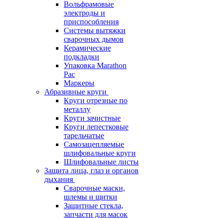
Вольфрамовые
электроды и
приспособления
Системы вытяжки
сварочных дымов
Керамические
подкладки
Упаковка Marathon
Pac
Маркеры
Абразивные круги
Круги отрезные по
металлу
Круги зачистные
Круги лепестковые
тарельчатые
Самозацепляемые
шлифовальные круги
Шлифовальные листы
Защита лица, глаз и органов
дыхания
Сварочные маски,
шлемы и щитки
Защитные стекла,
запчасти для масок