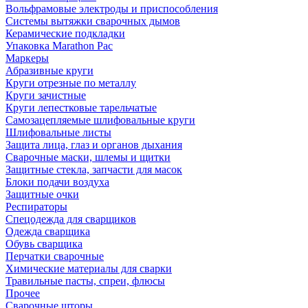
Вольфрамовые электроды и приспособления
Системы вытяжки сварочных дымов
Керамические подкладки
Упаковка Marathon Pac
Маркеры
Абразивные круги
Круги отрезные по металлу
Круги зачистные
Круги лепестковые тарельчатые
Самозацепляемые шлифовальные круги
Шлифовальные листы
Защита лица, глаз и органов дыхания
Сварочные маски, шлемы и щитки
Защитные стекла, запчасти для масок
Блоки подачи воздуха
Защитные очки
Респираторы
Спецодежда для сварщиков
Одежда сварщика
Обувь сварщика
Перчатки сварочные
Химические материалы для сварки
Травильные пасты, спреи, флюсы
Прочее
Сварочные шторы