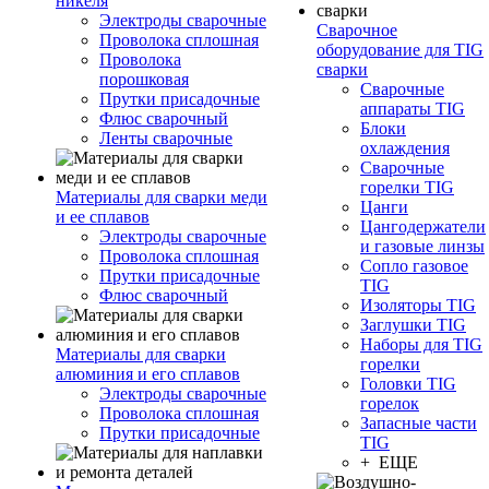
никеля
Электроды сварочные
Сварочное
Проволока сплошная
оборудование для TIG
Проволока
сварки
порошковая
Сварочные
Прутки присадочные
аппараты TIG
Флюс сварочный
Блоки
Ленты сварочные
охлаждения
Сварочные
горелки TIG
Материалы для сварки меди
Цанги
и ее сплавов
Цангодержатели
Электроды сварочные
и газовые линзы
Проволока сплошная
Сопло газовое
Прутки присадочные
TIG
Флюс сварочный
Изоляторы TIG
Заглушки TIG
Наборы для TIG
Материалы для сварки
горелки
алюминия и его сплавов
Головки TIG
Электроды сварочные
горелок
Проволока сплошная
Запасные части
Прутки присадочные
TIG
+ ЕЩЕ