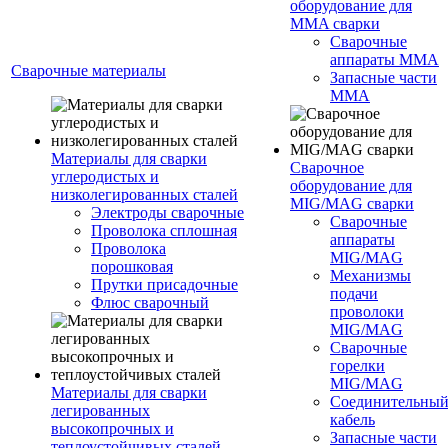
оборудование для
MMA сварки
Сварочные
аппараты MMA
Сварочные материалы
Запасные части
MMA
Материалы для сварки
Сварочное
углеродистых и
оборудование для
низколегированных сталей
MIG/MAG сварки
Электроды сварочные
Сварочные
Проволока сплошная
аппараты
Проволока
MIG/MAG
порошковая
Механизмы
Прутки присадочные
подачи
Флюс сварочный
проволоки
MIG/MAG
Сварочные
горелки
MIG/MAG
Материалы для сварки
Соединительны
легированных
кабель
высокопрочных и
Запасные части
теплоустойчивых сталей