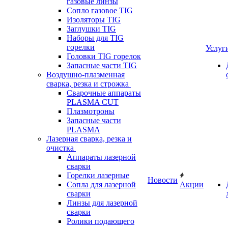
газовые линзы
Сопло газовое TIG
Изоляторы TIG
Заглушки TIG
Наборы для TIG
горелки
Услуг
Головки TIG горелок
Запасные части TIG
Воздушно-плазменная
сварка, резка и строжка
Сварочные аппараты
PLASMA CUT
Плазмотроны
Запасные части
PLASMA
Лазерная сварка, резка и
очистка
Аппараты лазерной
сварки
Горелки лазерные
Новости
Сопла для лазерной
Акции
сварки
Линзы для лазерной
сварки
Ролики подающего