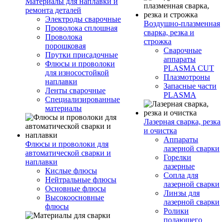
Материалы для наплавки и
ремонта деталей
Электроды сварочные
Воздушно-плазменная
Проволока сплошная
сварка, резка и
Проволока
строжка
порошковая
Сварочные
Прутки присадочные
аппараты
Флюсы и проволоки
PLASMA CUT
для износостойкой
Плазмотроны
наплавки
Запасные части
Ленты сварочные
PLASMA
Специализированные
материалы
Лазерная сварка, резка
и очистка
Аппараты
Флюсы и проволоки для
лазерной сварки
автоматической сварки и
Горелки
наплавки
лазерные
Кислые флюсы
Сопла для
Нейтральные флюсы
лазерной сварки
Основные флюсы
Линзы для
Высокоосновные
лазерной сварки
флюсы
Ролики
подающего