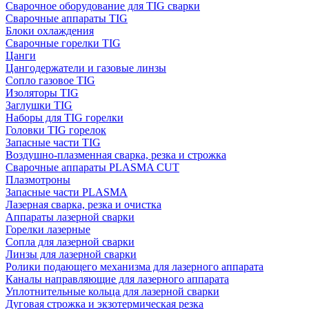
Сварочное оборудование для TIG сварки
Сварочные аппараты TIG
Блоки охлаждения
Сварочные горелки TIG
Цанги
Цангодержатели и газовые линзы
Сопло газовое TIG
Изоляторы TIG
Заглушки TIG
Наборы для TIG горелки
Головки TIG горелок
Запасные части TIG
Воздушно-плазменная сварка, резка и строжка
Сварочные аппараты PLASMA CUT
Плазмотроны
Запасные части PLASMA
Лазерная сварка, резка и очистка
Аппараты лазерной сварки
Горелки лазерные
Сопла для лазерной сварки
Линзы для лазерной сварки
Ролики подающего механизма для лазерного аппарата
Каналы направляющие для лазерного аппарата
Уплотнительные кольца для лазерной сварки
Дуговая строжка и экзотермическая резка