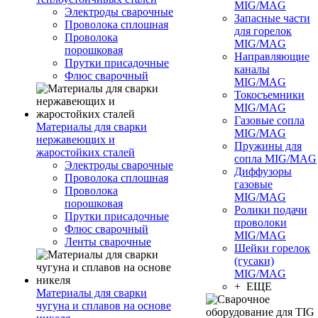
MIG/MAG
Электроды сварочные
Запасные части
Проволока сплошная
для горелок
Проволока
MIG/MAG
порошковая
Направляющие
Прутки присадочные
каналы
Флюс сварочный
MIG/MAG
Токосъемники
MIG/MAG
Газовые сопла
Материалы для сварки
MIG/MAG
нержавеющих и
Пружины для
жаростойких сталей
сопла MIG/MAG
Электроды сварочные
Диффузоры
Проволока сплошная
газовые
Проволока
MIG/MAG
порошковая
Ролики подачи
Прутки присадочные
проволоки
Флюс сварочный
MIG/MAG
Ленты сварочные
Шейки горелок
(гусаки)
MIG/MAG
+ ЕЩЕ
Материалы для сварки
чугуна и сплавов на основе