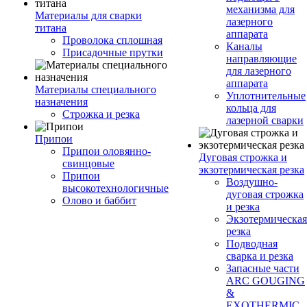
механизма для
Материалы для сварки
лазерного
титана
аппарата
Проволока сплошная
Каналы
Присадочные прутки
направляющие
для лазерного
аппарата
Материалы специального
Уплотнительные
назначения
кольца для
Строжка и резка
лазерной сварки
Припои
Припои оловянно-
Дуговая строжка и
свинцовые
экзотермическая резка
Припои
Воздушно-
высокотехнологичные
дуговая строжка
Олово и баббит
и резка
Экзотермическая
резка
Подводная
сварка и резка
Запасные части
ARC GOUGING
&
EXOTHERMIC