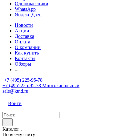
Одноклассники
WhatsApp
Яндекс.Дзен
Новости
Акции
Доставка
Оплата
О компании
Как купить
Контакты
Обзоры
...
+7 (495) 225-95-78
+7 (495) 225-95-78
Многоканальный
sale@ktnd.ru
Войти
Каталог
По всему сайту