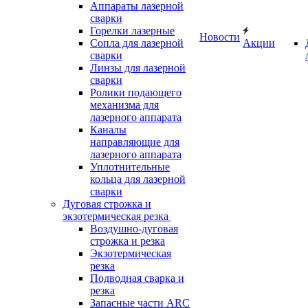
Аппараты лазерной
сварки
Горелки лазерные
Новости
Сопла для лазерной
Акции
сварки
Линзы для лазерной
сварки
Ролики подающего
механизма для
лазерного аппарата
Каналы
направляющие для
лазерного аппарата
Уплотнительные
кольца для лазерной
сварки
Дуговая строжка и
экзотермическая резка
Воздушно-дуговая
строжка и резка
Экзотермическая
резка
Подводная сварка и
резка
Запасные части ARC