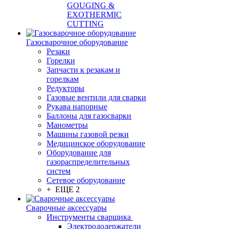
GOUGING &
EXOTHERMIC
CUTTING
Газосварочное оборудование
Резаки
Горелки
Запчасти к резакам и
горелкам
Редукторы
Газовые вентили для сварки
Рукава напорные
Баллоны для газосварки
Манометры
Машины газовой резки
Медицинское оборудование
Оборудование для
газораспределительных
систем
Сетевое оборудование
+ ЕЩЕ 2
Сварочные аксессуары
Инструменты сварщика
Электрододержатели