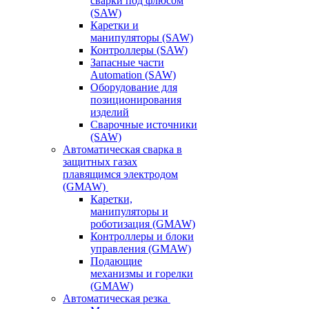
сварки под флюсом
(SAW)
Каретки и
манипуляторы (SAW)
Контроллеры (SAW)
Запасные части
Automation (SAW)
Оборудование для
позиционирования
изделий
Сварочные источники
(SAW)
Автоматическая сварка в
защитных газах
плавящимся электродом
(GMAW)
Каретки,
манипуляторы и
роботизация (GMAW)
Контроллеры и блоки
управления (GMAW)
Подающие
механизмы и горелки
(GMAW)
Автоматическая резка