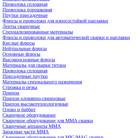
Проволока сплошная
Проволока порошковая
Прутки присадочные
Флюсы и проволоки для износостойкой наплавки
Ленты сварочные
Специализированные материалы
Флюсы и проволоки для автоматической сварки и наплавки
Кислые флюсы
Нейтральные флюсы
Основные флюсы
Высокоосновные флюсы
Материалы для сварки титана
Проволока сплошная
Присадочные прутки
Материалы специального назначения
Строжка и резка
Припои
Припои оловянно-свинцовые
Припои высокотехнологичные
Олово и баббит
Сварочное оборудование
Сварочное оборудование для MMA сварки
Сварочные аппараты MMA
Запасные части MMA
Сварочное оборудование для MIG/MAG сварки