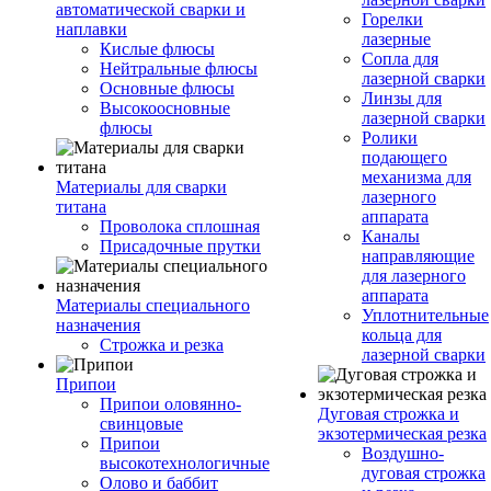
автоматической сварки и
Горелки
наплавки
лазерные
Кислые флюсы
Сопла для
Нейтральные флюсы
лазерной сварки
Основные флюсы
Линзы для
Высокоосновные
лазерной сварки
флюсы
Ролики
подающего
механизма для
Материалы для сварки
лазерного
титана
аппарата
Проволока сплошная
Каналы
Присадочные прутки
направляющие
для лазерного
аппарата
Материалы специального
Уплотнительные
назначения
кольца для
Строжка и резка
лазерной сварки
Припои
Припои оловянно-
Дуговая строжка и
свинцовые
экзотермическая резка
Припои
Воздушно-
высокотехнологичные
дуговая строжка
Олово и баббит