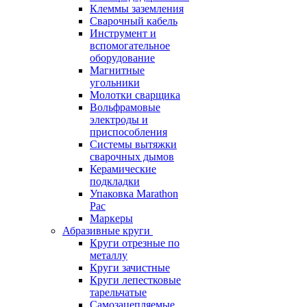
Клеммы заземления
Сварочный кабель
Инструмент и
вспомогательное
оборудование
Магнитные
угольники
Молотки сварщика
Вольфрамовые
электроды и
приспособления
Системы вытяжки
сварочных дымов
Керамические
подкладки
Упаковка Marathon
Pac
Маркеры
Абразивные круги
Круги отрезные по
металлу
Круги зачистные
Круги лепестковые
тарельчатые
Самозацепляемые