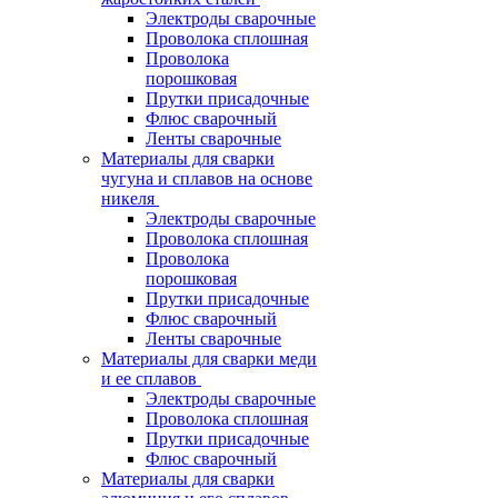
Электроды сварочные
Проволока сплошная
Проволока
порошковая
Прутки присадочные
Флюс сварочный
Ленты сварочные
Материалы для сварки
чугуна и сплавов на основе
никеля
Электроды сварочные
Проволока сплошная
Проволока
порошковая
Прутки присадочные
Флюс сварочный
Ленты сварочные
Материалы для сварки меди
и ее сплавов
Электроды сварочные
Проволока сплошная
Прутки присадочные
Флюс сварочный
Материалы для сварки