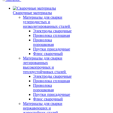
Сварочные материалы
Материалы для сварки
углеродистых и
низколегированных сталей
Электроды сварочные
Проволока сплошная
Проволока
порошковая
Прутки присадочные
Флюс сварочный
Материалы для сварки
легированных
высокопрочных и
теплоустойчивых сталей
Электроды сварочные
Проволока сплошная
Проволока
порошковая
Прутки присадочные
Флюс сварочный
Материалы для сварки
нержавеющих и
жаростойких сталей