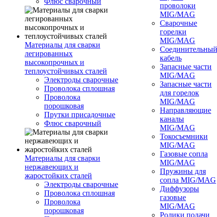
Флюс сварочный
проволоки
MIG/MAG
Сварочные
горелки
MIG/MAG
Материалы для сварки
Соединительны
легированных
кабель
высокопрочных и
Запасные части
теплоустойчивых сталей
MIG/MAG
Электроды сварочные
Запасные части
Проволока сплошная
для горелок
Проволока
MIG/MAG
порошковая
Направляющие
Прутки присадочные
каналы
Флюс сварочный
MIG/MAG
Токосъемники
MIG/MAG
Газовые сопла
Материалы для сварки
MIG/MAG
нержавеющих и
Пружины для
жаростойких сталей
сопла MIG/MAG
Электроды сварочные
Диффузоры
Проволока сплошная
газовые
Проволока
MIG/MAG
порошковая
Ролики подачи