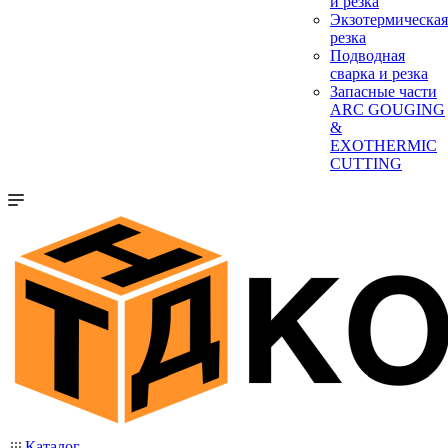
и резка
Экзотермическая
резка
Подводная
сварка и резка
Запасные части
ARC GOUGING
&
EXOTHERMIC
CUTTING
Каталог