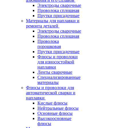
алюминия и его сплавов
Электроды сварочные
Проволока сплошная
Прутки присадочные
Материалы для наплавки и
ремонта деталей
Электроды сварочные
Проволока сплошная
Проволока
порошковая
Прутки присадочные
Флюсы и проволоки
для износостойкой
наплавки
Ленты сварочные
Специализированные
материалы
Флюсы и проволоки для
автоматической сварки и
наплавки
Кислые флюсы
Нейтральные флюсы
Основные флюсы
Высокоосновные
флюсы