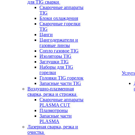
для TIG сварки
Сварочные аппараты
TIG
Блоки охлаждения
Сварочные горелки
TIG
Цанги
Цангодержатели и
газовые линзы
Сопло газовое TIG
Изоляторы TIG
Заглушки TIG
Наборы для TIG
горелки
Услуг
Головки TIG горелок
Запасные части TIG
Воздушно-плазменная
сварка, резка и строжка
Сварочные аппараты
PLASMA CUT
Плазмотроны
Запасные части
PLASMA
Лазерная сварка, резка и
очистка