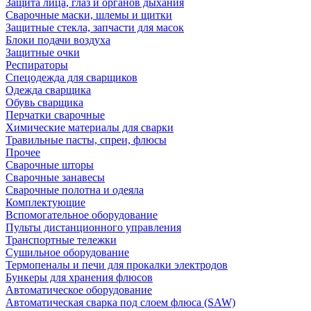
Защита лица, глаз и органов дыхания
Сварочные маски, шлемы и щитки
Защитные стекла, запчасти для масок
Блоки подачи воздуха
Защитные очки
Респираторы
Спецодежда для сварщиков
Одежда сварщика
Обувь сварщика
Перчатки сварочные
Химические материалы для сварки
Травильные пасты, спреи, флюсы
Прочее
Сварочные шторы
Сварочные занавесы
Сварочные полотна и одеяла
Комплектующие
Вспомогательное оборудование
Пульты дистанционного управления
Транспортные тележки
Сушильное оборудование
Термопеналы и печи для прокалки электродов
Бункеры для хранения флюсов
Автоматическое оборудование
Автоматическая сварка под слоем флюса (SAW)