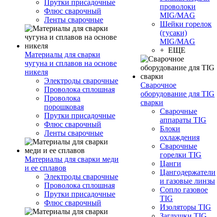
Прутки присадочные
проволоки
Флюс сварочный
MIG/MAG
Ленты сварочные
Шейки горелок
(гусаки)
MIG/MAG
+ ЕЩЕ
Материалы для сварки
чугуна и сплавов на основе
никеля
Электроды сварочные
Сварочное
Проволока сплошная
оборудование для TIG
Проволока
сварки
порошковая
Сварочные
Прутки присадочные
аппараты TIG
Флюс сварочный
Блоки
Ленты сварочные
охлаждения
Сварочные
горелки TIG
Материалы для сварки меди
Цанги
и ее сплавов
Цангодержатели
Электроды сварочные
и газовые линзы
Проволока сплошная
Сопло газовое
Прутки присадочные
TIG
Флюс сварочный
Изоляторы TIG
Заглушки TIG