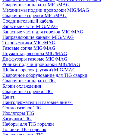
Сварочные аппараты MIG/MAG
Механизмы подачи проволоки MIG/MAG
Сварочные горелки MIG/MAG
Соединительный кабель
Запасные части MIG/MAG
Запасные части для горелок MIG/MAG
Направляющие каналы MIG/MAG
Токосъемники MIG/MAG
Газовые сопла MIG/MAG
Пружины для сопла MIG/MAG
Диффузоры газовые MIG/MAG
Ролики подачи проволоки MIG/MAG
Шейки горелок (гусаки) MIG/MAG
Сварочное оборудование для TIG сварки
Сварочные аппараты TIG
Блоки охлаждения
Сварочные горелки TIG
Цанги
Цангодержатели и газовые линзы
Сопло газовое TIG
Изоляторы TIG
Заглушки TIG
Наборы для TIG горелки
Головки TIG горелок
Запасные части TIG