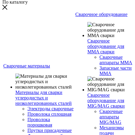
По каталогу
Сварочное оборудование
Сварочное
оборудование для
MMA сварки
Сварочные
аппараты MMA
Сварочные материалы
Запасные части
MMA
Материалы для сварки
Сварочное
углеродистых и
оборудование для
низколегированных сталей
MIG/MAG сварки
Электроды сварочные
Сварочные
Проволока сплошная
аппараты
Проволока
MIG/MAG
порошковая
Механизмы
Прутки присадочные
подачи