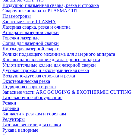
Воздушно-плазменная сварка, резка и строжка
Сварочные аппараты PLASMA CUT
Плазмотроны
Запасные части PLASMA
Лазерная сварка, резка и очистка
Аппараты лазерной сварки
Горелки лазерные
Сопла для лазерной сварки
Линзы для лазерной сварки
Ролики подающего механизма для лазерного аппарата
Каналы направляющие для лазерного аппарата
Уплотнительные кольца для лазерной сварки
Дуговая строжка и экзотермическая резка
Воздушно-дуговая строжка и резка
Экзотермическая резка
Подводная сварка и резка
Запасные части ARC GOUGING & EXOTHERMIC CUTTING
Газосварочное оборудование
Резаки
Горелки
Запчасти к резакам и горелкам
Редукторы
Газовые вентили для сварки
Рукава напорные