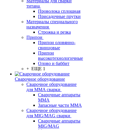
Материалы для сварки
титана
Проволока сплошная
Присадочные прутки
Материалы специального
назначения
Строжка и резка
Припои
Припои оловянно-
свинцовые
Припои
высокотехнологичные
Олово и баббит
+ ЕЩЕ 1
Сварочное оборудование
Сварочное оборудование
для MMA сварки
Сварочные аппараты
MMA
Запасные части MMA
Сварочное оборудование
для MIG/MAG сварки
Сварочные аппараты
MIG/MAG