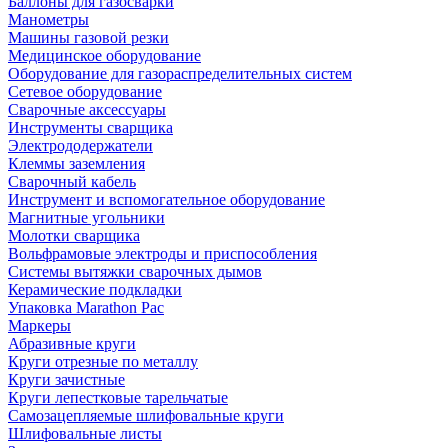
Баллоны для газосварки
Манометры
Машины газовой резки
Медицинское оборудование
Оборудование для газораспределительных систем
Сетевое оборудование
Сварочные аксессуары
Инструменты сварщика
Электрододержатели
Клеммы заземления
Сварочный кабель
Инструмент и вспомогательное оборудование
Магнитные угольники
Молотки сварщика
Вольфрамовые электроды и приспособления
Системы вытяжки сварочных дымов
Керамические подкладки
Упаковка Marathon Pac
Маркеры
Абразивные круги
Круги отрезные по металлу
Круги зачистные
Круги лепестковые тарельчатые
Самозацепляемые шлифовальные круги
Шлифовальные листы