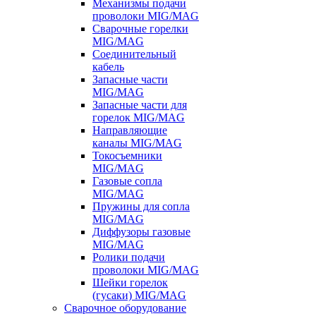
Механизмы подачи
проволоки MIG/MAG
Сварочные горелки
MIG/MAG
Соединительный
кабель
Запасные части
MIG/MAG
Запасные части для
горелок MIG/MAG
Направляющие
каналы MIG/MAG
Токосъемники
MIG/MAG
Газовые сопла
MIG/MAG
Пружины для сопла
MIG/MAG
Диффузоры газовые
MIG/MAG
Ролики подачи
проволоки MIG/MAG
Шейки горелок
(гусаки) MIG/MAG
Сварочное оборудование