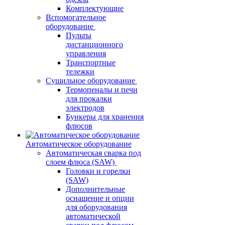
Комплектующие
Вспомогательное
оборудование
Пульты
дистанционного
управления
Транспортные
тележки
Сушильное оборудование
Термопеналы и печи
для прокалки
электродов
Бункеры для хранения
флюсов
Автоматическое оборудование
Автоматическая сварка под
слоем флюса (SAW)
Головки и горелки
(SAW)
Дополнительные
оснащение и опции
для оборудования
автоматической