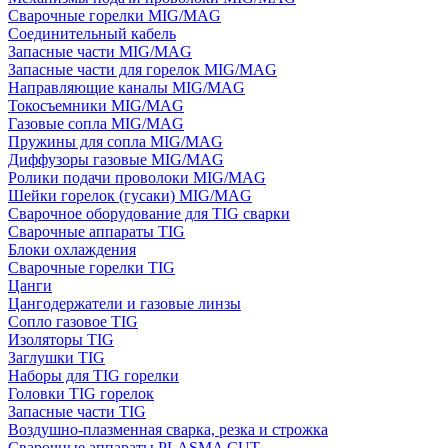
Сварочные горелки MIG/MAG
Соединительный кабель
Запасные части MIG/MAG
Запасные части для горелок MIG/MAG
Направляющие каналы MIG/MAG
Токосъемники MIG/MAG
Газовые сопла MIG/MAG
Пружины для сопла MIG/MAG
Диффузоры газовые MIG/MAG
Ролики подачи проволоки MIG/MAG
Шейки горелок (гусаки) MIG/MAG
Сварочное оборудование для TIG сварки
Сварочные аппараты TIG
Блоки охлаждения
Сварочные горелки TIG
Цанги
Цангодержатели и газовые линзы
Сопло газовое TIG
Изоляторы TIG
Заглушки TIG
Наборы для TIG горелки
Головки TIG горелок
Запасные части TIG
Воздушно-плазменная сварка, резка и строжка
Сварочные аппараты PLASMA CUT