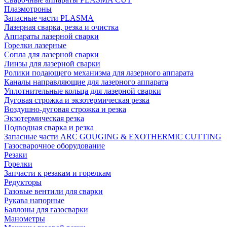
Плазмотроны
Запасные части PLASMA
Лазерная сварка, резка и очистка
Аппараты лазерной сварки
Горелки лазерные
Сопла для лазерной сварки
Линзы для лазерной сварки
Ролики подающего механизма для лазерного аппарата
Каналы направляющие для лазерного аппарата
Уплотнительные кольца для лазерной сварки
Дуговая строжка и экзотермическая резка
Воздушно-дуговая строжка и резка
Экзотермическая резка
Подводная сварка и резка
Запасные части ARC GOUGING & EXOTHERMIC CUTTING
Газосварочное оборудование
Резаки
Горелки
Запчасти к резакам и горелкам
Редукторы
Газовые вентили для сварки
Рукава напорные
Баллоны для газосварки
Манометры