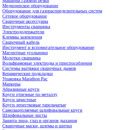
Машины газовой резки
Медицинское оборудование
Оборудование для газораспределительных систем
Сетевое оборудование
Сварочные аксессуары
Инструменты сварщика
Электрододержатели
Клеммы заземления
Сварочный кабель
Инструмент и вспомогательное оборудование
Магнитные угольники
Молотки сварщика
Вольфрамовые электроды и приспособления
Системы вытяжки сварочных дымов
Керамические подкладки
Упаковка Marathon Pac
Маркеры
Абразивные круги
Круги отрезные по металлу
Круги зачистные
Круги лепестковые тарельчатые
Самозацепляемые шлифовальные круги
Шлифовальные листы
Защита лица, глаз и органов дыхания
Сварочные маски, шлемы и щитки