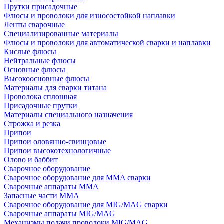
Прутки присадочные
Флюсы и проволоки для износостойкой наплавки
Ленты сварочные
Специализированные материалы
Флюсы и проволоки для автоматической сварки и наплавки
Кислые флюсы
Нейтральные флюсы
Основные флюсы
Высокоосновные флюсы
Материалы для сварки титана
Проволока сплошная
Присадочные прутки
Материалы специального назначения
Строжка и резка
Припои
Припои оловянно-свинцовые
Припои высокотехнологичные
Олово и баббит
Сварочное оборудование
Сварочное оборудование для MMA сварки
Сварочные аппараты MMA
Запасные части MMA
Сварочное оборудование для MIG/MAG сварки
Сварочные аппараты MIG/MAG
Механизмы подачи проволоки MIG/MAG