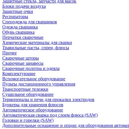
Защитные стекла, запчасти для масок
Блоки подачи воздуха
Защитные очки
Респираторы
Спецодежда для сварщиков
Одежда сварщика
Обувь сварщика
Перчатки сварочные
Химические материалы для сварки
Травильные пасты, спреи, флюсы
Прочее
Сварочные шторы
Сварочные занавесы
Сварочные полотна и одеяла
Комплектующие
Вспомогательное оборудование
Пульты дистанционного управления
Транспортные тележки
Сушильное оборудование
Термопеналы и печи для прокалки электродов
Бункеры для хранения флюсов
Автоматическое оборудование
Автоматическая сварка под слоем флюса (SAW)
Головки и горелки (SAW)
Дополнительные оснащение и опции для оборудования автома