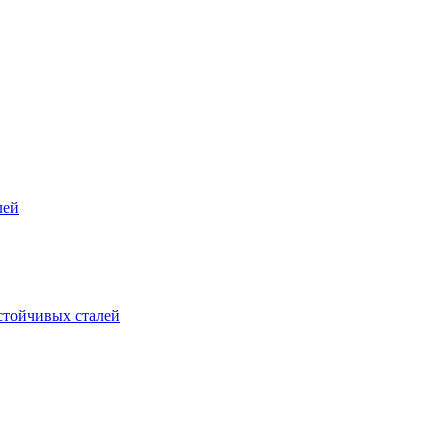
лей
стойчивых сталей