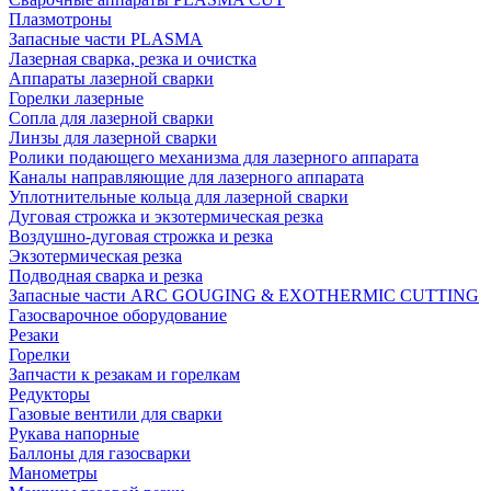
Плазмотроны
Запасные части PLASMA
Лазерная сварка, резка и очистка
Аппараты лазерной сварки
Горелки лазерные
Сопла для лазерной сварки
Линзы для лазерной сварки
Ролики подающего механизма для лазерного аппарата
Каналы направляющие для лазерного аппарата
Уплотнительные кольца для лазерной сварки
Дуговая строжка и экзотермическая резка
Воздушно-дуговая строжка и резка
Экзотермическая резка
Подводная сварка и резка
Запасные части ARC GOUGING & EXOTHERMIC CUTTING
Газосварочное оборудование
Резаки
Горелки
Запчасти к резакам и горелкам
Редукторы
Газовые вентили для сварки
Рукава напорные
Баллоны для газосварки
Манометры