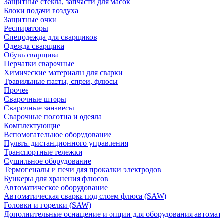
Защитные стекла, запчасти для масок
Блоки подачи воздуха
Защитные очки
Респираторы
Спецодежда для сварщиков
Одежда сварщика
Обувь сварщика
Перчатки сварочные
Химические материалы для сварки
Травильные пасты, спреи, флюсы
Прочее
Сварочные шторы
Сварочные занавесы
Сварочные полотна и одеяла
Комплектующие
Вспомогательное оборудование
Пульты дистанционного управления
Транспортные тележки
Сушильное оборудование
Термопеналы и печи для прокалки электродов
Бункеры для хранения флюсов
Автоматическое оборудование
Автоматическая сварка под слоем флюса (SAW)
Головки и горелки (SAW)
Дополнительные оснащение и опции для оборудования автома