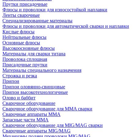
Прутки присадочные
Флюсы и проволоки для износостойкой наплавки
Ленты сварочные
Специализированные материалы
Флюсы и проволоки для автоматической сварки и наплавки
Кислые флюсы
Нейтральные флюсы
Основные флюсы
Высокоосновные флюсы
Материалы для сварки титана
Проволока сплошная
Присадочные прутки
Материалы специального назначения
Строжка и резка
Припои
Припои оловянно-свинцовые
Припои высокотехнологичные
Олово и баббит
Сварочное оборудование
Сварочное оборудование для MMA сварки
Сварочные аппараты MMA
Запасные части MMA
Сварочное оборудование для MIG/MAG сварки
Сварочные аппараты MIG/MAG
Механизмы подачи проволоки MIG/MAG