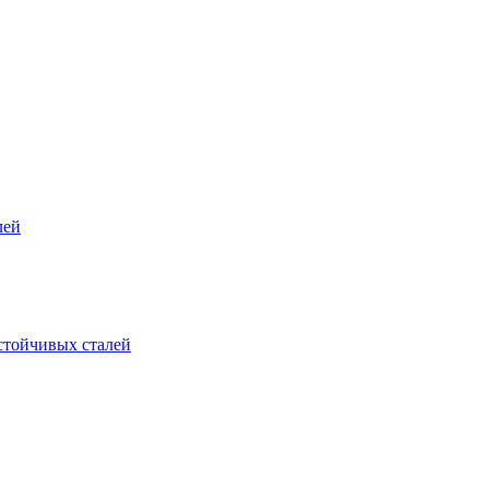
лей
стойчивых сталей