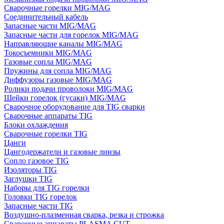
Сварочные горелки MIG/MAG
Соединительный кабель
Запасные части MIG/MAG
Запасные части для горелок MIG/MAG
Направляющие каналы MIG/MAG
Токосъемники MIG/MAG
Газовые сопла MIG/MAG
Пружины для сопла MIG/MAG
Диффузоры газовые MIG/MAG
Ролики подачи проволоки MIG/MAG
Шейки горелок (гусаки) MIG/MAG
Сварочное оборудование для TIG сварки
Сварочные аппараты TIG
Блоки охлаждения
Сварочные горелки TIG
Цанги
Цангодержатели и газовые линзы
Сопло газовое TIG
Изоляторы TIG
Заглушки TIG
Наборы для TIG горелки
Головки TIG горелок
Запасные части TIG
Воздушно-плазменная сварка, резка и строжка
Сварочные аппараты PLASMA CUT