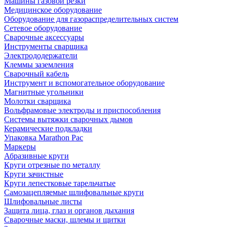
Машины газовой резки
Медицинское оборудование
Оборудование для газораспределительных систем
Сетевое оборудование
Сварочные аксессуары
Инструменты сварщика
Электрододержатели
Клеммы заземления
Сварочный кабель
Инструмент и вспомогательное оборудование
Магнитные угольники
Молотки сварщика
Вольфрамовые электроды и приспособления
Системы вытяжки сварочных дымов
Керамические подкладки
Упаковка Marathon Pac
Маркеры
Абразивные круги
Круги отрезные по металлу
Круги зачистные
Круги лепестковые тарельчатые
Самозацепляемые шлифовальные круги
Шлифовальные листы
Защита лица, глаз и органов дыхания
Сварочные маски, шлемы и щитки