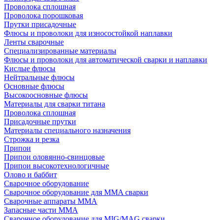
Проволока сплошная
Проволока порошковая
Прутки присадочные
Флюсы и проволоки для износостойкой наплавки
Ленты сварочные
Специализированные материалы
Флюсы и проволоки для автоматической сварки и наплавки
Кислые флюсы
Нейтральные флюсы
Основные флюсы
Высокоосновные флюсы
Материалы для сварки титана
Проволока сплошная
Присадочные прутки
Материалы специального назначения
Строжка и резка
Припои
Припои оловянно-свинцовые
Припои высокотехнологичные
Олово и баббит
Сварочное оборудование
Сварочное оборудование для MMA сварки
Сварочные аппараты MMA
Запасные части MMA
Сварочное оборудование для MIG/MAG сварки