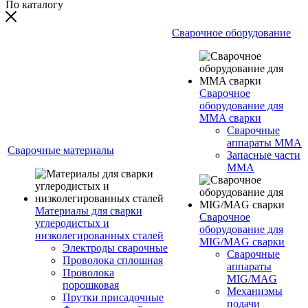
По каталогу
Сварочное оборудование
Сварочное
оборудование для
MMA сварки
Сварочные
аппараты MMA
Сварочные материалы
Запасные части
MMA
Материалы для сварки
Сварочное
углеродистых и
оборудование для
низколегированных сталей
MIG/MAG сварки
Электроды сварочные
Сварочные
Проволока сплошная
аппараты
Проволока
MIG/MAG
порошковая
Механизмы
Прутки присадочные
подачи