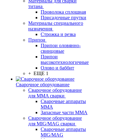
Материалы для сварки
титана
Проволока сплошная
Присадочные прутки
Материалы специального
назначения
Строжка и резка
Припои
Припои оловянно-
свинцовые
Припои
высокотехнологичные
Олово и баббит
+ ЕЩЕ 1
Сварочное оборудование
Сварочное оборудование
для MMA сварки
Сварочные аппараты
MMA
Запасные части MMA
Сварочное оборудование
для MIG/MAG сварки
Сварочные аппараты
MIG/MAG