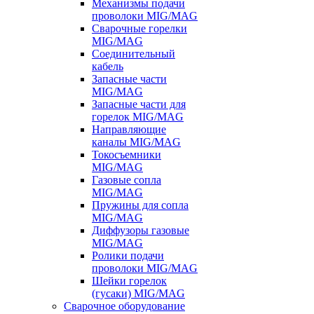
Механизмы подачи
проволоки MIG/MAG
Сварочные горелки
MIG/MAG
Соединительный
кабель
Запасные части
MIG/MAG
Запасные части для
горелок MIG/MAG
Направляющие
каналы MIG/MAG
Токосъемники
MIG/MAG
Газовые сопла
MIG/MAG
Пружины для сопла
MIG/MAG
Диффузоры газовые
MIG/MAG
Ролики подачи
проволоки MIG/MAG
Шейки горелок
(гусаки) MIG/MAG
Сварочное оборудование