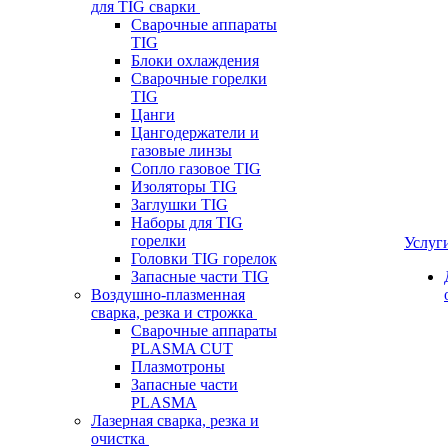
для TIG сварки
Сварочные аппараты
TIG
Блоки охлаждения
Сварочные горелки
TIG
Цанги
Цангодержатели и
газовые линзы
Сопло газовое TIG
Изоляторы TIG
Заглушки TIG
Наборы для TIG
горелки
Услуг
Головки TIG горелок
Запасные части TIG
Воздушно-плазменная
сварка, резка и строжка
Сварочные аппараты
PLASMA CUT
Плазмотроны
Запасные части
PLASMA
Лазерная сварка, резка и
очистка