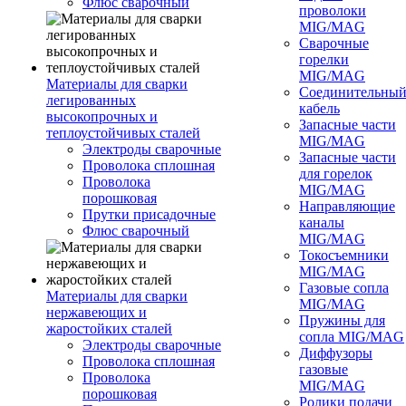
Флюс сварочный
проволоки
MIG/MAG
Сварочные
горелки
MIG/MAG
Материалы для сварки
Соединительны
легированных
кабель
высокопрочных и
Запасные части
теплоустойчивых сталей
MIG/MAG
Электроды сварочные
Запасные части
Проволока сплошная
для горелок
Проволока
MIG/MAG
порошковая
Направляющие
Прутки присадочные
каналы
Флюс сварочный
MIG/MAG
Токосъемники
MIG/MAG
Газовые сопла
Материалы для сварки
MIG/MAG
нержавеющих и
Пружины для
жаростойких сталей
сопла MIG/MAG
Электроды сварочные
Диффузоры
Проволока сплошная
газовые
Проволока
MIG/MAG
порошковая
Ролики подачи