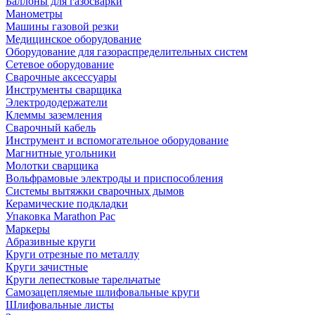
Баллоны для газосварки
Манометры
Машины газовой резки
Медицинское оборудование
Оборудование для газораспределительных систем
Сетевое оборудование
Сварочные аксессуары
Инструменты сварщика
Электрододержатели
Клеммы заземления
Сварочный кабель
Инструмент и вспомогательное оборудование
Магнитные угольники
Молотки сварщика
Вольфрамовые электроды и приспособления
Системы вытяжки сварочных дымов
Керамические подкладки
Упаковка Marathon Pac
Маркеры
Абразивные круги
Круги отрезные по металлу
Круги зачистные
Круги лепестковые тарельчатые
Самозацепляемые шлифовальные круги
Шлифовальные листы