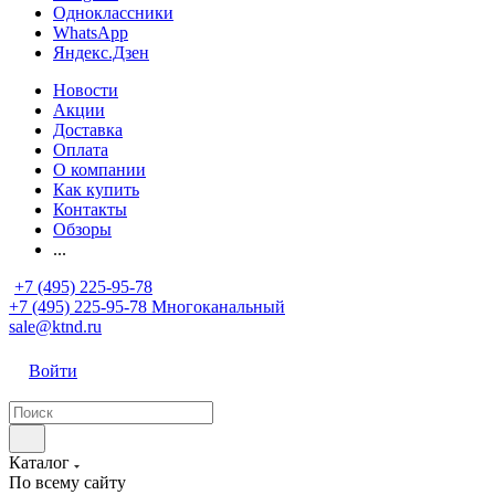
Одноклассники
WhatsApp
Яндекс.Дзен
Новости
Акции
Доставка
Оплата
О компании
Как купить
Контакты
Обзоры
...
+7 (495) 225-95-78
+7 (495) 225-95-78
Многоканальный
sale@ktnd.ru
Войти
Каталог
По всему сайту