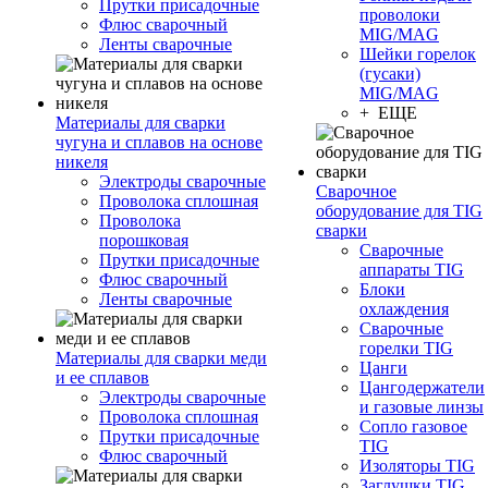
Прутки присадочные
проволоки
Флюс сварочный
MIG/MAG
Ленты сварочные
Шейки горелок
(гусаки)
MIG/MAG
+ ЕЩЕ
Материалы для сварки
чугуна и сплавов на основе
никеля
Электроды сварочные
Сварочное
Проволока сплошная
оборудование для TIG
Проволока
сварки
порошковая
Сварочные
Прутки присадочные
аппараты TIG
Флюс сварочный
Блоки
Ленты сварочные
охлаждения
Сварочные
горелки TIG
Материалы для сварки меди
Цанги
и ее сплавов
Цангодержатели
Электроды сварочные
и газовые линзы
Проволока сплошная
Сопло газовое
Прутки присадочные
TIG
Флюс сварочный
Изоляторы TIG
Заглушки TIG