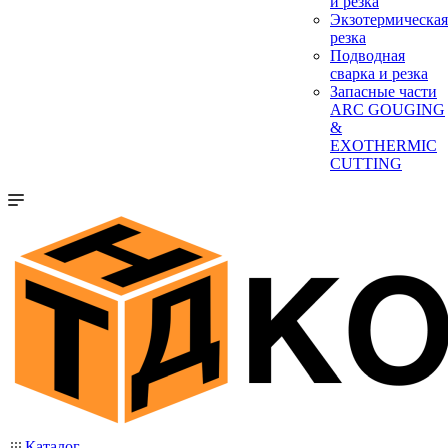
и резка
Экзотермическая
резка
Подводная
сварка и резка
Запасные части
ARC GOUGING
&
EXOTHERMIC
CUTTING
Каталог