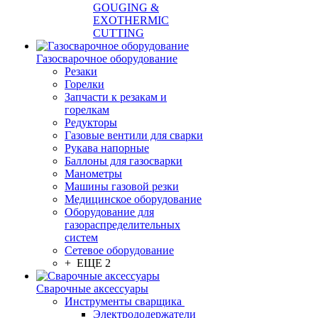
GOUGING &
EXOTHERMIC
CUTTING
Газосварочное оборудование
Резаки
Горелки
Запчасти к резакам и
горелкам
Редукторы
Газовые вентили для сварки
Рукава напорные
Баллоны для газосварки
Манометры
Машины газовой резки
Медицинское оборудование
Оборудование для
газораспределительных
систем
Сетевое оборудование
+ ЕЩЕ 2
Сварочные аксессуары
Инструменты сварщика
Электрододержатели