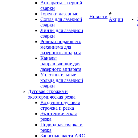
Аппараты лазерной
сварки
Горелки лазерные
Новости
Сопла для лазерной
Акции
сварки
Линзы для лазерной
сварки
Ролики подающего
механизма для
лазерного аппарата
Каналы
направляющие для
лазерного аппарата
Уплотнительные
кольца для лазерной
сварки
Дуговая строжка и
экзотермическая резка
Воздушно-дуговая
строжка и резка
Экзотермическая
резка
Подводная сварка и
резка
Запасные части ARC