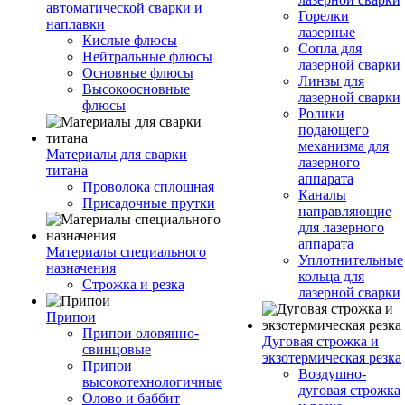
автоматической сварки и
Горелки
наплавки
лазерные
Кислые флюсы
Сопла для
Нейтральные флюсы
лазерной сварки
Основные флюсы
Линзы для
Высокоосновные
лазерной сварки
флюсы
Ролики
подающего
механизма для
Материалы для сварки
лазерного
титана
аппарата
Проволока сплошная
Каналы
Присадочные прутки
направляющие
для лазерного
аппарата
Материалы специального
Уплотнительные
назначения
кольца для
Строжка и резка
лазерной сварки
Припои
Припои оловянно-
Дуговая строжка и
свинцовые
экзотермическая резка
Припои
Воздушно-
высокотехнологичные
дуговая строжка
Олово и баббит