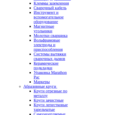
Клеммы заземления
Сварочный кабель
Инструмент и
вспомогательное
оборудование
Магнитные
угольники
Молотки сварщика
Вольфрамовые
электроды и
приспособления
Системы вытяжки
сварочных дымов
Керамические
подкладки
Упаковка Marathon
Pac
Маркеры
Абразивные круги
Круги отрезные по
металлу
Круги зачистные
Круги лепестковые
тарельчатые
Самозацепляемые