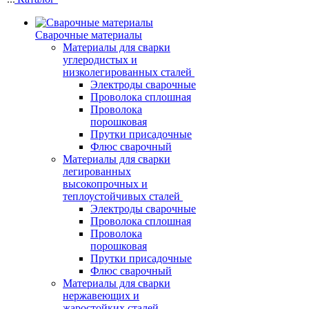
Сварочные материалы
Материалы для сварки
углеродистых и
низколегированных сталей
Электроды сварочные
Проволока сплошная
Проволока
порошковая
Прутки присадочные
Флюс сварочный
Материалы для сварки
легированных
высокопрочных и
теплоустойчивых сталей
Электроды сварочные
Проволока сплошная
Проволока
порошковая
Прутки присадочные
Флюс сварочный
Материалы для сварки
нержавеющих и
жаростойких сталей