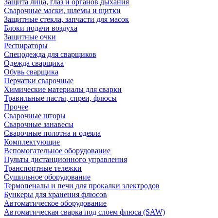
Защита лица, глаз и органов дыхания
Сварочные маски, шлемы и щитки
Защитные стекла, запчасти для масок
Блоки подачи воздуха
Защитные очки
Респираторы
Спецодежда для сварщиков
Одежда сварщика
Обувь сварщика
Перчатки сварочные
Химические материалы для сварки
Травильные пасты, спреи, флюсы
Прочее
Сварочные шторы
Сварочные занавесы
Сварочные полотна и одеяла
Комплектующие
Вспомогательное оборудование
Пульты дистанционного управления
Транспортные тележки
Сушильное оборудование
Термопеналы и печи для прокалки электродов
Бункеры для хранения флюсов
Автоматическое оборудование
Автоматическая сварка под слоем флюса (SAW)