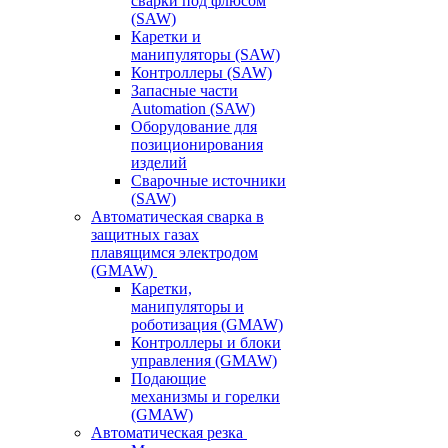
сварки под флюсом
(SAW)
Каретки и
манипуляторы (SAW)
Контроллеры (SAW)
Запасные части
Automation (SAW)
Оборудование для
позиционирования
изделий
Сварочные источники
(SAW)
Автоматическая сварка в
защитных газах
плавящимся электродом
(GMAW)
Каретки,
манипуляторы и
роботизация (GMAW)
Контроллеры и блоки
управления (GMAW)
Подающие
механизмы и горелки
(GMAW)
Автоматическая резка