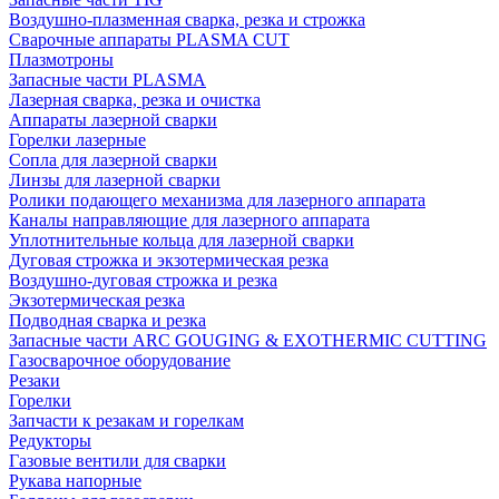
Воздушно-плазменная сварка, резка и строжка
Сварочные аппараты PLASMA CUT
Плазмотроны
Запасные части PLASMA
Лазерная сварка, резка и очистка
Аппараты лазерной сварки
Горелки лазерные
Сопла для лазерной сварки
Линзы для лазерной сварки
Ролики подающего механизма для лазерного аппарата
Каналы направляющие для лазерного аппарата
Уплотнительные кольца для лазерной сварки
Дуговая строжка и экзотермическая резка
Воздушно-дуговая строжка и резка
Экзотермическая резка
Подводная сварка и резка
Запасные части ARC GOUGING & EXOTHERMIC CUTTING
Газосварочное оборудование
Резаки
Горелки
Запчасти к резакам и горелкам
Редукторы
Газовые вентили для сварки
Рукава напорные