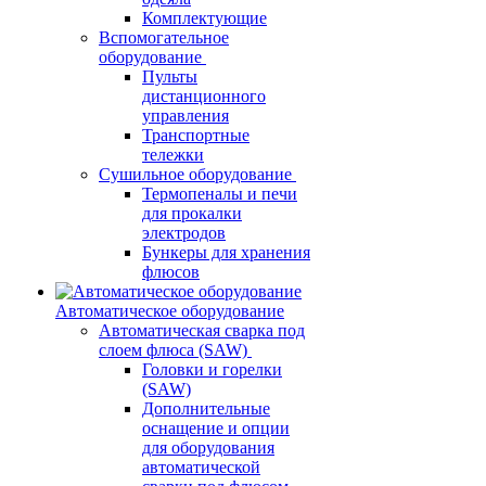
Комплектующие
Вспомогательное
оборудование
Пульты
дистанционного
управления
Транспортные
тележки
Сушильное оборудование
Термопеналы и печи
для прокалки
электродов
Бункеры для хранения
флюсов
Автоматическое оборудование
Автоматическая сварка под
слоем флюса (SAW)
Головки и горелки
(SAW)
Дополнительные
оснащение и опции
для оборудования
автоматической