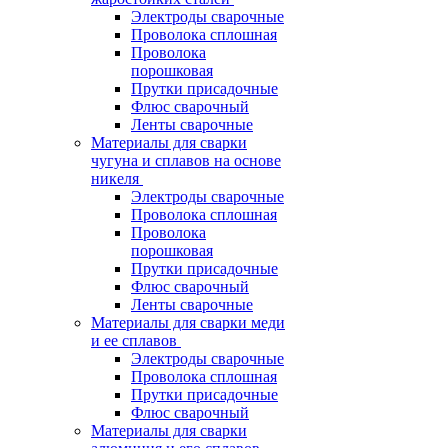
Электроды сварочные
Проволока сплошная
Проволока
порошковая
Прутки присадочные
Флюс сварочный
Ленты сварочные
Материалы для сварки
чугуна и сплавов на основе
никеля
Электроды сварочные
Проволока сплошная
Проволока
порошковая
Прутки присадочные
Флюс сварочный
Ленты сварочные
Материалы для сварки меди
и ее сплавов
Электроды сварочные
Проволока сплошная
Прутки присадочные
Флюс сварочный
Материалы для сварки