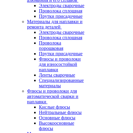
алюминия и его сплавов
Электроды сварочные
Проволока сплошная
Прутки присадочные
Материалы для наплавки и
ремонта деталей
Электроды сварочные
Проволока сплошная
Проволока
порошковая
Прутки присадочные
Флюсы и проволоки
для износостойкой
наплавки
Ленты сварочные
Специализированные
материалы
Флюсы и проволоки для
автоматической сварки и
наплавки
Кислые флюсы
Нейтральные флюсы
Основные флюсы
Высокоосновные
флюсы