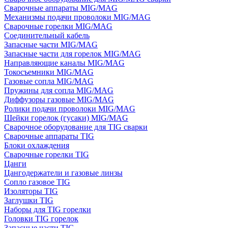
Сварочные аппараты MIG/MAG
Механизмы подачи проволоки MIG/MAG
Сварочные горелки MIG/MAG
Соединительный кабель
Запасные части MIG/MAG
Запасные части для горелок MIG/MAG
Направляющие каналы MIG/MAG
Токосъемники MIG/MAG
Газовые сопла MIG/MAG
Пружины для сопла MIG/MAG
Диффузоры газовые MIG/MAG
Ролики подачи проволоки MIG/MAG
Шейки горелок (гусаки) MIG/MAG
Сварочное оборудование для TIG сварки
Сварочные аппараты TIG
Блоки охлаждения
Сварочные горелки TIG
Цанги
Цангодержатели и газовые линзы
Сопло газовое TIG
Изоляторы TIG
Заглушки TIG
Наборы для TIG горелки
Головки TIG горелок
Запасные части TIG