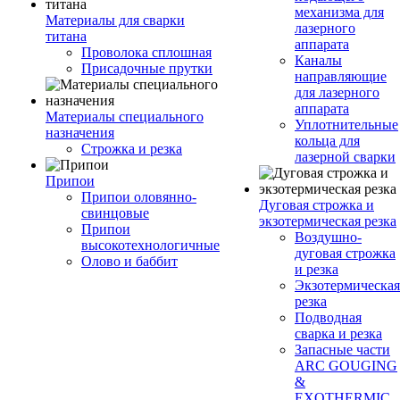
механизма для
Материалы для сварки
лазерного
титана
аппарата
Проволока сплошная
Каналы
Присадочные прутки
направляющие
для лазерного
аппарата
Материалы специального
Уплотнительные
назначения
кольца для
Строжка и резка
лазерной сварки
Припои
Припои оловянно-
Дуговая строжка и
свинцовые
экзотермическая резка
Припои
Воздушно-
высокотехнологичные
дуговая строжка
Олово и баббит
и резка
Экзотермическая
резка
Подводная
сварка и резка
Запасные части
ARC GOUGING
&
EXOTHERMIC