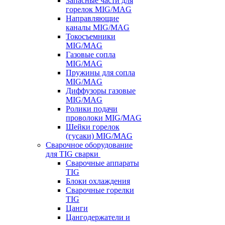
Запасные части для
горелок MIG/MAG
Направляющие
каналы MIG/MAG
Токосъемники
MIG/MAG
Газовые сопла
MIG/MAG
Пружины для сопла
MIG/MAG
Диффузоры газовые
MIG/MAG
Ролики подачи
проволоки MIG/MAG
Шейки горелок
(гусаки) MIG/MAG
Сварочное оборудование
для TIG сварки
Сварочные аппараты
TIG
Блоки охлаждения
Сварочные горелки
TIG
Цанги
Цангодержатели и