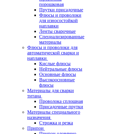
порошковая
Прутки присадочные
Флюсы и проволоки
для износостойкой
наплавки
Ленты сварочные
Специализированные
материалы
Флюсы и проволоки для
автоматической сварки и
наплавки
Кислые флюсы
Нейтральные флюсы
Основные флюсы
Высокоосновные
флюсы
Материалы для сварки
титана
Проволока сплошная
Присадочные прутки
Материалы специального
назначения
Строжка и резка
Припои
Припои оловянно-