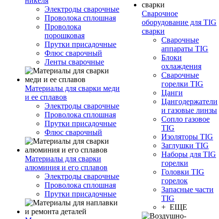
никеля
Электроды сварочные
Сварочное
Проволока сплошная
оборудование для TIG
Проволока
сварки
порошковая
Сварочные
Прутки присадочные
аппараты TIG
Флюс сварочный
Блоки
Ленты сварочные
охлаждения
Сварочные
горелки TIG
Материалы для сварки меди
Цанги
и ее сплавов
Цангодержатели
Электроды сварочные
и газовые линзы
Проволока сплошная
Сопло газовое
Прутки присадочные
TIG
Флюс сварочный
Изоляторы TIG
Заглушки TIG
Наборы для TIG
Материалы для сварки
горелки
алюминия и его сплавов
Головки TIG
Электроды сварочные
горелок
Проволока сплошная
Запасные части
Прутки присадочные
TIG
+ ЕЩЕ