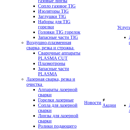
газовые линзы
Сопло газовое TIG
Изоляторы TIG
Заглушки TIG
Наборы для TIG
горелки
Услуг
Головки TIG горелок
Запасные части TIG
Воздушно-плазменная
сварка, резка и строжка
Сварочные аппараты
PLASMA CUT
Плазмотроны
Запасные части
PLASMA
Лазерная сварка, резка и
очистка
Аппараты лазерной
сварки
Горелки лазерные
Новости
Сопла для лазерной
Акции
сварки
Линзы для лазерной
сварки
Ролики подающего