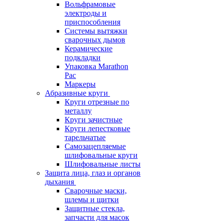
Вольфрамовые
электроды и
приспособления
Системы вытяжки
сварочных дымов
Керамические
подкладки
Упаковка Marathon
Pac
Маркеры
Абразивные круги
Круги отрезные по
металлу
Круги зачистные
Круги лепестковые
тарельчатые
Самозацепляемые
шлифовальные круги
Шлифовальные листы
Защита лица, глаз и органов
дыхания
Сварочные маски,
шлемы и щитки
Защитные стекла,
запчасти для масок