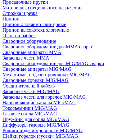
Присадочные прутки
Материалы специального назначения
Строжка и резка
Припои
Припои оловянно-свинцовые
Припои высокотехнологичные
Олово и баббит
Сварочное оборудование
Сварочное оборудование для MMA сварки
Сварочные аппараты MMA
Запасные части MMA
Сварочное оборудование для MIG/MAG сварки
Сварочные аппараты MIG/MAG
Механизмы подачи проволоки MIG/MAG
Сварочные горелки MIG/MAG
Соединительный кабель
Запасные части MIG/MAG
Запасные части для горелок MIG/MAG
Направляющие каналы MIG/MAG
Токосъемники MIG/MAG
Газовые сопла MIG/MAG
Пружины для сопла MIG/MAG
Диффузоры газовые MIG/MAG
Ролики подачи проволоки MIG/MAG
Шейки горелок (гусаки) MIG/MAG