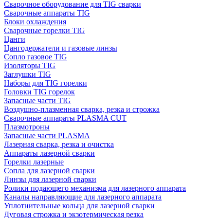
Сварочное оборудование для TIG сварки
Сварочные аппараты TIG
Блоки охлаждения
Сварочные горелки TIG
Цанги
Цангодержатели и газовые линзы
Сопло газовое TIG
Изоляторы TIG
Заглушки TIG
Наборы для TIG горелки
Головки TIG горелок
Запасные части TIG
Воздушно-плазменная сварка, резка и строжка
Сварочные аппараты PLASMA CUT
Плазмотроны
Запасные части PLASMA
Лазерная сварка, резка и очистка
Аппараты лазерной сварки
Горелки лазерные
Сопла для лазерной сварки
Линзы для лазерной сварки
Ролики подающего механизма для лазерного аппарата
Каналы направляющие для лазерного аппарата
Уплотнительные кольца для лазерной сварки
Дуговая строжка и экзотермическая резка