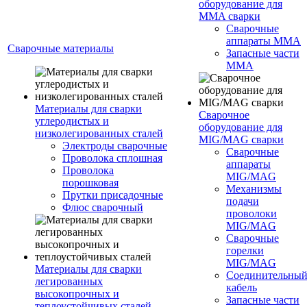
оборудование для
MMA сварки
Сварочные
аппараты MMA
Сварочные материалы
Запасные части
MMA
Материалы для сварки
Сварочное
углеродистых и
оборудование для
низколегированных сталей
MIG/MAG сварки
Электроды сварочные
Сварочные
Проволока сплошная
аппараты
Проволока
MIG/MAG
порошковая
Механизмы
Прутки присадочные
подачи
Флюс сварочный
проволоки
MIG/MAG
Сварочные
горелки
MIG/MAG
Материалы для сварки
Соединительны
легированных
кабель
высокопрочных и
Запасные части
теплоустойчивых сталей