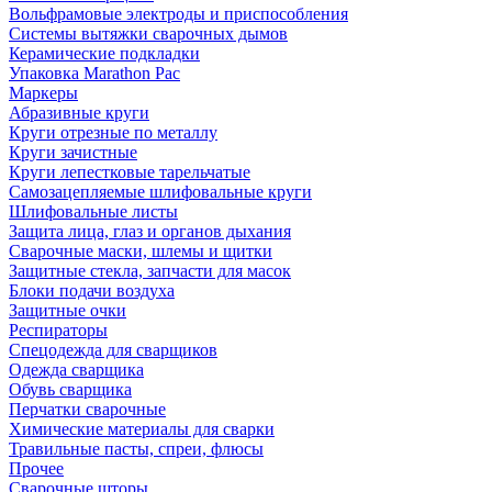
Вольфрамовые электроды и приспособления
Системы вытяжки сварочных дымов
Керамические подкладки
Упаковка Marathon Pac
Маркеры
Абразивные круги
Круги отрезные по металлу
Круги зачистные
Круги лепестковые тарельчатые
Самозацепляемые шлифовальные круги
Шлифовальные листы
Защита лица, глаз и органов дыхания
Сварочные маски, шлемы и щитки
Защитные стекла, запчасти для масок
Блоки подачи воздуха
Защитные очки
Респираторы
Спецодежда для сварщиков
Одежда сварщика
Обувь сварщика
Перчатки сварочные
Химические материалы для сварки
Травильные пасты, спреи, флюсы
Прочее
Сварочные шторы