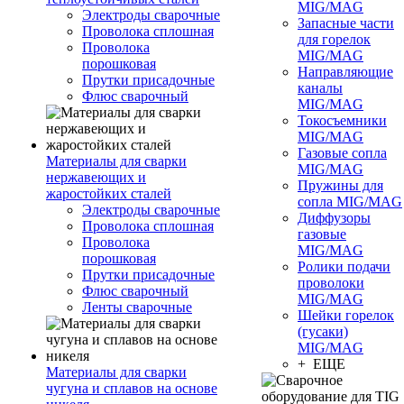
MIG/MAG
Электроды сварочные
Запасные части
Проволока сплошная
для горелок
Проволока
MIG/MAG
порошковая
Направляющие
Прутки присадочные
каналы
Флюс сварочный
MIG/MAG
Токосъемники
MIG/MAG
Газовые сопла
Материалы для сварки
MIG/MAG
нержавеющих и
Пружины для
жаростойких сталей
сопла MIG/MAG
Электроды сварочные
Диффузоры
Проволока сплошная
газовые
Проволока
MIG/MAG
порошковая
Ролики подачи
Прутки присадочные
проволоки
Флюс сварочный
MIG/MAG
Ленты сварочные
Шейки горелок
(гусаки)
MIG/MAG
+ ЕЩЕ
Материалы для сварки
чугуна и сплавов на основе