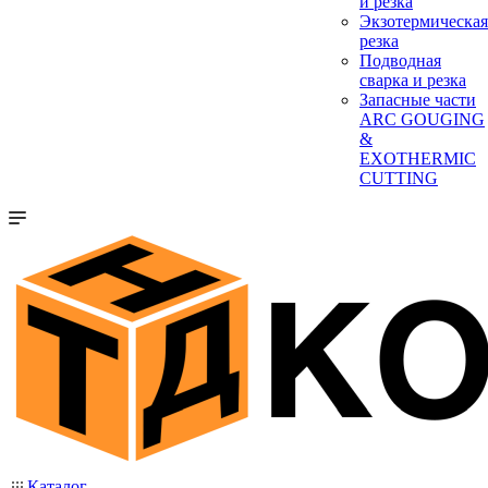
и резка
Экзотермическая
резка
Подводная
сварка и резка
Запасные части
ARC GOUGING
&
EXOTHERMIC
CUTTING
Каталог