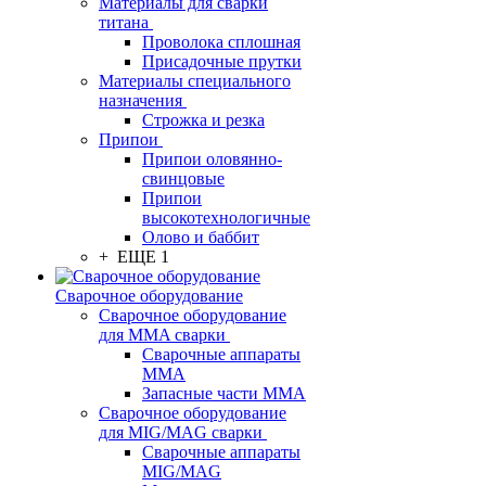
Материалы для сварки
титана
Проволока сплошная
Присадочные прутки
Материалы специального
назначения
Строжка и резка
Припои
Припои оловянно-
свинцовые
Припои
высокотехнологичные
Олово и баббит
+ ЕЩЕ 1
Сварочное оборудование
Сварочное оборудование
для MMA сварки
Сварочные аппараты
MMA
Запасные части MMA
Сварочное оборудование
для MIG/MAG сварки
Сварочные аппараты
MIG/MAG