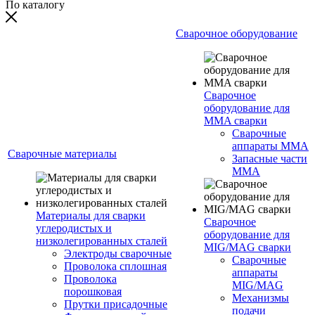
По каталогу
Сварочное оборудование
Сварочное
оборудование для
MMA сварки
Сварочные
аппараты MMA
Сварочные материалы
Запасные части
MMA
Материалы для сварки
Сварочное
углеродистых и
оборудование для
низколегированных сталей
MIG/MAG сварки
Электроды сварочные
Сварочные
Проволока сплошная
аппараты
Проволока
MIG/MAG
порошковая
Механизмы
Прутки присадочные
подачи