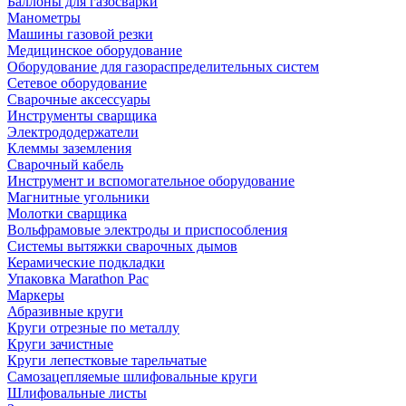
Баллоны для газосварки
Манометры
Машины газовой резки
Медицинское оборудование
Оборудование для газораспределительных систем
Сетевое оборудование
Сварочные аксессуары
Инструменты сварщика
Электрододержатели
Клеммы заземления
Сварочный кабель
Инструмент и вспомогательное оборудование
Магнитные угольники
Молотки сварщика
Вольфрамовые электроды и приспособления
Системы вытяжки сварочных дымов
Керамические подкладки
Упаковка Marathon Pac
Маркеры
Абразивные круги
Круги отрезные по металлу
Круги зачистные
Круги лепестковые тарельчатые
Самозацепляемые шлифовальные круги
Шлифовальные листы