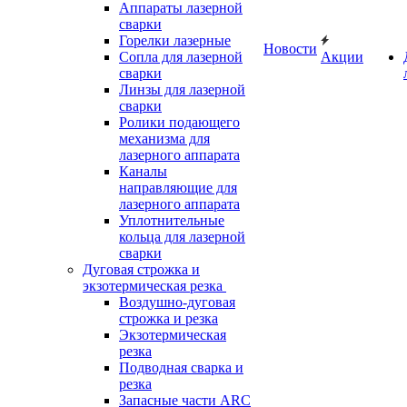
Аппараты лазерной
сварки
Горелки лазерные
Новости
Сопла для лазерной
Акции
сварки
Линзы для лазерной
сварки
Ролики подающего
механизма для
лазерного аппарата
Каналы
направляющие для
лазерного аппарата
Уплотнительные
кольца для лазерной
сварки
Дуговая строжка и
экзотермическая резка
Воздушно-дуговая
строжка и резка
Экзотермическая
резка
Подводная сварка и
резка
Запасные части ARC