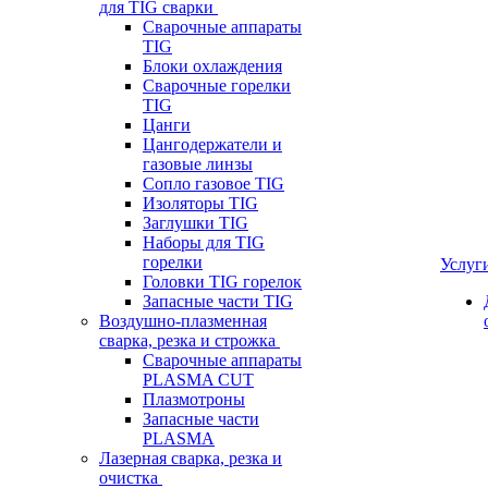
для TIG сварки
Сварочные аппараты
TIG
Блоки охлаждения
Сварочные горелки
TIG
Цанги
Цангодержатели и
газовые линзы
Сопло газовое TIG
Изоляторы TIG
Заглушки TIG
Наборы для TIG
горелки
Услуг
Головки TIG горелок
Запасные части TIG
Воздушно-плазменная
сварка, резка и строжка
Сварочные аппараты
PLASMA CUT
Плазмотроны
Запасные части
PLASMA
Лазерная сварка, резка и
очистка