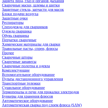
Защита лица, глаз и органов дыхания
Сварочные маски, шлемы и щитки
Защитные стекла, запчасти для масок
Блоки подачи воздуха
Защитные очки
Респираторы
Спецодежда для сварщиков
Одежда сварщика
Обувь сварщика
Перчатки сварочные
Химические материалы для сварки
Травильные пасты, спреи, флюсы
Прочее
Сварочные шторы
Сварочные занавесы
Сварочные полотна и одеяла
Комплектующие
Вспомогательное оборудование
Пульты дистанционного управления
Транспортные тележки
Сушильное оборудование
Термопеналы и печи для прокалки электродов
Бункеры для хранения флюсов
Автоматическое оборудование
Автоматическая сварка под слоем флюса (SAW)