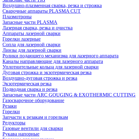
Воздушно-плазменная сварка, резка и строжка
Сварочные аппараты PLASMA CUT
Плазмотроны
Запасные части PLASMA
Лазерная сварка, резка и очистка
Аппараты лазерной сварки
Горелки лазерные
Сопла для лазерной сварки
Линзы для лазерной сварки
Ролики подающего механизма для лазерного аппарата
Каналы направляющие для лазерного аппарата
Уплотнительные кольца для лазерной сварки
Дуговая строжка и экзотермическая резка
Воздушно-дуговая строжка и резка
Экзотермическая резка
Подводная сварка и резка
Запасные части ARC GOUGING & EXOTHERMIC CUTTING
Газосварочное оборудование
Резаки
Горелки
Запчасти к резакам и горелкам
Редукторы
Газовые вентили для сварки
Рукава напорные