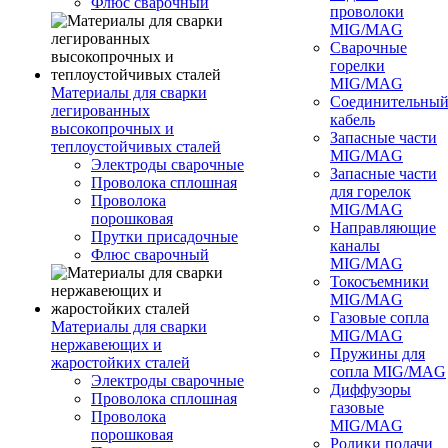
Флюс сварочный
проволоки
MIG/MAG
Сварочные
горелки
MIG/MAG
Материалы для сварки
Соединительны
легированных
кабель
высокопрочных и
Запасные части
теплоустойчивых сталей
MIG/MAG
Электроды сварочные
Запасные части
Проволока сплошная
для горелок
Проволока
MIG/MAG
порошковая
Направляющие
Прутки присадочные
каналы
Флюс сварочный
MIG/MAG
Токосъемники
MIG/MAG
Газовые сопла
Материалы для сварки
MIG/MAG
нержавеющих и
Пружины для
жаростойких сталей
сопла MIG/MAG
Электроды сварочные
Диффузоры
Проволока сплошная
газовые
Проволока
MIG/MAG
порошковая
Ролики подачи