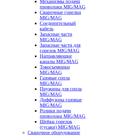
Механизмы подачи
проволоки MIG/MAG
Сварочные горелки
MIG/MAG
Соединительный
кабель
Запасные части
MIG/MAG
Запасные части для
горелок MIG/MAG
Направляющие
каналы MIG/MAG
Токосъемники
MIG/MAG
Газовые сопла
MIG/MAG
Пружины для сопла
MIG/MAG
Диффузоры газовые
MIG/MAG
Ролики подачи
проволоки MIG/MAG
Шейки горелок
(гусаки) MIG/MAG
Сварочное оборудование