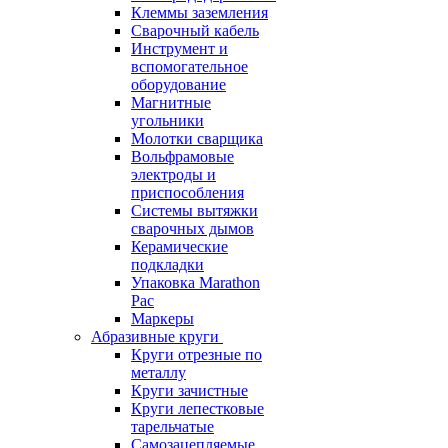
Клеммы заземления
Сварочный кабель
Инструмент и
вспомогательное
оборудование
Магнитные
угольники
Молотки сварщика
Вольфрамовые
электроды и
приспособления
Системы вытяжки
сварочных дымов
Керамические
подкладки
Упаковка Marathon
Pac
Маркеры
Абразивные круги
Круги отрезные по
металлу
Круги зачистные
Круги лепестковые
тарельчатые
Самозацепляемые