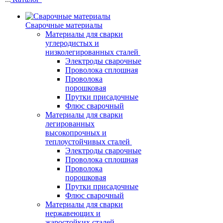
Сварочные материалы
Материалы для сварки
углеродистых и
низколегированных сталей
Электроды сварочные
Проволока сплошная
Проволока
порошковая
Прутки присадочные
Флюс сварочный
Материалы для сварки
легированных
высокопрочных и
теплоустойчивых сталей
Электроды сварочные
Проволока сплошная
Проволока
порошковая
Прутки присадочные
Флюс сварочный
Материалы для сварки
нержавеющих и
жаростойких сталей