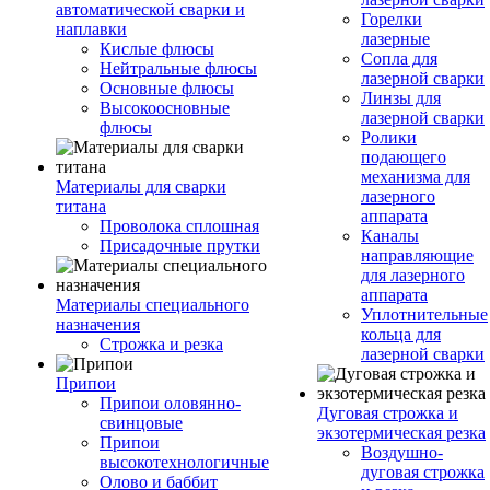
автоматической сварки и
Горелки
наплавки
лазерные
Кислые флюсы
Сопла для
Нейтральные флюсы
лазерной сварки
Основные флюсы
Линзы для
Высокоосновные
лазерной сварки
флюсы
Ролики
подающего
механизма для
Материалы для сварки
лазерного
титана
аппарата
Проволока сплошная
Каналы
Присадочные прутки
направляющие
для лазерного
аппарата
Материалы специального
Уплотнительные
назначения
кольца для
Строжка и резка
лазерной сварки
Припои
Припои оловянно-
Дуговая строжка и
свинцовые
экзотермическая резка
Припои
Воздушно-
высокотехнологичные
дуговая строжка
Олово и баббит