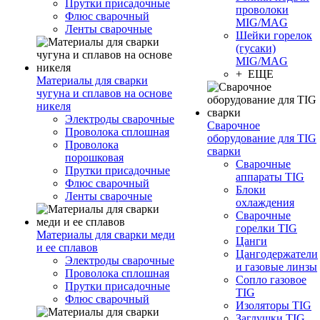
Прутки присадочные
проволоки
Флюс сварочный
MIG/MAG
Ленты сварочные
Шейки горелок
(гусаки)
MIG/MAG
+ ЕЩЕ
Материалы для сварки
чугуна и сплавов на основе
никеля
Электроды сварочные
Сварочное
Проволока сплошная
оборудование для TIG
Проволока
сварки
порошковая
Сварочные
Прутки присадочные
аппараты TIG
Флюс сварочный
Блоки
Ленты сварочные
охлаждения
Сварочные
горелки TIG
Материалы для сварки меди
Цанги
и ее сплавов
Цангодержатели
Электроды сварочные
и газовые линзы
Проволока сплошная
Сопло газовое
Прутки присадочные
TIG
Флюс сварочный
Изоляторы TIG
Заглушки TIG