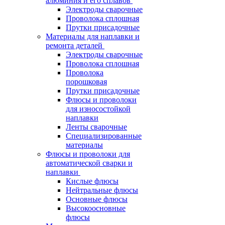
алюминия и его сплавов
Электроды сварочные
Проволока сплошная
Прутки присадочные
Материалы для наплавки и
ремонта деталей
Электроды сварочные
Проволока сплошная
Проволока
порошковая
Прутки присадочные
Флюсы и проволоки
для износостойкой
наплавки
Ленты сварочные
Специализированные
материалы
Флюсы и проволоки для
автоматической сварки и
наплавки
Кислые флюсы
Нейтральные флюсы
Основные флюсы
Высокоосновные
флюсы