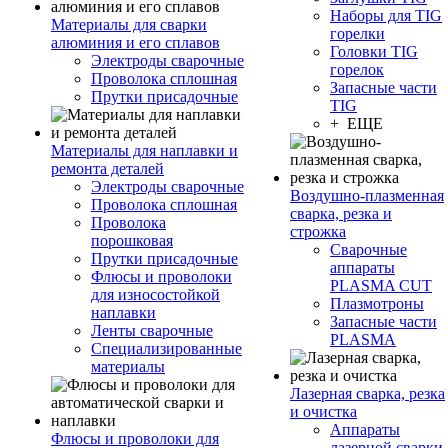
Наборы для TIG
Материалы для сварки
горелки
алюминия и его сплавов
Головки TIG
Электроды сварочные
горелок
Проволока сплошная
Запасные части
Прутки присадочные
TIG
+ ЕЩЕ
Материалы для наплавки и
ремонта деталей
Электроды сварочные
Воздушно-плазменная
Проволока сплошная
сварка, резка и
Проволока
строжка
порошковая
Сварочные
Прутки присадочные
аппараты
Флюсы и проволоки
PLASMA CUT
для износостойкой
Плазмотроны
наплавки
Запасные части
Ленты сварочные
PLASMA
Специализированные
материалы
Лазерная сварка, резка
и очистка
Аппараты
Флюсы и проволоки для
лазерной сварки