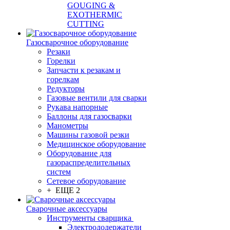
GOUGING &
EXOTHERMIC
CUTTING
Газосварочное оборудование
Резаки
Горелки
Запчасти к резакам и
горелкам
Редукторы
Газовые вентили для сварки
Рукава напорные
Баллоны для газосварки
Манометры
Машины газовой резки
Медицинское оборудование
Оборудование для
газораспределительных
систем
Сетевое оборудование
+ ЕЩЕ 2
Сварочные аксессуары
Инструменты сварщика
Электрододержатели