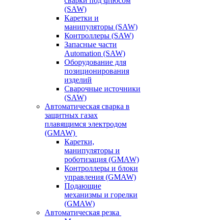
сварки под флюсом
(SAW)
Каретки и
манипуляторы (SAW)
Контроллеры (SAW)
Запасные части
Automation (SAW)
Оборудование для
позиционирования
изделий
Сварочные источники
(SAW)
Автоматическая сварка в
защитных газах
плавящимся электродом
(GMAW)
Каретки,
манипуляторы и
роботизация (GMAW)
Контроллеры и блоки
управления (GMAW)
Подающие
механизмы и горелки
(GMAW)
Автоматическая резка