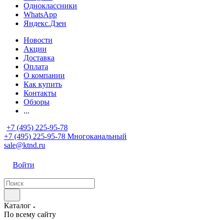
Одноклассники
WhatsApp
Яндекс.Дзен
Новости
Акции
Доставка
Оплата
О компании
Как купить
Контакты
Обзоры
...
+7 (495) 225-95-78
+7 (495) 225-95-78
Многоканальный
sale@ktnd.ru
Войти
Каталог
По всему сайту