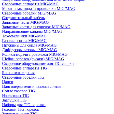
Сварочные аппараты MIG/MAG
Механизмы подачи проволоки MIG/MAG
Сварочные горелки MIG/MAG
Соединительный кабель
Запасные части MIG/MAG
Запасные части для горелок MIG/MAG
Направляющие каналы MIG/MAG
Токосъемники MIG/MAG
Газовые сопла MIG/MAG
Пружины для сопла MIG/MAG
Диффузоры газовые MIG/MAG
Ролики подачи проволоки MIG/MAG
Шейки горелок (гусаки) MIG/MAG
Сварочное оборудование для TIG сварки
Сварочные аппараты TIG
Блоки охлаждения
Сварочные горелки TIG
Цанги
Цангодержатели и газовые линзы
Сопло газовое TIG
Изоляторы TIG
Заглушки TIG
Наборы для TIG горелки
Головки TIG горелок
Запасные части TIG