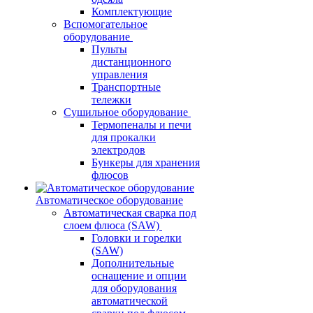
Комплектующие
Вспомогательное
оборудование
Пульты
дистанционного
управления
Транспортные
тележки
Сушильное оборудование
Термопеналы и печи
для прокалки
электродов
Бункеры для хранения
флюсов
Автоматическое оборудование
Автоматическая сварка под
слоем флюса (SAW)
Головки и горелки
(SAW)
Дополнительные
оснащение и опции
для оборудования
автоматической