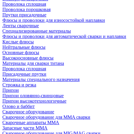
Проволока сплошная
Проволока порошковая
Прутки присадочные
Флюсы и проволоки для износостойкой наплавки
Ленты сварочные
Специализированные материалы
Флюсы и проволоки для автоматической сварки и наплавки
Кислые флюсы
Нейтральные флюсы
Основные флюсы
Высокоосновные флюсы
Материалы для сварки титана
Проволока сплошная
Присадочные прутки
Материалы специального назначения
Строжка и резка
Припои
Припои оловянно-свинцовые
Припои высокотехнологичные
Олово и баббит
Сварочное оборудование
Сварочное оборудование для MMA сварки
Сварочные аппараты MMA
Запасные части MMA
Сварочное оборудование для MIG/MAG сварки