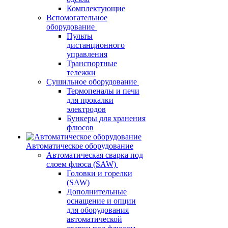
Комплектующие
Вспомогательное
оборудование
Пульты
дистанционного
управления
Транспортные
тележки
Сушильное оборудование
Термопеналы и печи
для прокалки
электродов
Бункеры для хранения
флюсов
Автоматическое оборудование
Автоматическая сварка под
слоем флюса (SAW)
Головки и горелки
(SAW)
Дополнительные
оснащение и опции
для оборудования
автоматической