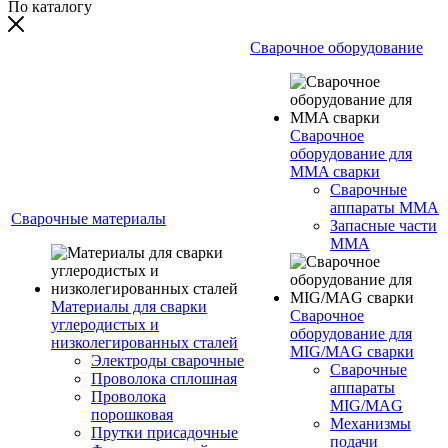
По каталогу
Сварочное оборудование
Сварочное
оборудование для
MMA сварки
Сварочные
аппараты MMA
Сварочные материалы
Запасные части
MMA
Материалы для сварки
Сварочное
углеродистых и
оборудование для
низколегированных сталей
MIG/MAG сварки
Электроды сварочные
Сварочные
Проволока сплошная
аппараты
Проволока
MIG/MAG
порошковая
Механизмы
Прутки присадочные
подачи