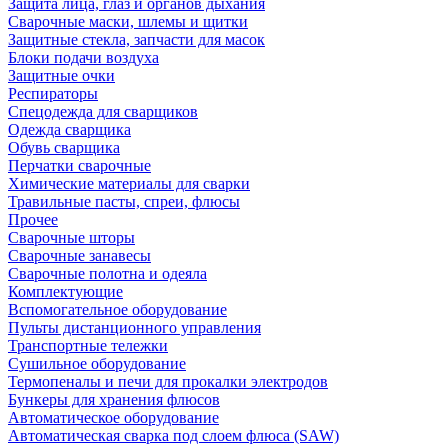
Защита лица, глаз и органов дыхания
Сварочные маски, шлемы и щитки
Защитные стекла, запчасти для масок
Блоки подачи воздуха
Защитные очки
Респираторы
Спецодежда для сварщиков
Одежда сварщика
Обувь сварщика
Перчатки сварочные
Химические материалы для сварки
Травильные пасты, спреи, флюсы
Прочее
Сварочные шторы
Сварочные занавесы
Сварочные полотна и одеяла
Комплектующие
Вспомогательное оборудование
Пульты дистанционного управления
Транспортные тележки
Сушильное оборудование
Термопеналы и печи для прокалки электродов
Бункеры для хранения флюсов
Автоматическое оборудование
Автоматическая сварка под слоем флюса (SAW)