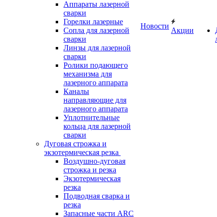
Аппараты лазерной
сварки
Горелки лазерные
Новости
Сопла для лазерной
Акции
сварки
Линзы для лазерной
сварки
Ролики подающего
механизма для
лазерного аппарата
Каналы
направляющие для
лазерного аппарата
Уплотнительные
кольца для лазерной
сварки
Дуговая строжка и
экзотермическая резка
Воздушно-дуговая
строжка и резка
Экзотермическая
резка
Подводная сварка и
резка
Запасные части ARC