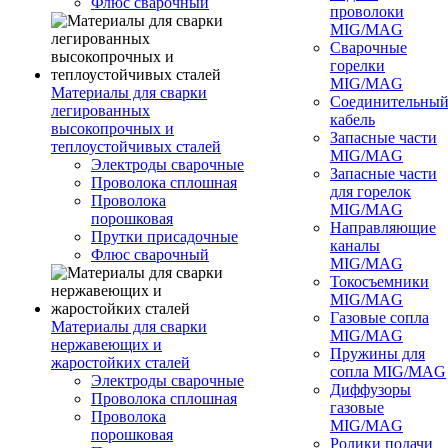
Флюс сварочный
проволоки
MIG/MAG
Сварочные
горелки
MIG/MAG
Материалы для сварки
Соединительны
легированных
кабель
высокопрочных и
Запасные части
теплоустойчивых сталей
MIG/MAG
Электроды сварочные
Запасные части
Проволока сплошная
для горелок
Проволока
MIG/MAG
порошковая
Направляющие
Прутки присадочные
каналы
Флюс сварочный
MIG/MAG
Токосъемники
MIG/MAG
Газовые сопла
Материалы для сварки
MIG/MAG
нержавеющих и
Пружины для
жаростойких сталей
сопла MIG/MAG
Электроды сварочные
Диффузоры
Проволока сплошная
газовые
Проволока
MIG/MAG
порошковая
Ролики подачи