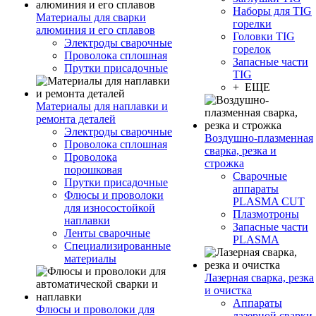
Наборы для TIG
Материалы для сварки
горелки
алюминия и его сплавов
Головки TIG
Электроды сварочные
горелок
Проволока сплошная
Запасные части
Прутки присадочные
TIG
+ ЕЩЕ
Материалы для наплавки и
ремонта деталей
Электроды сварочные
Воздушно-плазменная
Проволока сплошная
сварка, резка и
Проволока
строжка
порошковая
Сварочные
Прутки присадочные
аппараты
Флюсы и проволоки
PLASMA CUT
для износостойкой
Плазмотроны
наплавки
Запасные части
Ленты сварочные
PLASMA
Специализированные
материалы
Лазерная сварка, резка
и очистка
Аппараты
Флюсы и проволоки для
лазерной сварки