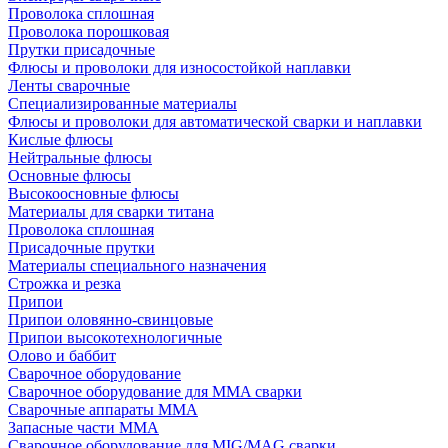
Проволока сплошная
Проволока порошковая
Прутки присадочные
Флюсы и проволоки для износостойкой наплавки
Ленты сварочные
Специализированные материалы
Флюсы и проволоки для автоматической сварки и наплавки
Кислые флюсы
Нейтральные флюсы
Основные флюсы
Высокоосновные флюсы
Материалы для сварки титана
Проволока сплошная
Присадочные прутки
Материалы специального назначения
Строжка и резка
Припои
Припои оловянно-свинцовые
Припои высокотехнологичные
Олово и баббит
Сварочное оборудование
Сварочное оборудование для MMA сварки
Сварочные аппараты MMA
Запасные части MMA
Сварочное оборудование для MIG/MAG сварки