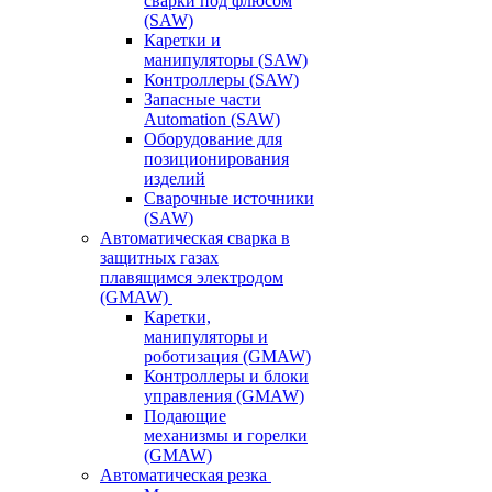
сварки под флюсом
(SAW)
Каретки и
манипуляторы (SAW)
Контроллеры (SAW)
Запасные части
Automation (SAW)
Оборудование для
позиционирования
изделий
Сварочные источники
(SAW)
Автоматическая сварка в
защитных газах
плавящимся электродом
(GMAW)
Каретки,
манипуляторы и
роботизация (GMAW)
Контроллеры и блоки
управления (GMAW)
Подающие
механизмы и горелки
(GMAW)
Автоматическая резка