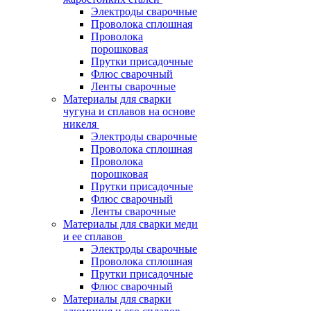
Электроды сварочные
Проволока сплошная
Проволока
порошковая
Прутки присадочные
Флюс сварочный
Ленты сварочные
Материалы для сварки
чугуна и сплавов на основе
никеля
Электроды сварочные
Проволока сплошная
Проволока
порошковая
Прутки присадочные
Флюс сварочный
Ленты сварочные
Материалы для сварки меди
и ее сплавов
Электроды сварочные
Проволока сплошная
Прутки присадочные
Флюс сварочный
Материалы для сварки