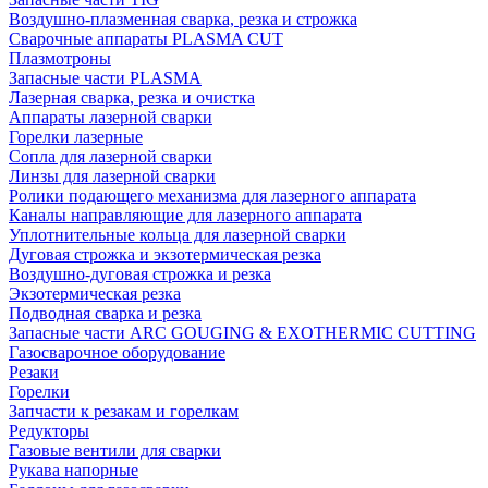
Воздушно-плазменная сварка, резка и строжка
Сварочные аппараты PLASMA CUT
Плазмотроны
Запасные части PLASMA
Лазерная сварка, резка и очистка
Аппараты лазерной сварки
Горелки лазерные
Сопла для лазерной сварки
Линзы для лазерной сварки
Ролики подающего механизма для лазерного аппарата
Каналы направляющие для лазерного аппарата
Уплотнительные кольца для лазерной сварки
Дуговая строжка и экзотермическая резка
Воздушно-дуговая строжка и резка
Экзотермическая резка
Подводная сварка и резка
Запасные части ARC GOUGING & EXOTHERMIC CUTTING
Газосварочное оборудование
Резаки
Горелки
Запчасти к резакам и горелкам
Редукторы
Газовые вентили для сварки
Рукава напорные