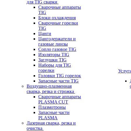
для TIG сварки
Сварочные аппараты
TIG
Блоки охлаждения
Сварочные горелки
TIG
Цанги
Цангодержатели и
газовые линзы
Сопло газовое TIG
Изоляторы TIG
Заглушки TIG
Наборы для TIG
горелки
Услуг
Головки TIG горелок
Запасные части TIG
Воздушно-плазменная
сварка, резка и строжка
Сварочные аппараты
PLASMA CUT
Плазмотроны
Запасные части
PLASMA
Лазерная сварка, резка и
очистка