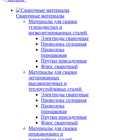
Сварочные материалы
Материалы для сварки
углеродистых и
низколегированных сталей
Электроды сварочные
Проволока сплошная
Проволока
порошковая
Прутки присадочные
Флюс сварочный
Материалы для сварки
легированных
высокопрочных и
теплоустойчивых сталей
Электроды сварочные
Проволока сплошная
Проволока
порошковая
Прутки присадочные
Флюс сварочный
Материалы для сварки
нержавеющих и
жаростойких сталей