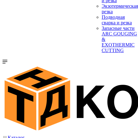
и резка
Экзотермическая
резка
Подводная
сварка и резка
Запасные части
ARC GOUGING
&
EXOTHERMIC
CUTTING
Каталог