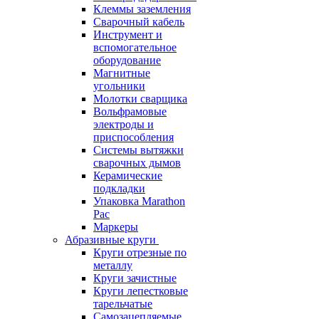
Клеммы заземления
Сварочный кабель
Инструмент и
вспомогательное
оборудование
Магнитные
угольники
Молотки сварщика
Вольфрамовые
электроды и
приспособления
Системы вытяжки
сварочных дымов
Керамические
подкладки
Упаковка Marathon
Pac
Маркеры
Абразивные круги
Круги отрезные по
металлу
Круги зачистные
Круги лепестковые
тарельчатые
Самозацепляемые