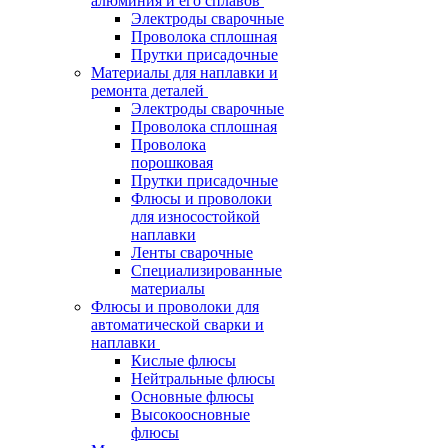
алюминия и его сплавов
Электроды сварочные
Проволока сплошная
Прутки присадочные
Материалы для наплавки и
ремонта деталей
Электроды сварочные
Проволока сплошная
Проволока
порошковая
Прутки присадочные
Флюсы и проволоки
для износостойкой
наплавки
Ленты сварочные
Специализированные
материалы
Флюсы и проволоки для
автоматической сварки и
наплавки
Кислые флюсы
Нейтральные флюсы
Основные флюсы
Высокоосновные
флюсы