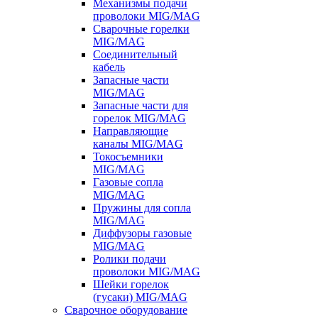
Механизмы подачи
проволоки MIG/MAG
Сварочные горелки
MIG/MAG
Соединительный
кабель
Запасные части
MIG/MAG
Запасные части для
горелок MIG/MAG
Направляющие
каналы MIG/MAG
Токосъемники
MIG/MAG
Газовые сопла
MIG/MAG
Пружины для сопла
MIG/MAG
Диффузоры газовые
MIG/MAG
Ролики подачи
проволоки MIG/MAG
Шейки горелок
(гусаки) MIG/MAG
Сварочное оборудование