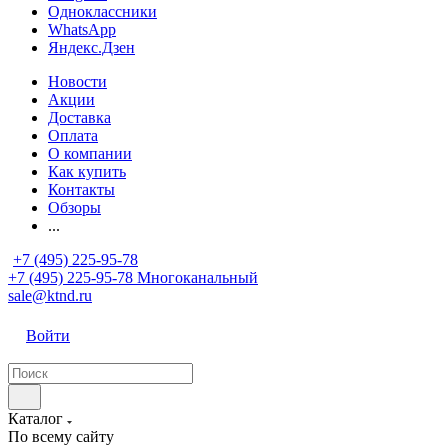
Одноклассники
WhatsApp
Яндекс.Дзен
Новости
Акции
Доставка
Оплата
О компании
Как купить
Контакты
Обзоры
...
+7 (495) 225-95-78
+7 (495) 225-95-78
Многоканальный
sale@ktnd.ru
Войти
Каталог
По всему сайту