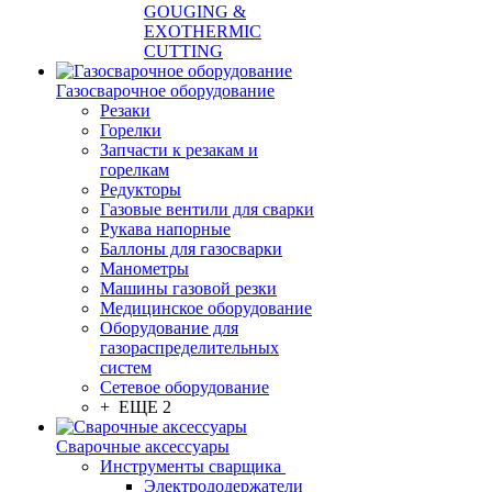
GOUGING &
EXOTHERMIC
CUTTING
Газосварочное оборудование
Резаки
Горелки
Запчасти к резакам и
горелкам
Редукторы
Газовые вентили для сварки
Рукава напорные
Баллоны для газосварки
Манометры
Машины газовой резки
Медицинское оборудование
Оборудование для
газораспределительных
систем
Сетевое оборудование
+ ЕЩЕ 2
Сварочные аксессуары
Инструменты сварщика
Электрододержатели