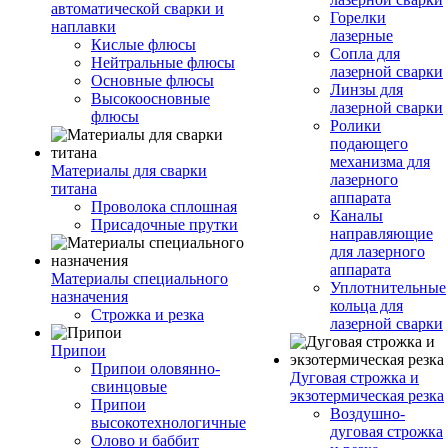
автоматической сварки и
Горелки
наплавки
лазерные
Кислые флюсы
Сопла для
Нейтральные флюсы
лазерной сварки
Основные флюсы
Линзы для
Высокоосновные
лазерной сварки
флюсы
Ролики
подающего
механизма для
Материалы для сварки
лазерного
титана
аппарата
Проволока сплошная
Каналы
Присадочные прутки
направляющие
для лазерного
аппарата
Материалы специального
Уплотнительные
назначения
кольца для
Строжка и резка
лазерной сварки
Припои
Припои оловянно-
Дуговая строжка и
свинцовые
экзотермическая резка
Припои
Воздушно-
высокотехнологичные
дуговая строжка
Олово и баббит