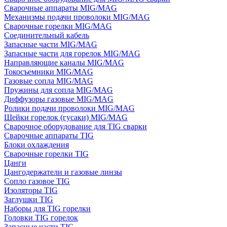
Сварочные аппараты MIG/MAG
Механизмы подачи проволоки MIG/MAG
Сварочные горелки MIG/MAG
Соединительный кабель
Запасные части MIG/MAG
Запасные части для горелок MIG/MAG
Направляющие каналы MIG/MAG
Токосъемники MIG/MAG
Газовые сопла MIG/MAG
Пружины для сопла MIG/MAG
Диффузоры газовые MIG/MAG
Ролики подачи проволоки MIG/MAG
Шейки горелок (гусаки) MIG/MAG
Сварочное оборудование для TIG сварки
Сварочные аппараты TIG
Блоки охлаждения
Сварочные горелки TIG
Цанги
Цангодержатели и газовые линзы
Сопло газовое TIG
Изоляторы TIG
Заглушки TIG
Наборы для TIG горелки
Головки TIG горелок
Запасные части TIG