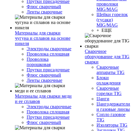
Прутки присадочные
проволоки
Флюс сварочный
MIG/MAG
Ленты сварочные
Шейки горелок
(гусаки)
MIG/MAG
+ ЕЩЕ
Материалы для сварки
чугуна и сплавов на основе
никеля
Электроды сварочные
Сварочное
Проволока сплошная
оборудование для TIG
Проволока
сварки
порошковая
Сварочные
Прутки присадочные
аппараты TIG
Флюс сварочный
Блоки
Ленты сварочные
охлаждения
Сварочные
горелки TIG
Материалы для сварки меди
Цанги
и ее сплавов
Цангодержатели
Электроды сварочные
и газовые линзы
Проволока сплошная
Сопло газовое
Прутки присадочные
TIG
Флюс сварочный
Изоляторы TIG
Заглушки TIG