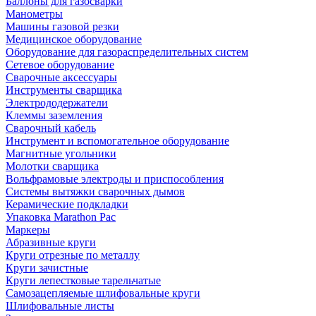
Баллоны для газосварки
Манометры
Машины газовой резки
Медицинское оборудование
Оборудование для газораспределительных систем
Сетевое оборудование
Сварочные аксессуары
Инструменты сварщика
Электрододержатели
Клеммы заземления
Сварочный кабель
Инструмент и вспомогательное оборудование
Магнитные угольники
Молотки сварщика
Вольфрамовые электроды и приспособления
Системы вытяжки сварочных дымов
Керамические подкладки
Упаковка Marathon Pac
Маркеры
Абразивные круги
Круги отрезные по металлу
Круги зачистные
Круги лепестковые тарельчатые
Самозацепляемые шлифовальные круги
Шлифовальные листы