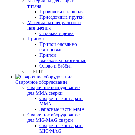
Материалы для сварки
титана
Проволока сплошная
Присадочные прутки
Материалы специального
назначения
Строжка и резка
Припои
Припои оловянно-
свинцовые
Припои
высокотехнологичные
Олово и баббит
+ ЕЩЕ 1
Сварочное оборудование
Сварочное оборудование
для MMA сварки
Сварочные аппараты
MMA
Запасные части MMA
Сварочное оборудование
для MIG/MAG сварки
Сварочные аппараты
MIG/MAG