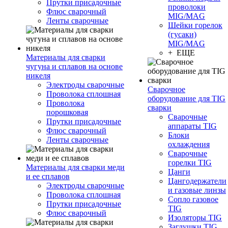
Прутки присадочные
проволоки
Флюс сварочный
MIG/MAG
Ленты сварочные
Шейки горелок
(гусаки)
MIG/MAG
+ ЕЩЕ
Материалы для сварки
чугуна и сплавов на основе
никеля
Электроды сварочные
Сварочное
Проволока сплошная
оборудование для TIG
Проволока
сварки
порошковая
Сварочные
Прутки присадочные
аппараты TIG
Флюс сварочный
Блоки
Ленты сварочные
охлаждения
Сварочные
горелки TIG
Материалы для сварки меди
Цанги
и ее сплавов
Цангодержатели
Электроды сварочные
и газовые линзы
Проволока сплошная
Сопло газовое
Прутки присадочные
TIG
Флюс сварочный
Изоляторы TIG
Заглушки TIG