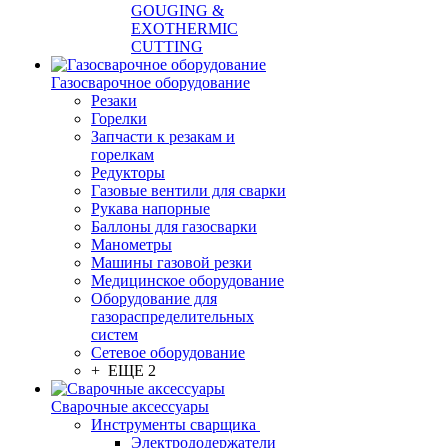
GOUGING &
EXOTHERMIC
CUTTING
Газосварочное оборудование
Резаки
Горелки
Запчасти к резакам и
горелкам
Редукторы
Газовые вентили для сварки
Рукава напорные
Баллоны для газосварки
Манометры
Машины газовой резки
Медицинское оборудование
Оборудование для
газораспределительных
систем
Сетевое оборудование
+ ЕЩЕ 2
Сварочные аксессуары
Инструменты сварщика
Электрододержатели