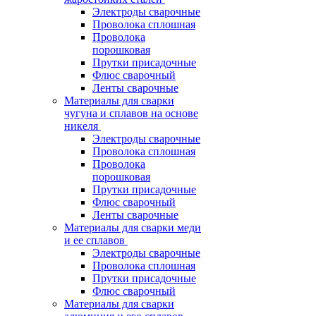
Электроды сварочные
Проволока сплошная
Проволока
порошковая
Прутки присадочные
Флюс сварочный
Ленты сварочные
Материалы для сварки
чугуна и сплавов на основе
никеля
Электроды сварочные
Проволока сплошная
Проволока
порошковая
Прутки присадочные
Флюс сварочный
Ленты сварочные
Материалы для сварки меди
и ее сплавов
Электроды сварочные
Проволока сплошная
Прутки присадочные
Флюс сварочный
Материалы для сварки