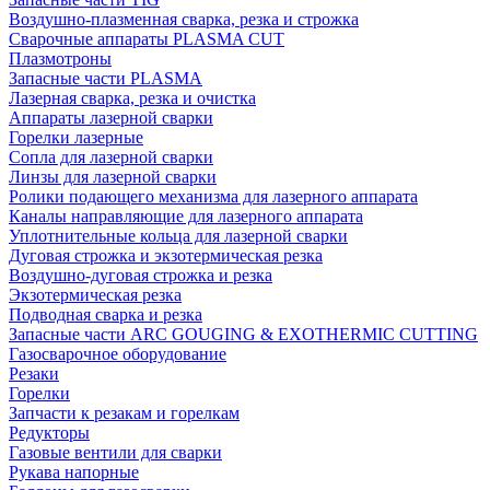
Воздушно-плазменная сварка, резка и строжка
Сварочные аппараты PLASMA CUT
Плазмотроны
Запасные части PLASMA
Лазерная сварка, резка и очистка
Аппараты лазерной сварки
Горелки лазерные
Сопла для лазерной сварки
Линзы для лазерной сварки
Ролики подающего механизма для лазерного аппарата
Каналы направляющие для лазерного аппарата
Уплотнительные кольца для лазерной сварки
Дуговая строжка и экзотермическая резка
Воздушно-дуговая строжка и резка
Экзотермическая резка
Подводная сварка и резка
Запасные части ARC GOUGING & EXOTHERMIC CUTTING
Газосварочное оборудование
Резаки
Горелки
Запчасти к резакам и горелкам
Редукторы
Газовые вентили для сварки
Рукава напорные