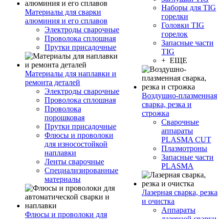
Наборы для TIG
Материалы для сварки
горелки
алюминия и его сплавов
Головки TIG
Электроды сварочные
горелок
Проволока сплошная
Запасные части
Прутки присадочные
TIG
+ ЕЩЕ
Материалы для наплавки и
ремонта деталей
Электроды сварочные
Воздушно-плазменная
Проволока сплошная
сварка, резка и
Проволока
строжка
порошковая
Сварочные
Прутки присадочные
аппараты
Флюсы и проволоки
PLASMA CUT
для износостойкой
Плазмотроны
наплавки
Запасные части
Ленты сварочные
PLASMA
Специализированные
материалы
Лазерная сварка, резка
и очистка
Аппараты
Флюсы и проволоки для
лазерной сварки