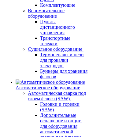
Комплектующие
Вспомогательное
оборудование
Пульты
дистанционного
управления
Транспортные
тележки
Сушильное оборудование
Термопеналы и печи
для прокалки
электродов
Бункеры для хранения
флюсов
Автоматическое оборудование
Автоматическая сварка под
слоем флюса (SAW)
Головки и горелки
(SAW)
Дополнительные
оснащение и опции
для оборудования
автоматической