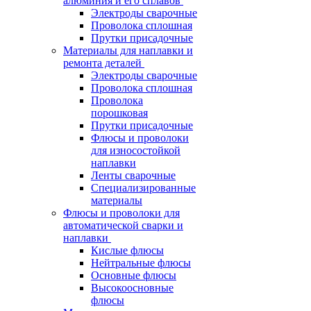
алюминия и его сплавов
Электроды сварочные
Проволока сплошная
Прутки присадочные
Материалы для наплавки и
ремонта деталей
Электроды сварочные
Проволока сплошная
Проволока
порошковая
Прутки присадочные
Флюсы и проволоки
для износостойкой
наплавки
Ленты сварочные
Специализированные
материалы
Флюсы и проволоки для
автоматической сварки и
наплавки
Кислые флюсы
Нейтральные флюсы
Основные флюсы
Высокоосновные
флюсы