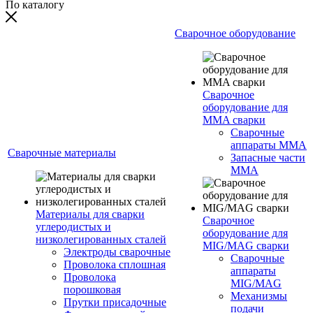
По каталогу
Сварочное оборудование
Сварочное
оборудование для
MMA сварки
Сварочные
аппараты MMA
Сварочные материалы
Запасные части
MMA
Материалы для сварки
Сварочное
углеродистых и
оборудование для
низколегированных сталей
MIG/MAG сварки
Электроды сварочные
Сварочные
Проволока сплошная
аппараты
Проволока
MIG/MAG
порошковая
Механизмы
Прутки присадочные
подачи