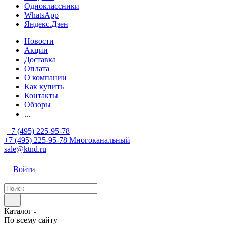
Одноклассники
WhatsApp
Яндекс.Дзен
Новости
Акции
Доставка
Оплата
О компании
Как купить
Контакты
Обзоры
...
+7 (495) 225-95-78
+7 (495) 225-95-78
Многоканальный
sale@ktnd.ru
Войти
Каталог
По всему сайту