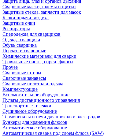
Защита лица, глаз и органов дыхания
Сварочные маски, шлемы и щитки
Защитные стекла, запчасти для масок
Блоки подачи воздуха
Защитные очки
Респираторы
Спецодежда для сварщиков
Одежда сварщика
Обувь сварщика
Перчатки сварочные
Химические материалы для сварки
Травильные пасты, спреи, флюсы
Прочее
Сварочные шторы
Сварочные занавесы
Сварочные полотна и одеяла
Комплектующие
Вспомогательное оборудование
Пульты дистанционного управления
Транспортные тележки
Сушильное оборудование
Термопеналы и печи для прокалки электродов
Бункеры для хранения флюсов
Автоматическое оборудование
Автоматическая сварка под слоем флюса (SAW)