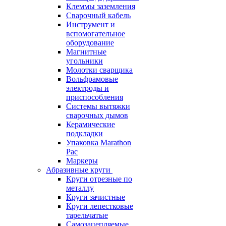
Клеммы заземления
Сварочный кабель
Инструмент и
вспомогательное
оборудование
Магнитные
угольники
Молотки сварщика
Вольфрамовые
электроды и
приспособления
Системы вытяжки
сварочных дымов
Керамические
подкладки
Упаковка Marathon
Pac
Маркеры
Абразивные круги
Круги отрезные по
металлу
Круги зачистные
Круги лепестковые
тарельчатые
Самозацепляемые