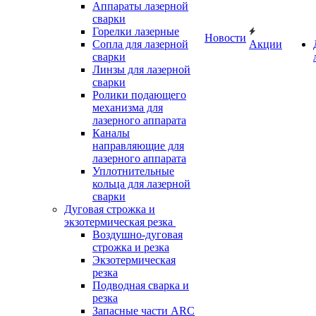
Аппараты лазерной
сварки
Горелки лазерные
Новости
Сопла для лазерной
Акции
сварки
Линзы для лазерной
сварки
Ролики подающего
механизма для
лазерного аппарата
Каналы
направляющие для
лазерного аппарата
Уплотнительные
кольца для лазерной
сварки
Дуговая строжка и
экзотермическая резка
Воздушно-дуговая
строжка и резка
Экзотермическая
резка
Подводная сварка и
резка
Запасные части ARC