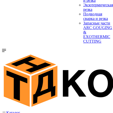
и резка
Экзотермическая
резка
Подводная
сварка и резка
Запасные части
ARC GOUGING
&
EXOTHERMIC
CUTTING
Каталог