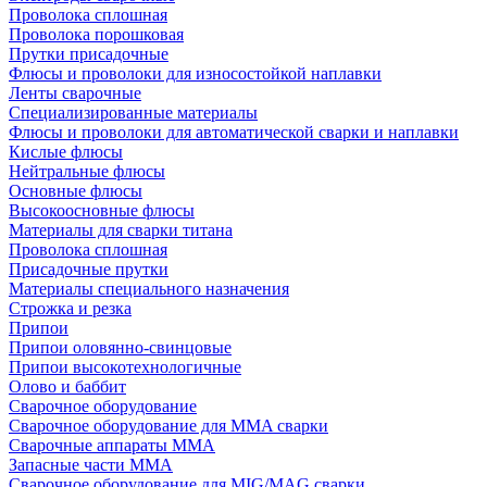
Проволока сплошная
Проволока порошковая
Прутки присадочные
Флюсы и проволоки для износостойкой наплавки
Ленты сварочные
Специализированные материалы
Флюсы и проволоки для автоматической сварки и наплавки
Кислые флюсы
Нейтральные флюсы
Основные флюсы
Высокоосновные флюсы
Материалы для сварки титана
Проволока сплошная
Присадочные прутки
Материалы специального назначения
Строжка и резка
Припои
Припои оловянно-свинцовые
Припои высокотехнологичные
Олово и баббит
Сварочное оборудование
Сварочное оборудование для MMA сварки
Сварочные аппараты MMA
Запасные части MMA
Сварочное оборудование для MIG/MAG сварки