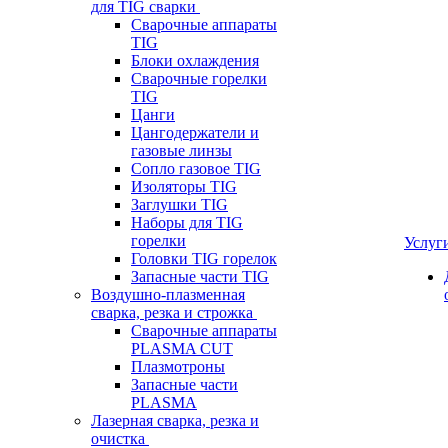
для TIG сварки
Сварочные аппараты
TIG
Блоки охлаждения
Сварочные горелки
TIG
Цанги
Цангодержатели и
газовые линзы
Сопло газовое TIG
Изоляторы TIG
Заглушки TIG
Наборы для TIG
горелки
Услуг
Головки TIG горелок
Запасные части TIG
Воздушно-плазменная
сварка, резка и строжка
Сварочные аппараты
PLASMA CUT
Плазмотроны
Запасные части
PLASMA
Лазерная сварка, резка и
очистка