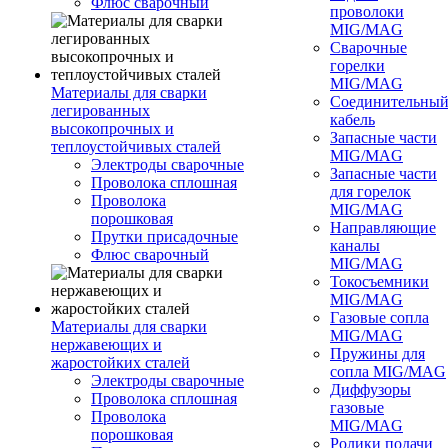
Флюс сварочный
проволоки
MIG/MAG
Сварочные
горелки
MIG/MAG
Материалы для сварки
Соединительны
легированных
кабель
высокопрочных и
Запасные части
теплоустойчивых сталей
MIG/MAG
Электроды сварочные
Запасные части
Проволока сплошная
для горелок
Проволока
MIG/MAG
порошковая
Направляющие
Прутки присадочные
каналы
Флюс сварочный
MIG/MAG
Токосъемники
MIG/MAG
Газовые сопла
Материалы для сварки
MIG/MAG
нержавеющих и
Пружины для
жаростойких сталей
сопла MIG/MAG
Электроды сварочные
Диффузоры
Проволока сплошная
газовые
Проволока
MIG/MAG
порошковая
Ролики подачи