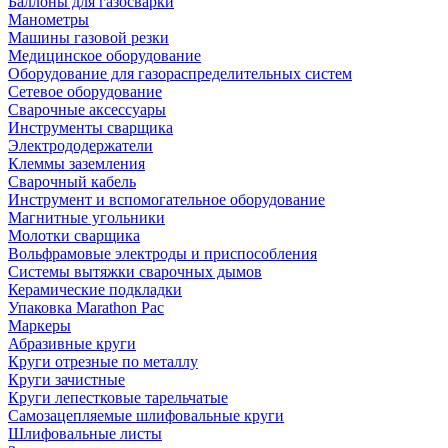
Баллоны для газосварки
Манометры
Машины газовой резки
Медицинское оборудование
Оборудование для газораспределительных систем
Сетевое оборудование
Сварочные аксессуары
Инструменты сварщика
Электрододержатели
Клеммы заземления
Сварочный кабель
Инструмент и вспомогательное оборудование
Магнитные угольники
Молотки сварщика
Вольфрамовые электроды и приспособления
Системы вытяжки сварочных дымов
Керамические подкладки
Упаковка Marathon Pac
Маркеры
Абразивные круги
Круги отрезные по металлу
Круги зачистные
Круги лепестковые тарельчатые
Самозацепляемые шлифовальные круги
Шлифовальные листы