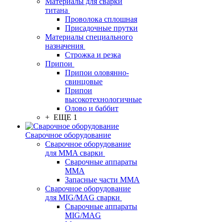
Материалы для сварки
титана
Проволока сплошная
Присадочные прутки
Материалы специального
назначения
Строжка и резка
Припои
Припои оловянно-
свинцовые
Припои
высокотехнологичные
Олово и баббит
+ ЕЩЕ 1
Сварочное оборудование
Сварочное оборудование
для MMA сварки
Сварочные аппараты
MMA
Запасные части MMA
Сварочное оборудование
для MIG/MAG сварки
Сварочные аппараты
MIG/MAG