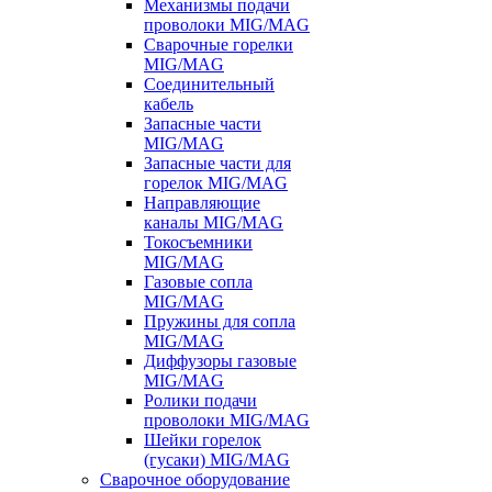
Механизмы подачи
проволоки MIG/MAG
Сварочные горелки
MIG/MAG
Соединительный
кабель
Запасные части
MIG/MAG
Запасные части для
горелок MIG/MAG
Направляющие
каналы MIG/MAG
Токосъемники
MIG/MAG
Газовые сопла
MIG/MAG
Пружины для сопла
MIG/MAG
Диффузоры газовые
MIG/MAG
Ролики подачи
проволоки MIG/MAG
Шейки горелок
(гусаки) MIG/MAG
Сварочное оборудование