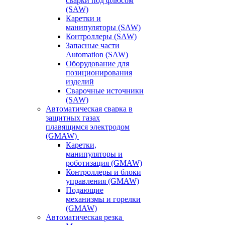
сварки под флюсом
(SAW)
Каретки и
манипуляторы (SAW)
Контроллеры (SAW)
Запасные части
Automation (SAW)
Оборудование для
позиционирования
изделий
Сварочные источники
(SAW)
Автоматическая сварка в
защитных газах
плавящимся электродом
(GMAW)
Каретки,
манипуляторы и
роботизация (GMAW)
Контроллеры и блоки
управления (GMAW)
Подающие
механизмы и горелки
(GMAW)
Автоматическая резка