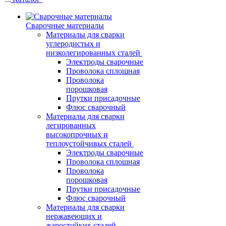
Сварочные материалы
Материалы для сварки
углеродистых и
низколегированных сталей
Электроды сварочные
Проволока сплошная
Проволока
порошковая
Прутки присадочные
Флюс сварочный
Материалы для сварки
легированных
высокопрочных и
теплоустойчивых сталей
Электроды сварочные
Проволока сплошная
Проволока
порошковая
Прутки присадочные
Флюс сварочный
Материалы для сварки
нержавеющих и
жаростойких сталей