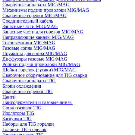
Сварочные аппараты MIG/MAG
Механизмы подачи проволоки MIG/MAG
Сварочные горелки MIG/MAG
Соединительный кабель
Запасные части MIG/MAG
Запасные части для горелок MIG/MAG
Направляющие каналы MIG/MAG
Токосъемники MIG/MAG
Газовые сопла MIG/MAG
Пружины для сопла MIG/MAG
Диффузоры газовые MIG/MAG
Ролики подачи проволоки MIG/MAG
Шейки горелок (гусаки) MIG/MAG
Сварочное оборудование для TIG сварки
Сварочные аппараты TIG
Блоки охлаждения
Сварочные горелки TIG
Цанги
Цангодержатели и газовые линзы
Сопло газовое TIG
Изоляторы TIG
Заглушки TIG
Наборы для TIG горелки
Головки TIG горелок
Запасные части TIG