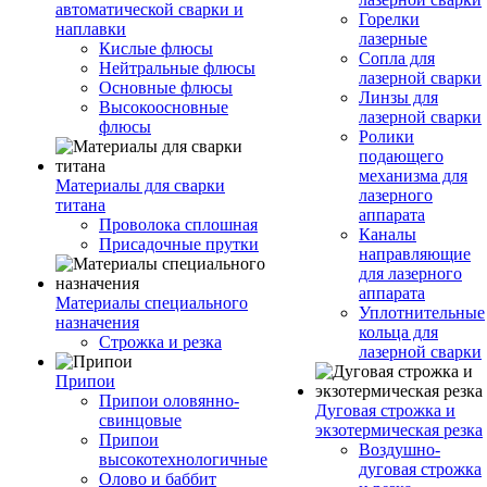
автоматической сварки и
Горелки
наплавки
лазерные
Кислые флюсы
Сопла для
Нейтральные флюсы
лазерной сварки
Основные флюсы
Линзы для
Высокоосновные
лазерной сварки
флюсы
Ролики
подающего
механизма для
Материалы для сварки
лазерного
титана
аппарата
Проволока сплошная
Каналы
Присадочные прутки
направляющие
для лазерного
аппарата
Материалы специального
Уплотнительные
назначения
кольца для
Строжка и резка
лазерной сварки
Припои
Припои оловянно-
Дуговая строжка и
свинцовые
экзотермическая резка
Припои
Воздушно-
высокотехнологичные
дуговая строжка
Олово и баббит