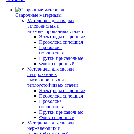
Сварочные материалы
Материалы для сварки
углеродистых и
низколегированных сталей
Электроды сварочные
Проволока сплошная
Проволока
порошковая
Прутки присадочные
Флюс сварочный
Материалы для сварки
легированных
высокопрочных и
теплоустойчивых сталей
Электроды сварочные
Проволока сплошная
Проволока
порошковая
Прутки присадочные
Флюс сварочный
Материалы для сварки
нержавеющих и
жаростойких сталей