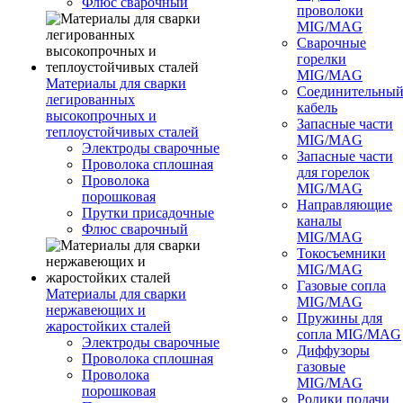
Флюс сварочный
проволоки
MIG/MAG
Сварочные
горелки
MIG/MAG
Материалы для сварки
Соединительны
легированных
кабель
высокопрочных и
Запасные части
теплоустойчивых сталей
MIG/MAG
Электроды сварочные
Запасные части
Проволока сплошная
для горелок
Проволока
MIG/MAG
порошковая
Направляющие
Прутки присадочные
каналы
Флюс сварочный
MIG/MAG
Токосъемники
MIG/MAG
Газовые сопла
Материалы для сварки
MIG/MAG
нержавеющих и
Пружины для
жаростойких сталей
сопла MIG/MAG
Электроды сварочные
Диффузоры
Проволока сплошная
газовые
Проволока
MIG/MAG
порошковая
Ролики подачи