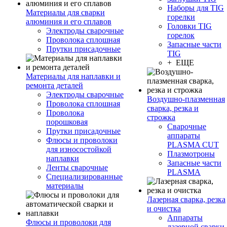
Наборы для TIG
Материалы для сварки
горелки
алюминия и его сплавов
Головки TIG
Электроды сварочные
горелок
Проволока сплошная
Запасные части
Прутки присадочные
TIG
+ ЕЩЕ
Материалы для наплавки и
ремонта деталей
Электроды сварочные
Воздушно-плазменная
Проволока сплошная
сварка, резка и
Проволока
строжка
порошковая
Сварочные
Прутки присадочные
аппараты
Флюсы и проволоки
PLASMA CUT
для износостойкой
Плазмотроны
наплавки
Запасные части
Ленты сварочные
PLASMA
Специализированные
материалы
Лазерная сварка, резка
и очистка
Аппараты
Флюсы и проволоки для
лазерной сварки