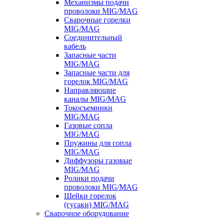
Механизмы подачи
проволоки MIG/MAG
Сварочные горелки
MIG/MAG
Соединительный
кабель
Запасные части
MIG/MAG
Запасные части для
горелок MIG/MAG
Направляющие
каналы MIG/MAG
Токосъемники
MIG/MAG
Газовые сопла
MIG/MAG
Пружины для сопла
MIG/MAG
Диффузоры газовые
MIG/MAG
Ролики подачи
проволоки MIG/MAG
Шейки горелок
(гусаки) MIG/MAG
Сварочное оборудование