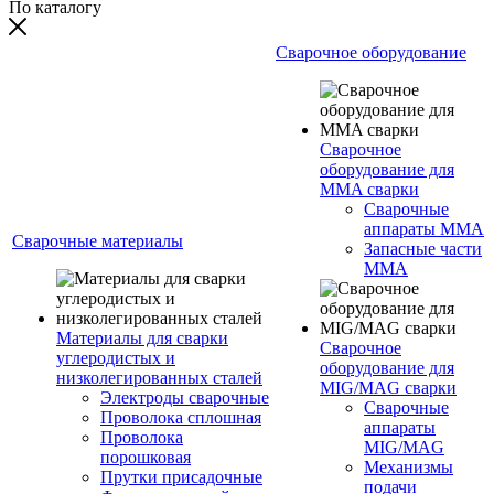
По каталогу
Сварочное оборудование
Сварочное
оборудование для
MMA сварки
Сварочные
аппараты MMA
Сварочные материалы
Запасные части
MMA
Материалы для сварки
Сварочное
углеродистых и
оборудование для
низколегированных сталей
MIG/MAG сварки
Электроды сварочные
Сварочные
Проволока сплошная
аппараты
Проволока
MIG/MAG
порошковая
Механизмы
Прутки присадочные
подачи