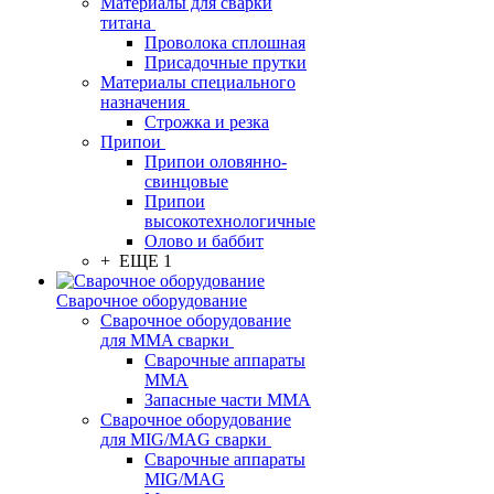
Материалы для сварки
титана
Проволока сплошная
Присадочные прутки
Материалы специального
назначения
Строжка и резка
Припои
Припои оловянно-
свинцовые
Припои
высокотехнологичные
Олово и баббит
+ ЕЩЕ 1
Сварочное оборудование
Сварочное оборудование
для MMA сварки
Сварочные аппараты
MMA
Запасные части MMA
Сварочное оборудование
для MIG/MAG сварки
Сварочные аппараты
MIG/MAG