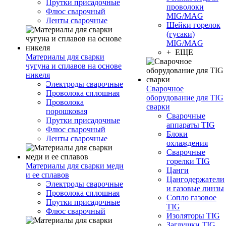
Прутки присадочные
проволоки
Флюс сварочный
MIG/MAG
Ленты сварочные
Шейки горелок
(гусаки)
MIG/MAG
+ ЕЩЕ
Материалы для сварки
чугуна и сплавов на основе
никеля
Электроды сварочные
Сварочное
Проволока сплошная
оборудование для TIG
Проволока
сварки
порошковая
Сварочные
Прутки присадочные
аппараты TIG
Флюс сварочный
Блоки
Ленты сварочные
охлаждения
Сварочные
горелки TIG
Материалы для сварки меди
Цанги
и ее сплавов
Цангодержатели
Электроды сварочные
и газовые линзы
Проволока сплошная
Сопло газовое
Прутки присадочные
TIG
Флюс сварочный
Изоляторы TIG
Заглушки TIG