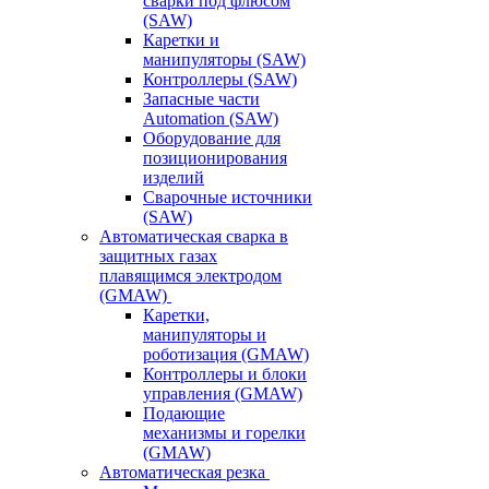
сварки под флюсом
(SAW)
Каретки и
манипуляторы (SAW)
Контроллеры (SAW)
Запасные части
Automation (SAW)
Оборудование для
позиционирования
изделий
Сварочные источники
(SAW)
Автоматическая сварка в
защитных газах
плавящимся электродом
(GMAW)
Каретки,
манипуляторы и
роботизация (GMAW)
Контроллеры и блоки
управления (GMAW)
Подающие
механизмы и горелки
(GMAW)
Автоматическая резка