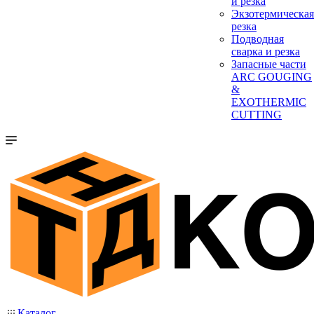
и резка
Экзотермическая
резка
Подводная
сварка и резка
Запасные части
ARC GOUGING
&
EXOTHERMIC
CUTTING
Каталог