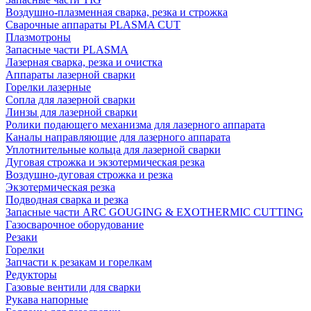
Воздушно-плазменная сварка, резка и строжка
Сварочные аппараты PLASMA CUT
Плазмотроны
Запасные части PLASMA
Лазерная сварка, резка и очистка
Аппараты лазерной сварки
Горелки лазерные
Сопла для лазерной сварки
Линзы для лазерной сварки
Ролики подающего механизма для лазерного аппарата
Каналы направляющие для лазерного аппарата
Уплотнительные кольца для лазерной сварки
Дуговая строжка и экзотермическая резка
Воздушно-дуговая строжка и резка
Экзотермическая резка
Подводная сварка и резка
Запасные части ARC GOUGING & EXOTHERMIC CUTTING
Газосварочное оборудование
Резаки
Горелки
Запчасти к резакам и горелкам
Редукторы
Газовые вентили для сварки
Рукава напорные