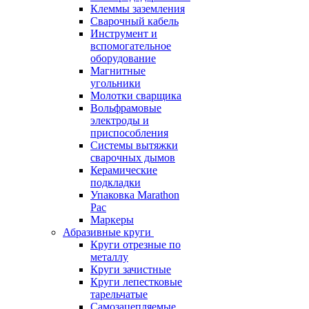
Клеммы заземления
Сварочный кабель
Инструмент и
вспомогательное
оборудование
Магнитные
угольники
Молотки сварщика
Вольфрамовые
электроды и
приспособления
Системы вытяжки
сварочных дымов
Керамические
подкладки
Упаковка Marathon
Pac
Маркеры
Абразивные круги
Круги отрезные по
металлу
Круги зачистные
Круги лепестковые
тарельчатые
Самозацепляемые