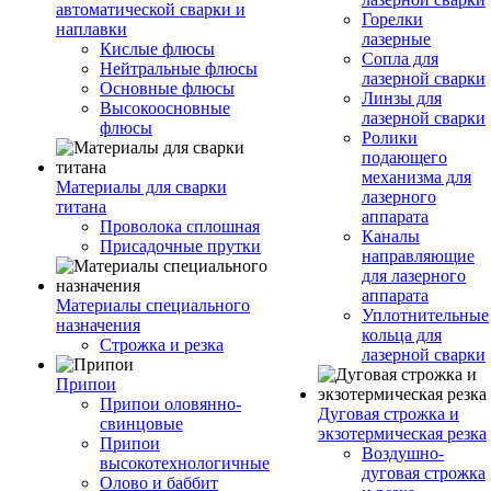
автоматической сварки и
Горелки
наплавки
лазерные
Кислые флюсы
Сопла для
Нейтральные флюсы
лазерной сварки
Основные флюсы
Линзы для
Высокоосновные
лазерной сварки
флюсы
Ролики
подающего
механизма для
Материалы для сварки
лазерного
титана
аппарата
Проволока сплошная
Каналы
Присадочные прутки
направляющие
для лазерного
аппарата
Материалы специального
Уплотнительные
назначения
кольца для
Строжка и резка
лазерной сварки
Припои
Припои оловянно-
Дуговая строжка и
свинцовые
экзотермическая резка
Припои
Воздушно-
высокотехнологичные
дуговая строжка
Олово и баббит