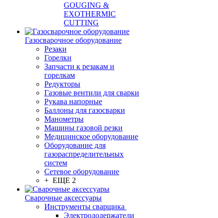
GOUGING &
EXOTHERMIC
CUTTING
Газосварочное оборудование
Резаки
Горелки
Запчасти к резакам и
горелкам
Редукторы
Газовые вентили для сварки
Рукава напорные
Баллоны для газосварки
Манометры
Машины газовой резки
Медицинское оборудование
Оборудование для
газораспределительных
систем
Сетевое оборудование
+ ЕЩЕ 2
Сварочные аксессуары
Инструменты сварщика
Электрододержатели