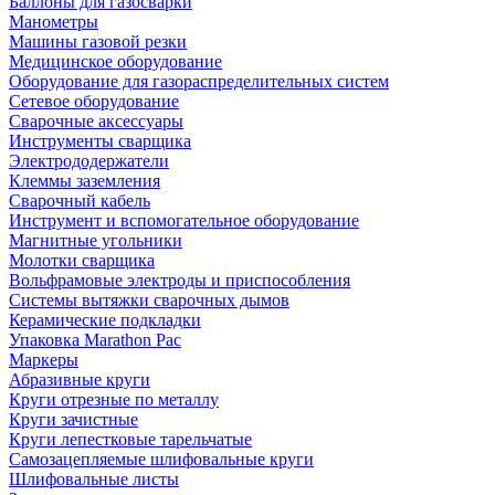
Баллоны для газосварки
Манометры
Машины газовой резки
Медицинское оборудование
Оборудование для газораспределительных систем
Сетевое оборудование
Сварочные аксессуары
Инструменты сварщика
Электрододержатели
Клеммы заземления
Сварочный кабель
Инструмент и вспомогательное оборудование
Магнитные угольники
Молотки сварщика
Вольфрамовые электроды и приспособления
Системы вытяжки сварочных дымов
Керамические подкладки
Упаковка Marathon Pac
Маркеры
Абразивные круги
Круги отрезные по металлу
Круги зачистные
Круги лепестковые тарельчатые
Самозацепляемые шлифовальные круги
Шлифовальные листы