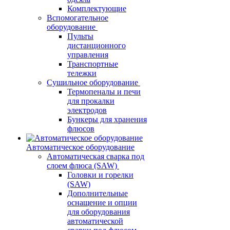
Комплектующие
Вспомогательное
оборудование
Пульты
дистанционного
управления
Транспортные
тележки
Сушильное оборудование
Термопеналы и печи
для прокалки
электродов
Бункеры для хранения
флюсов
Автоматическое оборудование
Автоматическая сварка под
слоем флюса (SAW)
Головки и горелки
(SAW)
Дополнительные
оснащение и опции
для оборудования
автоматической