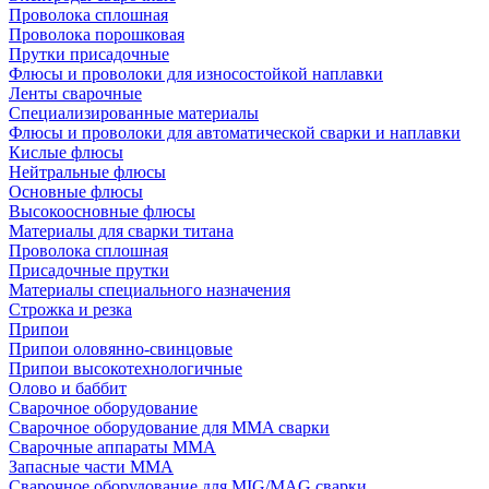
Проволока сплошная
Проволока порошковая
Прутки присадочные
Флюсы и проволоки для износостойкой наплавки
Ленты сварочные
Специализированные материалы
Флюсы и проволоки для автоматической сварки и наплавки
Кислые флюсы
Нейтральные флюсы
Основные флюсы
Высокоосновные флюсы
Материалы для сварки титана
Проволока сплошная
Присадочные прутки
Материалы специального назначения
Строжка и резка
Припои
Припои оловянно-свинцовые
Припои высокотехнологичные
Олово и баббит
Сварочное оборудование
Сварочное оборудование для MMA сварки
Сварочные аппараты MMA
Запасные части MMA
Сварочное оборудование для MIG/MAG сварки