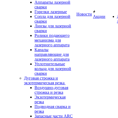
Аппараты лазерной
сварки
Горелки лазерные
Новости
Сопла для лазерной
Акции
сварки
Линзы для лазерной
сварки
Ролики подающего
механизма для
лазерного аппарата
Каналы
направляющие для
лазерного аппарата
Уплотнительные
кольца для лазерной
сварки
Дуговая строжка и
экзотермическая резка
Воздушно-дуговая
строжка и резка
Экзотермическая
резка
Подводная сварка и
резка
Запасные части ARC