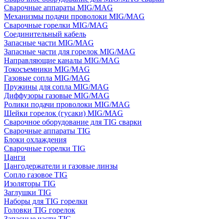
Сварочные аппараты MIG/MAG
Механизмы подачи проволоки MIG/MAG
Сварочные горелки MIG/MAG
Соединительный кабель
Запасные части MIG/MAG
Запасные части для горелок MIG/MAG
Направляющие каналы MIG/MAG
Токосъемники MIG/MAG
Газовые сопла MIG/MAG
Пружины для сопла MIG/MAG
Диффузоры газовые MIG/MAG
Ролики подачи проволоки MIG/MAG
Шейки горелок (гусаки) MIG/MAG
Сварочное оборудование для TIG сварки
Сварочные аппараты TIG
Блоки охлаждения
Сварочные горелки TIG
Цанги
Цангодержатели и газовые линзы
Сопло газовое TIG
Изоляторы TIG
Заглушки TIG
Наборы для TIG горелки
Головки TIG горелок
Запасные части TIG