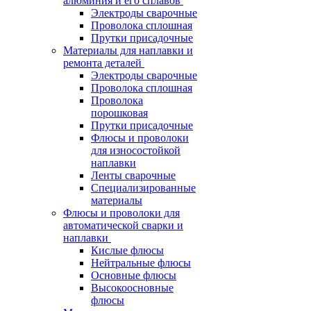
алюминия и его сплавов
Электроды сварочные
Проволока сплошная
Прутки присадочные
Материалы для наплавки и
ремонта деталей
Электроды сварочные
Проволока сплошная
Проволока
порошковая
Прутки присадочные
Флюсы и проволоки
для износостойкой
наплавки
Ленты сварочные
Специализированные
материалы
Флюсы и проволоки для
автоматической сварки и
наплавки
Кислые флюсы
Нейтральные флюсы
Основные флюсы
Высокоосновные
флюсы