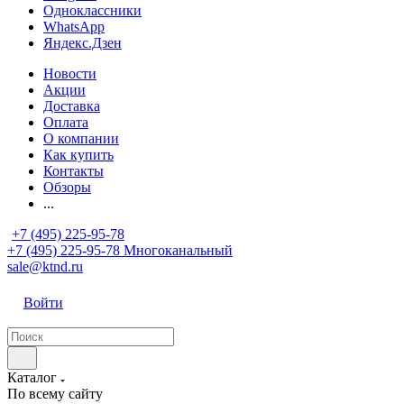
Одноклассники
WhatsApp
Яндекс.Дзен
Новости
Акции
Доставка
Оплата
О компании
Как купить
Контакты
Обзоры
...
+7 (495) 225-95-78
+7 (495) 225-95-78
Многоканальный
sale@ktnd.ru
Войти
Каталог
По всему сайту