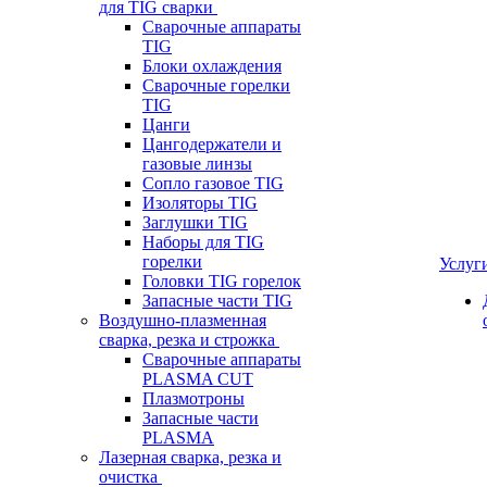
для TIG сварки
Сварочные аппараты
TIG
Блоки охлаждения
Сварочные горелки
TIG
Цанги
Цангодержатели и
газовые линзы
Сопло газовое TIG
Изоляторы TIG
Заглушки TIG
Наборы для TIG
горелки
Услуг
Головки TIG горелок
Запасные части TIG
Воздушно-плазменная
сварка, резка и строжка
Сварочные аппараты
PLASMA CUT
Плазмотроны
Запасные части
PLASMA
Лазерная сварка, резка и
очистка