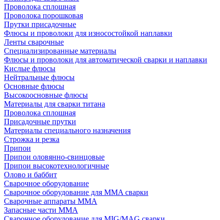
Проволока сплошная
Проволока порошковая
Прутки присадочные
Флюсы и проволоки для износостойкой наплавки
Ленты сварочные
Специализированные материалы
Флюсы и проволоки для автоматической сварки и наплавки
Кислые флюсы
Нейтральные флюсы
Основные флюсы
Высокоосновные флюсы
Материалы для сварки титана
Проволока сплошная
Присадочные прутки
Материалы специального назначения
Строжка и резка
Припои
Припои оловянно-свинцовые
Припои высокотехнологичные
Олово и баббит
Сварочное оборудование
Сварочное оборудование для MMA сварки
Сварочные аппараты MMA
Запасные части MMA
Сварочное оборудование для MIG/MAG сварки