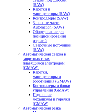
сварки под флюсом
(SAW)
Каретки и
манипуляторы (SAW)
Контроллеры (SAW)
Запасные части
Automation (SAW)
Оборудование для
позиционирования
изделий
Сварочные источники
(SAW)
Автоматическая сварка в
защитных газах
плавящимся электродом
(GMAW)
Каретки,
манипуляторы и
роботизация (GMAW)
Контроллеры и блоки
управления (GMAW)
Подающие
механизмы и горелки
(GMAW)
Автоматическая резка