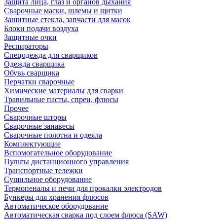
Защита лица, глаз и органов дыхания
Сварочные маски, шлемы и щитки
Защитные стекла, запчасти для масок
Блоки подачи воздуха
Защитные очки
Респираторы
Спецодежда для сварщиков
Одежда сварщика
Обувь сварщика
Перчатки сварочные
Химические материалы для сварки
Травильные пасты, спреи, флюсы
Прочее
Сварочные шторы
Сварочные занавесы
Сварочные полотна и одеяла
Комплектующие
Вспомогательное оборудование
Пульты дистанционного управления
Транспортные тележки
Сушильное оборудование
Термопеналы и печи для прокалки электродов
Бункеры для хранения флюсов
Автоматическое оборудование
Автоматическая сварка под слоем флюса (SAW)