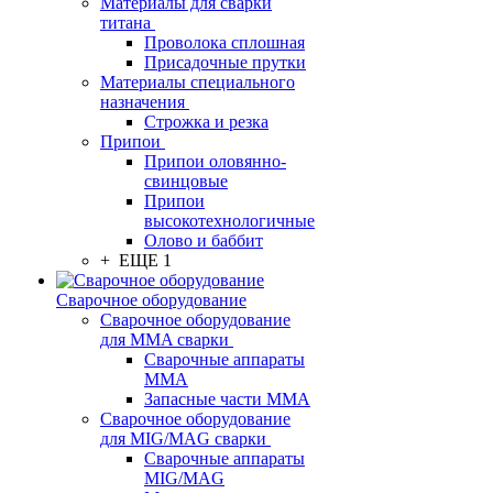
Материалы для сварки
титана
Проволока сплошная
Присадочные прутки
Материалы специального
назначения
Строжка и резка
Припои
Припои оловянно-
свинцовые
Припои
высокотехнологичные
Олово и баббит
+ ЕЩЕ 1
Сварочное оборудование
Сварочное оборудование
для MMA сварки
Сварочные аппараты
MMA
Запасные части MMA
Сварочное оборудование
для MIG/MAG сварки
Сварочные аппараты
MIG/MAG