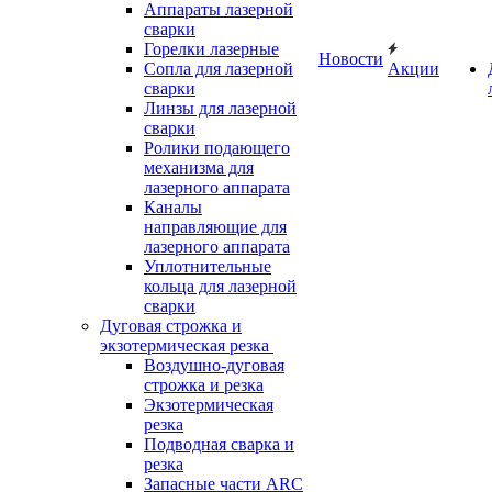
Аппараты лазерной
сварки
Горелки лазерные
Новости
Сопла для лазерной
Акции
сварки
Линзы для лазерной
сварки
Ролики подающего
механизма для
лазерного аппарата
Каналы
направляющие для
лазерного аппарата
Уплотнительные
кольца для лазерной
сварки
Дуговая строжка и
экзотермическая резка
Воздушно-дуговая
строжка и резка
Экзотермическая
резка
Подводная сварка и
резка
Запасные части ARC