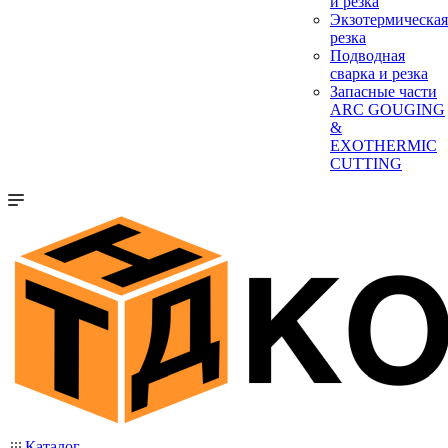
и резка
Экзотермическая
резка
Подводная
сварка и резка
Запасные части
ARC GOUGING
&
EXOTHERMIC
CUTTING
Каталог