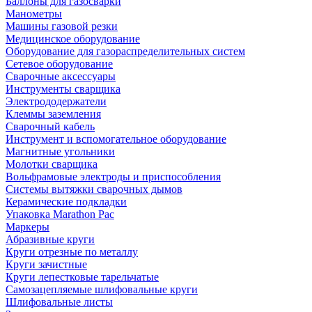
Баллоны для газосварки
Манометры
Машины газовой резки
Медицинское оборудование
Оборудование для газораспределительных систем
Сетевое оборудование
Сварочные аксессуары
Инструменты сварщика
Электрододержатели
Клеммы заземления
Сварочный кабель
Инструмент и вспомогательное оборудование
Магнитные угольники
Молотки сварщика
Вольфрамовые электроды и приспособления
Системы вытяжки сварочных дымов
Керамические подкладки
Упаковка Marathon Pac
Маркеры
Абразивные круги
Круги отрезные по металлу
Круги зачистные
Круги лепестковые тарельчатые
Самозацепляемые шлифовальные круги
Шлифовальные листы