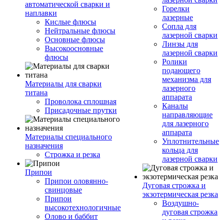
автоматической сварки и
Горелки
наплавки
лазерные
Кислые флюсы
Сопла для
Нейтральные флюсы
лазерной сварки
Основные флюсы
Линзы для
Высокоосновные
лазерной сварки
флюсы
Ролики
подающего
механизма для
Материалы для сварки
лазерного
титана
аппарата
Проволока сплошная
Каналы
Присадочные прутки
направляющие
для лазерного
аппарата
Материалы специального
Уплотнительные
назначения
кольца для
Строжка и резка
лазерной сварки
Припои
Припои оловянно-
Дуговая строжка и
свинцовые
экзотермическая резка
Припои
Воздушно-
высокотехнологичные
дуговая строжка
Олово и баббит