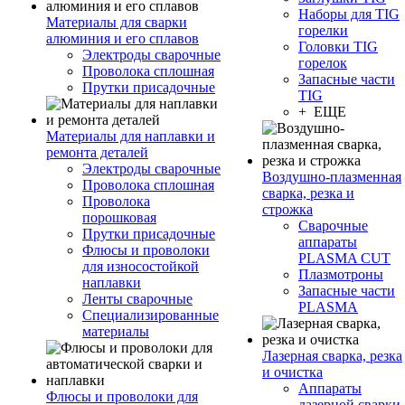
Наборы для TIG
Материалы для сварки
горелки
алюминия и его сплавов
Головки TIG
Электроды сварочные
горелок
Проволока сплошная
Запасные части
Прутки присадочные
TIG
+ ЕЩЕ
Материалы для наплавки и
ремонта деталей
Электроды сварочные
Воздушно-плазменная
Проволока сплошная
сварка, резка и
Проволока
строжка
порошковая
Сварочные
Прутки присадочные
аппараты
Флюсы и проволоки
PLASMA CUT
для износостойкой
Плазмотроны
наплавки
Запасные части
Ленты сварочные
PLASMA
Специализированные
материалы
Лазерная сварка, резка
и очистка
Аппараты
Флюсы и проволоки для
лазерной сварки