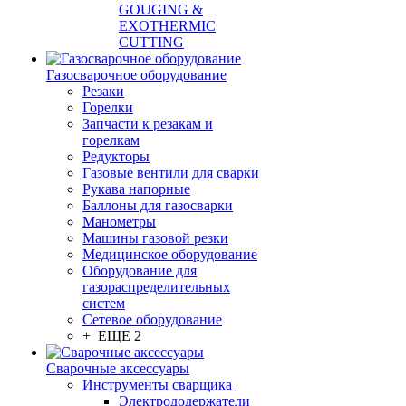
GOUGING &
EXOTHERMIC
CUTTING
Газосварочное оборудование
Резаки
Горелки
Запчасти к резакам и
горелкам
Редукторы
Газовые вентили для сварки
Рукава напорные
Баллоны для газосварки
Манометры
Машины газовой резки
Медицинское оборудование
Оборудование для
газораспределительных
систем
Сетевое оборудование
+ ЕЩЕ 2
Сварочные аксессуары
Инструменты сварщика
Электрододержатели