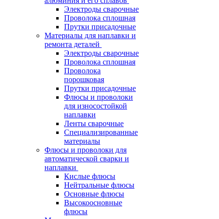
алюминия и его сплавов
Электроды сварочные
Проволока сплошная
Прутки присадочные
Материалы для наплавки и
ремонта деталей
Электроды сварочные
Проволока сплошная
Проволока
порошковая
Прутки присадочные
Флюсы и проволоки
для износостойкой
наплавки
Ленты сварочные
Специализированные
материалы
Флюсы и проволоки для
автоматической сварки и
наплавки
Кислые флюсы
Нейтральные флюсы
Основные флюсы
Высокоосновные
флюсы