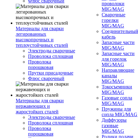
Флюс сварочный
проволоки
MIG/MAG
Сварочные
горелки
MIG/MAG
Материалы для сварки
Соединительны
легированных
кабель
высокопрочных и
Запасные части
теплоустойчивых сталей
MIG/MAG
Электроды сварочные
Запасные части
Проволока сплошная
для горелок
Проволока
MIG/MAG
порошковая
Направляющие
Прутки присадочные
каналы
Флюс сварочный
MIG/MAG
Токосъемники
MIG/MAG
Газовые сопла
Материалы для сварки
MIG/MAG
нержавеющих и
Пружины для
жаростойких сталей
сопла MIG/MAG
Электроды сварочные
Диффузоры
Проволока сплошная
газовые
Проволока
MIG/MAG
порошковая
Ролики подачи