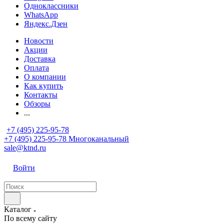
Одноклассники
WhatsApp
Яндекс.Дзен
Новости
Акции
Доставка
Оплата
О компании
Как купить
Контакты
Обзоры
...
+7 (495) 225-95-78
+7 (495) 225-95-78
Многоканальный
sale@ktnd.ru
Войти
Каталог
По всему сайту