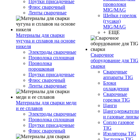
Прутки присадочные
проволоки
Флюс сварочный
MIG/MAG
Ленты сварочные
Шейки горелок
(гусаки)
MIG/MAG
+ ЕЩЕ
Материалы для сварки
чугуна и сплавов на основе
никеля
Электроды сварочные
Сварочное
Проволока сплошная
оборудование для TIG
Проволока
сварки
порошковая
Сварочные
Прутки присадочные
аппараты TIG
Флюс сварочный
Блоки
Ленты сварочные
охлаждения
Сварочные
горелки TIG
Материалы для сварки меди
Цанги
и ее сплавов
Цангодержатели
Электроды сварочные
и газовые линзы
Проволока сплошная
Сопло газовое
Прутки присадочные
TIG
Флюс сварочный
Изоляторы TIG
Заглушки TIG