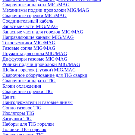
Сварочные аппараты MIG/MAG
Механизмы подачи проволоки MIG/MAG
Сварочные горелки MIG/MAG
Соединительный кабель
Запасные части MIG/MAG
Запасные части для горелок MIG/MAG
Направляющие каналы MIG/MAG
Токосъемники MIG/MAG
Газовые сопла MIG/MAG
Пружины для сопла MIG/MAG
Диффузоры газовые MIG/MAG
Ролики подачи проволоки MIG/MAG
Шейки горелок (гусаки) MIG/MAG
Сварочное оборудование для TIG сварки
Сварочные аппараты TIG
Блоки охлаждения
Сварочные горелки TIG
Цанги
Цангодержатели и газовые линзы
Сопло газовое TIG
Изоляторы TIG
Заглушки TIG
Наборы для TIG горелки
Головки TIG горелок
Запасные части TIG