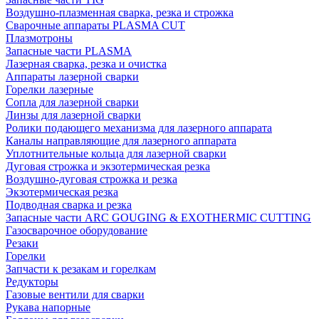
Воздушно-плазменная сварка, резка и строжка
Сварочные аппараты PLASMA CUT
Плазмотроны
Запасные части PLASMA
Лазерная сварка, резка и очистка
Аппараты лазерной сварки
Горелки лазерные
Сопла для лазерной сварки
Линзы для лазерной сварки
Ролики подающего механизма для лазерного аппарата
Каналы направляющие для лазерного аппарата
Уплотнительные кольца для лазерной сварки
Дуговая строжка и экзотермическая резка
Воздушно-дуговая строжка и резка
Экзотермическая резка
Подводная сварка и резка
Запасные части ARC GOUGING & EXOTHERMIC CUTTING
Газосварочное оборудование
Резаки
Горелки
Запчасти к резакам и горелкам
Редукторы
Газовые вентили для сварки
Рукава напорные