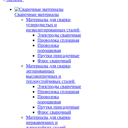
Сварочные материалы
Материалы для сварки
углеродистых и
низколегированных сталей
Электроды сварочные
Проволока сплошная
Проволока
порошковая
Прутки присадочные
Флюс сварочный
Материалы для сварки
легированных
высокопрочных и
теплоустойчивых сталей
Электроды сварочные
Проволока сплошная
Проволока
порошковая
Прутки присадочные
Флюс сварочный
Материалы для сварки
нержавеющих и
жаростойких сталей