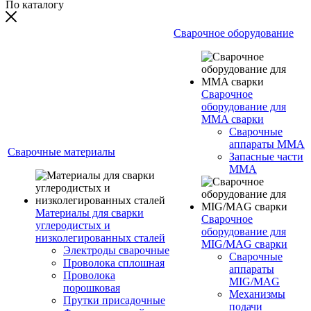
По каталогу
Сварочное оборудование
Сварочное
оборудование для
MMA сварки
Сварочные
аппараты MMA
Сварочные материалы
Запасные части
MMA
Материалы для сварки
Сварочное
углеродистых и
оборудование для
низколегированных сталей
MIG/MAG сварки
Электроды сварочные
Сварочные
Проволока сплошная
аппараты
Проволока
MIG/MAG
порошковая
Механизмы
Прутки присадочные
подачи