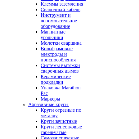
Клеммы заземления
Сварочный кабель
Инструмент и
вспомогательное
оборудование
Магнитные
угольники
Молотки сварщика
Вольфрамовые
электроды и
приспособления
Системы вытяжки
сварочных дымов
Керамические
подкладки
Упаковка Marathon
Pac
Маркеры
Абразивные круги
Круги отрезные по
металлу
Круги зачистные
Круги лепестковые
тарельчатые
Самозацепляемые