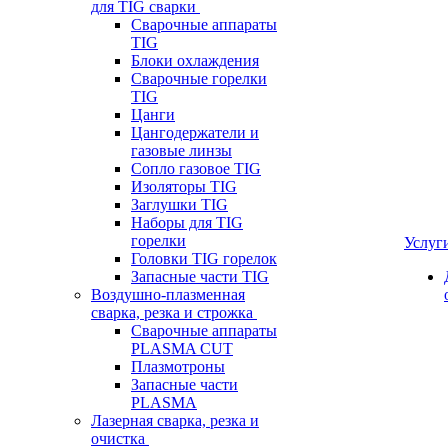
для TIG сварки
Сварочные аппараты
TIG
Блоки охлаждения
Сварочные горелки
TIG
Цанги
Цангодержатели и
газовые линзы
Сопло газовое TIG
Изоляторы TIG
Заглушки TIG
Наборы для TIG
горелки
Услуг
Головки TIG горелок
Запасные части TIG
Воздушно-плазменная
сварка, резка и строжка
Сварочные аппараты
PLASMA CUT
Плазмотроны
Запасные части
PLASMA
Лазерная сварка, резка и
очистка