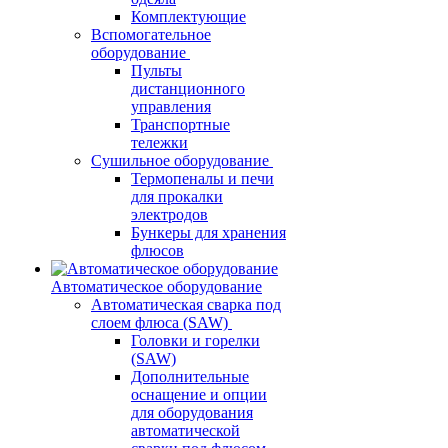
Комплектующие
Вспомогательное
оборудование
Пульты
дистанционного
управления
Транспортные
тележки
Сушильное оборудование
Термопеналы и печи
для прокалки
электродов
Бункеры для хранения
флюсов
Автоматическое оборудование
Автоматическая сварка под
слоем флюса (SAW)
Головки и горелки
(SAW)
Дополнительные
оснащение и опции
для оборудования
автоматической