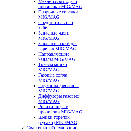
Механизмы подачи
проволоки MIG/MAG
Сварочные горелки
MIG/MAG
Соединительный
кабель
Запасные части
MIG/MAG
Запасные части для
горелок MIG/MAG
Направляющие
каналы MIG/MAG
Токосъемники
MIG/MAG
Газовые сопла
MIG/MAG
Пружины для сопла
MIG/MAG
Диффузоры газовые
MIG/MAG
Ролики подачи
проволоки MIG/MAG
Шейки горелок
(гусаки) MIG/MAG
Сварочное оборудование