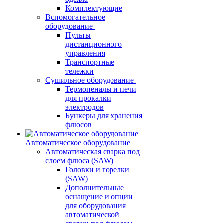
Комплектующие
Вспомогательное
оборудование
Пульты
дистанционного
управления
Транспортные
тележки
Сушильное оборудование
Термопеналы и печи
для прокалки
электродов
Бункеры для хранения
флюсов
Автоматическое оборудование
Автоматическая сварка под
слоем флюса (SAW)
Головки и горелки
(SAW)
Дополнительные
оснащение и опции
для оборудования
автоматической