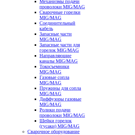
Механизмы подачи
проволоки MIG/MAG
Сварочные горелки
MIG/MAG
Соединительный
кабель
Запасные части
MIG/MAG
Запасные части для
горелок MIG/MAG
Направляющие
каналы MIG/MAG
Токосъемники
MIG/MAG
Газовые сопла
MIG/MAG
Пружины для сопла
MIG/MAG
Диффузоры газовые
MIG/MAG
Ролики подачи
проволоки MIG/MAG
Шейки горелок
(гусаки) MIG/MAG
Сварочное оборудование