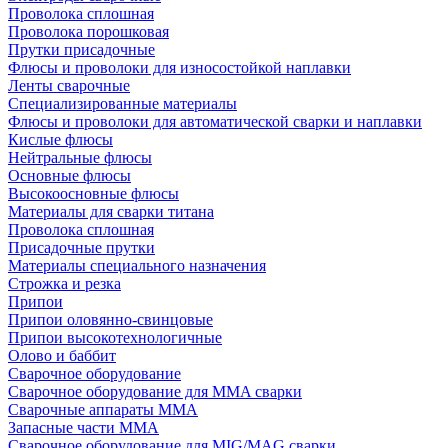
Проволока сплошная
Проволока порошковая
Прутки присадочные
Флюсы и проволоки для износостойкой наплавки
Ленты сварочные
Специализированные материалы
Флюсы и проволоки для автоматической сварки и наплавки
Кислые флюсы
Нейтральные флюсы
Основные флюсы
Высокоосновные флюсы
Материалы для сварки титана
Проволока сплошная
Присадочные прутки
Материалы специального назначения
Строжка и резка
Припои
Припои оловянно-свинцовые
Припои высокотехнологичные
Олово и баббит
Сварочное оборудование
Сварочное оборудование для MMA сварки
Сварочные аппараты MMA
Запасные части MMA
Сварочное оборудование для MIG/MAG сварки