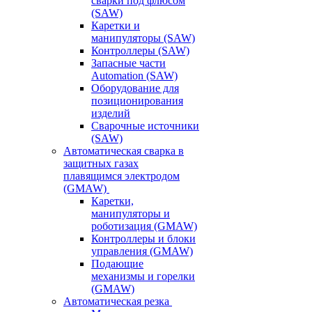
сварки под флюсом
(SAW)
Каретки и
манипуляторы (SAW)
Контроллеры (SAW)
Запасные части
Automation (SAW)
Оборудование для
позиционирования
изделий
Сварочные источники
(SAW)
Автоматическая сварка в
защитных газах
плавящимся электродом
(GMAW)
Каретки,
манипуляторы и
роботизация (GMAW)
Контроллеры и блоки
управления (GMAW)
Подающие
механизмы и горелки
(GMAW)
Автоматическая резка