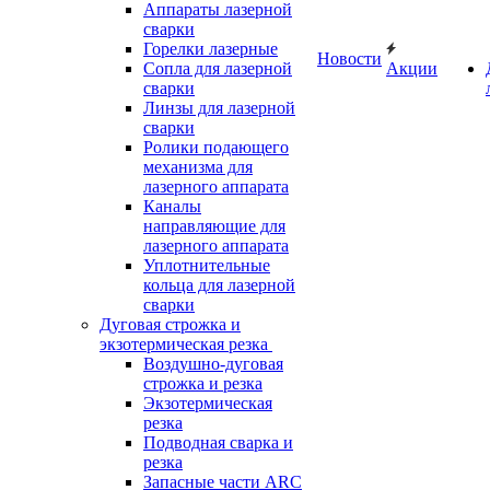
Аппараты лазерной
сварки
Горелки лазерные
Новости
Сопла для лазерной
Акции
сварки
Линзы для лазерной
сварки
Ролики подающего
механизма для
лазерного аппарата
Каналы
направляющие для
лазерного аппарата
Уплотнительные
кольца для лазерной
сварки
Дуговая строжка и
экзотермическая резка
Воздушно-дуговая
строжка и резка
Экзотермическая
резка
Подводная сварка и
резка
Запасные части ARC