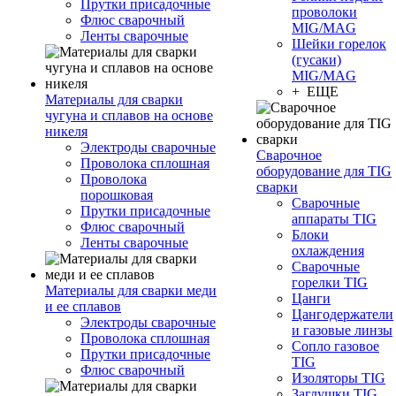
Прутки присадочные
проволоки
Флюс сварочный
MIG/MAG
Ленты сварочные
Шейки горелок
(гусаки)
MIG/MAG
+ ЕЩЕ
Материалы для сварки
чугуна и сплавов на основе
никеля
Электроды сварочные
Сварочное
Проволока сплошная
оборудование для TIG
Проволока
сварки
порошковая
Сварочные
Прутки присадочные
аппараты TIG
Флюс сварочный
Блоки
Ленты сварочные
охлаждения
Сварочные
горелки TIG
Материалы для сварки меди
Цанги
и ее сплавов
Цангодержатели
Электроды сварочные
и газовые линзы
Проволока сплошная
Сопло газовое
Прутки присадочные
TIG
Флюс сварочный
Изоляторы TIG
Заглушки TIG