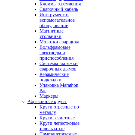
Клеммы заземления
Сварочный кабель
Инструмент и
вспомогательное
оборудование
Магнитные
угольники
Молотки сварщика
Вольфрамовые
электроды и
приспособления
Системы вытяжки
сварочных дымов
Керамические
подкладки
Упаковка Marathon
Pac
Маркеры
Абразивные круги
Круги отрезные по
металлу
Круги зачистные
Круги лепестковые
тарельчатые
Самозацепляемые