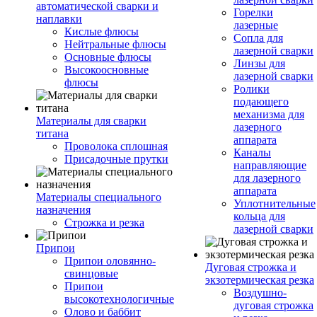
автоматической сварки и
Горелки
наплавки
лазерные
Кислые флюсы
Сопла для
Нейтральные флюсы
лазерной сварки
Основные флюсы
Линзы для
Высокоосновные
лазерной сварки
флюсы
Ролики
подающего
механизма для
Материалы для сварки
лазерного
титана
аппарата
Проволока сплошная
Каналы
Присадочные прутки
направляющие
для лазерного
аппарата
Материалы специального
Уплотнительные
назначения
кольца для
Строжка и резка
лазерной сварки
Припои
Припои оловянно-
Дуговая строжка и
свинцовые
экзотермическая резка
Припои
Воздушно-
высокотехнологичные
дуговая строжка
Олово и баббит