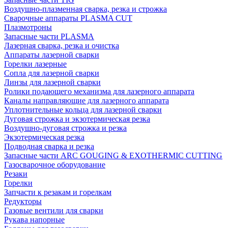
Воздушно-плазменная сварка, резка и строжка
Сварочные аппараты PLASMA CUT
Плазмотроны
Запасные части PLASMA
Лазерная сварка, резка и очистка
Аппараты лазерной сварки
Горелки лазерные
Сопла для лазерной сварки
Линзы для лазерной сварки
Ролики подающего механизма для лазерного аппарата
Каналы направляющие для лазерного аппарата
Уплотнительные кольца для лазерной сварки
Дуговая строжка и экзотермическая резка
Воздушно-дуговая строжка и резка
Экзотермическая резка
Подводная сварка и резка
Запасные части ARC GOUGING & EXOTHERMIC CUTTING
Газосварочное оборудование
Резаки
Горелки
Запчасти к резакам и горелкам
Редукторы
Газовые вентили для сварки
Рукава напорные