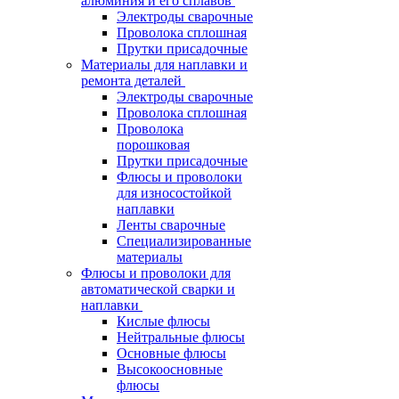
алюминия и его сплавов
Электроды сварочные
Проволока сплошная
Прутки присадочные
Материалы для наплавки и
ремонта деталей
Электроды сварочные
Проволока сплошная
Проволока
порошковая
Прутки присадочные
Флюсы и проволоки
для износостойкой
наплавки
Ленты сварочные
Специализированные
материалы
Флюсы и проволоки для
автоматической сварки и
наплавки
Кислые флюсы
Нейтральные флюсы
Основные флюсы
Высокоосновные
флюсы