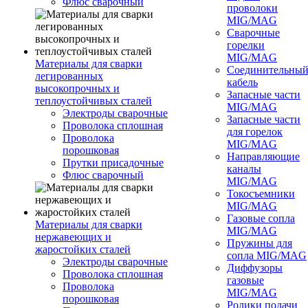
Флюс сварочный
проволоки
MIG/MAG
Сварочные
горелки
MIG/MAG
Материалы для сварки
Соединительны
легированных
кабель
высокопрочных и
Запасные части
теплоустойчивых сталей
MIG/MAG
Электроды сварочные
Запасные части
Проволока сплошная
для горелок
Проволока
MIG/MAG
порошковая
Направляющие
Прутки присадочные
каналы
Флюс сварочный
MIG/MAG
Токосъемники
MIG/MAG
Газовые сопла
Материалы для сварки
MIG/MAG
нержавеющих и
Пружины для
жаростойких сталей
сопла MIG/MAG
Электроды сварочные
Диффузоры
Проволока сплошная
газовые
Проволока
MIG/MAG
порошковая
Ролики подачи