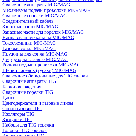
Сварочные аппараты MIG/MAG
Механизмы подачи проволоки MIG/MAG
Сварочные горелки MIG/MAG
Соединительный кабель
Запасные части MIG/MAG
Запасные части для горелок MIG/MAG
Направляющие каналы MIG/MAG
Токосъемники MIG/MAG
Газовые сопла MIG/MAG
Пружины для сопла MIG/MAG
Диффузоры газовые MIG/MAG
Ролики подачи проволоки MIG/MAG
Шейки горелок (гусаки) MIG/MAG
Сварочное оборудование для TIG сварки
Сварочные аппараты TIG
Блоки охлаждения
Сварочные горелки TIG
Цанги
Цангодержатели и газовые линзы
Сопло газовое TIG
Изоляторы TIG
Заглушки TIG
Наборы для TIG горелки
Головки TIG горелок
Запасные части TIG