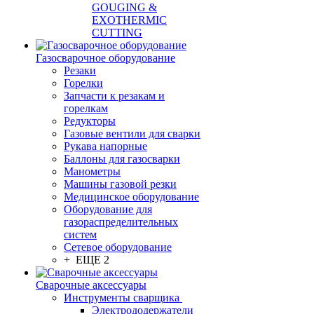
GOUGING &
EXOTHERMIC
CUTTING
Газосварочное оборудование
Резаки
Горелки
Запчасти к резакам и
горелкам
Редукторы
Газовые вентили для сварки
Рукава напорные
Баллоны для газосварки
Манометры
Машины газовой резки
Медицинское оборудование
Оборудование для
газораспределительных
систем
Сетевое оборудование
+ ЕЩЕ 2
Сварочные аксессуары
Инструменты сварщика
Электрододержатели