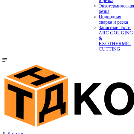
и резка
Экзотермическая
резка
Подводная
сварка и резка
Запасные части
ARC GOUGING
&
EXOTHERMIC
CUTTING
Каталог