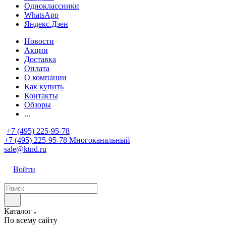
Одноклассники
WhatsApp
Яндекс.Дзен
Новости
Акции
Доставка
Оплата
О компании
Как купить
Контакты
Обзоры
...
+7 (495) 225-95-78
+7 (495) 225-95-78
Многоканальный
sale@ktnd.ru
Войти
Каталог
По всему сайту