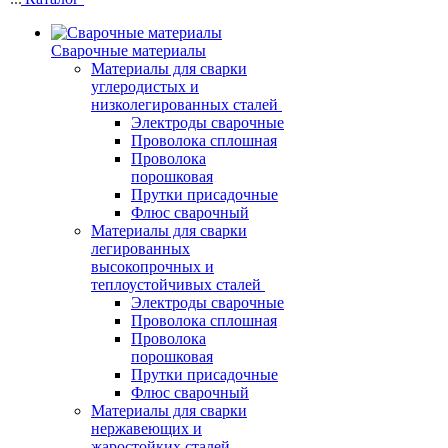
Сварочные материалы
Материалы для сварки
углеродистых и
низколегированных сталей
Электроды сварочные
Проволока сплошная
Проволока
порошковая
Прутки присадочные
Флюс сварочный
Материалы для сварки
легированных
высокопрочных и
теплоустойчивых сталей
Электроды сварочные
Проволока сплошная
Проволока
порошковая
Прутки присадочные
Флюс сварочный
Материалы для сварки
нержавеющих и
жаростойких сталей