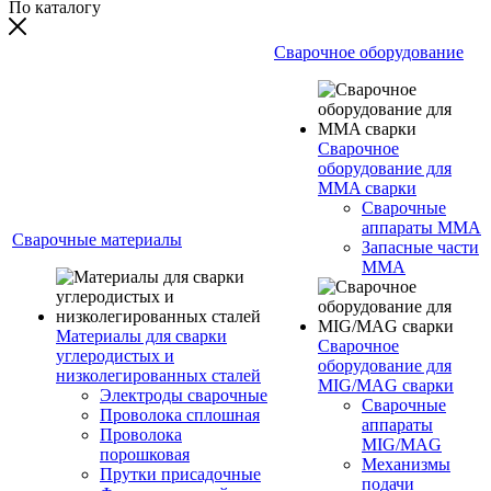
По каталогу
Сварочное оборудование
Сварочное
оборудование для
MMA сварки
Сварочные
аппараты MMA
Сварочные материалы
Запасные части
MMA
Материалы для сварки
Сварочное
углеродистых и
оборудование для
низколегированных сталей
MIG/MAG сварки
Электроды сварочные
Сварочные
Проволока сплошная
аппараты
Проволока
MIG/MAG
порошковая
Механизмы
Прутки присадочные
подачи