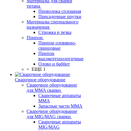
Материалы для сварки
титана
Проволока сплошная
Присадочные прутки
Материалы специального
назначения
Строжка и резка
Припои
Припои оловянно-
свинцовые
Припои
высокотехнологичные
Олово и баббит
+ ЕЩЕ 1
Сварочное оборудование
Сварочное оборудование
для MMA сварки
Сварочные аппараты
MMA
Запасные части MMA
Сварочное оборудование
для MIG/MAG сварки
Сварочные аппараты
MIG/MAG