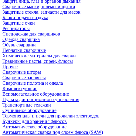
Защита лица, глаз и органов дыхания
Сварочные маски, шлемы и щитки
Защитные стекла, запчасти для масок
Блоки подачи воздуха
Защитные очки
Респираторы
Спецодежда для сварщиков
Одежда сварщика
Обувь сварщика
Перчатки сварочные
Химические материалы для сварки
Травильные пасты, спреи, флюсы
Прочее
Сварочные шторы
Сварочные занавесы
Сварочные полотна и одеяла
Комплектующие
Вспомогательное оборудование
Пульты дистанционного управления
Транспортные тележки
Сушильное оборудование
Термопеналы и печи для прокалки электродов
Бункеры для хранения флюсов
Автоматическое оборудование
Автоматическая сварка под слоем флюса (SAW)