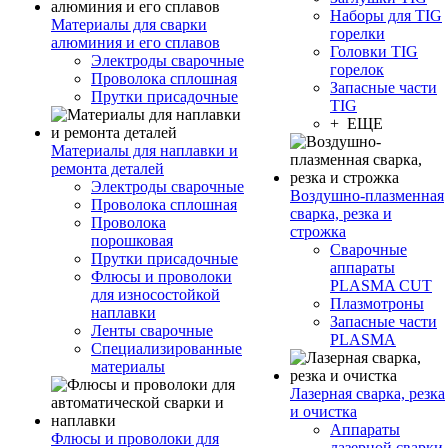
Наборы для TIG
Материалы для сварки
горелки
алюминия и его сплавов
Головки TIG
Электроды сварочные
горелок
Проволока сплошная
Запасные части
Прутки присадочные
TIG
+ ЕЩЕ
Материалы для наплавки и
ремонта деталей
Электроды сварочные
Воздушно-плазменная
Проволока сплошная
сварка, резка и
Проволока
строжка
порошковая
Сварочные
Прутки присадочные
аппараты
Флюсы и проволоки
PLASMA CUT
для износостойкой
Плазмотроны
наплавки
Запасные части
Ленты сварочные
PLASMA
Специализированные
материалы
Лазерная сварка, резка
и очистка
Аппараты
Флюсы и проволоки для
лазерной сварки