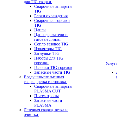
для TIG сварки
Сварочные аппараты
TIG
Блоки охлаждения
Сварочные горелки
TIG
Цанги
Цангодержатели и
газовые линзы
Сопло газовое TIG
Изоляторы TIG
Заглушки TIG
Наборы для TIG
горелки
Услуг
Головки TIG горелок
Запасные части TIG
Воздушно-плазменная
сварка, резка и строжка
Сварочные аппараты
PLASMA CUT
Плазмотроны
Запасные части
PLASMA
Лазерная сварка, резка и
очистка