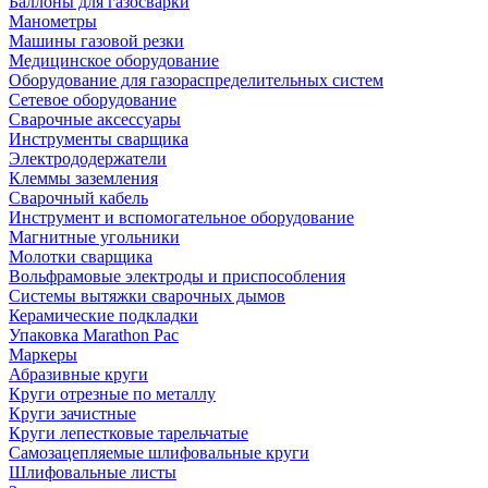
Баллоны для газосварки
Манометры
Машины газовой резки
Медицинское оборудование
Оборудование для газораспределительных систем
Сетевое оборудование
Сварочные аксессуары
Инструменты сварщика
Электрододержатели
Клеммы заземления
Сварочный кабель
Инструмент и вспомогательное оборудование
Магнитные угольники
Молотки сварщика
Вольфрамовые электроды и приспособления
Системы вытяжки сварочных дымов
Керамические подкладки
Упаковка Marathon Pac
Маркеры
Абразивные круги
Круги отрезные по металлу
Круги зачистные
Круги лепестковые тарельчатые
Самозацепляемые шлифовальные круги
Шлифовальные листы