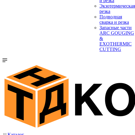
и резка
Экзотермическая
резка
Подводная
сварка и резка
Запасные части
ARC GOUGING
&
EXOTHERMIC
CUTTING
Каталог