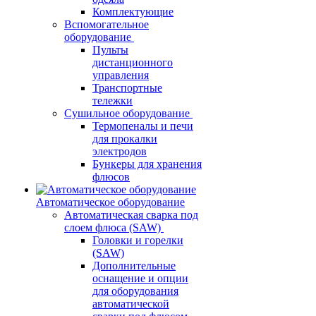
Комплектующие
Вспомогательное
оборудование
Пульты
дистанционного
управления
Транспортные
тележки
Сушильное оборудование
Термопеналы и печи
для прокалки
электродов
Бункеры для хранения
флюсов
Автоматическое оборудование
Автоматическая сварка под
слоем флюса (SAW)
Головки и горелки
(SAW)
Дополнительные
оснащение и опции
для оборудования
автоматической