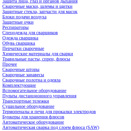
Защита лица, глаз и органов дыхания
Сварочные маски, шлемы и щитки
Защитные стекла, запчасти для масок
Блоки подачи воздуха
Защитные очки
Респираторы
Спецодежда для сварщиков
Одежда сварщика
Обувь сварщика
Перчатки сварочные
Химические материалы для сварки
Травильные пасты, спреи, флюсы
Прочее
Сварочные шторы
Сварочные занавесы
Сварочные полотна и одеяла
Комплектующие
Вспомогательное оборудование
Пульты дистанционного управления
Транспортные тележки
Сушильное оборудование
Термопеналы и печи для прокалки электродов
Бункеры для хранения флюсов
Автоматическое оборудование
Автоматическая сварка под слоем флюса (SAW)