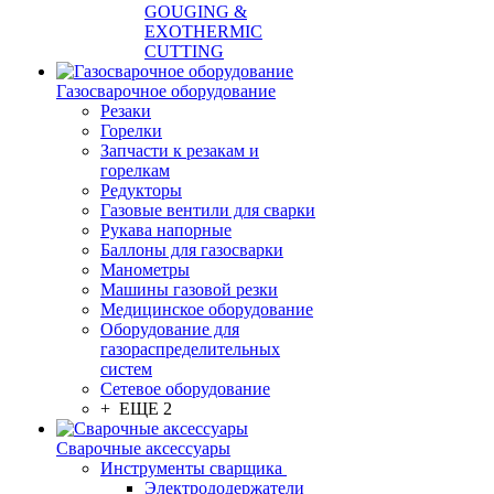
GOUGING &
EXOTHERMIC
CUTTING
Газосварочное оборудование
Резаки
Горелки
Запчасти к резакам и
горелкам
Редукторы
Газовые вентили для сварки
Рукава напорные
Баллоны для газосварки
Манометры
Машины газовой резки
Медицинское оборудование
Оборудование для
газораспределительных
систем
Сетевое оборудование
+ ЕЩЕ 2
Сварочные аксессуары
Инструменты сварщика
Электрододержатели