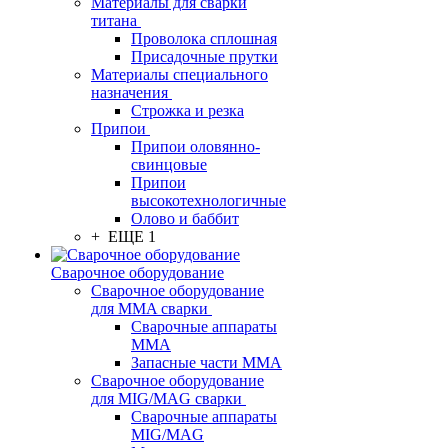
Материалы для сварки
титана
Проволока сплошная
Присадочные прутки
Материалы специального
назначения
Строжка и резка
Припои
Припои оловянно-
свинцовые
Припои
высокотехнологичные
Олово и баббит
+ ЕЩЕ 1
Сварочное оборудование
Сварочное оборудование
для MMA сварки
Сварочные аппараты
MMA
Запасные части MMA
Сварочное оборудование
для MIG/MAG сварки
Сварочные аппараты
MIG/MAG