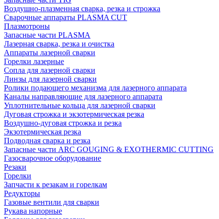
Воздушно-плазменная сварка, резка и строжка
Сварочные аппараты PLASMA CUT
Плазмотроны
Запасные части PLASMA
Лазерная сварка, резка и очистка
Аппараты лазерной сварки
Горелки лазерные
Сопла для лазерной сварки
Линзы для лазерной сварки
Ролики подающего механизма для лазерного аппарата
Каналы направляющие для лазерного аппарата
Уплотнительные кольца для лазерной сварки
Дуговая строжка и экзотермическая резка
Воздушно-дуговая строжка и резка
Экзотермическая резка
Подводная сварка и резка
Запасные части ARC GOUGING & EXOTHERMIC CUTTING
Газосварочное оборудование
Резаки
Горелки
Запчасти к резакам и горелкам
Редукторы
Газовые вентили для сварки
Рукава напорные