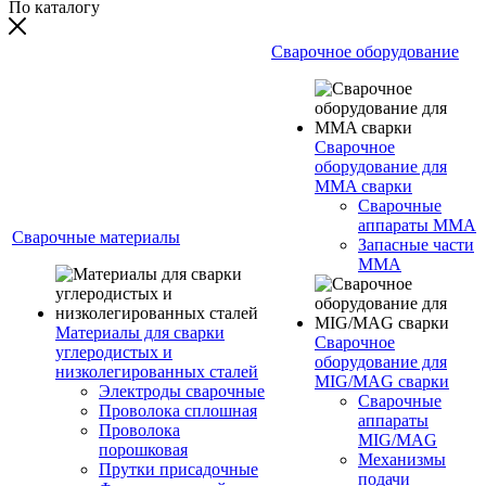
По каталогу
Сварочное оборудование
Сварочное
оборудование для
MMA сварки
Сварочные
аппараты MMA
Сварочные материалы
Запасные части
MMA
Материалы для сварки
Сварочное
углеродистых и
оборудование для
низколегированных сталей
MIG/MAG сварки
Электроды сварочные
Сварочные
Проволока сплошная
аппараты
Проволока
MIG/MAG
порошковая
Механизмы
Прутки присадочные
подачи