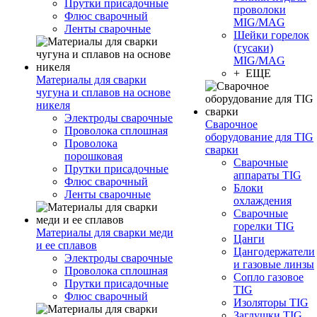
Прутки присадочные
проволоки
Флюс сварочный
MIG/MAG
Ленты сварочные
Шейки горелок
(гусаки)
MIG/MAG
+ ЕЩЕ
Материалы для сварки
чугуна и сплавов на основе
никеля
Электроды сварочные
Сварочное
Проволока сплошная
оборудование для TIG
Проволока
сварки
порошковая
Сварочные
Прутки присадочные
аппараты TIG
Флюс сварочный
Блоки
Ленты сварочные
охлаждения
Сварочные
горелки TIG
Материалы для сварки меди
Цанги
и ее сплавов
Цангодержатели
Электроды сварочные
и газовые линзы
Проволока сплошная
Сопло газовое
Прутки присадочные
TIG
Флюс сварочный
Изоляторы TIG
Заглушки TIG