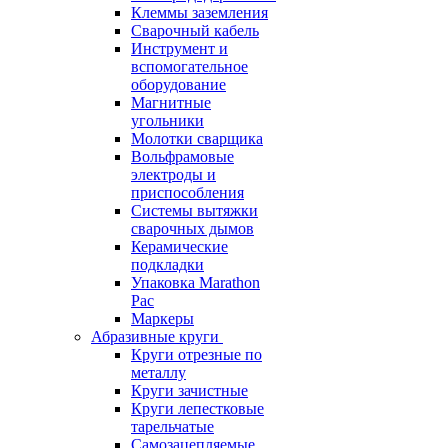
Клеммы заземления
Сварочный кабель
Инструмент и
вспомогательное
оборудование
Магнитные
угольники
Молотки сварщика
Вольфрамовые
электроды и
приспособления
Системы вытяжки
сварочных дымов
Керамические
подкладки
Упаковка Marathon
Pac
Маркеры
Абразивные круги
Круги отрезные по
металлу
Круги зачистные
Круги лепестковые
тарельчатые
Самозацепляемые