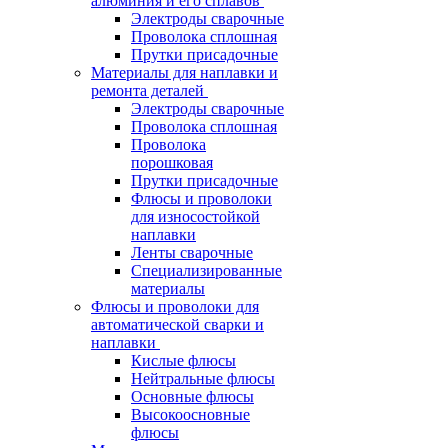
алюминия и его сплавов
Электроды сварочные
Проволока сплошная
Прутки присадочные
Материалы для наплавки и
ремонта деталей
Электроды сварочные
Проволока сплошная
Проволока
порошковая
Прутки присадочные
Флюсы и проволоки
для износостойкой
наплавки
Ленты сварочные
Специализированные
материалы
Флюсы и проволоки для
автоматической сварки и
наплавки
Кислые флюсы
Нейтральные флюсы
Основные флюсы
Высокоосновные
флюсы