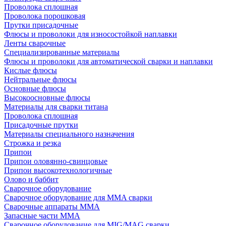
Проволока сплошная
Проволока порошковая
Прутки присадочные
Флюсы и проволоки для износостойкой наплавки
Ленты сварочные
Специализированные материалы
Флюсы и проволоки для автоматической сварки и наплавки
Кислые флюсы
Нейтральные флюсы
Основные флюсы
Высокоосновные флюсы
Материалы для сварки титана
Проволока сплошная
Присадочные прутки
Материалы специального назначения
Строжка и резка
Припои
Припои оловянно-свинцовые
Припои высокотехнологичные
Олово и баббит
Сварочное оборудование
Сварочное оборудование для MMA сварки
Сварочные аппараты MMA
Запасные части MMA
Сварочное оборудование для MIG/MAG сварки