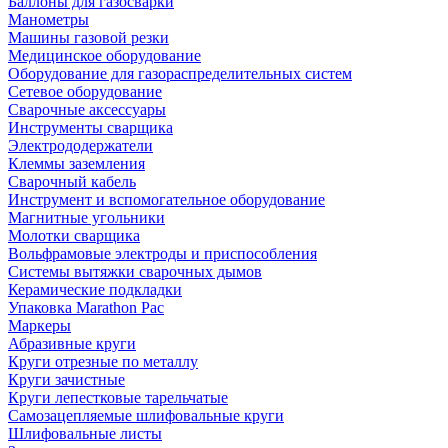
Баллоны для газосварки
Манометры
Машины газовой резки
Медицинское оборудование
Оборудование для газораспределительных систем
Сетевое оборудование
Сварочные аксессуары
Инструменты сварщика
Электрододержатели
Клеммы заземления
Сварочный кабель
Инструмент и вспомогательное оборудование
Магнитные угольники
Молотки сварщика
Вольфрамовые электроды и приспособления
Системы вытяжки сварочных дымов
Керамические подкладки
Упаковка Marathon Pac
Маркеры
Абразивные круги
Круги отрезные по металлу
Круги зачистные
Круги лепестковые тарельчатые
Самозацепляемые шлифовальные круги
Шлифовальные листы