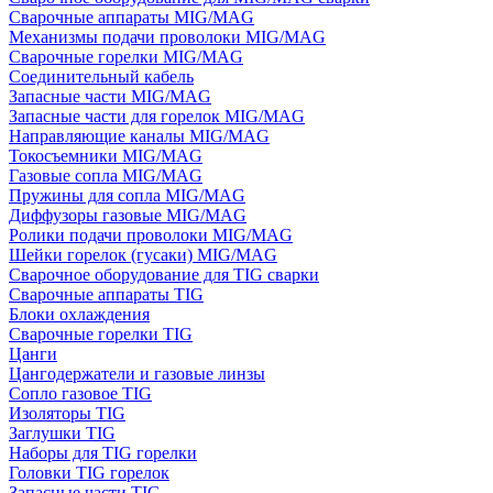
Сварочные аппараты MIG/MAG
Механизмы подачи проволоки MIG/MAG
Сварочные горелки MIG/MAG
Соединительный кабель
Запасные части MIG/MAG
Запасные части для горелок MIG/MAG
Направляющие каналы MIG/MAG
Токосъемники MIG/MAG
Газовые сопла MIG/MAG
Пружины для сопла MIG/MAG
Диффузоры газовые MIG/MAG
Ролики подачи проволоки MIG/MAG
Шейки горелок (гусаки) MIG/MAG
Сварочное оборудование для TIG сварки
Сварочные аппараты TIG
Блоки охлаждения
Сварочные горелки TIG
Цанги
Цангодержатели и газовые линзы
Сопло газовое TIG
Изоляторы TIG
Заглушки TIG
Наборы для TIG горелки
Головки TIG горелок
Запасные части TIG