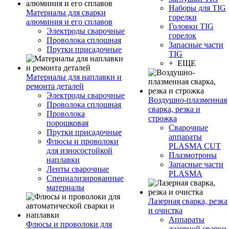
Наборы для TIG
Материалы для сварки
горелки
алюминия и его сплавов
Головки TIG
Электроды сварочные
горелок
Проволока сплошная
Запасные части
Прутки присадочные
TIG
+ ЕЩЕ
Материалы для наплавки и
ремонта деталей
Электроды сварочные
Воздушно-плазменная
Проволока сплошная
сварка, резка и
Проволока
строжка
порошковая
Сварочные
Прутки присадочные
аппараты
Флюсы и проволоки
PLASMA CUT
для износостойкой
Плазмотроны
наплавки
Запасные части
Ленты сварочные
PLASMA
Специализированные
материалы
Лазерная сварка, резка
и очистка
Аппараты
Флюсы и проволоки для
лазерной сварки