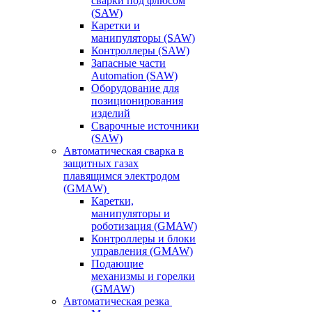
сварки под флюсом
(SAW)
Каретки и
манипуляторы (SAW)
Контроллеры (SAW)
Запасные части
Automation (SAW)
Оборудование для
позиционирования
изделий
Сварочные источники
(SAW)
Автоматическая сварка в
защитных газах
плавящимся электродом
(GMAW)
Каретки,
манипуляторы и
роботизация (GMAW)
Контроллеры и блоки
управления (GMAW)
Подающие
механизмы и горелки
(GMAW)
Автоматическая резка