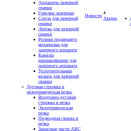
Аппараты лазерной
сварки
Горелки лазерные
Новости
Сопла для лазерной
Акции
сварки
Линзы для лазерной
сварки
Ролики подающего
механизма для
лазерного аппарата
Каналы
направляющие для
лазерного аппарата
Уплотнительные
кольца для лазерной
сварки
Дуговая строжка и
экзотермическая резка
Воздушно-дуговая
строжка и резка
Экзотермическая
резка
Подводная сварка и
резка
Запасные части ARC