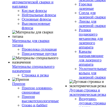
автоматической сварки и
Горелки
наплавки
лазерные
Кислые флюсы
Сопла для
Нейтральные флюсы
лазерной сварки
Основные флюсы
Линзы для
Высокоосновные
лазерной сварки
флюсы
Ролики
подающего
механизма для
Материалы для сварки
лазерного
титана
аппарата
Проволока сплошная
Каналы
Присадочные прутки
направляющие
для лазерного
аппарата
Материалы специального
Уплотнительные
назначения
кольца для
Строжка и резка
лазерной сварки
Припои
Припои оловянно-
Дуговая строжка и
свинцовые
экзотермическая резка
Припои
Воздушно-
высокотехнологичные
дуговая строжка
Олово и баббит