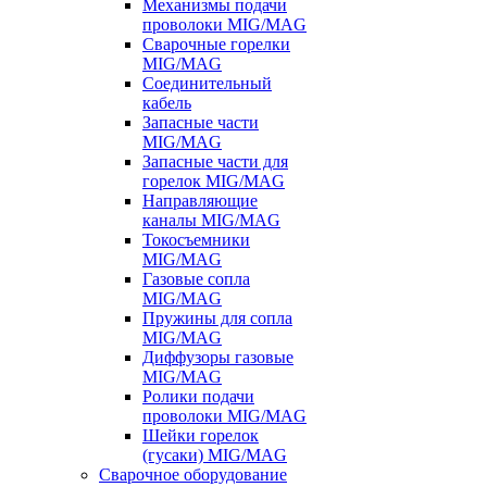
Механизмы подачи
проволоки MIG/MAG
Сварочные горелки
MIG/MAG
Соединительный
кабель
Запасные части
MIG/MAG
Запасные части для
горелок MIG/MAG
Направляющие
каналы MIG/MAG
Токосъемники
MIG/MAG
Газовые сопла
MIG/MAG
Пружины для сопла
MIG/MAG
Диффузоры газовые
MIG/MAG
Ролики подачи
проволоки MIG/MAG
Шейки горелок
(гусаки) MIG/MAG
Сварочное оборудование