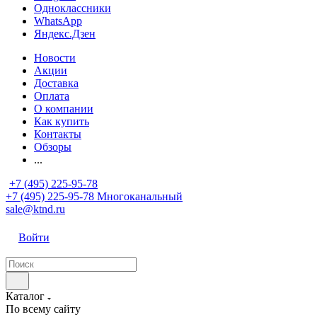
Одноклассники
WhatsApp
Яндекс.Дзен
Новости
Акции
Доставка
Оплата
О компании
Как купить
Контакты
Обзоры
...
+7 (495) 225-95-78
+7 (495) 225-95-78
Многоканальный
sale@ktnd.ru
Войти
Каталог
По всему сайту