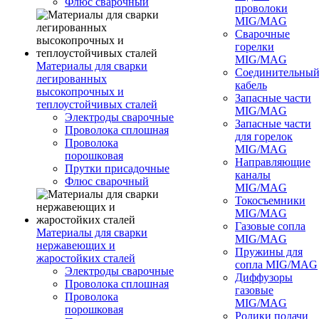
Флюс сварочный
проволоки
MIG/MAG
Сварочные
горелки
MIG/MAG
Материалы для сварки
Соединительны
легированных
кабель
высокопрочных и
Запасные части
теплоустойчивых сталей
MIG/MAG
Электроды сварочные
Запасные части
Проволока сплошная
для горелок
Проволока
MIG/MAG
порошковая
Направляющие
Прутки присадочные
каналы
Флюс сварочный
MIG/MAG
Токосъемники
MIG/MAG
Газовые сопла
Материалы для сварки
MIG/MAG
нержавеющих и
Пружины для
жаростойких сталей
сопла MIG/MAG
Электроды сварочные
Диффузоры
Проволока сплошная
газовые
Проволока
MIG/MAG
порошковая
Ролики подачи