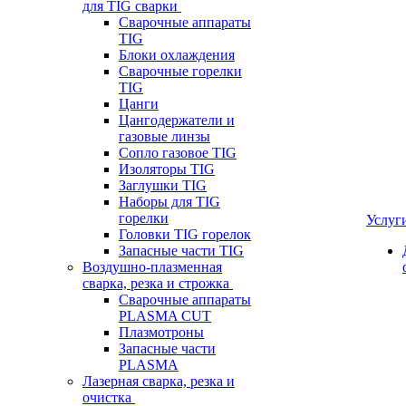
для TIG сварки
Сварочные аппараты
TIG
Блоки охлаждения
Сварочные горелки
TIG
Цанги
Цангодержатели и
газовые линзы
Сопло газовое TIG
Изоляторы TIG
Заглушки TIG
Наборы для TIG
горелки
Услуг
Головки TIG горелок
Запасные части TIG
Воздушно-плазменная
сварка, резка и строжка
Сварочные аппараты
PLASMA CUT
Плазмотроны
Запасные части
PLASMA
Лазерная сварка, резка и
очистка