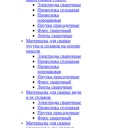
Электроды сварочные
Проволока сплошная
Проволока
порошковая
Прутки присадочные
Флюс сварочный
Ленты сварочные
Материалы для сварки
чугуна и сплавов на основе
никеля
Электроды сварочные
Проволока сплошная
Проволока
порошковая
Прутки присадочные
Флюс сварочный
Ленты сварочные
Материалы для сварки меди
и ее сплавов
Электроды сварочные
Проволока сплошная
Прутки присадочные
Флюс сварочный
Материалы для сварки