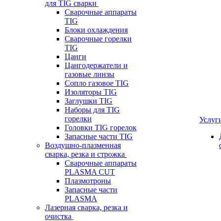
для TIG сварки
Сварочные аппараты
TIG
Блоки охлаждения
Сварочные горелки
TIG
Цанги
Цангодержатели и
газовые линзы
Сопло газовое TIG
Изоляторы TIG
Заглушки TIG
Наборы для TIG
горелки
Услуг
Головки TIG горелок
Запасные части TIG
Воздушно-плазменная
сварка, резка и строжка
Сварочные аппараты
PLASMA CUT
Плазмотроны
Запасные части
PLASMA
Лазерная сварка, резка и
очистка