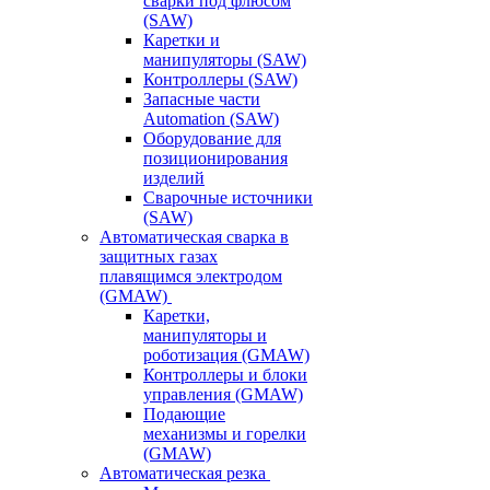
сварки под флюсом
(SAW)
Каретки и
манипуляторы (SAW)
Контроллеры (SAW)
Запасные части
Automation (SAW)
Оборудование для
позиционирования
изделий
Сварочные источники
(SAW)
Автоматическая сварка в
защитных газах
плавящимся электродом
(GMAW)
Каретки,
манипуляторы и
роботизация (GMAW)
Контроллеры и блоки
управления (GMAW)
Подающие
механизмы и горелки
(GMAW)
Автоматическая резка