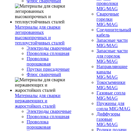
Флюс сварочный
проволоки
MIG/MAG
Сварочные
горелки
MIG/MAG
Материалы для сварки
Соединительны
легированных
кабель
высокопрочных и
Запасные части
теплоустойчивых сталей
MIG/MAG
Электроды сварочные
Запасные части
Проволока сплошная
для горелок
Проволока
MIG/MAG
порошковая
Направляющие
Прутки присадочные
каналы
Флюс сварочный
MIG/MAG
Токосъемники
MIG/MAG
Газовые сопла
Материалы для сварки
MIG/MAG
нержавеющих и
Пружины для
жаростойких сталей
сопла MIG/MAG
Электроды сварочные
Диффузоры
Проволока сплошная
газовые
Проволока
MIG/MAG
порошковая
Ролики подачи