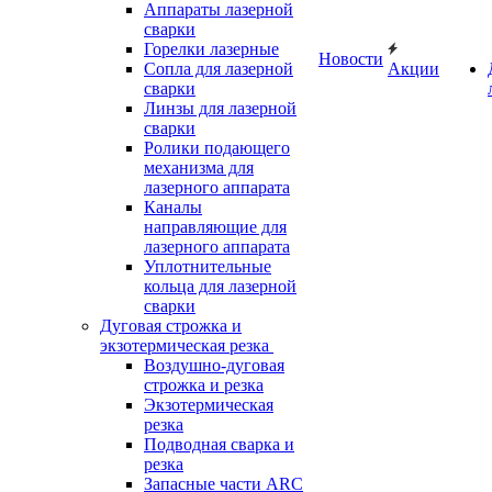
Аппараты лазерной
сварки
Горелки лазерные
Новости
Сопла для лазерной
Акции
сварки
Линзы для лазерной
сварки
Ролики подающего
механизма для
лазерного аппарата
Каналы
направляющие для
лазерного аппарата
Уплотнительные
кольца для лазерной
сварки
Дуговая строжка и
экзотермическая резка
Воздушно-дуговая
строжка и резка
Экзотермическая
резка
Подводная сварка и
резка
Запасные части ARC