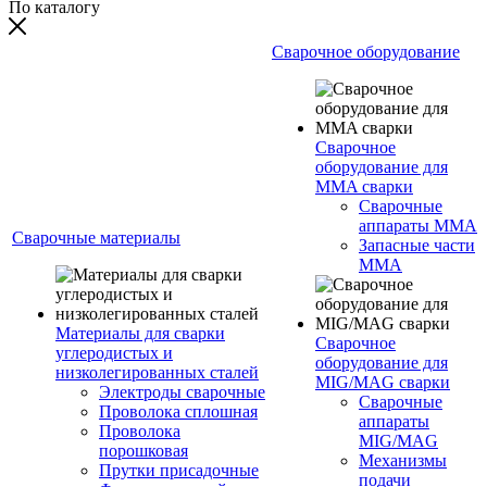
По каталогу
Сварочное оборудование
Сварочное
оборудование для
MMA сварки
Сварочные
аппараты MMA
Сварочные материалы
Запасные части
MMA
Материалы для сварки
Сварочное
углеродистых и
оборудование для
низколегированных сталей
MIG/MAG сварки
Электроды сварочные
Сварочные
Проволока сплошная
аппараты
Проволока
MIG/MAG
порошковая
Механизмы
Прутки присадочные
подачи