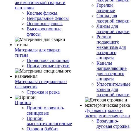
автоматической сварки и
Горелки
наплавки
лазерные
Кислые флюсы
Сопла для
Нейтральные флюсы
лазерной сварки
Основные флюсы
Линзы для
Высокоосновные
лазерной сварки
флюсы
Ролики
подающего
механизма для
Материалы для сварки
лазерного
титана
аппарата
Проволока сплошная
Каналы
Присадочные прутки
направляющие
для лазерного
аппарата
Материалы специального
Уплотнительные
назначения
кольца для
Строжка и резка
лазерной сварки
Припои
Припои оловянно-
Дуговая строжка и
свинцовые
экзотермическая резка
Припои
Воздушно-
высокотехнологичные
дуговая строжка
Олово и баббит