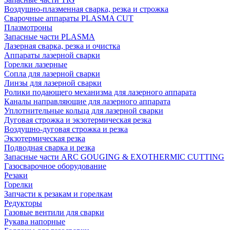
Воздушно-плазменная сварка, резка и строжка
Сварочные аппараты PLASMA CUT
Плазмотроны
Запасные части PLASMA
Лазерная сварка, резка и очистка
Аппараты лазерной сварки
Горелки лазерные
Сопла для лазерной сварки
Линзы для лазерной сварки
Ролики подающего механизма для лазерного аппарата
Каналы направляющие для лазерного аппарата
Уплотнительные кольца для лазерной сварки
Дуговая строжка и экзотермическая резка
Воздушно-дуговая строжка и резка
Экзотермическая резка
Подводная сварка и резка
Запасные части ARC GOUGING & EXOTHERMIC CUTTING
Газосварочное оборудование
Резаки
Горелки
Запчасти к резакам и горелкам
Редукторы
Газовые вентили для сварки
Рукава напорные