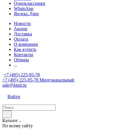
Одноклассники
WhatsApp
Яндекс.Дзен
Новости
Акции
Доставка
Оплата
О компании
Как купить
Контакты
Обзоры
...
+7 (495) 225-95-78
+7 (495) 225-95-78
Многоканальный
sale@ktnd.ru
Войти
Каталог
По всему сайту