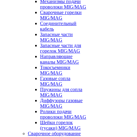
Механизмы подачи
проволоки MIG/MAG
Сварочные горелки
MIG/MAG
Соединительный
кабель
Запасные части
MIG/MAG
Запасные части для
горелок MIG/MAG
Направляющие
каналы MIG/MAG
Токосъемники
MIG/MAG
Газовые сопла
MIG/MAG
Пружины для сопла
MIG/MAG
Диффузоры газовые
MIG/MAG
Ролики подачи
проволоки MIG/MAG
Шейки горелок
(гусаки) MIG/MAG
Сварочное оборудование