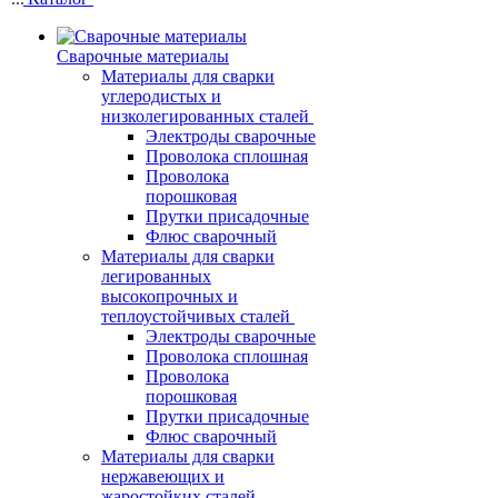
Сварочные материалы
Материалы для сварки
углеродистых и
низколегированных сталей
Электроды сварочные
Проволока сплошная
Проволока
порошковая
Прутки присадочные
Флюс сварочный
Материалы для сварки
легированных
высокопрочных и
теплоустойчивых сталей
Электроды сварочные
Проволока сплошная
Проволока
порошковая
Прутки присадочные
Флюс сварочный
Материалы для сварки
нержавеющих и
жаростойких сталей