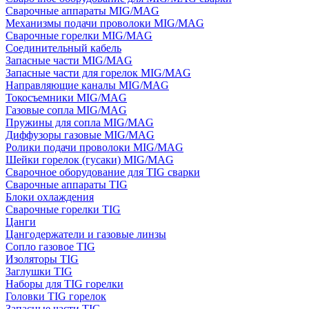
Сварочные аппараты MIG/MAG
Механизмы подачи проволоки MIG/MAG
Сварочные горелки MIG/MAG
Соединительный кабель
Запасные части MIG/MAG
Запасные части для горелок MIG/MAG
Направляющие каналы MIG/MAG
Токосъемники MIG/MAG
Газовые сопла MIG/MAG
Пружины для сопла MIG/MAG
Диффузоры газовые MIG/MAG
Ролики подачи проволоки MIG/MAG
Шейки горелок (гусаки) MIG/MAG
Сварочное оборудование для TIG сварки
Сварочные аппараты TIG
Блоки охлаждения
Сварочные горелки TIG
Цанги
Цангодержатели и газовые линзы
Сопло газовое TIG
Изоляторы TIG
Заглушки TIG
Наборы для TIG горелки
Головки TIG горелок
Запасные части TIG