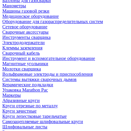
Баллоны для газосварки
Манометры
Машины газовой резки
Медицинское оборудование
Оборудование для газораспределительных систем
Сетевое оборудование
Сварочные аксессуары
Инструменты сварщика
Электрододержатели
Клеммы заземления
Сварочный кабель
Инструмент и вспомогательное оборудование
Магнитные угольники
Молотки сварщика
Вольфрамовые электроды и приспособления
Системы вытяжки сварочных дымов
Керамические подкладки
Упаковка Marathon Pac
Маркеры
Абразивные круги
Круги отрезные по металлу
Круги зачистные
Круги лепестковые тарельчатые
Самозацепляемые шлифовальные круги
Шлифовальные листы