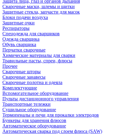
Защита лица, глаз и органов дыхания
Сварочные маски, шлемы и щитки
Защитные стекла, запчасти для масок
Блоки подачи воздуха
Защитные очки
Респираторы
Спецодежда для сварщиков
Одежда сварщика
Обувь сварщика
Перчатки сварочные
Химические материалы для сварки
Травильные пасты, спреи, флюсы
Прочее
Сварочные шторы
Сварочные занавесы
Сварочные полотна и одеяла
Комплектующие
Вспомогательное оборудование
Пульты дистанционного управления
Транспортные тележки
Сушильное оборудование
Термопеналы и печи для прокалки электродов
Бункеры для хранения флюсов
Автоматическое оборудование
Автоматическая сварка под слоем флюса (SAW)