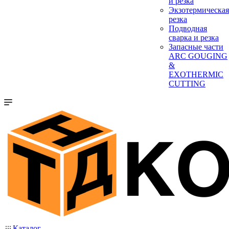
и резка
Экзотермическая
резка
Подводная
сварка и резка
Запасные части
ARC GOUGING
&
EXOTHERMIC
CUTTING
Каталог