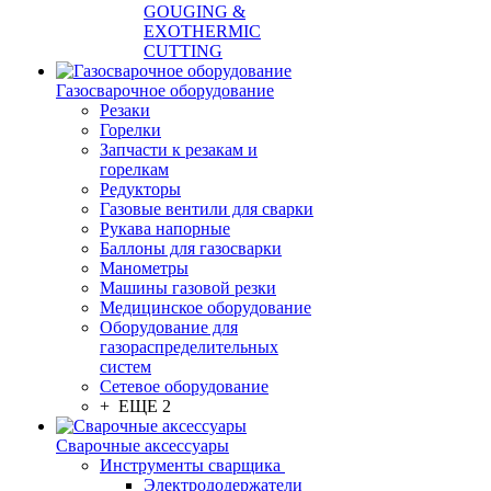
GOUGING &
EXOTHERMIC
CUTTING
Газосварочное оборудование
Резаки
Горелки
Запчасти к резакам и
горелкам
Редукторы
Газовые вентили для сварки
Рукава напорные
Баллоны для газосварки
Манометры
Машины газовой резки
Медицинское оборудование
Оборудование для
газораспределительных
систем
Сетевое оборудование
+ ЕЩЕ 2
Сварочные аксессуары
Инструменты сварщика
Электрододержатели