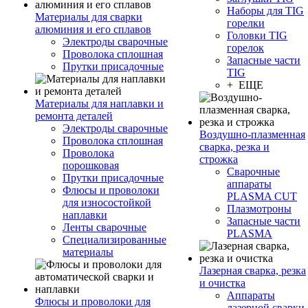
Наборы для TIG
Материалы для сварки
горелки
алюминия и его сплавов
Головки TIG
Электроды сварочные
горелок
Проволока сплошная
Запасные части
Прутки присадочные
TIG
+ ЕЩЕ
Материалы для наплавки и
ремонта деталей
Электроды сварочные
Воздушно-плазменная
Проволока сплошная
сварка, резка и
Проволока
строжка
порошковая
Сварочные
Прутки присадочные
аппараты
Флюсы и проволоки
PLASMA CUT
для износостойкой
Плазмотроны
наплавки
Запасные части
Ленты сварочные
PLASMA
Специализированные
материалы
Лазерная сварка, резка
и очистка
Аппараты
Флюсы и проволоки для
лазерной сварки