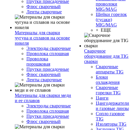
Прутки присадочные
проволоки
Флюс сварочный
MIG/MAG
Ленты сварочные
Шейки горелок
(гусаки)
MIG/MAG
+ ЕЩЕ
Материалы для сварки
чугуна и сплавов на основе
никеля
Электроды сварочные
Сварочное
Проволока сплошная
оборудование для TIG
Проволока
сварки
порошковая
Сварочные
Прутки присадочные
аппараты TIG
Флюс сварочный
Блоки
Ленты сварочные
охлаждения
Сварочные
горелки TIG
Материалы для сварки меди
Цанги
и ее сплавов
Цангодержатели
Электроды сварочные
и газовые линзы
Проволока сплошная
Сопло газовое
Прутки присадочные
TIG
Флюс сварочный
Изоляторы TIG
Заглушки TIG