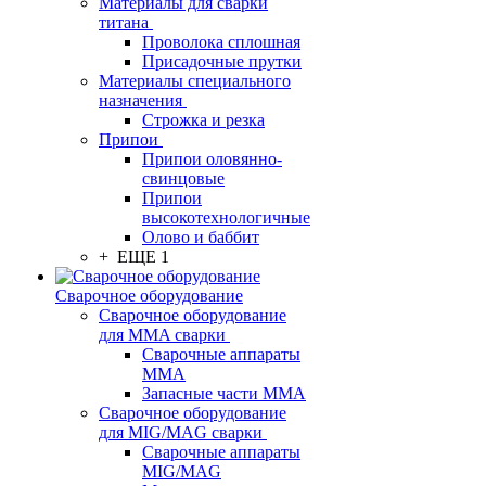
Материалы для сварки
титана
Проволока сплошная
Присадочные прутки
Материалы специального
назначения
Строжка и резка
Припои
Припои оловянно-
свинцовые
Припои
высокотехнологичные
Олово и баббит
+ ЕЩЕ 1
Сварочное оборудование
Сварочное оборудование
для MMA сварки
Сварочные аппараты
MMA
Запасные части MMA
Сварочное оборудование
для MIG/MAG сварки
Сварочные аппараты
MIG/MAG