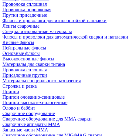
Проволока сплошная
Проволока порошковая
Прутки присадочные
Флюсы и проволоки для износостойкой наплавки
Ленты сварочные
Специализированные материалы
Флюсы и проволоки для автоматической сварки и наплавки
Кислые флюсы
Нейтральные флюсы
Основные флюсы
Высокоосновные флюсы
Материалы для сварки титана
Проволока сплошная
Присадочные прутки
Материалы специального назначения
Строжка и резка
Припои
Припои оловянно-свинцовые
Припои высокотехнологичные
Олово и баббит
Сварочное оборудование
Сварочное оборудование для MMA сварки
Сварочные аппараты MMA
Запасные части MMA
Сварочное оборудование для MIG/MAG сварки