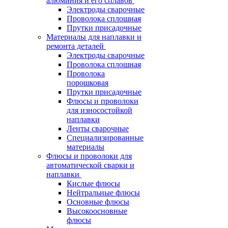
алюминия и его сплавов
Электроды сварочные
Проволока сплошная
Прутки присадочные
Материалы для наплавки и
ремонта деталей
Электроды сварочные
Проволока сплошная
Проволока
порошковая
Прутки присадочные
Флюсы и проволоки
для износостойкой
наплавки
Ленты сварочные
Специализированные
материалы
Флюсы и проволоки для
автоматической сварки и
наплавки
Кислые флюсы
Нейтральные флюсы
Основные флюсы
Высокоосновные
флюсы