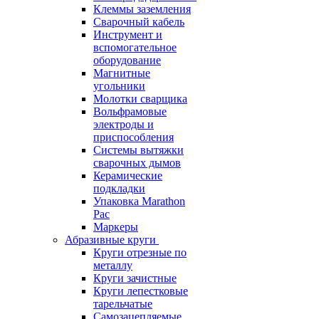
Клеммы заземления
Сварочный кабель
Инструмент и
вспомогательное
оборудование
Магнитные
угольники
Молотки сварщика
Вольфрамовые
электроды и
приспособления
Системы вытяжки
сварочных дымов
Керамические
подкладки
Упаковка Marathon
Pac
Маркеры
Абразивные круги
Круги отрезные по
металлу
Круги зачистные
Круги лепестковые
тарельчатые
Самозацепляемые