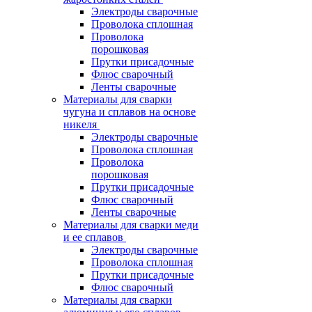
Электроды сварочные
Проволока сплошная
Проволока
порошковая
Прутки присадочные
Флюс сварочный
Ленты сварочные
Материалы для сварки
чугуна и сплавов на основе
никеля
Электроды сварочные
Проволока сплошная
Проволока
порошковая
Прутки присадочные
Флюс сварочный
Ленты сварочные
Материалы для сварки меди
и ее сплавов
Электроды сварочные
Проволока сплошная
Прутки присадочные
Флюс сварочный
Материалы для сварки