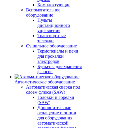
Комплектующие
Вспомогательное
оборудование
Пульты
дистанционного
управления
Транспортные
тележки
Сушильное оборудование
Термопеналы и печи
для прокалки
электродов
Бункеры для хранения
флюсов
Автоматическое оборудование
Автоматическая сварка под
слоем флюса (SAW)
Головки и горелки
(SAW)
Дополнительные
оснащение и опции
для оборудования
автоматической