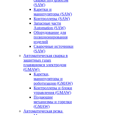
сварки под флюсом
(SAW)
Каретки и
манипуляторы (SAW)
Контроллеры (SAW)
Запасные части
Automation (SAW)
Оборудование для
позиционирования
изделий
Сварочные источники
(SAW)
Автоматическая сварка в
защитных газах
плавящимся электродом
(GMAW)
Каретки,
манипуляторы и
роботизация (GMAW)
Контроллеры и блоки
управления (GMAW)
Подающие
механизмы и горелки
(GMAW)
Автоматическая резка