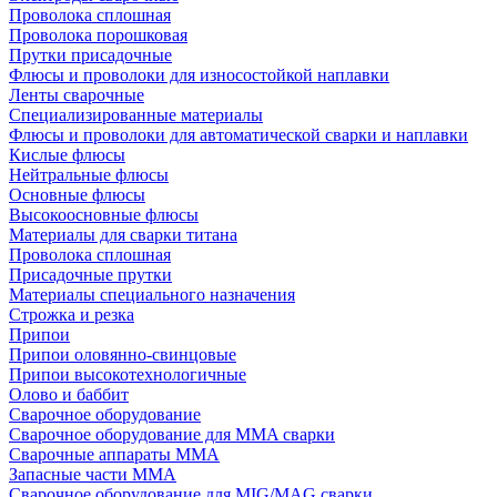
Проволока сплошная
Проволока порошковая
Прутки присадочные
Флюсы и проволоки для износостойкой наплавки
Ленты сварочные
Специализированные материалы
Флюсы и проволоки для автоматической сварки и наплавки
Кислые флюсы
Нейтральные флюсы
Основные флюсы
Высокоосновные флюсы
Материалы для сварки титана
Проволока сплошная
Присадочные прутки
Материалы специального назначения
Строжка и резка
Припои
Припои оловянно-свинцовые
Припои высокотехнологичные
Олово и баббит
Сварочное оборудование
Сварочное оборудование для MMA сварки
Сварочные аппараты MMA
Запасные части MMA
Сварочное оборудование для MIG/MAG сварки