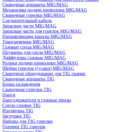
Сварочные аппараты MIG/MAG
Механизмы подачи проволоки MIG/MAG
Сварочные горелки MIG/MAG
Соединительный кабель
Запасные части MIG/MAG
Запасные части для горелок MIG/MAG
Направляющие каналы MIG/MAG
Токосъемники MIG/MAG
Газовые сопла MIG/MAG
Пружины для сопла MIG/MAG
Диффузоры газовые MIG/MAG
Ролики подачи проволоки MIG/MAG
Шейки горелок (гусаки) MIG/MAG
Сварочное оборудование для TIG сварки
Сварочные аппараты TIG
Блоки охлаждения
Сварочные горелки TIG
Цанги
Цангодержатели и газовые линзы
Сопло газовое TIG
Изоляторы TIG
Заглушки TIG
Наборы для TIG горелки
Головки TIG горелок
Запасные части TIG