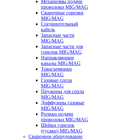
Механизмы подачи
проволоки MIG/MAG
Сварочные горелки
MIG/MAG
Соединительный
кабель
Запасные части
MIG/MAG
Запасные части для
горелок MIG/MAG
Направляющие
каналы MIG/MAG
Токосъемники
MIG/MAG
Газовые сопла
MIG/MAG
Пружины для сопла
MIG/MAG
Диффузоры газовые
MIG/MAG
Ролики подачи
проволоки MIG/MAG
Шейки горелок
(гусаки) MIG/MAG
Сварочное оборудование