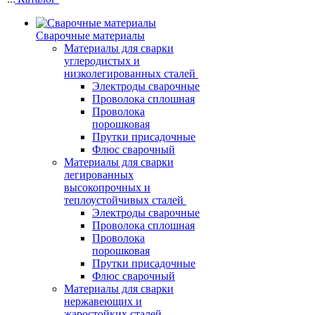
Сварочные материалы
Материалы для сварки
углеродистых и
низколегированных сталей
Электроды сварочные
Проволока сплошная
Проволока
порошковая
Прутки присадочные
Флюс сварочный
Материалы для сварки
легированных
высокопрочных и
теплоустойчивых сталей
Электроды сварочные
Проволока сплошная
Проволока
порошковая
Прутки присадочные
Флюс сварочный
Материалы для сварки
нержавеющих и
жаростойких сталей