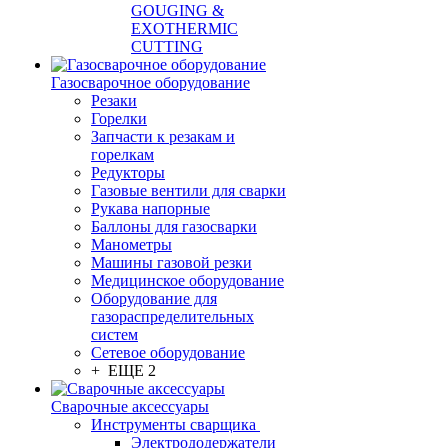
GOUGING &
EXOTHERMIC
CUTTING
Газосварочное оборудование
Резаки
Горелки
Запчасти к резакам и
горелкам
Редукторы
Газовые вентили для сварки
Рукава напорные
Баллоны для газосварки
Манометры
Машины газовой резки
Медицинское оборудование
Оборудование для
газораспределительных
систем
Сетевое оборудование
+ ЕЩЕ 2
Сварочные аксессуары
Инструменты сварщика
Электрододержатели