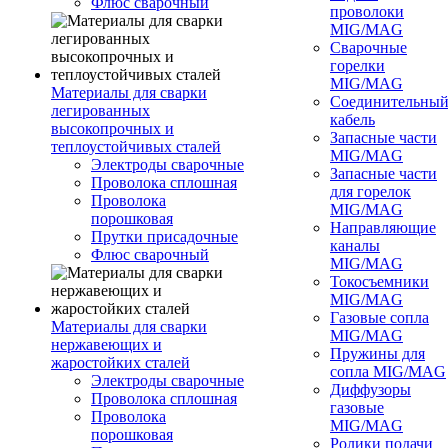
Флюс сварочный
проволоки
MIG/MAG
Сварочные
горелки
MIG/MAG
Материалы для сварки
Соединительны
легированных
кабель
высокопрочных и
Запасные части
теплоустойчивых сталей
MIG/MAG
Электроды сварочные
Запасные части
Проволока сплошная
для горелок
Проволока
MIG/MAG
порошковая
Направляющие
Прутки присадочные
каналы
Флюс сварочный
MIG/MAG
Токосъемники
MIG/MAG
Газовые сопла
Материалы для сварки
MIG/MAG
нержавеющих и
Пружины для
жаростойких сталей
сопла MIG/MAG
Электроды сварочные
Диффузоры
Проволока сплошная
газовые
Проволока
MIG/MAG
порошковая
Ролики подачи