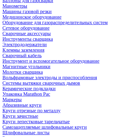
Баллоны для газосварки
Манометры
Машины газовой резки
Медицинское оборудование
Оборудование для газораспределительных систем
Сетевое оборудование
Сварочные аксессуары
Инструменты сварщика
Электрододержатели
Клеммы заземления
Сварочный кабель
Инструмент и вспомогательное оборудование
Магнитные угольники
Молотки сварщика
Вольфрамовые электроды и приспособления
Системы вытяжки сварочных дымов
Керамические подкладки
Упаковка Marathon Pac
Маркеры
Абразивные круги
Круги отрезные по металлу
Круги зачистные
Круги лепестковые тарельчатые
Самозацепляемые шлифовальные круги
Шлифовальные листы