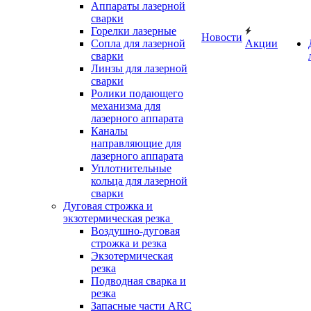
Аппараты лазерной
сварки
Горелки лазерные
Новости
Сопла для лазерной
Акции
сварки
Линзы для лазерной
сварки
Ролики подающего
механизма для
лазерного аппарата
Каналы
направляющие для
лазерного аппарата
Уплотнительные
кольца для лазерной
сварки
Дуговая строжка и
экзотермическая резка
Воздушно-дуговая
строжка и резка
Экзотермическая
резка
Подводная сварка и
резка
Запасные части ARC