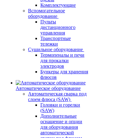
Комплектующие
Вспомогательное
оборудование
Пульты
дистанционного
управления
Транспортные
тележки
Сушильное оборудование
Термопеналы и печи
для прокалки
электродов
Бункеры для хранения
флюсов
Автоматическое оборудование
Автоматическая сварка под
слоем флюса (SAW)
Головки и горелки
(SAW)
Дополнительные
оснащение и опции
для оборудования
автоматической