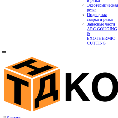
и резка
Экзотермическая
резка
Подводная
сварка и резка
Запасные части
ARC GOUGING
&
EXOTHERMIC
CUTTING
Каталог