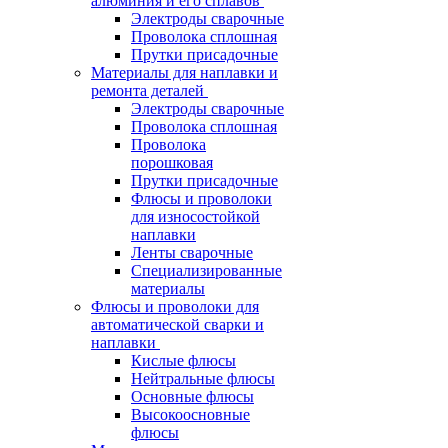
алюминия и его сплавов
Электроды сварочные
Проволока сплошная
Прутки присадочные
Материалы для наплавки и
ремонта деталей
Электроды сварочные
Проволока сплошная
Проволока
порошковая
Прутки присадочные
Флюсы и проволоки
для износостойкой
наплавки
Ленты сварочные
Специализированные
материалы
Флюсы и проволоки для
автоматической сварки и
наплавки
Кислые флюсы
Нейтральные флюсы
Основные флюсы
Высокоосновные
флюсы