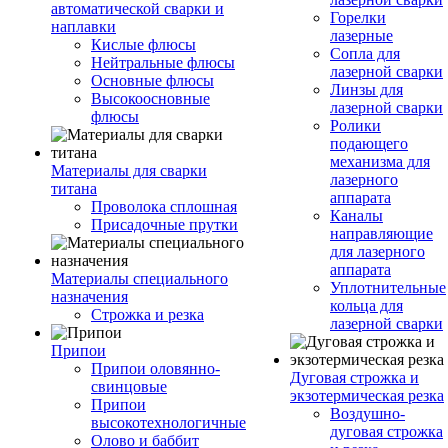
автоматической сварки и
Горелки
наплавки
лазерные
Кислые флюсы
Сопла для
Нейтральные флюсы
лазерной сварки
Основные флюсы
Линзы для
Высокоосновные
лазерной сварки
флюсы
Ролики
подающего
механизма для
Материалы для сварки
лазерного
титана
аппарата
Проволока сплошная
Каналы
Присадочные прутки
направляющие
для лазерного
аппарата
Материалы специального
Уплотнительные
назначения
кольца для
Строжка и резка
лазерной сварки
Припои
Припои оловянно-
Дуговая строжка и
свинцовые
экзотермическая резка
Припои
Воздушно-
высокотехнологичные
дуговая строжка
Олово и баббит