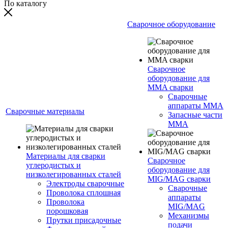
По каталогу
Сварочное оборудование
Сварочное
оборудование для
MMA сварки
Сварочные
аппараты MMA
Сварочные материалы
Запасные части
MMA
Материалы для сварки
Сварочное
углеродистых и
оборудование для
низколегированных сталей
MIG/MAG сварки
Электроды сварочные
Сварочные
Проволока сплошная
аппараты
Проволока
MIG/MAG
порошковая
Механизмы
Прутки присадочные
подачи