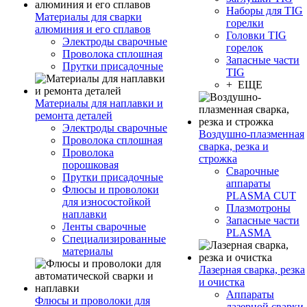
Наборы для TIG
Материалы для сварки
горелки
алюминия и его сплавов
Головки TIG
Электроды сварочные
горелок
Проволока сплошная
Запасные части
Прутки присадочные
TIG
+ ЕЩЕ
Материалы для наплавки и
ремонта деталей
Электроды сварочные
Воздушно-плазменная
Проволока сплошная
сварка, резка и
Проволока
строжка
порошковая
Сварочные
Прутки присадочные
аппараты
Флюсы и проволоки
PLASMA CUT
для износостойкой
Плазмотроны
наплавки
Запасные части
Ленты сварочные
PLASMA
Специализированные
материалы
Лазерная сварка, резка
и очистка
Аппараты
Флюсы и проволоки для
лазерной сварки