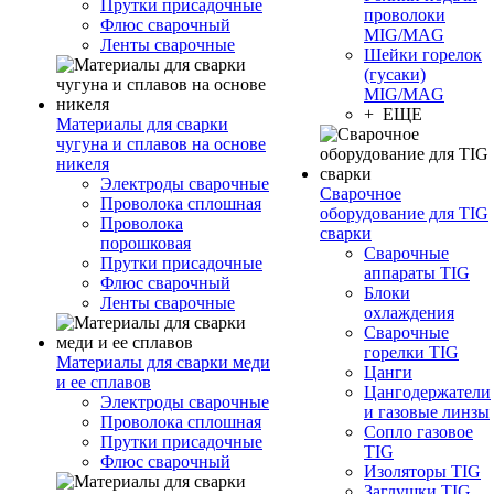
Прутки присадочные
проволоки
Флюс сварочный
MIG/MAG
Ленты сварочные
Шейки горелок
(гусаки)
MIG/MAG
+ ЕЩЕ
Материалы для сварки
чугуна и сплавов на основе
никеля
Электроды сварочные
Сварочное
Проволока сплошная
оборудование для TIG
Проволока
сварки
порошковая
Сварочные
Прутки присадочные
аппараты TIG
Флюс сварочный
Блоки
Ленты сварочные
охлаждения
Сварочные
горелки TIG
Материалы для сварки меди
Цанги
и ее сплавов
Цангодержатели
Электроды сварочные
и газовые линзы
Проволока сплошная
Сопло газовое
Прутки присадочные
TIG
Флюс сварочный
Изоляторы TIG
Заглушки TIG