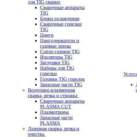
для TIG сварки
Сварочные аппараты
TIG
Блоки охлаждения
Сварочные горелки
TIG
Цанги
Цангодержатели и
газовые линзы
Сопло газовое TIG
Изоляторы TIG
Заглушки TIG
Наборы для TIG
горелки
Услуг
Головки TIG горелок
Запасные части TIG
Воздушно-плазменная
сварка, резка и строжка
Сварочные аппараты
PLASMA CUT
Плазмотроны
Запасные части
PLASMA
Лазерная сварка, резка и
очистка