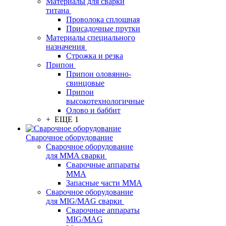
Материалы для сварки
титана
Проволока сплошная
Присадочные прутки
Материалы специального
назначения
Строжка и резка
Припои
Припои оловянно-
свинцовые
Припои
высокотехнологичные
Олово и баббит
+ ЕЩЕ 1
Сварочное оборудование
Сварочное оборудование
для MMA сварки
Сварочные аппараты
MMA
Запасные части MMA
Сварочное оборудование
для MIG/MAG сварки
Сварочные аппараты
MIG/MAG