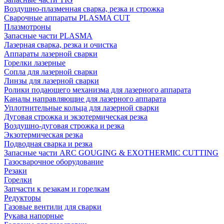
Воздушно-плазменная сварка, резка и строжка
Сварочные аппараты PLASMA CUT
Плазмотроны
Запасные части PLASMA
Лазерная сварка, резка и очистка
Аппараты лазерной сварки
Горелки лазерные
Сопла для лазерной сварки
Линзы для лазерной сварки
Ролики подающего механизма для лазерного аппарата
Каналы направляющие для лазерного аппарата
Уплотнительные кольца для лазерной сварки
Дуговая строжка и экзотермическая резка
Воздушно-дуговая строжка и резка
Экзотермическая резка
Подводная сварка и резка
Запасные части ARC GOUGING & EXOTHERMIC CUTTING
Газосварочное оборудование
Резаки
Горелки
Запчасти к резакам и горелкам
Редукторы
Газовые вентили для сварки
Рукава напорные