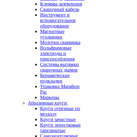
Клеммы заземления
Сварочный кабель
Инструмент и
вспомогательное
оборудование
Магнитные
угольники
Молотки сварщика
Вольфрамовые
электроды и
приспособления
Системы вытяжки
сварочных дымов
Керамические
подкладки
Упаковка Marathon
Pac
Маркеры
Абразивные круги
Круги отрезные по
металлу
Круги зачистные
Круги лепестковые
тарельчатые
Самозацепляемые