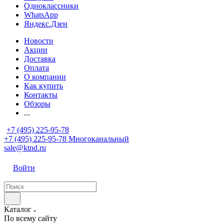
Одноклассники
WhatsApp
Яндекс.Дзен
Новости
Акции
Доставка
Оплата
О компании
Как купить
Контакты
Обзоры
...
+7 (495) 225-95-78
+7 (495) 225-95-78
Многоканальный
sale@ktnd.ru
Войти
Каталог
По всему сайту