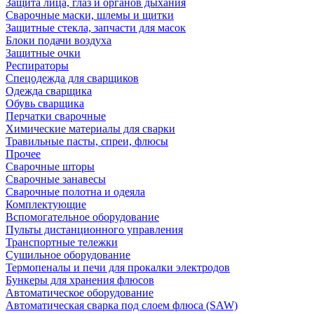
Защита лица, глаз и органов дыхания
Сварочные маски, шлемы и щитки
Защитные стекла, запчасти для масок
Блоки подачи воздуха
Защитные очки
Респираторы
Спецодежда для сварщиков
Одежда сварщика
Обувь сварщика
Перчатки сварочные
Химические материалы для сварки
Травильные пасты, спреи, флюсы
Прочее
Сварочные шторы
Сварочные занавесы
Сварочные полотна и одеяла
Комплектующие
Вспомогательное оборудование
Пульты дистанционного управления
Транспортные тележки
Сушильное оборудование
Термопеналы и печи для прокалки электродов
Бункеры для хранения флюсов
Автоматическое оборудование
Автоматическая сварка под слоем флюса (SAW)