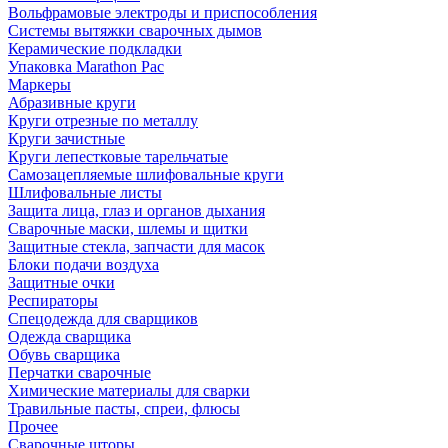
Вольфрамовые электроды и приспособления
Системы вытяжки сварочных дымов
Керамические подкладки
Упаковка Marathon Pac
Маркеры
Абразивные круги
Круги отрезные по металлу
Круги зачистные
Круги лепестковые тарельчатые
Самозацепляемые шлифовальные круги
Шлифовальные листы
Защита лица, глаз и органов дыхания
Сварочные маски, шлемы и щитки
Защитные стекла, запчасти для масок
Блоки подачи воздуха
Защитные очки
Респираторы
Спецодежда для сварщиков
Одежда сварщика
Обувь сварщика
Перчатки сварочные
Химические материалы для сварки
Травильные пасты, спреи, флюсы
Прочее
Сварочные шторы