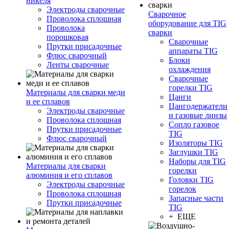
никеля
Электроды сварочные
Сварочное
Проволока сплошная
оборудование для TIG
Проволока
сварки
порошковая
Сварочные
Прутки присадочные
аппараты TIG
Флюс сварочный
Блоки
Ленты сварочные
охлаждения
Сварочные
горелки TIG
Материалы для сварки меди
Цанги
и ее сплавов
Цангодержатели
Электроды сварочные
и газовые линзы
Проволока сплошная
Сопло газовое
Прутки присадочные
TIG
Флюс сварочный
Изоляторы TIG
Заглушки TIG
Наборы для TIG
Материалы для сварки
горелки
алюминия и его сплавов
Головки TIG
Электроды сварочные
горелок
Проволока сплошная
Запасные части
Прутки присадочные
TIG
+ ЕЩЕ