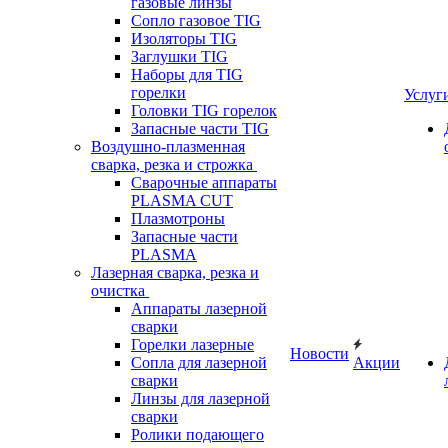
газовые линзы
Сопло газовое TIG
Изоляторы TIG
Заглушки TIG
Наборы для TIG
горелки
Услуг
Головки TIG горелок
Запасные части TIG
Воздушно-плазменная
сварка, резка и строжка
Сварочные аппараты
PLASMA CUT
Плазмотроны
Запасные части
PLASMA
Лазерная сварка, резка и
очистка
Аппараты лазерной
сварки
Горелки лазерные
Новости
Сопла для лазерной
Акции
сварки
Линзы для лазерной
сварки
Ролики подающего