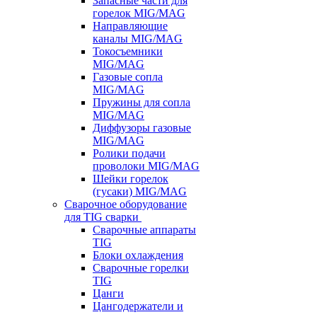
Запасные части для
горелок MIG/MAG
Направляющие
каналы MIG/MAG
Токосъемники
MIG/MAG
Газовые сопла
MIG/MAG
Пружины для сопла
MIG/MAG
Диффузоры газовые
MIG/MAG
Ролики подачи
проволоки MIG/MAG
Шейки горелок
(гусаки) MIG/MAG
Сварочное оборудование
для TIG сварки
Сварочные аппараты
TIG
Блоки охлаждения
Сварочные горелки
TIG
Цанги
Цангодержатели и