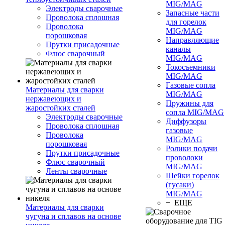
MIG/MAG
Электроды сварочные
Запасные части
Проволока сплошная
для горелок
Проволока
MIG/MAG
порошковая
Направляющие
Прутки присадочные
каналы
Флюс сварочный
MIG/MAG
Токосъемники
MIG/MAG
Газовые сопла
Материалы для сварки
MIG/MAG
нержавеющих и
Пружины для
жаростойких сталей
сопла MIG/MAG
Электроды сварочные
Диффузоры
Проволока сплошная
газовые
Проволока
MIG/MAG
порошковая
Ролики подачи
Прутки присадочные
проволоки
Флюс сварочный
MIG/MAG
Ленты сварочные
Шейки горелок
(гусаки)
MIG/MAG
+ ЕЩЕ
Материалы для сварки
чугуна и сплавов на основе