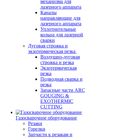
механизма для
лазерного аппарата
Каналы
направляющие для
лазерного аппарата
Уплотнительные
кольца для лазерной
сварки
Дуговая строжка и
экзотермическая резка
Воздушно-дуговая
строжка и резка
Экзотермическая
резка
Подводная сварка и
резка
Запасные части ARC
GOUGING &
EXOTHERMIC
CUTTING
Газосварочное оборудование
Резаки
Горелки
Запчасти к резакам и