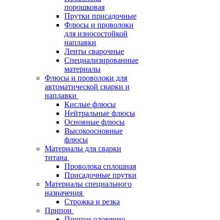
порошковая
Прутки присадочные
Флюсы и проволоки
для износостойкой
наплавки
Ленты сварочные
Специализированные
материалы
Флюсы и проволоки для
автоматической сварки и
наплавки
Кислые флюсы
Нейтральные флюсы
Основные флюсы
Высокоосновные
флюсы
Материалы для сварки
титана
Проволока сплошная
Присадочные прутки
Материалы специального
назначения
Строжка и резка
Припои
Припои оловянно-