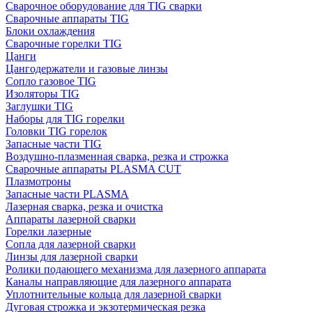
Сварочное оборудование для TIG сварки
Сварочные аппараты TIG
Блоки охлаждения
Сварочные горелки TIG
Цанги
Цангодержатели и газовые линзы
Сопло газовое TIG
Изоляторы TIG
Заглушки TIG
Наборы для TIG горелки
Головки TIG горелок
Запасные части TIG
Воздушно-плазменная сварка, резка и строжка
Сварочные аппараты PLASMA CUT
Плазмотроны
Запасные части PLASMA
Лазерная сварка, резка и очистка
Аппараты лазерной сварки
Горелки лазерные
Сопла для лазерной сварки
Линзы для лазерной сварки
Ролики подающего механизма для лазерного аппарата
Каналы направляющие для лазерного аппарата
Уплотнительные кольца для лазерной сварки
Дуговая строжка и экзотермическая резка