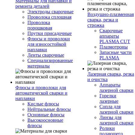
Материалы для наплавки и
ремонта деталей
Электроды сварочные
Воздушно-плазменная
Проволока сплошная
сварка, резка и
Проволока
строжка
порошковая
Сварочные
Прутки присадочные
аппараты
Флюсы и проволоки
PLASMA CUT
для износостойкой
Плазмотроны
наплавки
Запасные части
Ленты сварочные
PLASMA
Специализированные
материалы
Лазерная сварка, резка
и очистка
Аппараты
Флюсы и проволоки для
лазерной сварки
автоматической сварки и
Горелки
наплавки
лазерные
Кислые флюсы
Сопла для
Нейтральные флюсы
лазерной сварки
Основные флюсы
Линзы для
Высокоосновные
лазерной сварки
флюсы
Ролики
подающего