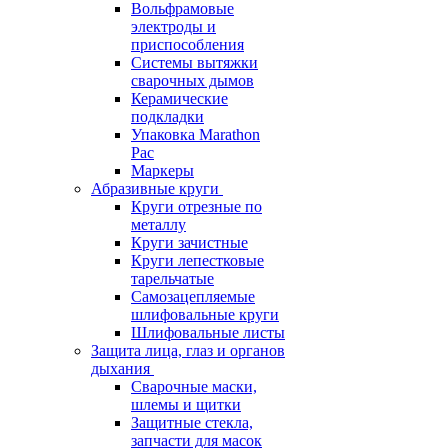
Вольфрамовые
электроды и
приспособления
Системы вытяжки
сварочных дымов
Керамические
подкладки
Упаковка Marathon
Pac
Маркеры
Абразивные круги
Круги отрезные по
металлу
Круги зачистные
Круги лепестковые
тарельчатые
Самозацепляемые
шлифовальные круги
Шлифовальные листы
Защита лица, глаз и органов
дыхания
Сварочные маски,
шлемы и щитки
Защитные стекла,
запчасти для масок