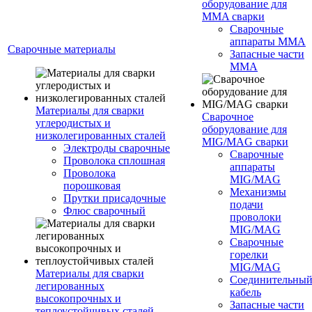
оборудование для
MMA сварки
Сварочные
аппараты MMA
Сварочные материалы
Запасные части
MMA
Материалы для сварки
Сварочное
углеродистых и
оборудование для
низколегированных сталей
MIG/MAG сварки
Электроды сварочные
Сварочные
Проволока сплошная
аппараты
Проволока
MIG/MAG
порошковая
Механизмы
Прутки присадочные
подачи
Флюс сварочный
проволоки
MIG/MAG
Сварочные
горелки
MIG/MAG
Материалы для сварки
Соединительны
легированных
кабель
высокопрочных и
Запасные части
теплоустойчивых сталей