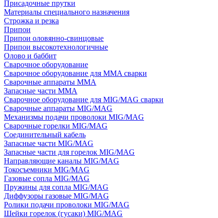
Присадочные прутки
Материалы специального назначения
Строжка и резка
Припои
Припои оловянно-свинцовые
Припои высокотехнологичные
Олово и баббит
Сварочное оборудование
Сварочное оборудование для MMA сварки
Сварочные аппараты MMA
Запасные части MMA
Сварочное оборудование для MIG/MAG сварки
Сварочные аппараты MIG/MAG
Механизмы подачи проволоки MIG/MAG
Сварочные горелки MIG/MAG
Соединительный кабель
Запасные части MIG/MAG
Запасные части для горелок MIG/MAG
Направляющие каналы MIG/MAG
Токосъемники MIG/MAG
Газовые сопла MIG/MAG
Пружины для сопла MIG/MAG
Диффузоры газовые MIG/MAG
Ролики подачи проволоки MIG/MAG
Шейки горелок (гусаки) MIG/MAG