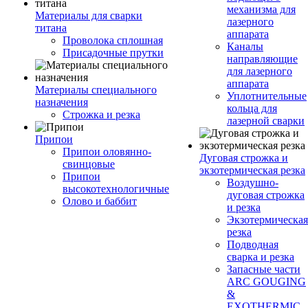
механизма для
Материалы для сварки
лазерного
титана
аппарата
Проволока сплошная
Каналы
Присадочные прутки
направляющие
для лазерного
аппарата
Материалы специального
Уплотнительные
назначения
кольца для
Строжка и резка
лазерной сварки
Припои
Припои оловянно-
Дуговая строжка и
свинцовые
экзотермическая резка
Припои
Воздушно-
высокотехнологичные
дуговая строжка
Олово и баббит
и резка
Экзотермическая
резка
Подводная
сварка и резка
Запасные части
ARC GOUGING
&
EXOTHERMIC