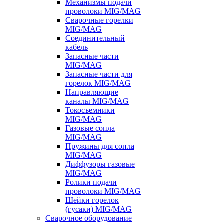
Механизмы подачи
проволоки MIG/MAG
Сварочные горелки
MIG/MAG
Соединительный
кабель
Запасные части
MIG/MAG
Запасные части для
горелок MIG/MAG
Направляющие
каналы MIG/MAG
Токосъемники
MIG/MAG
Газовые сопла
MIG/MAG
Пружины для сопла
MIG/MAG
Диффузоры газовые
MIG/MAG
Ролики подачи
проволоки MIG/MAG
Шейки горелок
(гусаки) MIG/MAG
Сварочное оборудование