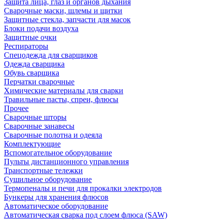
Защита лица, глаз и органов дыхания
Сварочные маски, шлемы и щитки
Защитные стекла, запчасти для масок
Блоки подачи воздуха
Защитные очки
Респираторы
Спецодежда для сварщиков
Одежда сварщика
Обувь сварщика
Перчатки сварочные
Химические материалы для сварки
Травильные пасты, спреи, флюсы
Прочее
Сварочные шторы
Сварочные занавесы
Сварочные полотна и одеяла
Комплектующие
Вспомогательное оборудование
Пульты дистанционного управления
Транспортные тележки
Сушильное оборудование
Термопеналы и печи для прокалки электродов
Бункеры для хранения флюсов
Автоматическое оборудование
Автоматическая сварка под слоем флюса (SAW)