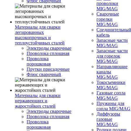
Флюс сварочный
проволоки
MIG/MAG
Сварочные
горелки
MIG/MAG
Материалы для сварки
Соединительны
легированных
кабель
высокопрочных и
Запасные части
теплоустойчивых сталей
MIG/MAG
Электроды сварочные
Запасные части
Проволока сплошная
для горелок
Проволока
MIG/MAG
порошковая
Направляющие
Прутки присадочные
каналы
Флюс сварочный
MIG/MAG
Токосъемники
MIG/MAG
Газовые сопла
Материалы для сварки
MIG/MAG
нержавеющих и
Пружины для
жаростойких сталей
сопла MIG/MAG
Электроды сварочные
Диффузоры
Проволока сплошная
газовые
Проволока
MIG/MAG
порошковая
Ролики подачи