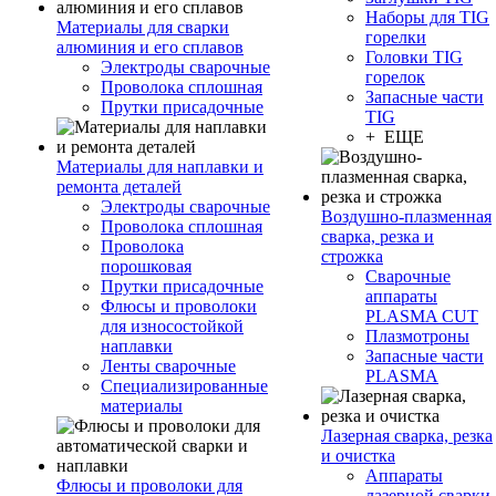
Наборы для TIG
Материалы для сварки
горелки
алюминия и его сплавов
Головки TIG
Электроды сварочные
горелок
Проволока сплошная
Запасные части
Прутки присадочные
TIG
+ ЕЩЕ
Материалы для наплавки и
ремонта деталей
Электроды сварочные
Воздушно-плазменная
Проволока сплошная
сварка, резка и
Проволока
строжка
порошковая
Сварочные
Прутки присадочные
аппараты
Флюсы и проволоки
PLASMA CUT
для износостойкой
Плазмотроны
наплавки
Запасные части
Ленты сварочные
PLASMA
Специализированные
материалы
Лазерная сварка, резка
и очистка
Аппараты
Флюсы и проволоки для
лазерной сварки