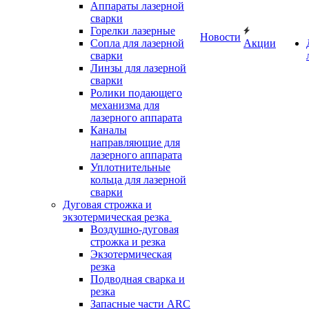
Аппараты лазерной
сварки
Горелки лазерные
Новости
Сопла для лазерной
Акции
сварки
Линзы для лазерной
сварки
Ролики подающего
механизма для
лазерного аппарата
Каналы
направляющие для
лазерного аппарата
Уплотнительные
кольца для лазерной
сварки
Дуговая строжка и
экзотермическая резка
Воздушно-дуговая
строжка и резка
Экзотермическая
резка
Подводная сварка и
резка
Запасные части ARC