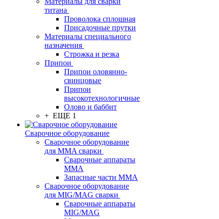
Материалы для сварки
титана
Проволока сплошная
Присадочные прутки
Материалы специального
назначения
Строжка и резка
Припои
Припои оловянно-
свинцовые
Припои
высокотехнологичные
Олово и баббит
+ ЕЩЕ 1
Сварочное оборудование
Сварочное оборудование
для MMA сварки
Сварочные аппараты
MMA
Запасные части MMA
Сварочное оборудование
для MIG/MAG сварки
Сварочные аппараты
MIG/MAG