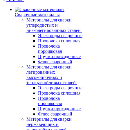
Сварочные материалы
Материалы для сварки
углеродистых и
низколегированных сталей
Электроды сварочные
Проволока сплошная
Проволока
порошковая
Прутки присадочные
Флюс сварочный
Материалы для сварки
легированных
высокопрочных и
теплоустойчивых сталей
Электроды сварочные
Проволока сплошная
Проволока
порошковая
Прутки присадочные
Флюс сварочный
Материалы для сварки
нержавеющих и
жаростойких сталей