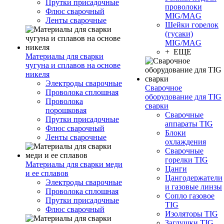
Прутки присадочные
проволоки
Флюс сварочный
MIG/MAG
Ленты сварочные
Шейки горелок
(гусаки)
MIG/MAG
+ ЕЩЕ
Материалы для сварки
чугуна и сплавов на основе
никеля
Электроды сварочные
Сварочное
Проволока сплошная
оборудование для TIG
Проволока
сварки
порошковая
Сварочные
Прутки присадочные
аппараты TIG
Флюс сварочный
Блоки
Ленты сварочные
охлаждения
Сварочные
горелки TIG
Материалы для сварки меди
Цанги
и ее сплавов
Цангодержатели
Электроды сварочные
и газовые линзы
Проволока сплошная
Сопло газовое
Прутки присадочные
TIG
Флюс сварочный
Изоляторы TIG
Заглушки TIG