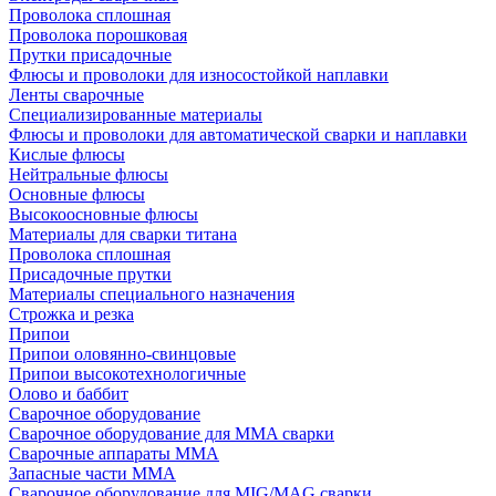
Проволока сплошная
Проволока порошковая
Прутки присадочные
Флюсы и проволоки для износостойкой наплавки
Ленты сварочные
Специализированные материалы
Флюсы и проволоки для автоматической сварки и наплавки
Кислые флюсы
Нейтральные флюсы
Основные флюсы
Высокоосновные флюсы
Материалы для сварки титана
Проволока сплошная
Присадочные прутки
Материалы специального назначения
Строжка и резка
Припои
Припои оловянно-свинцовые
Припои высокотехнологичные
Олово и баббит
Сварочное оборудование
Сварочное оборудование для MMA сварки
Сварочные аппараты MMA
Запасные части MMA
Сварочное оборудование для MIG/MAG сварки