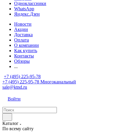
Одноклассники
WhatsApp
Яндекс.Дзен
Новости
Акции
Доставка
Оплата
О компании
Как купить
Контакты
Обзоры
...
+7 (495) 225-95-78
+7 (495) 225-95-78
Многоканальный
sale@ktnd.ru
Войти
Каталог
По всему сайту