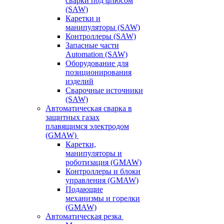
сварки под флюсом
(SAW)
Каретки и
манипуляторы (SAW)
Контроллеры (SAW)
Запасные части
Automation (SAW)
Оборудование для
позиционирования
изделий
Сварочные источники
(SAW)
Автоматическая сварка в
защитных газах
плавящимся электродом
(GMAW)
Каретки,
манипуляторы и
роботизация (GMAW)
Контроллеры и блоки
управления (GMAW)
Подающие
механизмы и горелки
(GMAW)
Автоматическая резка