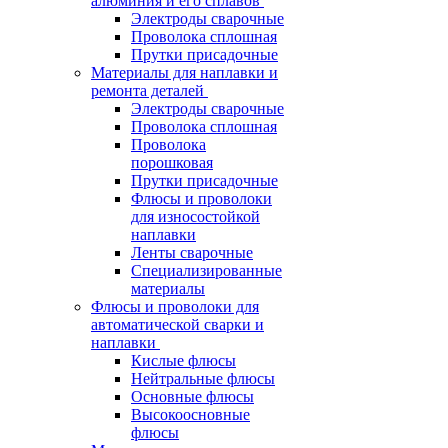
алюминия и его сплавов
Электроды сварочные
Проволока сплошная
Прутки присадочные
Материалы для наплавки и
ремонта деталей
Электроды сварочные
Проволока сплошная
Проволока
порошковая
Прутки присадочные
Флюсы и проволоки
для износостойкой
наплавки
Ленты сварочные
Специализированные
материалы
Флюсы и проволоки для
автоматической сварки и
наплавки
Кислые флюсы
Нейтральные флюсы
Основные флюсы
Высокоосновные
флюсы