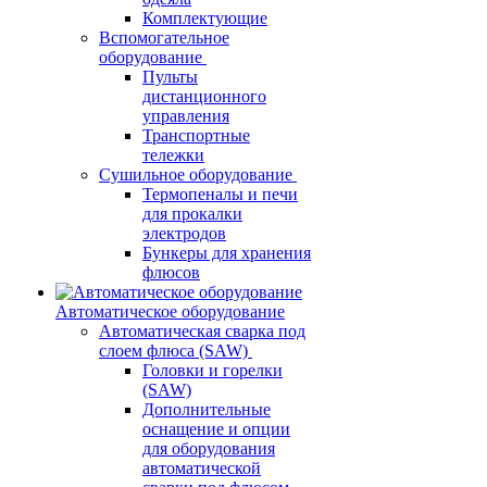
Комплектующие
Вспомогательное
оборудование
Пульты
дистанционного
управления
Транспортные
тележки
Сушильное оборудование
Термопеналы и печи
для прокалки
электродов
Бункеры для хранения
флюсов
Автоматическое оборудование
Автоматическая сварка под
слоем флюса (SAW)
Головки и горелки
(SAW)
Дополнительные
оснащение и опции
для оборудования
автоматической