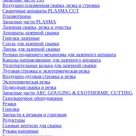
Воздушно-плазменная сварка, резка и строжка
Сварочные аппараты PLASMA CUT
Плазмотроны
Запасные части PLASMA
Лазерная сварка, резка и очистка
Аппараты лазерной сварки
Горелки лазерные
Сопла для лазерной сварки
Линзы для лазерной сварки
Ролики подающего механизма для лазерного аппарата
Каналы направляющие для лазерного аппарата
Уплотнительные кольца для лазерной сварки
Дуговая строжка и экзотермическая резка
Воздушно-дуговая строжка и резка
Экзотермическая резка
Подводная сварка и резка
Запасные части ARC GOUGING & EXOTHERMIC CUTTING
Газосварочное оборудование
Резаки
Горелки
Запчасти к резакам и горелкам
Редукторы
Газовые вентили для сварки
Рукава напорные