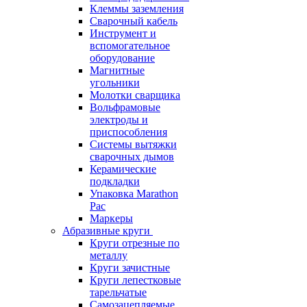
Клеммы заземления
Сварочный кабель
Инструмент и
вспомогательное
оборудование
Магнитные
угольники
Молотки сварщика
Вольфрамовые
электроды и
приспособления
Системы вытяжки
сварочных дымов
Керамические
подкладки
Упаковка Marathon
Pac
Маркеры
Абразивные круги
Круги отрезные по
металлу
Круги зачистные
Круги лепестковые
тарельчатые
Самозацепляемые