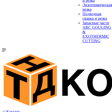
и резка
Экзотермическая
резка
Подводная
сварка и резка
Запасные части
ARC GOUGING
&
EXOTHERMIC
CUTTING
Каталог