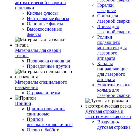
автоматической сварки и
Горелки
наплавки
лазерные
Кислые флюсы
Сопла для
Нейтральные флюсы
лазерной сварки
Основные флюсы
Линзы для
Высокоосновные
лазерной сварки
флюсы
Ролики
подающего
механизма для
Материалы для сварки
лазерного
титана
аппарата
Проволока сплошная
Каналы
Присадочные прутки
направляющие
для лазерного
аппарата
Материалы специального
Уплотнительные
назначения
кольца для
Строжка и резка
лазерной сварки
Припои
Припои оловянно-
Дуговая строжка и
свинцовые
экзотермическая резка
Припои
Воздушно-
высокотехнологичные
дуговая строжка
Олово и баббит