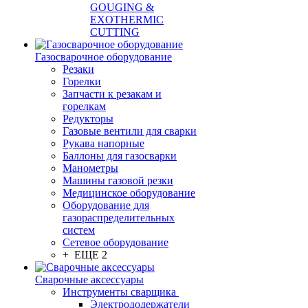
GOUGING &
EXOTHERMIC
CUTTING
Газосварочное оборудование
Резаки
Горелки
Запчасти к резакам и
горелкам
Редукторы
Газовые вентили для сварки
Рукава напорные
Баллоны для газосварки
Манометры
Машины газовой резки
Медицинское оборудование
Оборудование для
газораспределительных
систем
Сетевое оборудование
+ ЕЩЕ 2
Сварочные аксессуары
Инструменты сварщика
Электрододержатели