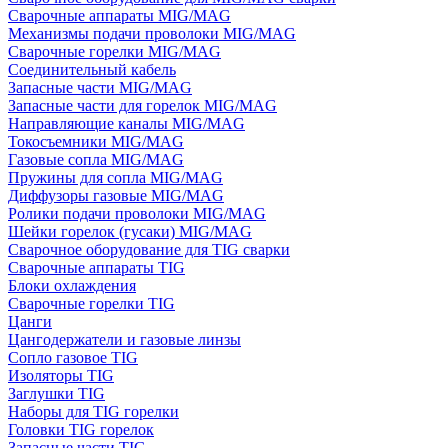
Сварочные аппараты MIG/MAG
Механизмы подачи проволоки MIG/MAG
Сварочные горелки MIG/MAG
Соединительный кабель
Запасные части MIG/MAG
Запасные части для горелок MIG/MAG
Направляющие каналы MIG/MAG
Токосъемники MIG/MAG
Газовые сопла MIG/MAG
Пружины для сопла MIG/MAG
Диффузоры газовые MIG/MAG
Ролики подачи проволоки MIG/MAG
Шейки горелок (гусаки) MIG/MAG
Сварочное оборудование для TIG сварки
Сварочные аппараты TIG
Блоки охлаждения
Сварочные горелки TIG
Цанги
Цангодержатели и газовые линзы
Сопло газовое TIG
Изоляторы TIG
Заглушки TIG
Наборы для TIG горелки
Головки TIG горелок
Запасные части TIG