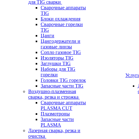
для TIG сварки
Сварочные аппараты
TIG
Блоки охлаждения
Сварочные горелки
TIG
Цанги
Цангодержатели и
газовые линзы
Сопло газовое TIG
Изоляторы TIG
Заглушки TIG
Наборы для TIG
горелки
Услуг
Головки TIG горелок
Запасные части TIG
Воздушно-плазменная
сварка, резка и строжка
Сварочные аппараты
PLASMA CUT
Плазмотроны
Запасные части
PLASMA
Лазерная сварка, резка и
очистка