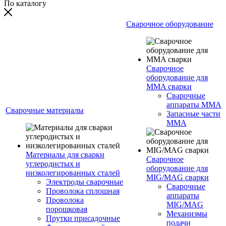
По каталогу
Сварочное оборудование
Сварочное
оборудование для
MMA сварки
Сварочные
аппараты MMA
Сварочные материалы
Запасные части
MMA
Материалы для сварки
Сварочное
углеродистых и
оборудование для
низколегированных сталей
MIG/MAG сварки
Электроды сварочные
Сварочные
Проволока сплошная
аппараты
Проволока
MIG/MAG
порошковая
Механизмы
Прутки присадочные
подачи