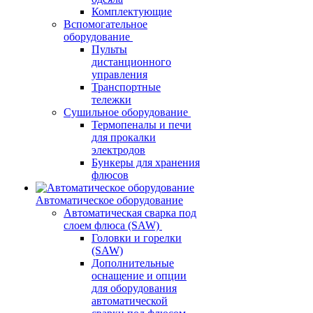
Комплектующие
Вспомогательное
оборудование
Пульты
дистанционного
управления
Транспортные
тележки
Сушильное оборудование
Термопеналы и печи
для прокалки
электродов
Бункеры для хранения
флюсов
Автоматическое оборудование
Автоматическая сварка под
слоем флюса (SAW)
Головки и горелки
(SAW)
Дополнительные
оснащение и опции
для оборудования
автоматической