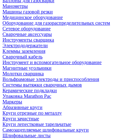
Баллоны для газосварки
Манометры
Машины газовой резки
Медицинское оборудование
Оборудование для газораспределительных систем
Сетевое оборудование
Сварочные аксессуары
Инструменты сварщика
Электрододержатели
Клеммы заземления
Сварочный кабель
Инструмент и вспомогательное оборудование
Магнитные угольники
Молотки сварщика
Вольфрамовые электроды и приспособления
Системы вытяжки сварочных дымов
Керамические подкладки
Упаковка Marathon Pac
Маркеры
Абразивные круги
Круги отрезные по металлу
Круги зачистные
Круги лепестковые тарельчатые
Самозацепляемые шлифовальные круги
Шлифовальные листы