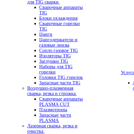
для TIG сварки
Сварочные аппараты
TIG
Блоки охлаждения
Сварочные горелки
TIG
Цанги
Цангодержатели и
газовые линзы
Сопло газовое TIG
Изоляторы TIG
Заглушки TIG
Наборы для TIG
горелки
Услуг
Головки TIG горелок
Запасные части TIG
Воздушно-плазменная
сварка, резка и строжка
Сварочные аппараты
PLASMA CUT
Плазмотроны
Запасные части
PLASMA
Лазерная сварка, резка и
очистка