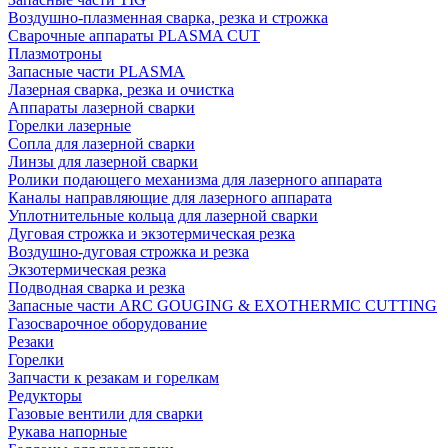
Воздушно-плазменная сварка, резка и строжка
Сварочные аппараты PLASMA CUT
Плазмотроны
Запасные части PLASMA
Лазерная сварка, резка и очистка
Аппараты лазерной сварки
Горелки лазерные
Сопла для лазерной сварки
Линзы для лазерной сварки
Ролики подающего механизма для лазерного аппарата
Каналы направляющие для лазерного аппарата
Уплотнительные кольца для лазерной сварки
Дуговая строжка и экзотермическая резка
Воздушно-дуговая строжка и резка
Экзотермическая резка
Подводная сварка и резка
Запасные части ARC GOUGING & EXOTHERMIC CUTTING
Газосварочное оборудование
Резаки
Горелки
Запчасти к резакам и горелкам
Редукторы
Газовые вентили для сварки
Рукава напорные