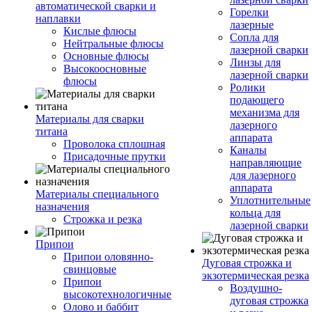
автоматической сварки и
Горелки
наплавки
лазерные
Кислые флюсы
Сопла для
Нейтральные флюсы
лазерной сварки
Основные флюсы
Линзы для
Высокоосновные
лазерной сварки
флюсы
Ролики
подающего
механизма для
Материалы для сварки
лазерного
титана
аппарата
Проволока сплошная
Каналы
Присадочные прутки
направляющие
для лазерного
аппарата
Материалы специального
Уплотнительные
назначения
кольца для
Строжка и резка
лазерной сварки
Припои
Припои оловянно-
Дуговая строжка и
свинцовые
экзотермическая резка
Припои
Воздушно-
высокотехнологичные
дуговая строжка
Олово и баббит