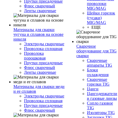
Прутки присадочные
проволоки
Флюс сварочный
MIG/MAG
Ленты сварочные
Шейки горелок
(гусаки)
MIG/MAG
+ ЕЩЕ
Материалы для сварки
чугуна и сплавов на основе
никеля
Электроды сварочные
Сварочное
Проволока сплошная
оборудование для TIG
Проволока
сварки
порошковая
Сварочные
Прутки присадочные
аппараты TIG
Флюс сварочный
Блоки
Ленты сварочные
охлаждения
Сварочные
горелки TIG
Материалы для сварки меди
Цанги
и ее сплавов
Цангодержатели
Электроды сварочные
и газовые линзы
Проволока сплошная
Сопло газовое
Прутки присадочные
TIG
Флюс сварочный
Изоляторы TIG
Заглушки TIG