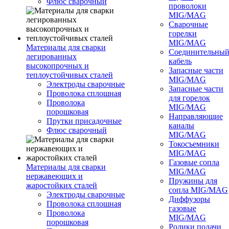
Флюс сварочный
проволоки
MIG/MAG
Сварочные
горелки
MIG/MAG
Материалы для сварки
Соединительны
легированных
кабель
высокопрочных и
Запасные части
теплоустойчивых сталей
MIG/MAG
Электроды сварочные
Запасные части
Проволока сплошная
для горелок
Проволока
MIG/MAG
порошковая
Направляющие
Прутки присадочные
каналы
Флюс сварочный
MIG/MAG
Токосъемники
MIG/MAG
Газовые сопла
Материалы для сварки
MIG/MAG
нержавеющих и
Пружины для
жаростойких сталей
сопла MIG/MAG
Электроды сварочные
Диффузоры
Проволока сплошная
газовые
Проволока
MIG/MAG
порошковая
Ролики подачи