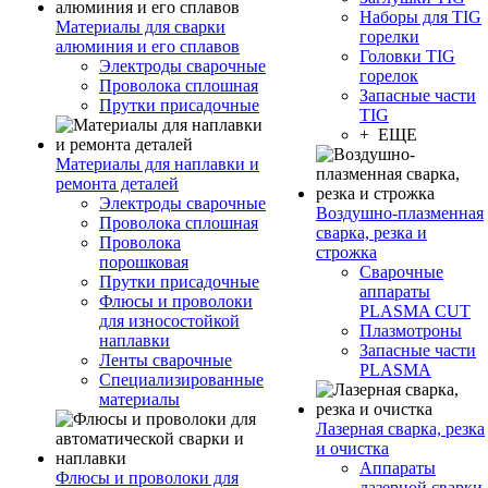
Наборы для TIG
Материалы для сварки
горелки
алюминия и его сплавов
Головки TIG
Электроды сварочные
горелок
Проволока сплошная
Запасные части
Прутки присадочные
TIG
+ ЕЩЕ
Материалы для наплавки и
ремонта деталей
Электроды сварочные
Воздушно-плазменная
Проволока сплошная
сварка, резка и
Проволока
строжка
порошковая
Сварочные
Прутки присадочные
аппараты
Флюсы и проволоки
PLASMA CUT
для износостойкой
Плазмотроны
наплавки
Запасные части
Ленты сварочные
PLASMA
Специализированные
материалы
Лазерная сварка, резка
и очистка
Аппараты
Флюсы и проволоки для
лазерной сварки