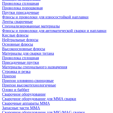
Проволока сплошная
Проволока порошковая
Прутки присадочные
Флюсы и проволоки для износостойкой наплавки
Ленты сварочные
Специализированные материалы
Флюсы и проволоки для автоматической сварки и наплавки
Кислые флюсы
Нейтральные флюсы
Основные флюсы
Высокоосновные флюсы
Материалы для сварки титана
Проволока сплошная
Присадочные прутки
Материалы специального назначения
Строжка и резка
Припои
Припои оловянно-свинцовые
Припои высокотехнологичные
Олово и баббит
Сварочное оборудование
Сварочное оборудование для MMA сварки
Сварочные аппараты MMA
Запасные части MMA
Сварочное оборудование для MIG/MAG сварки