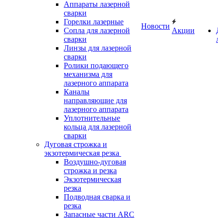
Аппараты лазерной
сварки
Горелки лазерные
Новости
Сопла для лазерной
Акции
сварки
Линзы для лазерной
сварки
Ролики подающего
механизма для
лазерного аппарата
Каналы
направляющие для
лазерного аппарата
Уплотнительные
кольца для лазерной
сварки
Дуговая строжка и
экзотермическая резка
Воздушно-дуговая
строжка и резка
Экзотермическая
резка
Подводная сварка и
резка
Запасные части ARC