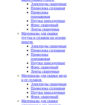
Электроды сварочные
Проволока сплошная
Проволока
порошковая
Прутки присадочные
Флюс сварочный
Ленты сварочные
Материалы для сварки
чугуна и сплавов на основе
никеля
Электроды сварочные
Проволока сплошная
Проволока
порошковая
Прутки присадочные
Флюс сварочный
Ленты сварочные
Материалы для сварки меди
и ее сплавов
Электроды сварочные
Проволока сплошная
Прутки присадочные
Флюс сварочный
Материалы для сварки