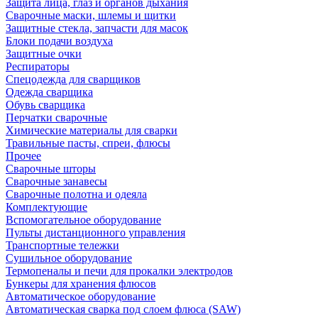
Защита лица, глаз и органов дыхания
Сварочные маски, шлемы и щитки
Защитные стекла, запчасти для масок
Блоки подачи воздуха
Защитные очки
Респираторы
Спецодежда для сварщиков
Одежда сварщика
Обувь сварщика
Перчатки сварочные
Химические материалы для сварки
Травильные пасты, спреи, флюсы
Прочее
Сварочные шторы
Сварочные занавесы
Сварочные полотна и одеяла
Комплектующие
Вспомогательное оборудование
Пульты дистанционного управления
Транспортные тележки
Сушильное оборудование
Термопеналы и печи для прокалки электродов
Бункеры для хранения флюсов
Автоматическое оборудование
Автоматическая сварка под слоем флюса (SAW)