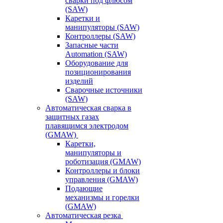
сварки под флюсом
(SAW)
Каретки и
манипуляторы (SAW)
Контроллеры (SAW)
Запасные части
Automation (SAW)
Оборудование для
позиционирования
изделий
Сварочные источники
(SAW)
Автоматическая сварка в
защитных газах
плавящимся электродом
(GMAW)
Каретки,
манипуляторы и
роботизация (GMAW)
Контроллеры и блоки
управления (GMAW)
Подающие
механизмы и горелки
(GMAW)
Автоматическая резка