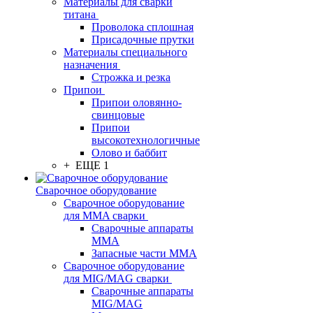
Материалы для сварки
титана
Проволока сплошная
Присадочные прутки
Материалы специального
назначения
Строжка и резка
Припои
Припои оловянно-
свинцовые
Припои
высокотехнологичные
Олово и баббит
+ ЕЩЕ 1
Сварочное оборудование
Сварочное оборудование
для MMA сварки
Сварочные аппараты
MMA
Запасные части MMA
Сварочное оборудование
для MIG/MAG сварки
Сварочные аппараты
MIG/MAG