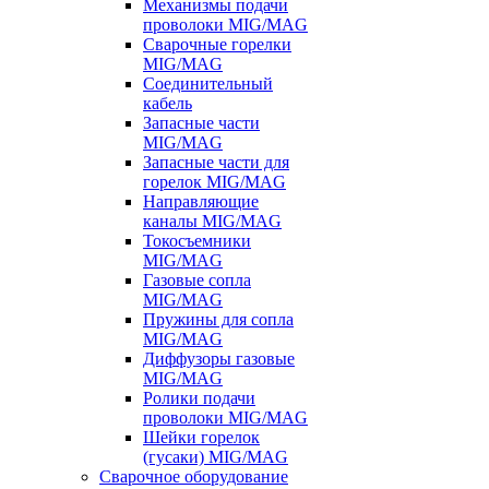
Механизмы подачи
проволоки MIG/MAG
Сварочные горелки
MIG/MAG
Соединительный
кабель
Запасные части
MIG/MAG
Запасные части для
горелок MIG/MAG
Направляющие
каналы MIG/MAG
Токосъемники
MIG/MAG
Газовые сопла
MIG/MAG
Пружины для сопла
MIG/MAG
Диффузоры газовые
MIG/MAG
Ролики подачи
проволоки MIG/MAG
Шейки горелок
(гусаки) MIG/MAG
Сварочное оборудование