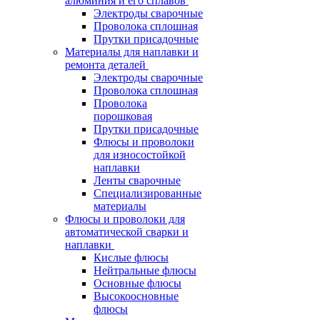
алюминия и его сплавов
Электроды сварочные
Проволока сплошная
Прутки присадочные
Материалы для наплавки и
ремонта деталей
Электроды сварочные
Проволока сплошная
Проволока
порошковая
Прутки присадочные
Флюсы и проволоки
для износостойкой
наплавки
Ленты сварочные
Специализированные
материалы
Флюсы и проволоки для
автоматической сварки и
наплавки
Кислые флюсы
Нейтральные флюсы
Основные флюсы
Высокоосновные
флюсы