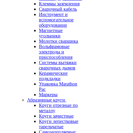
Клеммы заземления
Сварочный кабель
Инструмент и
вспомогательное
оборудование
Магнитные
угольники
Молотки сварщика
Вольфрамовые
электроды и
приспособления
Системы вытяжки
сварочных дымов
Керамические
подкладки
Упаковка Marathon
Pac
Маркеры
Абразивные круги
Круги отрезные по
металлу
Круги зачистные
Круги лепестковые
тарельчатые
Самозацепляемые