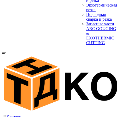
и резка
Экзотермическая
резка
Подводная
сварка и резка
Запасные части
ARC GOUGING
&
EXOTHERMIC
CUTTING
Каталог