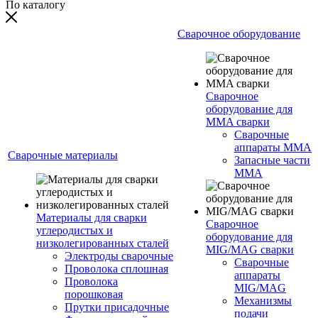
По каталогу
Сварочное оборудование
Сварочное
оборудование для
MMA сварки
Сварочные
аппараты MMA
Сварочные материалы
Запасные части
MMA
Материалы для сварки
Сварочное
углеродистых и
оборудование для
низколегированных сталей
MIG/MAG сварки
Электроды сварочные
Сварочные
Проволока сплошная
аппараты
Проволока
MIG/MAG
порошковая
Механизмы
Прутки присадочные
подачи