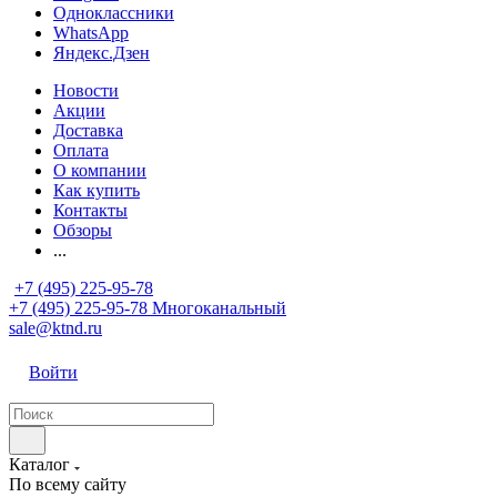
Одноклассники
WhatsApp
Яндекс.Дзен
Новости
Акции
Доставка
Оплата
О компании
Как купить
Контакты
Обзоры
...
+7 (495) 225-95-78
+7 (495) 225-95-78
Многоканальный
sale@ktnd.ru
Войти
Каталог
По всему сайту