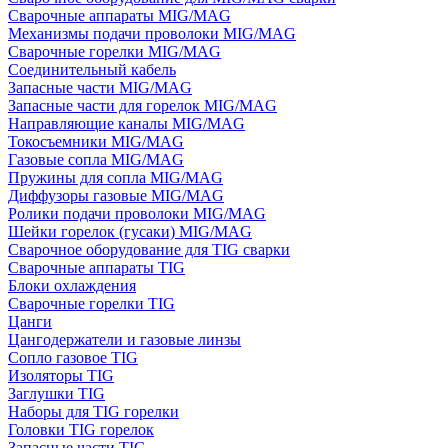
Сварочные аппараты MIG/MAG
Механизмы подачи проволоки MIG/MAG
Сварочные горелки MIG/MAG
Соединительный кабель
Запасные части MIG/MAG
Запасные части для горелок MIG/MAG
Направляющие каналы MIG/MAG
Токосъемники MIG/MAG
Газовые сопла MIG/MAG
Пружины для сопла MIG/MAG
Диффузоры газовые MIG/MAG
Ролики подачи проволоки MIG/MAG
Шейки горелок (гусаки) MIG/MAG
Сварочное оборудование для TIG сварки
Сварочные аппараты TIG
Блоки охлаждения
Сварочные горелки TIG
Цанги
Цангодержатели и газовые линзы
Сопло газовое TIG
Изоляторы TIG
Заглушки TIG
Наборы для TIG горелки
Головки TIG горелок
Запасные части TIG