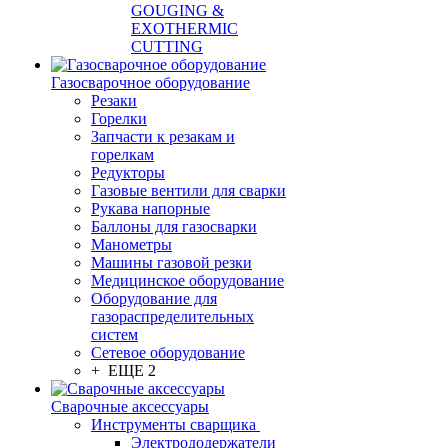
GOUGING &
EXOTHERMIC
CUTTING
Газосварочное оборудование
Резаки
Горелки
Запчасти к резакам и
горелкам
Редукторы
Газовые вентили для сварки
Рукава напорные
Баллоны для газосварки
Манометры
Машины газовой резки
Медицинское оборудование
Оборудование для
газораспределительных
систем
Сетевое оборудование
+ ЕЩЕ 2
Сварочные аксессуары
Инструменты сварщика
Электрододержатели