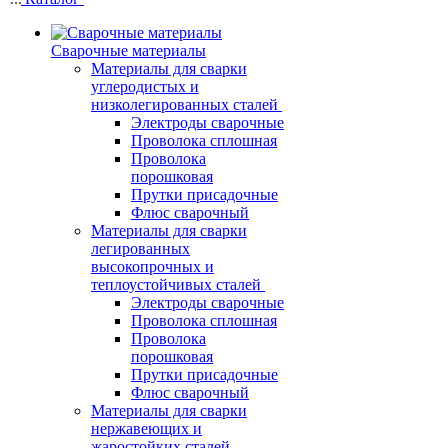
Сварочные материалы
Материалы для сварки
углеродистых и
низколегированных сталей
Электроды сварочные
Проволока сплошная
Проволока
порошковая
Прутки присадочные
Флюс сварочный
Материалы для сварки
легированных
высокопрочных и
теплоустойчивых сталей
Электроды сварочные
Проволока сплошная
Проволока
порошковая
Прутки присадочные
Флюс сварочный
Материалы для сварки
нержавеющих и
жаростойких сталей