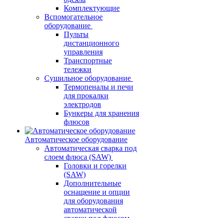
Комплектующие
Вспомогательное
оборудование
Пульты
дистанционного
управления
Транспортные
тележки
Сушильное оборудование
Термопеналы и печи
для прокалки
электродов
Бункеры для хранения
флюсов
Автоматическое оборудование
Автоматическая сварка под
слоем флюса (SAW)
Головки и горелки
(SAW)
Дополнительные
оснащение и опции
для оборудования
автоматической