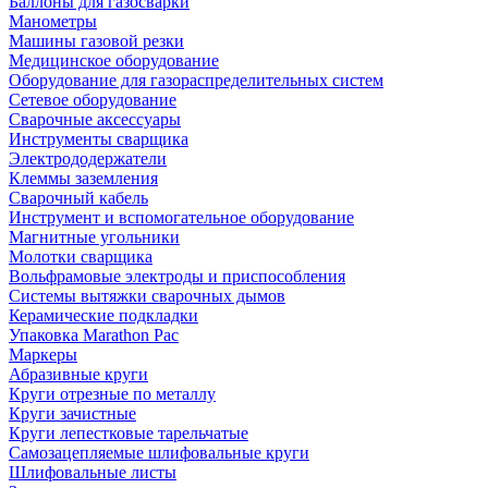
Баллоны для газосварки
Манометры
Машины газовой резки
Медицинское оборудование
Оборудование для газораспределительных систем
Сетевое оборудование
Сварочные аксессуары
Инструменты сварщика
Электрододержатели
Клеммы заземления
Сварочный кабель
Инструмент и вспомогательное оборудование
Магнитные угольники
Молотки сварщика
Вольфрамовые электроды и приспособления
Системы вытяжки сварочных дымов
Керамические подкладки
Упаковка Marathon Pac
Маркеры
Абразивные круги
Круги отрезные по металлу
Круги зачистные
Круги лепестковые тарельчатые
Самозацепляемые шлифовальные круги
Шлифовальные листы