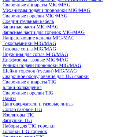
Сварочные аппараты MIG/MAG
Механизмы подачи проволоки MIG/MAG
Сварочные горелки MIG/MAG
Соединительный кабель
Запасные части MIG/MAG
Запасные части для горелок MIG/MAG
Направляющие каналы MIG/MAG
Токосъемники MIG/MAG
Газовые сопла MIG/MAG
Пружины для сопла MIG/MAG
Диффузоры газовые MIG/MAG
Ролики подачи проволоки MIG/MAG
Шейки горелок (гусаки) MIG/MAG
Сварочное оборудование для TIG сварки
Сварочные аппараты TIG
Блоки охлаждения
Сварочные горелки TIG
Цанги
Цангодержатели и газовые линзы
Сопло газовое TIG
Изоляторы TIG
Заглушки TIG
Наборы для TIG горелки
Головки TIG горелок
Запасные части TIG