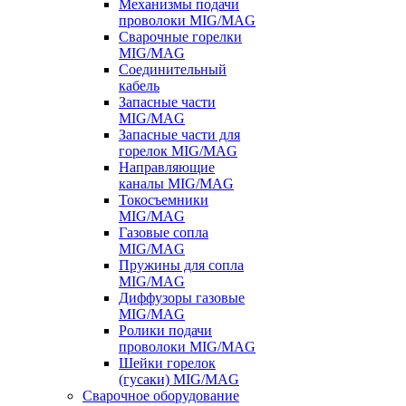
Механизмы подачи
проволоки MIG/MAG
Сварочные горелки
MIG/MAG
Соединительный
кабель
Запасные части
MIG/MAG
Запасные части для
горелок MIG/MAG
Направляющие
каналы MIG/MAG
Токосъемники
MIG/MAG
Газовые сопла
MIG/MAG
Пружины для сопла
MIG/MAG
Диффузоры газовые
MIG/MAG
Ролики подачи
проволоки MIG/MAG
Шейки горелок
(гусаки) MIG/MAG
Сварочное оборудование