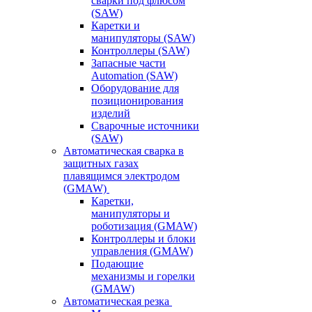
сварки под флюсом
(SAW)
Каретки и
манипуляторы (SAW)
Контроллеры (SAW)
Запасные части
Automation (SAW)
Оборудование для
позиционирования
изделий
Сварочные источники
(SAW)
Автоматическая сварка в
защитных газах
плавящимся электродом
(GMAW)
Каретки,
манипуляторы и
роботизация (GMAW)
Контроллеры и блоки
управления (GMAW)
Подающие
механизмы и горелки
(GMAW)
Автоматическая резка