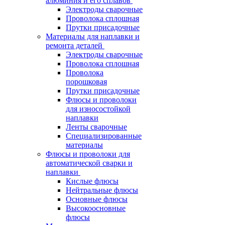
алюминия и его сплавов
Электроды сварочные
Проволока сплошная
Прутки присадочные
Материалы для наплавки и
ремонта деталей
Электроды сварочные
Проволока сплошная
Проволока
порошковая
Прутки присадочные
Флюсы и проволоки
для износостойкой
наплавки
Ленты сварочные
Специализированные
материалы
Флюсы и проволоки для
автоматической сварки и
наплавки
Кислые флюсы
Нейтральные флюсы
Основные флюсы
Высокоосновные
флюсы