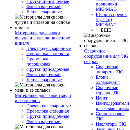
Прутки присадочные
проволоки
Флюс сварочный
MIG/MAG
Ленты сварочные
Шейки горелок
(гусаки)
MIG/MAG
+ ЕЩЕ
Материалы для сварки
чугуна и сплавов на основе
никеля
Электроды сварочные
Сварочное
Проволока сплошная
оборудование для TIG
Проволока
сварки
порошковая
Сварочные
Прутки присадочные
аппараты TIG
Флюс сварочный
Блоки
Ленты сварочные
охлаждения
Сварочные
горелки TIG
Материалы для сварки меди
Цанги
и ее сплавов
Цангодержатели
Электроды сварочные
и газовые линзы
Проволока сплошная
Сопло газовое
Прутки присадочные
TIG
Флюс сварочный
Изоляторы TIG
Заглушки TIG