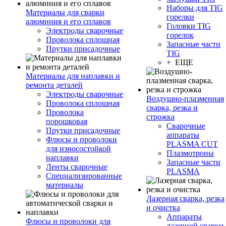
Наборы для TIG
Материалы для сварки
горелки
алюминия и его сплавов
Головки TIG
Электроды сварочные
горелок
Проволока сплошная
Запасные части
Прутки присадочные
TIG
+ ЕЩЕ
Материалы для наплавки и
ремонта деталей
Электроды сварочные
Воздушно-плазменная
Проволока сплошная
сварка, резка и
Проволока
строжка
порошковая
Сварочные
Прутки присадочные
аппараты
Флюсы и проволоки
PLASMA CUT
для износостойкой
Плазмотроны
наплавки
Запасные части
Ленты сварочные
PLASMA
Специализированные
материалы
Лазерная сварка, резка
и очистка
Аппараты
Флюсы и проволоки для
лазерной сварки