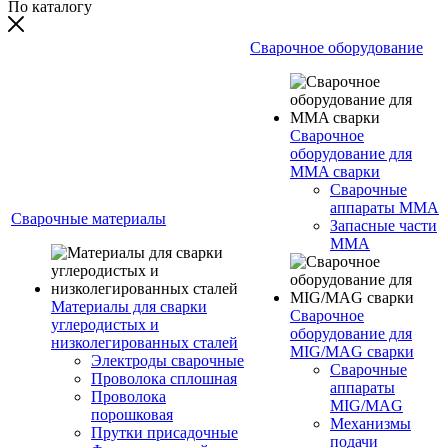
По каталогу
Сварочное оборудование
Сварочное
оборудование для
MMA сварки
Сварочные
аппараты MMA
Сварочные материалы
Запасные части
MMA
Материалы для сварки
Сварочное
углеродистых и
оборудование для
низколегированных сталей
MIG/MAG сварки
Электроды сварочные
Сварочные
Проволока сплошная
аппараты
Проволока
MIG/MAG
порошковая
Механизмы
Прутки присадочные
подачи