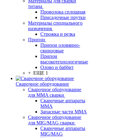
Материалы для сварки
титана
Проволока сплошная
Присадочные прутки
Материалы специального
назначения
Строжка и резка
Припои
Припои оловянно-
свинцовые
Припои
высокотехнологичные
Олово и баббит
+ ЕЩЕ 1
Сварочное оборудование
Сварочное оборудование
для MMA сварки
Сварочные аппараты
MMA
Запасные части MMA
Сварочное оборудование
для MIG/MAG сварки
Сварочные аппараты
MIG/MAG