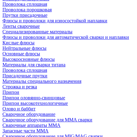
Проволока сплошная
Проволока порошковая
Прутки присадочные
Флюсы и проволоки для износостойкой наплавки
Ленты сварочные
Специализированные материалы
Флюсы и проволоки для автоматической сварки и наплавки
Кислые флюсы
Нейтральные флюсы
Основные флюсы
Высокоосновные флюсы
Материалы для сварки титана
Проволока сплошная
Присадочные прутки
Материалы специального назначения
Строжка и резка
Припои
Припои оловянно-свинцовые
Припои высокотехнологичные
Олово и баббит
Сварочное оборудование
Сварочное оборудование для MMA сварки
Сварочные аппараты MMA
Запасные части MMA
Сварочное оборудование для MIG/MAG сварки