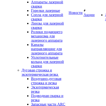
Аппараты лазерной
сварки
Горелки лазерные
Новости
Сопла для лазерной
Акции
сварки
Линзы для лазерной
сварки
Ролики подающего
механизма для
лазерного аппарата
Каналы
направляющие для
лазерного аппарата
Уплотнительные
кольца для лазерной
сварки
Дуговая строжка и
экзотермическая резка
Воздушно-дуговая
строжка и резка
Экзотермическая
резка
Подводная сварка и
резка
Запасные части ARC