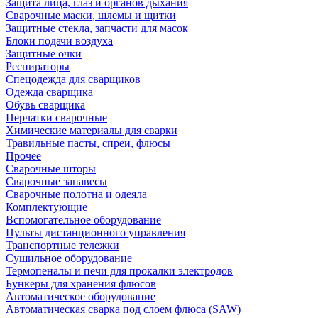
Защита лица, глаз и органов дыхания
Сварочные маски, шлемы и щитки
Защитные стекла, запчасти для масок
Блоки подачи воздуха
Защитные очки
Респираторы
Спецодежда для сварщиков
Одежда сварщика
Обувь сварщика
Перчатки сварочные
Химические материалы для сварки
Травильные пасты, спреи, флюсы
Прочее
Сварочные шторы
Сварочные занавесы
Сварочные полотна и одеяла
Комплектующие
Вспомогательное оборудование
Пульты дистанционного управления
Транспортные тележки
Сушильное оборудование
Термопеналы и печи для прокалки электродов
Бункеры для хранения флюсов
Автоматическое оборудование
Автоматическая сварка под слоем флюса (SAW)