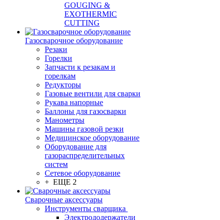
GOUGING &
EXOTHERMIC
CUTTING
Газосварочное оборудование
Резаки
Горелки
Запчасти к резакам и
горелкам
Редукторы
Газовые вентили для сварки
Рукава напорные
Баллоны для газосварки
Манометры
Машины газовой резки
Медицинское оборудование
Оборудование для
газораспределительных
систем
Сетевое оборудование
+ ЕЩЕ 2
Сварочные аксессуары
Инструменты сварщика
Электрододержатели