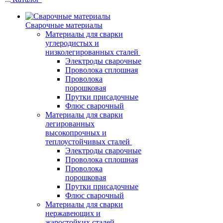
Сварочные материалы
Материалы для сварки
углеродистых и
низколегированных сталей
Электроды сварочные
Проволока сплошная
Проволока
порошковая
Прутки присадочные
Флюс сварочный
Материалы для сварки
легированных
высокопрочных и
теплоустойчивых сталей
Электроды сварочные
Проволока сплошная
Проволока
порошковая
Прутки присадочные
Флюс сварочный
Материалы для сварки
нержавеющих и
жаростойких сталей