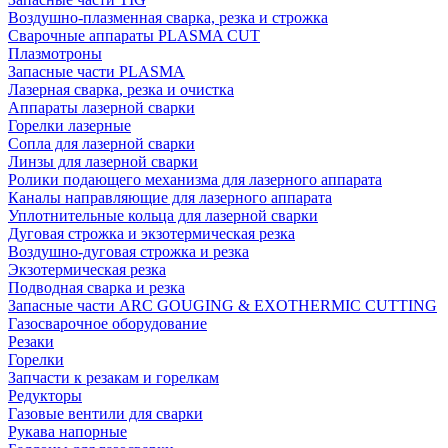
Воздушно-плазменная сварка, резка и строжка
Сварочные аппараты PLASMA CUT
Плазмотроны
Запасные части PLASMA
Лазерная сварка, резка и очистка
Аппараты лазерной сварки
Горелки лазерные
Сопла для лазерной сварки
Линзы для лазерной сварки
Ролики подающего механизма для лазерного аппарата
Каналы направляющие для лазерного аппарата
Уплотнительные кольца для лазерной сварки
Дуговая строжка и экзотермическая резка
Воздушно-дуговая строжка и резка
Экзотермическая резка
Подводная сварка и резка
Запасные части ARC GOUGING & EXOTHERMIC CUTTING
Газосварочное оборудование
Резаки
Горелки
Запчасти к резакам и горелкам
Редукторы
Газовые вентили для сварки
Рукава напорные