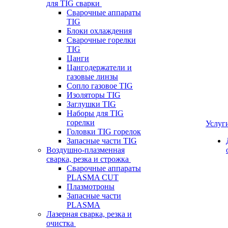
для TIG сварки
Сварочные аппараты
TIG
Блоки охлаждения
Сварочные горелки
TIG
Цанги
Цангодержатели и
газовые линзы
Сопло газовое TIG
Изоляторы TIG
Заглушки TIG
Наборы для TIG
горелки
Услуг
Головки TIG горелок
Запасные части TIG
Воздушно-плазменная
сварка, резка и строжка
Сварочные аппараты
PLASMA CUT
Плазмотроны
Запасные части
PLASMA
Лазерная сварка, резка и
очистка