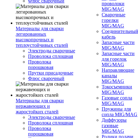
Флюс сварочный
проволоки
MIG/MAG
Сварочные
горелки
MIG/MAG
Материалы для сварки
Соединительны
легированных
кабель
высокопрочных и
Запасные части
теплоустойчивых сталей
MIG/MAG
Электроды сварочные
Запасные части
Проволока сплошная
для горелок
Проволока
MIG/MAG
порошковая
Направляющие
Прутки присадочные
каналы
Флюс сварочный
MIG/MAG
Токосъемники
MIG/MAG
Газовые сопла
Материалы для сварки
MIG/MAG
нержавеющих и
Пружины для
жаростойких сталей
сопла MIG/MAG
Электроды сварочные
Диффузоры
Проволока сплошная
газовые
Проволока
MIG/MAG
порошковая
Ролики подачи