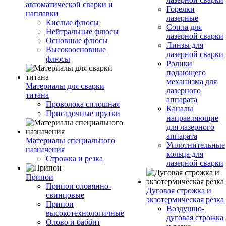
автоматической сварки и
Горелки
наплавки
лазерные
Кислые флюсы
Сопла для
Нейтральные флюсы
лазерной сварки
Основные флюсы
Линзы для
Высокоосновные
лазерной сварки
флюсы
Ролики
подающего
механизма для
Материалы для сварки
лазерного
титана
аппарата
Проволока сплошная
Каналы
Присадочные прутки
направляющие
для лазерного
аппарата
Материалы специального
Уплотнительные
назначения
кольца для
Строжка и резка
лазерной сварки
Припои
Припои оловянно-
Дуговая строжка и
свинцовые
экзотермическая резка
Припои
Воздушно-
высокотехнологичные
дуговая строжка
Олово и баббит