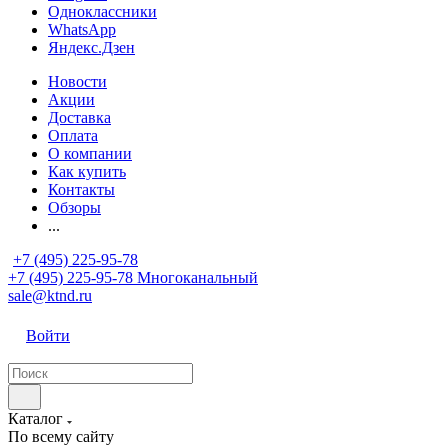
Одноклассники
WhatsApp
Яндекс.Дзен
Новости
Акции
Доставка
Оплата
О компании
Как купить
Контакты
Обзоры
...
+7 (495) 225-95-78
+7 (495) 225-95-78
Многоканальный
sale@ktnd.ru
Войти
Каталог
По всему сайту