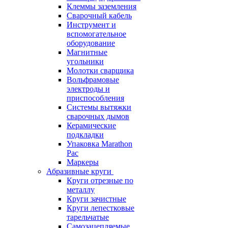
Клеммы заземления
Сварочный кабель
Инструмент и
вспомогательное
оборудование
Магнитные
угольники
Молотки сварщика
Вольфрамовые
электроды и
приспособления
Системы вытяжки
сварочных дымов
Керамические
подкладки
Упаковка Marathon
Pac
Маркеры
Абразивные круги
Круги отрезные по
металлу
Круги зачистные
Круги лепестковые
тарельчатые
Самозацепляемые