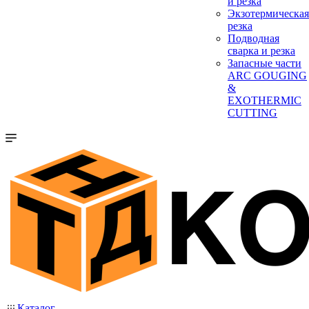
и резка
Экзотермическая
резка
Подводная
сварка и резка
Запасные части
ARC GOUGING
&
EXOTHERMIC
CUTTING
Каталог