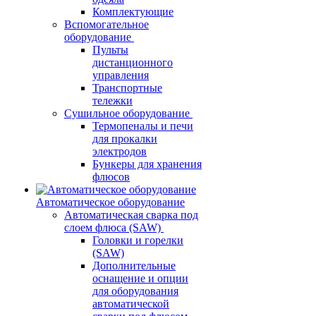
Комплектующие
Вспомогательное
оборудование
Пульты
дистанционного
управления
Транспортные
тележки
Сушильное оборудование
Термопеналы и печи
для прокалки
электродов
Бункеры для хранения
флюсов
Автоматическое оборудование
Автоматическая сварка под
слоем флюса (SAW)
Головки и горелки
(SAW)
Дополнительные
оснащение и опции
для оборудования
автоматической