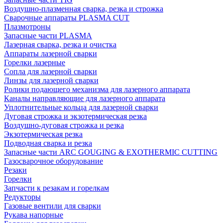
Воздушно-плазменная сварка, резка и строжка
Сварочные аппараты PLASMA CUT
Плазмотроны
Запасные части PLASMA
Лазерная сварка, резка и очистка
Аппараты лазерной сварки
Горелки лазерные
Сопла для лазерной сварки
Линзы для лазерной сварки
Ролики подающего механизма для лазерного аппарата
Каналы направляющие для лазерного аппарата
Уплотнительные кольца для лазерной сварки
Дуговая строжка и экзотермическая резка
Воздушно-дуговая строжка и резка
Экзотермическая резка
Подводная сварка и резка
Запасные части ARC GOUGING & EXOTHERMIC CUTTING
Газосварочное оборудование
Резаки
Горелки
Запчасти к резакам и горелкам
Редукторы
Газовые вентили для сварки
Рукава напорные