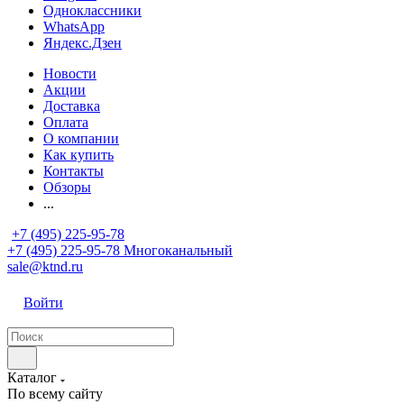
Одноклассники
WhatsApp
Яндекс.Дзен
Новости
Акции
Доставка
Оплата
О компании
Как купить
Контакты
Обзоры
...
+7 (495) 225-95-78
+7 (495) 225-95-78
Многоканальный
sale@ktnd.ru
Войти
Каталог
По всему сайту