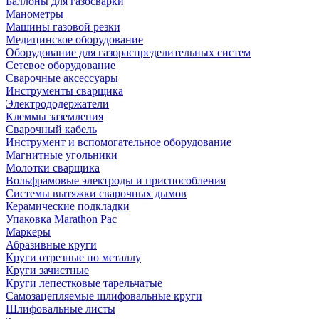
Баллоны для газосварки
Манометры
Машины газовой резки
Медицинское оборудование
Оборудование для газораспределительных систем
Сетевое оборудование
Сварочные аксессуары
Инструменты сварщика
Электрододержатели
Клеммы заземления
Сварочный кабель
Инструмент и вспомогательное оборудование
Магнитные угольники
Молотки сварщика
Вольфрамовые электроды и приспособления
Системы вытяжки сварочных дымов
Керамические подкладки
Упаковка Marathon Pac
Маркеры
Абразивные круги
Круги отрезные по металлу
Круги зачистные
Круги лепестковые тарельчатые
Самозацепляемые шлифовальные круги
Шлифовальные листы