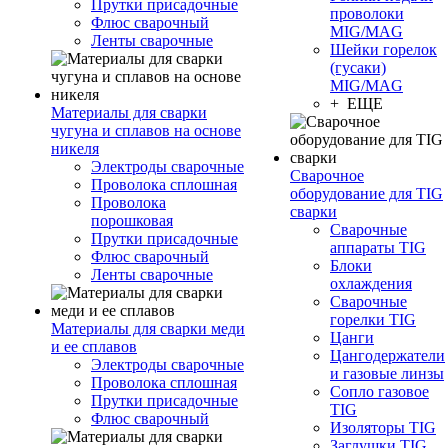
Прутки присадочные
проволоки
Флюс сварочный
MIG/MAG
Ленты сварочные
Шейки горелок
(гусаки)
MIG/MAG
+ ЕЩЕ
Материалы для сварки
чугуна и сплавов на основе
никеля
Электроды сварочные
Сварочное
Проволока сплошная
оборудование для TIG
Проволока
сварки
порошковая
Сварочные
Прутки присадочные
аппараты TIG
Флюс сварочный
Блоки
Ленты сварочные
охлаждения
Сварочные
горелки TIG
Материалы для сварки меди
Цанги
и ее сплавов
Цангодержатели
Электроды сварочные
и газовые линзы
Проволока сплошная
Сопло газовое
Прутки присадочные
TIG
Флюс сварочный
Изоляторы TIG
Заглушки TIG