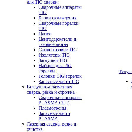
для TIG сварки
Сварочные аппараты
TIG
Блоки охлаждения
Сварочные горелки
TIG
Цанги
Цангодержатели и
газовые линзы
Сопло газовое TIG
Изоляторы TIG
Заглушки TIG
Наборы для TIG
горелки
Услуг
Головки TIG горелок
Запасные части TIG
Воздушно-плазменная
сварка, резка и строжка
Сварочные аппараты
PLASMA CUT
Плазмотроны
Запасные части
PLASMA
Лазерная сварка, резка и
очистка