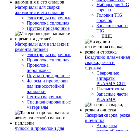
Наборы для TIG
Материалы для сварки
горелки
алюминия и его сплавов
Головки TIG
Электроды сварочные
горелок
Проволока сплошная
Запасные части
Прутки присадочные
TIG
+ ЕЩЕ
Материалы для наплавки и
ремонта деталей
Электроды сварочные
Воздушно-плазменная
Проволока сплошная
сварка, резка и
Проволока
строжка
порошковая
Сварочные
Прутки присадочные
аппараты
Флюсы и проволоки
PLASMA CUT
для износостойкой
Плазмотроны
наплавки
Запасные части
Ленты сварочные
PLASMA
Специализированные
материалы
Лазерная сварка, резка
и очистка
Аппараты
Флюсы и проволоки для
лазерной сварки