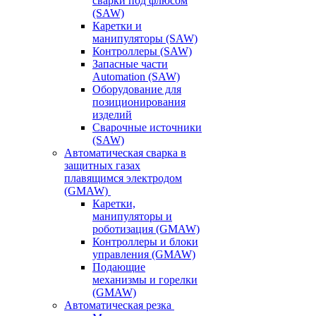
сварки под флюсом
(SAW)
Каретки и
манипуляторы (SAW)
Контроллеры (SAW)
Запасные части
Automation (SAW)
Оборудование для
позиционирования
изделий
Сварочные источники
(SAW)
Автоматическая сварка в
защитных газах
плавящимся электродом
(GMAW)
Каретки,
манипуляторы и
роботизация (GMAW)
Контроллеры и блоки
управления (GMAW)
Подающие
механизмы и горелки
(GMAW)
Автоматическая резка