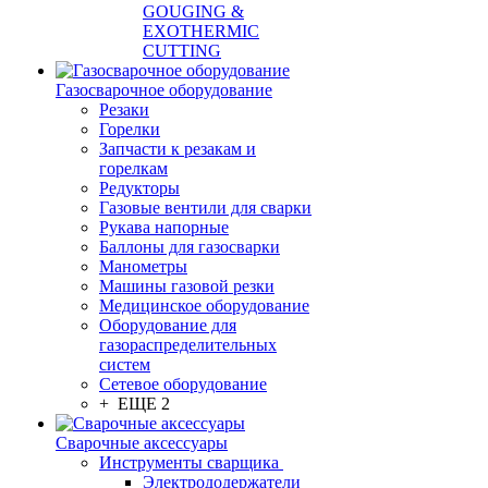
GOUGING &
EXOTHERMIC
CUTTING
Газосварочное оборудование
Резаки
Горелки
Запчасти к резакам и
горелкам
Редукторы
Газовые вентили для сварки
Рукава напорные
Баллоны для газосварки
Манометры
Машины газовой резки
Медицинское оборудование
Оборудование для
газораспределительных
систем
Сетевое оборудование
+ ЕЩЕ 2
Сварочные аксессуары
Инструменты сварщика
Электрододержатели