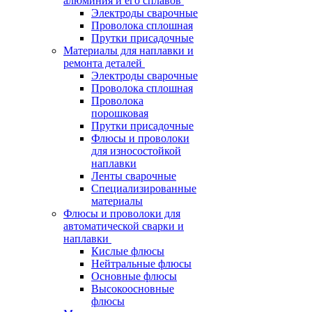
алюминия и его сплавов
Электроды сварочные
Проволока сплошная
Прутки присадочные
Материалы для наплавки и
ремонта деталей
Электроды сварочные
Проволока сплошная
Проволока
порошковая
Прутки присадочные
Флюсы и проволоки
для износостойкой
наплавки
Ленты сварочные
Специализированные
материалы
Флюсы и проволоки для
автоматической сварки и
наплавки
Кислые флюсы
Нейтральные флюсы
Основные флюсы
Высокоосновные
флюсы