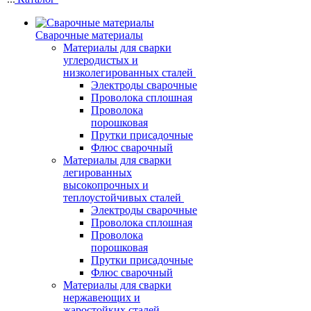
Сварочные материалы
Материалы для сварки
углеродистых и
низколегированных сталей
Электроды сварочные
Проволока сплошная
Проволока
порошковая
Прутки присадочные
Флюс сварочный
Материалы для сварки
легированных
высокопрочных и
теплоустойчивых сталей
Электроды сварочные
Проволока сплошная
Проволока
порошковая
Прутки присадочные
Флюс сварочный
Материалы для сварки
нержавеющих и
жаростойких сталей