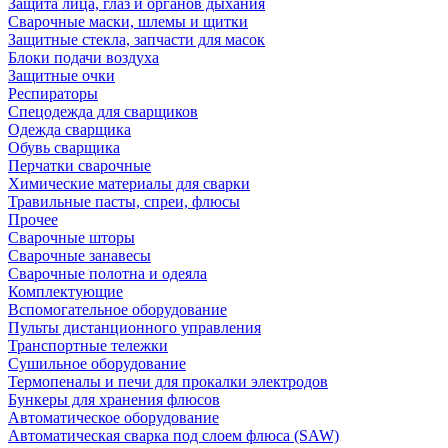
Защита лица, глаз и органов дыхания
Сварочные маски, шлемы и щитки
Защитные стекла, запчасти для масок
Блоки подачи воздуха
Защитные очки
Респираторы
Спецодежда для сварщиков
Одежда сварщика
Обувь сварщика
Перчатки сварочные
Химические материалы для сварки
Травильные пасты, спреи, флюсы
Прочее
Сварочные шторы
Сварочные занавесы
Сварочные полотна и одеяла
Комплектующие
Вспомогательное оборудование
Пульты дистанционного управления
Транспортные тележки
Сушильное оборудование
Термопеналы и печи для прокалки электродов
Бункеры для хранения флюсов
Автоматическое оборудование
Автоматическая сварка под слоем флюса (SAW)