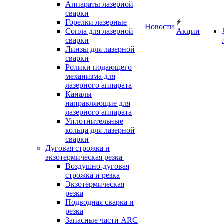
Аппараты лазерной
сварки
Горелки лазерные
Новости
Сопла для лазерной
Акции
сварки
Линзы для лазерной
сварки
Ролики подающего
механизма для
лазерного аппарата
Каналы
направляющие для
лазерного аппарата
Уплотнительные
кольца для лазерной
сварки
Дуговая строжка и
экзотермическая резка
Воздушно-дуговая
строжка и резка
Экзотермическая
резка
Подводная сварка и
резка
Запасные части ARC