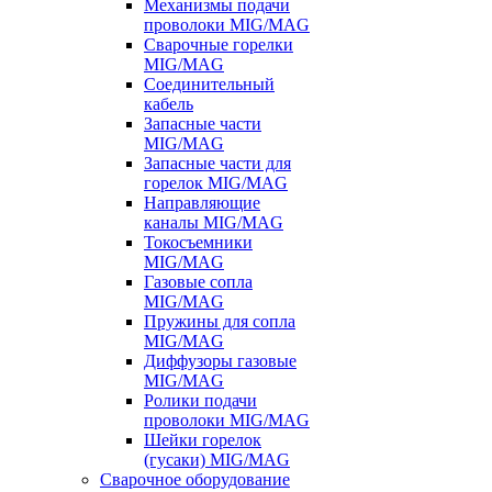
Механизмы подачи
проволоки MIG/MAG
Сварочные горелки
MIG/MAG
Соединительный
кабель
Запасные части
MIG/MAG
Запасные части для
горелок MIG/MAG
Направляющие
каналы MIG/MAG
Токосъемники
MIG/MAG
Газовые сопла
MIG/MAG
Пружины для сопла
MIG/MAG
Диффузоры газовые
MIG/MAG
Ролики подачи
проволоки MIG/MAG
Шейки горелок
(гусаки) MIG/MAG
Сварочное оборудование