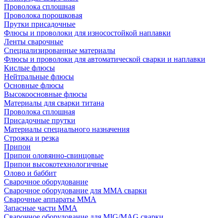
Проволока сплошная
Проволока порошковая
Прутки присадочные
Флюсы и проволоки для износостойкой наплавки
Ленты сварочные
Специализированные материалы
Флюсы и проволоки для автоматической сварки и наплавки
Кислые флюсы
Нейтральные флюсы
Основные флюсы
Высокоосновные флюсы
Материалы для сварки титана
Проволока сплошная
Присадочные прутки
Материалы специального назначения
Строжка и резка
Припои
Припои оловянно-свинцовые
Припои высокотехнологичные
Олово и баббит
Сварочное оборудование
Сварочное оборудование для MMA сварки
Сварочные аппараты MMA
Запасные части MMA
Сварочное оборудование для MIG/MAG сварки