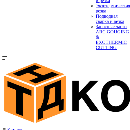
и резка
Экзотермическая
резка
Подводная
сварка и резка
Запасные части
ARC GOUGING
&
EXOTHERMIC
CUTTING
Каталог