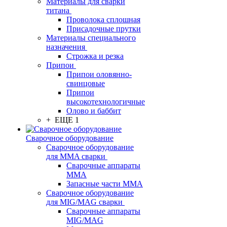
Материалы для сварки
титана
Проволока сплошная
Присадочные прутки
Материалы специального
назначения
Строжка и резка
Припои
Припои оловянно-
свинцовые
Припои
высокотехнологичные
Олово и баббит
+ ЕЩЕ 1
Сварочное оборудование
Сварочное оборудование
для MMA сварки
Сварочные аппараты
MMA
Запасные части MMA
Сварочное оборудование
для MIG/MAG сварки
Сварочные аппараты
MIG/MAG