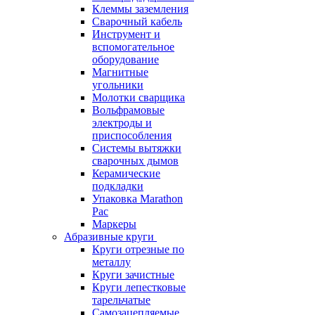
Клеммы заземления
Сварочный кабель
Инструмент и
вспомогательное
оборудование
Магнитные
угольники
Молотки сварщика
Вольфрамовые
электроды и
приспособления
Системы вытяжки
сварочных дымов
Керамические
подкладки
Упаковка Marathon
Pac
Маркеры
Абразивные круги
Круги отрезные по
металлу
Круги зачистные
Круги лепестковые
тарельчатые
Самозацепляемые