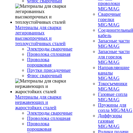
Флюс сварочный
проволоки
MIG/MAG
Сварочные
горелки
MIG/MAG
Материалы для сварки
Соединительны
легированных
кабель
высокопрочных и
Запасные части
теплоустойчивых сталей
MIG/MAG
Электроды сварочные
Запасные части
Проволока сплошная
для горелок
Проволока
MIG/MAG
порошковая
Направляющие
Прутки присадочные
каналы
Флюс сварочный
MIG/MAG
Токосъемники
MIG/MAG
Газовые сопла
Материалы для сварки
MIG/MAG
нержавеющих и
Пружины для
жаростойких сталей
сопла MIG/MAG
Электроды сварочные
Диффузоры
Проволока сплошная
газовые
Проволока
MIG/MAG
порошковая
Ролики подачи