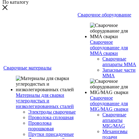
По каталогу
Сварочное оборудование
Сварочное
оборудование для
MMA сварки
Сварочные
аппараты MMA
Сварочные материалы
Запасные части
MMA
Материалы для сварки
Сварочное
углеродистых и
оборудование для
низколегированных сталей
MIG/MAG сварки
Электроды сварочные
Сварочные
Проволока сплошная
аппараты
Проволока
MIG/MAG
порошковая
Механизмы
Прутки присадочные
подачи