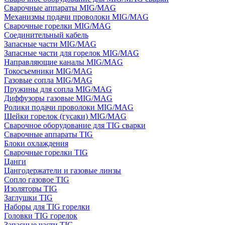
Сварочные аппараты MIG/MAG
Механизмы подачи проволоки MIG/MAG
Сварочные горелки MIG/MAG
Соединительный кабель
Запасные части MIG/MAG
Запасные части для горелок MIG/MAG
Направляющие каналы MIG/MAG
Токосъемники MIG/MAG
Газовые сопла MIG/MAG
Пружины для сопла MIG/MAG
Диффузоры газовые MIG/MAG
Ролики подачи проволоки MIG/MAG
Шейки горелок (гусаки) MIG/MAG
Сварочное оборудование для TIG сварки
Сварочные аппараты TIG
Блоки охлаждения
Сварочные горелки TIG
Цанги
Цангодержатели и газовые линзы
Сопло газовое TIG
Изоляторы TIG
Заглушки TIG
Наборы для TIG горелки
Головки TIG горелок
Запасные части TIG