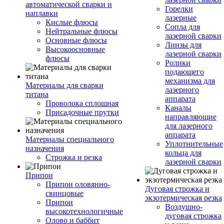
автоматической сварки и
Горелки
наплавки
лазерные
Кислые флюсы
Сопла для
Нейтральные флюсы
лазерной сварки
Основные флюсы
Линзы для
Высокоосновные
лазерной сварки
флюсы
Ролики
подающего
механизма для
Материалы для сварки
лазерного
титана
аппарата
Проволока сплошная
Каналы
Присадочные прутки
направляющие
для лазерного
аппарата
Материалы специального
Уплотнительные
назначения
кольца для
Строжка и резка
лазерной сварки
Припои
Припои оловянно-
Дуговая строжка и
свинцовые
экзотермическая резка
Припои
Воздушно-
высокотехнологичные
дуговая строжка
Олово и баббит