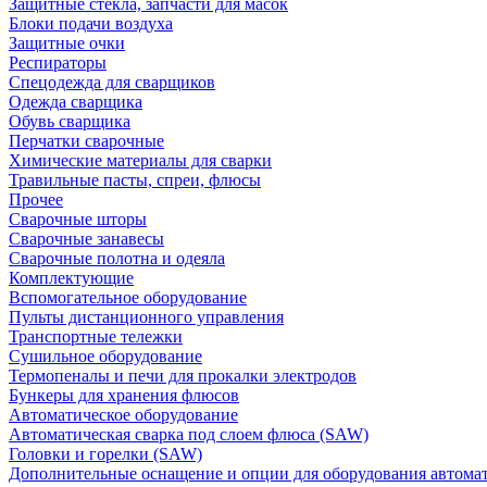
Защитные стекла, запчасти для масок
Блоки подачи воздуха
Защитные очки
Респираторы
Спецодежда для сварщиков
Одежда сварщика
Обувь сварщика
Перчатки сварочные
Химические материалы для сварки
Травильные пасты, спреи, флюсы
Прочее
Сварочные шторы
Сварочные занавесы
Сварочные полотна и одеяла
Комплектующие
Вспомогательное оборудование
Пульты дистанционного управления
Транспортные тележки
Сушильное оборудование
Термопеналы и печи для прокалки электродов
Бункеры для хранения флюсов
Автоматическое оборудование
Автоматическая сварка под слоем флюса (SAW)
Головки и горелки (SAW)
Дополнительные оснащение и опции для оборудования автома