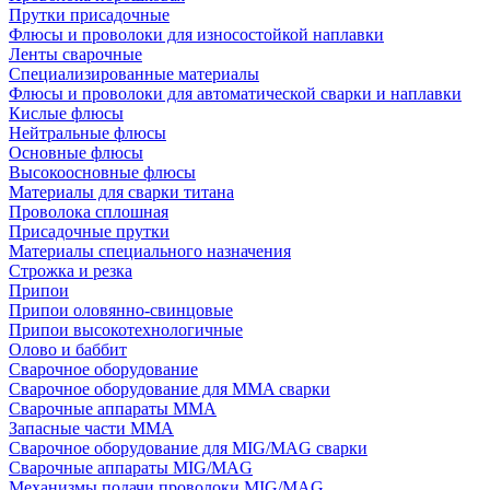
Прутки присадочные
Флюсы и проволоки для износостойкой наплавки
Ленты сварочные
Специализированные материалы
Флюсы и проволоки для автоматической сварки и наплавки
Кислые флюсы
Нейтральные флюсы
Основные флюсы
Высокоосновные флюсы
Материалы для сварки титана
Проволока сплошная
Присадочные прутки
Материалы специального назначения
Строжка и резка
Припои
Припои оловянно-свинцовые
Припои высокотехнологичные
Олово и баббит
Сварочное оборудование
Сварочное оборудование для MMA сварки
Сварочные аппараты MMA
Запасные части MMA
Сварочное оборудование для MIG/MAG сварки
Сварочные аппараты MIG/MAG
Механизмы подачи проволоки MIG/MAG