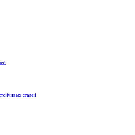
лей
стойчивых сталей