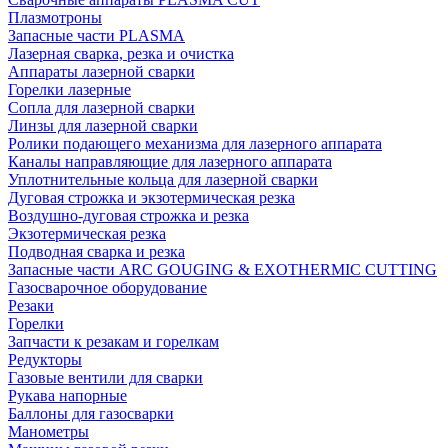
Плазмотроны
Запасные части PLASMA
Лазерная сварка, резка и очистка
Аппараты лазерной сварки
Горелки лазерные
Сопла для лазерной сварки
Линзы для лазерной сварки
Ролики подающего механизма для лазерного аппарата
Каналы направляющие для лазерного аппарата
Уплотнительные кольца для лазерной сварки
Дуговая строжка и экзотермическая резка
Воздушно-дуговая строжка и резка
Экзотермическая резка
Подводная сварка и резка
Запасные части ARC GOUGING & EXOTHERMIC CUTTING
Газосварочное оборудование
Резаки
Горелки
Запчасти к резакам и горелкам
Редукторы
Газовые вентили для сварки
Рукава напорные
Баллоны для газосварки
Манометры