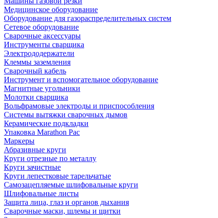
Машины газовой резки
Медицинское оборудование
Оборудование для газораспределительных систем
Сетевое оборудование
Сварочные аксессуары
Инструменты сварщика
Электрододержатели
Клеммы заземления
Сварочный кабель
Инструмент и вспомогательное оборудование
Магнитные угольники
Молотки сварщика
Вольфрамовые электроды и приспособления
Системы вытяжки сварочных дымов
Керамические подкладки
Упаковка Marathon Pac
Маркеры
Абразивные круги
Круги отрезные по металлу
Круги зачистные
Круги лепестковые тарельчатые
Самозацепляемые шлифовальные круги
Шлифовальные листы
Защита лица, глаз и органов дыхания
Сварочные маски, шлемы и щитки