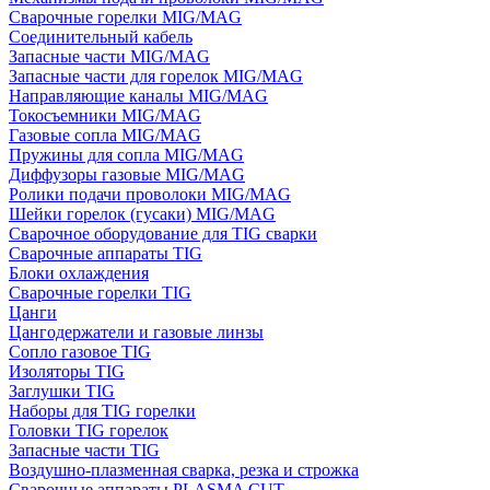
Сварочные горелки MIG/MAG
Соединительный кабель
Запасные части MIG/MAG
Запасные части для горелок MIG/MAG
Направляющие каналы MIG/MAG
Токосъемники MIG/MAG
Газовые сопла MIG/MAG
Пружины для сопла MIG/MAG
Диффузоры газовые MIG/MAG
Ролики подачи проволоки MIG/MAG
Шейки горелок (гусаки) MIG/MAG
Сварочное оборудование для TIG сварки
Сварочные аппараты TIG
Блоки охлаждения
Сварочные горелки TIG
Цанги
Цангодержатели и газовые линзы
Сопло газовое TIG
Изоляторы TIG
Заглушки TIG
Наборы для TIG горелки
Головки TIG горелок
Запасные части TIG
Воздушно-плазменная сварка, резка и строжка
Сварочные аппараты PLASMA CUT