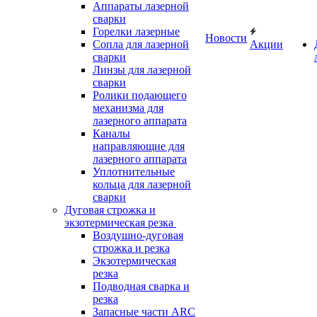
Аппараты лазерной
сварки
Горелки лазерные
Новости
Сопла для лазерной
Акции
сварки
Линзы для лазерной
сварки
Ролики подающего
механизма для
лазерного аппарата
Каналы
направляющие для
лазерного аппарата
Уплотнительные
кольца для лазерной
сварки
Дуговая строжка и
экзотермическая резка
Воздушно-дуговая
строжка и резка
Экзотермическая
резка
Подводная сварка и
резка
Запасные части ARC