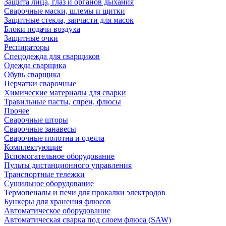
Защита лица, глаз и органов дыхания
Сварочные маски, шлемы и щитки
Защитные стекла, запчасти для масок
Блоки подачи воздуха
Защитные очки
Респираторы
Спецодежда для сварщиков
Одежда сварщика
Обувь сварщика
Перчатки сварочные
Химические материалы для сварки
Травильные пасты, спреи, флюсы
Прочее
Сварочные шторы
Сварочные занавесы
Сварочные полотна и одеяла
Комплектующие
Вспомогательное оборудование
Пульты дистанционного управления
Транспортные тележки
Сушильное оборудование
Термопеналы и печи для прокалки электродов
Бункеры для хранения флюсов
Автоматическое оборудование
Автоматическая сварка под слоем флюса (SAW)