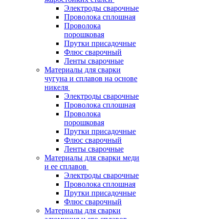
Электроды сварочные
Проволока сплошная
Проволока
порошковая
Прутки присадочные
Флюс сварочный
Ленты сварочные
Материалы для сварки
чугуна и сплавов на основе
никеля
Электроды сварочные
Проволока сплошная
Проволока
порошковая
Прутки присадочные
Флюс сварочный
Ленты сварочные
Материалы для сварки меди
и ее сплавов
Электроды сварочные
Проволока сплошная
Прутки присадочные
Флюс сварочный
Материалы для сварки