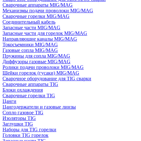
Сварочные аппараты MIG/MAG
Механизмы подачи проволоки MIG/MAG
Сварочные горелки MIG/MAG
Соединительный кабель
Запасные части MIG/MAG
Запасные части для горелок MIG/MAG
Направляющие каналы MIG/MAG
Токосъемники MIG/MAG
Газовые сопла MIG/MAG
Пружины для сопла MIG/MAG
Диффузоры газовые MIG/MAG
Ролики подачи проволоки MIG/MAG
Шейки горелок (гусаки) MIG/MAG
Сварочное оборудование для TIG сварки
Сварочные аппараты TIG
Блоки охлаждения
Сварочные горелки TIG
Цанги
Цангодержатели и газовые линзы
Сопло газовое TIG
Изоляторы TIG
Заглушки TIG
Наборы для TIG горелки
Головки TIG горелок
Запасные части TIG