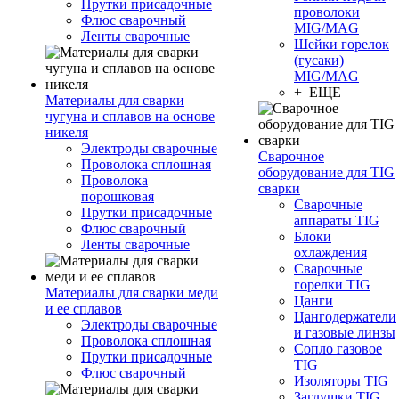
Прутки присадочные
проволоки
Флюс сварочный
MIG/MAG
Ленты сварочные
Шейки горелок
(гусаки)
MIG/MAG
+ ЕЩЕ
Материалы для сварки
чугуна и сплавов на основе
никеля
Электроды сварочные
Сварочное
Проволока сплошная
оборудование для TIG
Проволока
сварки
порошковая
Сварочные
Прутки присадочные
аппараты TIG
Флюс сварочный
Блоки
Ленты сварочные
охлаждения
Сварочные
горелки TIG
Материалы для сварки меди
Цанги
и ее сплавов
Цангодержатели
Электроды сварочные
и газовые линзы
Проволока сплошная
Сопло газовое
Прутки присадочные
TIG
Флюс сварочный
Изоляторы TIG
Заглушки TIG