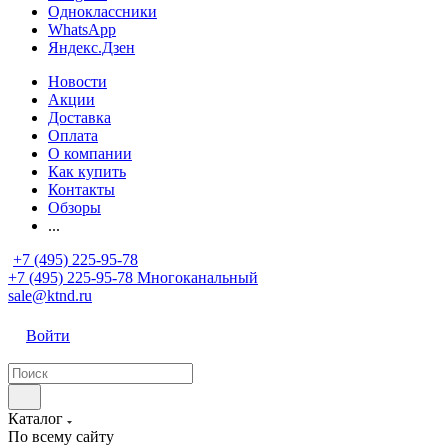
Одноклассники
WhatsApp
Яндекс.Дзен
Новости
Акции
Доставка
Оплата
О компании
Как купить
Контакты
Обзоры
...
+7 (495) 225-95-78
+7 (495) 225-95-78
Многоканальный
sale@ktnd.ru
Войти
Каталог
По всему сайту