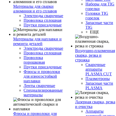
Наборы для TIG
Материалы для сварки
горелки
алюминия и его сплавов
Головки TIG
Электроды сварочные
горелок
Проволока сплошная
Запасные части
Прутки присадочные
TIG
+ ЕЩЕ
Материалы для наплавки и
ремонта деталей
Электроды сварочные
Воздушно-плазменная
Проволока сплошная
сварка, резка и
Проволока
строжка
порошковая
Сварочные
Прутки присадочные
аппараты
Флюсы и проволоки
PLASMA CUT
для износостойкой
Плазмотроны
наплавки
Запасные части
Ленты сварочные
PLASMA
Специализированные
материалы
Лазерная сварка, резка
и очистка
Аппараты
Флюсы и проволоки для
лазерной сварки