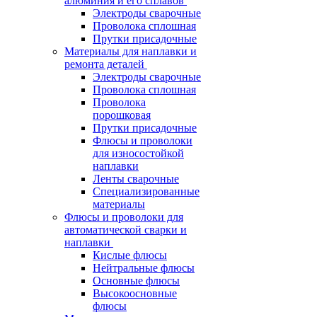
алюминия и его сплавов
Электроды сварочные
Проволока сплошная
Прутки присадочные
Материалы для наплавки и
ремонта деталей
Электроды сварочные
Проволока сплошная
Проволока
порошковая
Прутки присадочные
Флюсы и проволоки
для износостойкой
наплавки
Ленты сварочные
Специализированные
материалы
Флюсы и проволоки для
автоматической сварки и
наплавки
Кислые флюсы
Нейтральные флюсы
Основные флюсы
Высокоосновные
флюсы