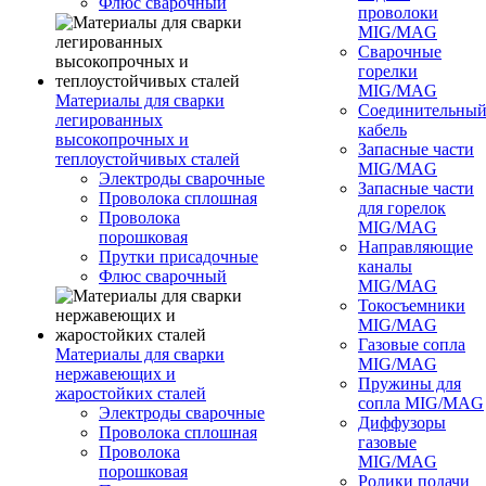
Флюс сварочный
проволоки
MIG/MAG
Сварочные
горелки
MIG/MAG
Материалы для сварки
Соединительны
легированных
кабель
высокопрочных и
Запасные части
теплоустойчивых сталей
MIG/MAG
Электроды сварочные
Запасные части
Проволока сплошная
для горелок
Проволока
MIG/MAG
порошковая
Направляющие
Прутки присадочные
каналы
Флюс сварочный
MIG/MAG
Токосъемники
MIG/MAG
Газовые сопла
Материалы для сварки
MIG/MAG
нержавеющих и
Пружины для
жаростойких сталей
сопла MIG/MAG
Электроды сварочные
Диффузоры
Проволока сплошная
газовые
Проволока
MIG/MAG
порошковая
Ролики подачи