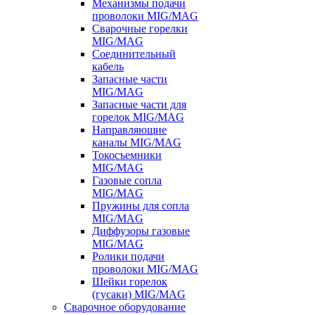
Механизмы подачи
проволоки MIG/MAG
Сварочные горелки
MIG/MAG
Соединительный
кабель
Запасные части
MIG/MAG
Запасные части для
горелок MIG/MAG
Направляющие
каналы MIG/MAG
Токосъемники
MIG/MAG
Газовые сопла
MIG/MAG
Пружины для сопла
MIG/MAG
Диффузоры газовые
MIG/MAG
Ролики подачи
проволоки MIG/MAG
Шейки горелок
(гусаки) MIG/MAG
Сварочное оборудование