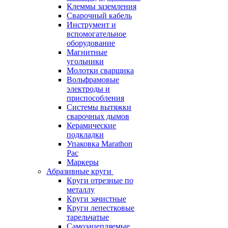
Клеммы заземления
Сварочный кабель
Инструмент и
вспомогательное
оборудование
Магнитные
угольники
Молотки сварщика
Вольфрамовые
электроды и
приспособления
Системы вытяжки
сварочных дымов
Керамические
подкладки
Упаковка Marathon
Pac
Маркеры
Абразивные круги
Круги отрезные по
металлу
Круги зачистные
Круги лепестковые
тарельчатые
Самозацепляемые