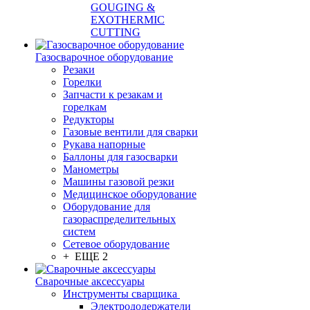
GOUGING &
EXOTHERMIC
CUTTING
Газосварочное оборудование
Резаки
Горелки
Запчасти к резакам и
горелкам
Редукторы
Газовые вентили для сварки
Рукава напорные
Баллоны для газосварки
Манометры
Машины газовой резки
Медицинское оборудование
Оборудование для
газораспределительных
систем
Сетевое оборудование
+ ЕЩЕ 2
Сварочные аксессуары
Инструменты сварщика
Электрододержатели