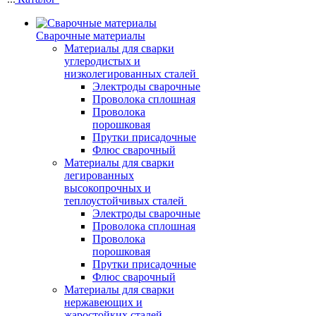
Сварочные материалы
Материалы для сварки
углеродистых и
низколегированных сталей
Электроды сварочные
Проволока сплошная
Проволока
порошковая
Прутки присадочные
Флюс сварочный
Материалы для сварки
легированных
высокопрочных и
теплоустойчивых сталей
Электроды сварочные
Проволока сплошная
Проволока
порошковая
Прутки присадочные
Флюс сварочный
Материалы для сварки
нержавеющих и
жаростойких сталей