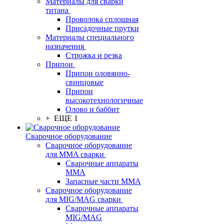
Материалы для сварки
титана
Проволока сплошная
Присадочные прутки
Материалы специального
назначения
Строжка и резка
Припои
Припои оловянно-
свинцовые
Припои
высокотехнологичные
Олово и баббит
+ ЕЩЕ 1
Сварочное оборудование
Сварочное оборудование
для MMA сварки
Сварочные аппараты
MMA
Запасные части MMA
Сварочное оборудование
для MIG/MAG сварки
Сварочные аппараты
MIG/MAG