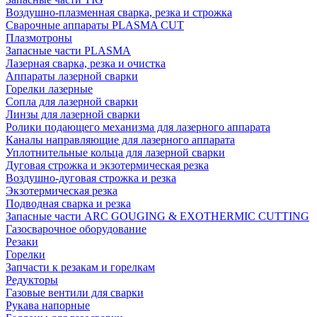
Воздушно-плазменная сварка, резка и строжка
Сварочные аппараты PLASMA CUT
Плазмотроны
Запасные части PLASMA
Лазерная сварка, резка и очистка
Аппараты лазерной сварки
Горелки лазерные
Сопла для лазерной сварки
Линзы для лазерной сварки
Ролики подающего механизма для лазерного аппарата
Каналы направляющие для лазерного аппарата
Уплотнительные кольца для лазерной сварки
Дуговая строжка и экзотермическая резка
Воздушно-дуговая строжка и резка
Экзотермическая резка
Подводная сварка и резка
Запасные части ARC GOUGING & EXOTHERMIC CUTTING
Газосварочное оборудование
Резаки
Горелки
Запчасти к резакам и горелкам
Редукторы
Газовые вентили для сварки
Рукава напорные