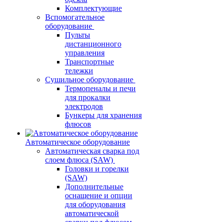
Комплектующие
Вспомогательное
оборудование
Пульты
дистанционного
управления
Транспортные
тележки
Сушильное оборудование
Термопеналы и печи
для прокалки
электродов
Бункеры для хранения
флюсов
Автоматическое оборудование
Автоматическая сварка под
слоем флюса (SAW)
Головки и горелки
(SAW)
Дополнительные
оснащение и опции
для оборудования
автоматической