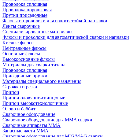
Проволока сплошная
Проволока порошковая
Прутки присадочные
Флюсы и проволоки для износостойкой наплавки
Ленты сварочные
Специализированные материалы
Флюсы и проволоки для автоматической сварки и наплавки
Кислые флюсы
Нейтральные флюсы
Основные флюсы
Высокоосновные флюсы
Материалы для сварки титана
Проволока сплошная
Присадочные прутки
Материалы специального назначения
Строжка и резка
Припои
Припои оловянно-свинцовые
Припои высокотехнологичные
Олово и баббит
Сварочное оборудование
Сварочное оборудование для MMA сварки
Сварочные аппараты MMA
Запасные части MMA
Сварочное оборудование для MIG/MAG сварки