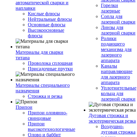
автоматической сварки и
Горелки
наплавки
лазерные
Кислые флюсы
Сопла для
Нейтральные флюсы
лазерной сварки
Основные флюсы
Линзы для
Высокоосновные
лазерной сварки
флюсы
Ролики
подающего
механизма для
Материалы для сварки
лазерного
титана
аппарата
Проволока сплошная
Каналы
Присадочные прутки
направляющие
для лазерного
аппарата
Материалы специального
Уплотнительные
назначения
кольца для
Строжка и резка
лазерной сварки
Припои
Припои оловянно-
Дуговая строжка и
свинцовые
экзотермическая резка
Припои
Воздушно-
высокотехнологичные
дуговая строжка
Олово и баббит