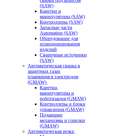
сварки под флюсом
(SAW)
Каретки и
манипуляторы (SAW)
Контроллеры (SAW)
Запасные части
Automation (SAW)
Оборудование для
позиционирования
изделий
Сварочные источники
(SAW)
Автоматическая сварка в
защитных газах
плавящимся электродом
(GMAW)
Каретки,
манипуляторы и
роботизация (GMAW)
Контроллеры и блоки
управления (GMAW)
Подающие
механизмы и горелки
(GMAW)
Автоматическая резка