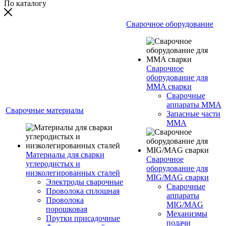
По каталогу
Сварочное оборудование
Сварочное
оборудование для
MMA сварки
Сварочные
аппараты MMA
Сварочные материалы
Запасные части
MMA
Материалы для сварки
Сварочное
углеродистых и
оборудование для
низколегированных сталей
MIG/MAG сварки
Электроды сварочные
Сварочные
Проволока сплошная
аппараты
Проволока
MIG/MAG
порошковая
Механизмы
Прутки присадочные
подачи