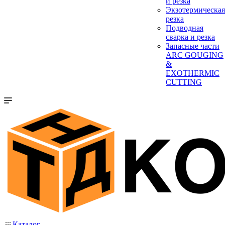
и резка
Экзотермическая
резка
Подводная
сварка и резка
Запасные части
ARC GOUGING
&
EXOTHERMIC
CUTTING
Каталог