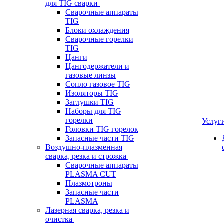
для TIG сварки
Сварочные аппараты
TIG
Блоки охлаждения
Сварочные горелки
TIG
Цанги
Цангодержатели и
газовые линзы
Сопло газовое TIG
Изоляторы TIG
Заглушки TIG
Наборы для TIG
горелки
Услуг
Головки TIG горелок
Запасные части TIG
Воздушно-плазменная
сварка, резка и строжка
Сварочные аппараты
PLASMA CUT
Плазмотроны
Запасные части
PLASMA
Лазерная сварка, резка и
очистка