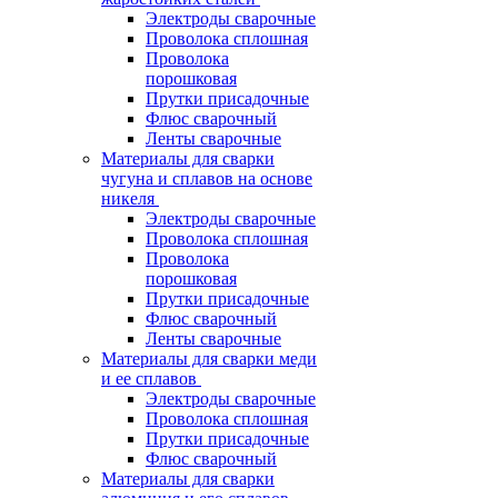
Электроды сварочные
Проволока сплошная
Проволока
порошковая
Прутки присадочные
Флюс сварочный
Ленты сварочные
Материалы для сварки
чугуна и сплавов на основе
никеля
Электроды сварочные
Проволока сплошная
Проволока
порошковая
Прутки присадочные
Флюс сварочный
Ленты сварочные
Материалы для сварки меди
и ее сплавов
Электроды сварочные
Проволока сплошная
Прутки присадочные
Флюс сварочный
Материалы для сварки