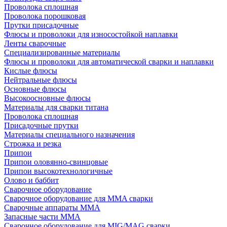
Проволока сплошная
Проволока порошковая
Прутки присадочные
Флюсы и проволоки для износостойкой наплавки
Ленты сварочные
Специализированные материалы
Флюсы и проволоки для автоматической сварки и наплавки
Кислые флюсы
Нейтральные флюсы
Основные флюсы
Высокоосновные флюсы
Материалы для сварки титана
Проволока сплошная
Присадочные прутки
Материалы специального назначения
Строжка и резка
Припои
Припои оловянно-свинцовые
Припои высокотехнологичные
Олово и баббит
Сварочное оборудование
Сварочное оборудование для MMA сварки
Сварочные аппараты MMA
Запасные части MMA
Сварочное оборудование для MIG/MAG сварки