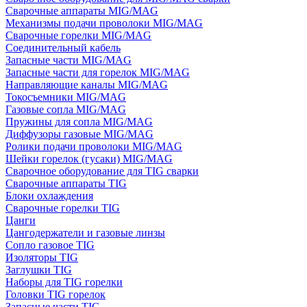
Сварочные аппараты MIG/MAG
Механизмы подачи проволоки MIG/MAG
Сварочные горелки MIG/MAG
Соединительный кабель
Запасные части MIG/MAG
Запасные части для горелок MIG/MAG
Направляющие каналы MIG/MAG
Токосъемники MIG/MAG
Газовые сопла MIG/MAG
Пружины для сопла MIG/MAG
Диффузоры газовые MIG/MAG
Ролики подачи проволоки MIG/MAG
Шейки горелок (гусаки) MIG/MAG
Сварочное оборудование для TIG сварки
Сварочные аппараты TIG
Блоки охлаждения
Сварочные горелки TIG
Цанги
Цангодержатели и газовые линзы
Сопло газовое TIG
Изоляторы TIG
Заглушки TIG
Наборы для TIG горелки
Головки TIG горелок
Запасные части TIG