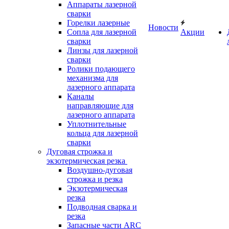
Аппараты лазерной
сварки
Горелки лазерные
Новости
Сопла для лазерной
Акции
сварки
Линзы для лазерной
сварки
Ролики подающего
механизма для
лазерного аппарата
Каналы
направляющие для
лазерного аппарата
Уплотнительные
кольца для лазерной
сварки
Дуговая строжка и
экзотермическая резка
Воздушно-дуговая
строжка и резка
Экзотермическая
резка
Подводная сварка и
резка
Запасные части ARC