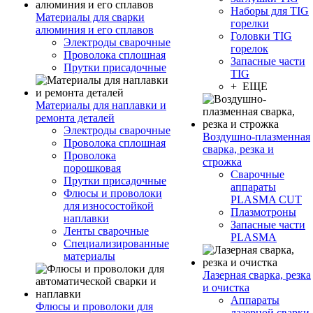
Наборы для TIG
Материалы для сварки
горелки
алюминия и его сплавов
Головки TIG
Электроды сварочные
горелок
Проволока сплошная
Запасные части
Прутки присадочные
TIG
+ ЕЩЕ
Материалы для наплавки и
ремонта деталей
Электроды сварочные
Воздушно-плазменная
Проволока сплошная
сварка, резка и
Проволока
строжка
порошковая
Сварочные
Прутки присадочные
аппараты
Флюсы и проволоки
PLASMA CUT
для износостойкой
Плазмотроны
наплавки
Запасные части
Ленты сварочные
PLASMA
Специализированные
материалы
Лазерная сварка, резка
и очистка
Аппараты
Флюсы и проволоки для
лазерной сварки