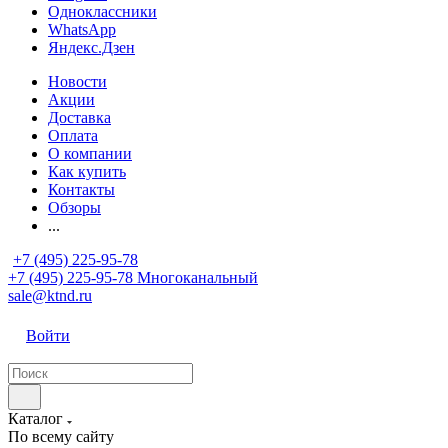
Одноклассники
WhatsApp
Яндекс.Дзен
Новости
Акции
Доставка
Оплата
О компании
Как купить
Контакты
Обзоры
...
+7 (495) 225-95-78
+7 (495) 225-95-78
Многоканальный
sale@ktnd.ru
Войти
Каталог
По всему сайту