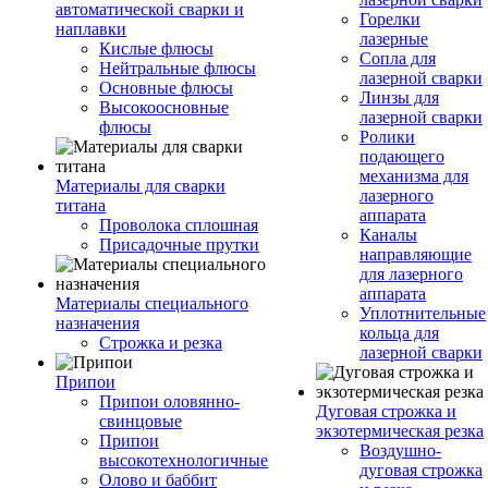
автоматической сварки и
Горелки
наплавки
лазерные
Кислые флюсы
Сопла для
Нейтральные флюсы
лазерной сварки
Основные флюсы
Линзы для
Высокоосновные
лазерной сварки
флюсы
Ролики
подающего
механизма для
Материалы для сварки
лазерного
титана
аппарата
Проволока сплошная
Каналы
Присадочные прутки
направляющие
для лазерного
аппарата
Материалы специального
Уплотнительные
назначения
кольца для
Строжка и резка
лазерной сварки
Припои
Припои оловянно-
Дуговая строжка и
свинцовые
экзотермическая резка
Припои
Воздушно-
высокотехнологичные
дуговая строжка
Олово и баббит