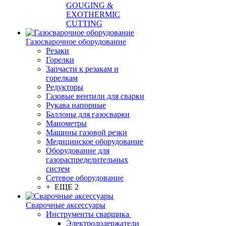
GOUGING &
EXOTHERMIC
CUTTING
Газосварочное оборудование
Резаки
Горелки
Запчасти к резакам и
горелкам
Редукторы
Газовые вентили для сварки
Рукава напорные
Баллоны для газосварки
Манометры
Машины газовой резки
Медицинское оборудование
Оборудование для
газораспределительных
систем
Сетевое оборудование
+ ЕЩЕ 2
Сварочные аксессуары
Инструменты сварщика
Электрододержатели