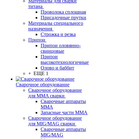
Материалы для сварки
титана
Проволока сплошная
Присадочные прутки
Материалы специального
назначения
Строжка и резка
Припои
Припои оловянно-
свинцовые
Припои
высокотехнологичные
Олово и баббит
+ ЕЩЕ 1
Сварочное оборудование
Сварочное оборудование
для MMA сварки
Сварочные аппараты
MMA
Запасные части MMA
Сварочное оборудование
для MIG/MAG сварки
Сварочные аппараты
MIG/MAG