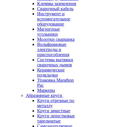
Клеммы заземления
Сварочный кабель
Инструмент и
вспомогательное
оборудование
Магнитные
угольники
Молотки сварщика
Вольфрамовые
электроды и
приспособления
Системы вытяжки
сварочных дымов
Керамические
подкладки
Упаковка Marathon
Pac
Маркеры
Абразивные круги
Круги отрезные по
металлу
Круги зачистные
Круги лепестковые
тарельчатые
Самозацепляемые