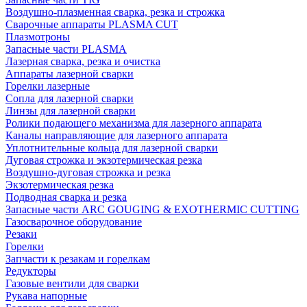
Воздушно-плазменная сварка, резка и строжка
Сварочные аппараты PLASMA CUT
Плазмотроны
Запасные части PLASMA
Лазерная сварка, резка и очистка
Аппараты лазерной сварки
Горелки лазерные
Сопла для лазерной сварки
Линзы для лазерной сварки
Ролики подающего механизма для лазерного аппарата
Каналы направляющие для лазерного аппарата
Уплотнительные кольца для лазерной сварки
Дуговая строжка и экзотермическая резка
Воздушно-дуговая строжка и резка
Экзотермическая резка
Подводная сварка и резка
Запасные части ARC GOUGING & EXOTHERMIC CUTTING
Газосварочное оборудование
Резаки
Горелки
Запчасти к резакам и горелкам
Редукторы
Газовые вентили для сварки
Рукава напорные