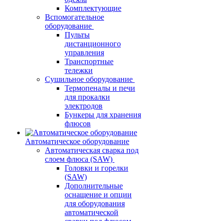
Комплектующие
Вспомогательное
оборудование
Пульты
дистанционного
управления
Транспортные
тележки
Сушильное оборудование
Термопеналы и печи
для прокалки
электродов
Бункеры для хранения
флюсов
Автоматическое оборудование
Автоматическая сварка под
слоем флюса (SAW)
Головки и горелки
(SAW)
Дополнительные
оснащение и опции
для оборудования
автоматической