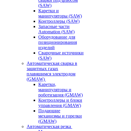
сварки под флюсом
(SAW)
Каретки и
манипуляторы (SAW)
Контроллеры (SAW)
Запасные части
Automation (SAW)
Оборудование для
позиционирования
изделий
Сварочные источники
(SAW)
Автоматическая сварка в
защитных газах
плавящимся электродом
(GMAW)
Каретки,
манипуляторы и
роботизация (GMAW)
Контроллеры и блоки
управления (GMAW)
Подающие
механизмы и горелки
(GMAW)
Автоматическая резка