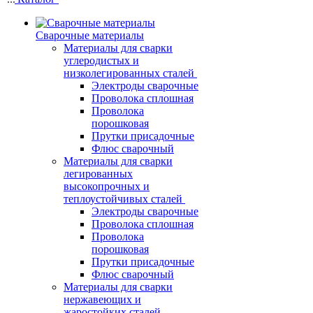
Сварочные материалы
Материалы для сварки
углеродистых и
низколегированных сталей
Электроды сварочные
Проволока сплошная
Проволока
порошковая
Прутки присадочные
Флюс сварочный
Материалы для сварки
легированных
высокопрочных и
теплоустойчивых сталей
Электроды сварочные
Проволока сплошная
Проволока
порошковая
Прутки присадочные
Флюс сварочный
Материалы для сварки
нержавеющих и
жаростойких сталей