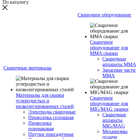
По каталогу
Сварочное оборудование
Сварочное
оборудование для
MMA сварки
Сварочные
аппараты MMA
Сварочные материалы
Запасные части
MMA
Материалы для сварки
Сварочное
углеродистых и
оборудование для
низколегированных сталей
MIG/MAG сварки
Электроды сварочные
Сварочные
Проволока сплошная
аппараты
Проволока
MIG/MAG
порошковая
Механизмы
Прутки присадочные
подачи