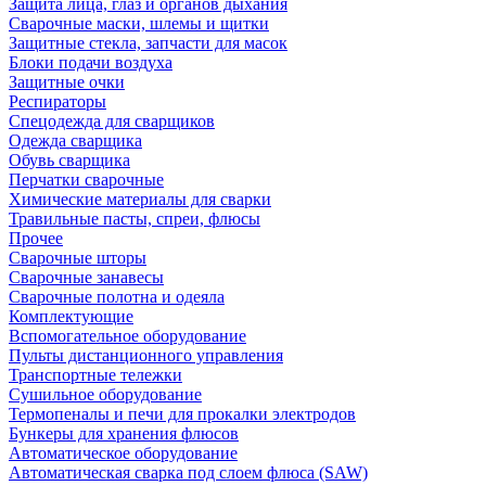
Защита лица, глаз и органов дыхания
Сварочные маски, шлемы и щитки
Защитные стекла, запчасти для масок
Блоки подачи воздуха
Защитные очки
Респираторы
Спецодежда для сварщиков
Одежда сварщика
Обувь сварщика
Перчатки сварочные
Химические материалы для сварки
Травильные пасты, спреи, флюсы
Прочее
Сварочные шторы
Сварочные занавесы
Сварочные полотна и одеяла
Комплектующие
Вспомогательное оборудование
Пульты дистанционного управления
Транспортные тележки
Сушильное оборудование
Термопеналы и печи для прокалки электродов
Бункеры для хранения флюсов
Автоматическое оборудование
Автоматическая сварка под слоем флюса (SAW)