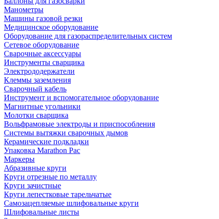
Баллоны для газосварки
Манометры
Машины газовой резки
Медицинское оборудование
Оборудование для газораспределительных систем
Сетевое оборудование
Сварочные аксессуары
Инструменты сварщика
Электрододержатели
Клеммы заземления
Сварочный кабель
Инструмент и вспомогательное оборудование
Магнитные угольники
Молотки сварщика
Вольфрамовые электроды и приспособления
Системы вытяжки сварочных дымов
Керамические подкладки
Упаковка Marathon Pac
Маркеры
Абразивные круги
Круги отрезные по металлу
Круги зачистные
Круги лепестковые тарельчатые
Самозацепляемые шлифовальные круги
Шлифовальные листы