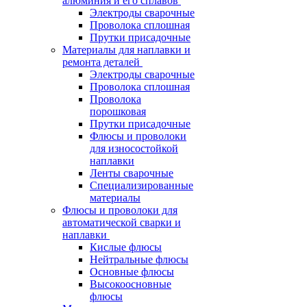
алюминия и его сплавов
Электроды сварочные
Проволока сплошная
Прутки присадочные
Материалы для наплавки и
ремонта деталей
Электроды сварочные
Проволока сплошная
Проволока
порошковая
Прутки присадочные
Флюсы и проволоки
для износостойкой
наплавки
Ленты сварочные
Специализированные
материалы
Флюсы и проволоки для
автоматической сварки и
наплавки
Кислые флюсы
Нейтральные флюсы
Основные флюсы
Высокоосновные
флюсы