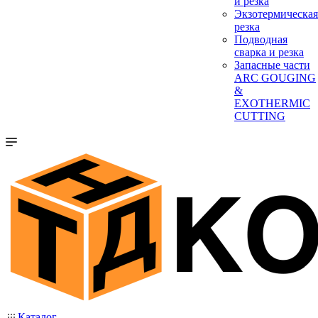
и резка
Экзотермическая
резка
Подводная
сварка и резка
Запасные части
ARC GOUGING
&
EXOTHERMIC
CUTTING
Каталог