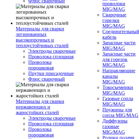
Флюс сварочный
проволоки
MIG/MAG
Сварочные
горелки
MIG/MAG
Материалы для сварки
Соединительны
легированных
кабель
высокопрочных и
Запасные части
теплоустойчивых сталей
MIG/MAG
Электроды сварочные
Запасные части
Проволока сплошная
для горелок
Проволока
MIG/MAG
порошковая
Направляющие
Прутки присадочные
каналы
Флюс сварочный
MIG/MAG
Токосъемники
MIG/MAG
Газовые сопла
Материалы для сварки
MIG/MAG
нержавеющих и
Пружины для
жаростойких сталей
сопла MIG/MAG
Электроды сварочные
Диффузоры
Проволока сплошная
газовые
Проволока
MIG/MAG
порошковая
Ролики подачи