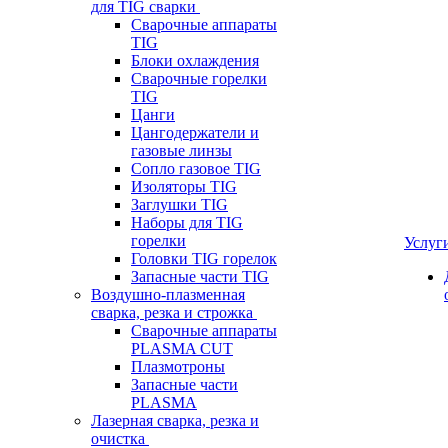
для TIG сварки
Сварочные аппараты
TIG
Блоки охлаждения
Сварочные горелки
TIG
Цанги
Цангодержатели и
газовые линзы
Сопло газовое TIG
Изоляторы TIG
Заглушки TIG
Наборы для TIG
горелки
Услуг
Головки TIG горелок
Запасные части TIG
Воздушно-плазменная
сварка, резка и строжка
Сварочные аппараты
PLASMA CUT
Плазмотроны
Запасные части
PLASMA
Лазерная сварка, резка и
очистка