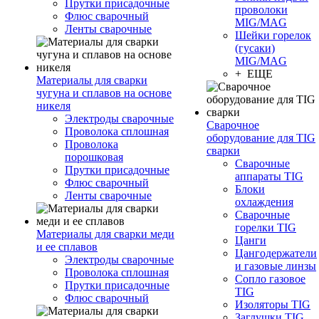
Прутки присадочные
проволоки
Флюс сварочный
MIG/MAG
Ленты сварочные
Шейки горелок
(гусаки)
MIG/MAG
+ ЕЩЕ
Материалы для сварки
чугуна и сплавов на основе
никеля
Электроды сварочные
Сварочное
Проволока сплошная
оборудование для TIG
Проволока
сварки
порошковая
Сварочные
Прутки присадочные
аппараты TIG
Флюс сварочный
Блоки
Ленты сварочные
охлаждения
Сварочные
горелки TIG
Материалы для сварки меди
Цанги
и ее сплавов
Цангодержатели
Электроды сварочные
и газовые линзы
Проволока сплошная
Сопло газовое
Прутки присадочные
TIG
Флюс сварочный
Изоляторы TIG
Заглушки TIG