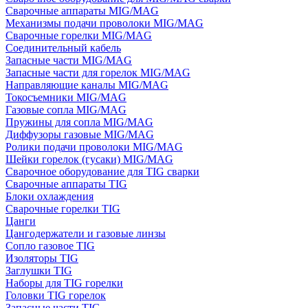
Сварочные аппараты MIG/MAG
Механизмы подачи проволоки MIG/MAG
Сварочные горелки MIG/MAG
Соединительный кабель
Запасные части MIG/MAG
Запасные части для горелок MIG/MAG
Направляющие каналы MIG/MAG
Токосъемники MIG/MAG
Газовые сопла MIG/MAG
Пружины для сопла MIG/MAG
Диффузоры газовые MIG/MAG
Ролики подачи проволоки MIG/MAG
Шейки горелок (гусаки) MIG/MAG
Сварочное оборудование для TIG сварки
Сварочные аппараты TIG
Блоки охлаждения
Сварочные горелки TIG
Цанги
Цангодержатели и газовые линзы
Сопло газовое TIG
Изоляторы TIG
Заглушки TIG
Наборы для TIG горелки
Головки TIG горелок
Запасные части TIG