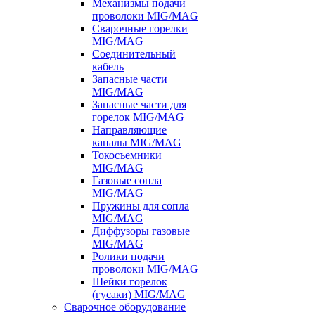
Механизмы подачи
проволоки MIG/MAG
Сварочные горелки
MIG/MAG
Соединительный
кабель
Запасные части
MIG/MAG
Запасные части для
горелок MIG/MAG
Направляющие
каналы MIG/MAG
Токосъемники
MIG/MAG
Газовые сопла
MIG/MAG
Пружины для сопла
MIG/MAG
Диффузоры газовые
MIG/MAG
Ролики подачи
проволоки MIG/MAG
Шейки горелок
(гусаки) MIG/MAG
Сварочное оборудование