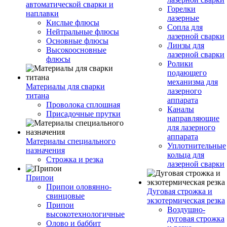
автоматической сварки и
Горелки
наплавки
лазерные
Кислые флюсы
Сопла для
Нейтральные флюсы
лазерной сварки
Основные флюсы
Линзы для
Высокоосновные
лазерной сварки
флюсы
Ролики
подающего
механизма для
Материалы для сварки
лазерного
титана
аппарата
Проволока сплошная
Каналы
Присадочные прутки
направляющие
для лазерного
аппарата
Материалы специального
Уплотнительные
назначения
кольца для
Строжка и резка
лазерной сварки
Припои
Припои оловянно-
Дуговая строжка и
свинцовые
экзотермическая резка
Припои
Воздушно-
высокотехнологичные
дуговая строжка
Олово и баббит