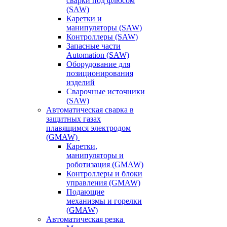
сварки под флюсом
(SAW)
Каретки и
манипуляторы (SAW)
Контроллеры (SAW)
Запасные части
Automation (SAW)
Оборудование для
позиционирования
изделий
Сварочные источники
(SAW)
Автоматическая сварка в
защитных газах
плавящимся электродом
(GMAW)
Каретки,
манипуляторы и
роботизация (GMAW)
Контроллеры и блоки
управления (GMAW)
Подающие
механизмы и горелки
(GMAW)
Автоматическая резка