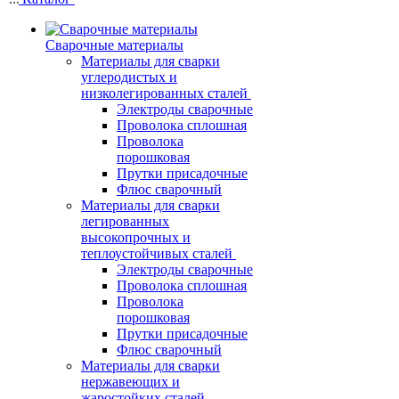
Сварочные материалы
Материалы для сварки
углеродистых и
низколегированных сталей
Электроды сварочные
Проволока сплошная
Проволока
порошковая
Прутки присадочные
Флюс сварочный
Материалы для сварки
легированных
высокопрочных и
теплоустойчивых сталей
Электроды сварочные
Проволока сплошная
Проволока
порошковая
Прутки присадочные
Флюс сварочный
Материалы для сварки
нержавеющих и
жаростойких сталей