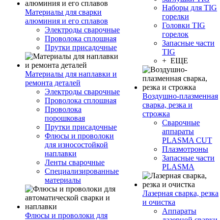
Наборы для TIG
Материалы для сварки
горелки
алюминия и его сплавов
Головки TIG
Электроды сварочные
горелок
Проволока сплошная
Запасные части
Прутки присадочные
TIG
+ ЕЩЕ
Материалы для наплавки и
ремонта деталей
Электроды сварочные
Воздушно-плазменная
Проволока сплошная
сварка, резка и
Проволока
строжка
порошковая
Сварочные
Прутки присадочные
аппараты
Флюсы и проволоки
PLASMA CUT
для износостойкой
Плазмотроны
наплавки
Запасные части
Ленты сварочные
PLASMA
Специализированные
материалы
Лазерная сварка, резка
и очистка
Аппараты
Флюсы и проволоки для
лазерной сварки