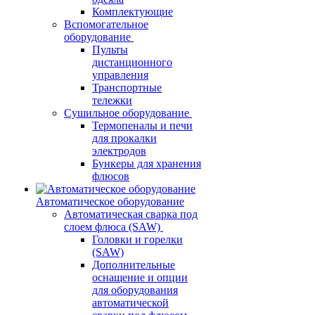
Комплектующие
Вспомогательное
оборудование
Пульты
дистанционного
управления
Транспортные
тележки
Сушильное оборудование
Термопеналы и печи
для прокалки
электродов
Бункеры для хранения
флюсов
Автоматическое оборудование
Автоматическая сварка под
слоем флюса (SAW)
Головки и горелки
(SAW)
Дополнительные
оснащение и опции
для оборудования
автоматической