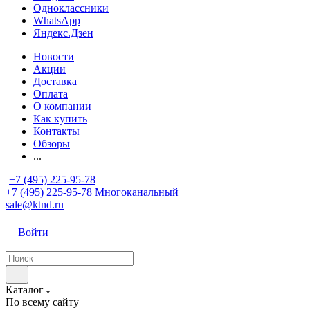
Одноклассники
WhatsApp
Яндекс.Дзен
Новости
Акции
Доставка
Оплата
О компании
Как купить
Контакты
Обзоры
...
+7 (495) 225-95-78
+7 (495) 225-95-78
Многоканальный
sale@ktnd.ru
Войти
Каталог
По всему сайту