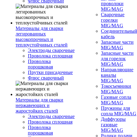
Флюс сварочный
проволоки
MIG/MAG
Сварочные
горелки
MIG/MAG
Материалы для сварки
Соединительны
легированных
кабель
высокопрочных и
Запасные части
теплоустойчивых сталей
MIG/MAG
Электроды сварочные
Запасные части
Проволока сплошная
для горелок
Проволока
MIG/MAG
порошковая
Направляющие
Прутки присадочные
каналы
Флюс сварочный
MIG/MAG
Токосъемники
MIG/MAG
Газовые сопла
Материалы для сварки
MIG/MAG
нержавеющих и
Пружины для
жаростойких сталей
сопла MIG/MAG
Электроды сварочные
Диффузоры
Проволока сплошная
газовые
Проволока
MIG/MAG
порошковая
Ролики подачи