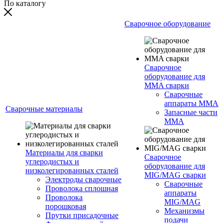
По каталогу
Сварочное оборудование
Сварочное
оборудование для
MMA сварки
Сварочные
аппараты MMA
Сварочные материалы
Запасные части
MMA
Материалы для сварки
Сварочное
углеродистых и
оборудование для
низколегированных сталей
MIG/MAG сварки
Электроды сварочные
Сварочные
Проволока сплошная
аппараты
Проволока
MIG/MAG
порошковая
Механизмы
Прутки присадочные
подачи