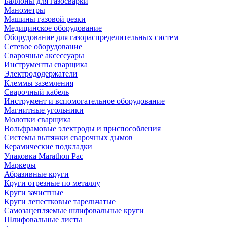
Баллоны для газосварки
Манометры
Машины газовой резки
Медицинское оборудование
Оборудование для газораспределительных систем
Сетевое оборудование
Сварочные аксессуары
Инструменты сварщика
Электрододержатели
Клеммы заземления
Сварочный кабель
Инструмент и вспомогательное оборудование
Магнитные угольники
Молотки сварщика
Вольфрамовые электроды и приспособления
Системы вытяжки сварочных дымов
Керамические подкладки
Упаковка Marathon Pac
Маркеры
Абразивные круги
Круги отрезные по металлу
Круги зачистные
Круги лепестковые тарельчатые
Самозацепляемые шлифовальные круги
Шлифовальные листы