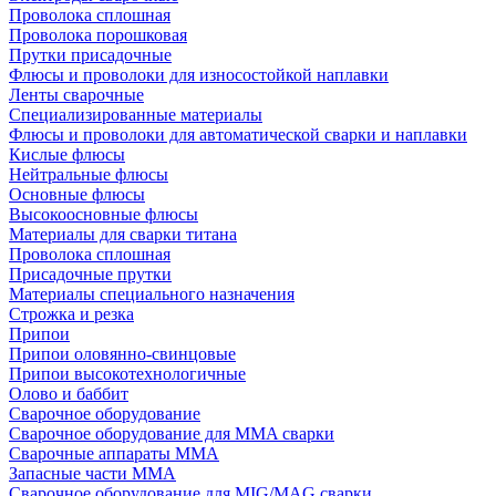
Проволока сплошная
Проволока порошковая
Прутки присадочные
Флюсы и проволоки для износостойкой наплавки
Ленты сварочные
Специализированные материалы
Флюсы и проволоки для автоматической сварки и наплавки
Кислые флюсы
Нейтральные флюсы
Основные флюсы
Высокоосновные флюсы
Материалы для сварки титана
Проволока сплошная
Присадочные прутки
Материалы специального назначения
Строжка и резка
Припои
Припои оловянно-свинцовые
Припои высокотехнологичные
Олово и баббит
Сварочное оборудование
Сварочное оборудование для MMA сварки
Сварочные аппараты MMA
Запасные части MMA
Сварочное оборудование для MIG/MAG сварки