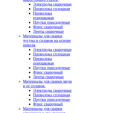
Электроды сварочные
Проволока сплошная
Проволока
порошковая
Прутки присадочные
Флюс сварочный
Ленты сварочные
Материалы для сварки
чугуна и сплавов на основе
никеля
Электроды сварочные
Проволока сплошная
Проволока
порошковая
Прутки присадочные
Флюс сварочный
Ленты сварочные
Материалы для сварки меди
и ее сплавов
Электроды сварочные
Проволока сплошная
Прутки присадочные
Флюс сварочный
Материалы для сварки