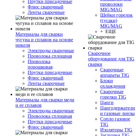
Прутки присадочные
проволоки
Флюс сварочный
MIG/MAG
Ленты сварочные
Шейки горелок
(гусаки)
MIG/MAG
+ ЕЩЕ
Материалы для сварки
чугуна и сплавов на основе
никеля
Электроды сварочные
Сварочное
Проволока сплошная
оборудование для TIG
Проволока
сварки
порошковая
Сварочные
Прутки присадочные
аппараты TIG
Флюс сварочный
Блоки
Ленты сварочные
охлаждения
Сварочные
горелки TIG
Материалы для сварки меди
Цанги
и ее сплавов
Цангодержатели
Электроды сварочные
и газовые линзы
Проволока сплошная
Сопло газовое
Прутки присадочные
TIG
Флюс сварочный
Изоляторы TIG
Заглушки TIG