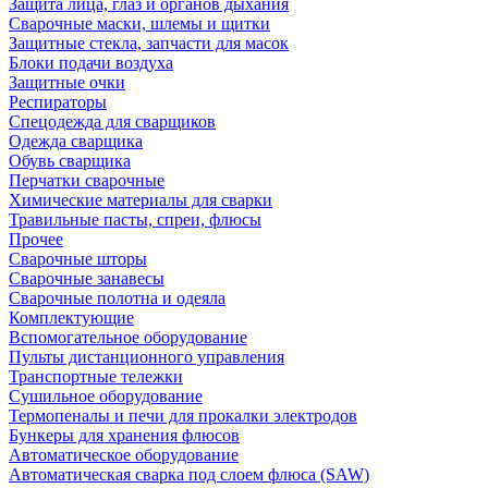
Защита лица, глаз и органов дыхания
Сварочные маски, шлемы и щитки
Защитные стекла, запчасти для масок
Блоки подачи воздуха
Защитные очки
Респираторы
Спецодежда для сварщиков
Одежда сварщика
Обувь сварщика
Перчатки сварочные
Химические материалы для сварки
Травильные пасты, спреи, флюсы
Прочее
Сварочные шторы
Сварочные занавесы
Сварочные полотна и одеяла
Комплектующие
Вспомогательное оборудование
Пульты дистанционного управления
Транспортные тележки
Сушильное оборудование
Термопеналы и печи для прокалки электродов
Бункеры для хранения флюсов
Автоматическое оборудование
Автоматическая сварка под слоем флюса (SAW)