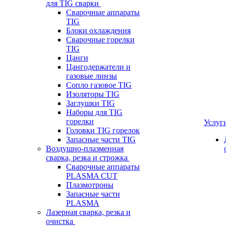
для TIG сварки
Сварочные аппараты
TIG
Блоки охлаждения
Сварочные горелки
TIG
Цанги
Цангодержатели и
газовые линзы
Сопло газовое TIG
Изоляторы TIG
Заглушки TIG
Наборы для TIG
горелки
Услуг
Головки TIG горелок
Запасные части TIG
Воздушно-плазменная
сварка, резка и строжка
Сварочные аппараты
PLASMA CUT
Плазмотроны
Запасные части
PLASMA
Лазерная сварка, резка и
очистка