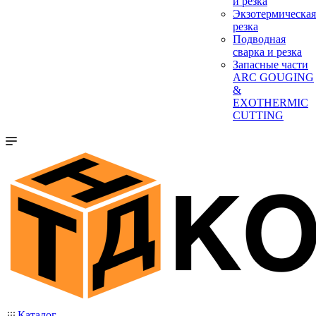
и резка
Экзотермическая
резка
Подводная
сварка и резка
Запасные части
ARC GOUGING
&
EXOTHERMIC
CUTTING
Каталог