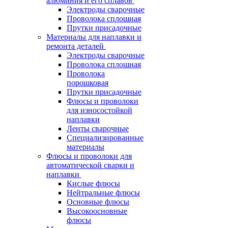
алюминия и его сплавов
Электроды сварочные
Проволока сплошная
Прутки присадочные
Материалы для наплавки и
ремонта деталей
Электроды сварочные
Проволока сплошная
Проволока
порошковая
Прутки присадочные
Флюсы и проволоки
для износостойкой
наплавки
Ленты сварочные
Специализированные
материалы
Флюсы и проволоки для
автоматической сварки и
наплавки
Кислые флюсы
Нейтральные флюсы
Основные флюсы
Высокоосновные
флюсы