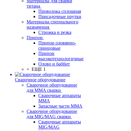
Материалы для сварки
титана
Проволока сплошная
Присадочные прутки
Материалы специального
назначения
Строжка и резка
Припои
Припои оловянно-
свинцовые
Припои
высокотехнологичные
Олово и баббит
+ ЕЩЕ 1
Сварочное оборудование
Сварочное оборудование
для MMA сварки
Сварочные аппараты
MMA
Запасные части MMA
Сварочное оборудование
для MIG/MAG сварки
Сварочные аппараты
MIG/MAG