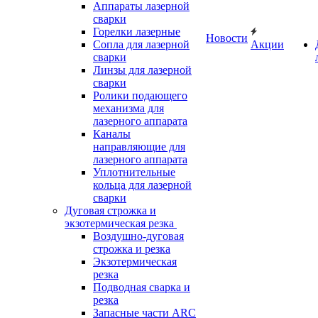
Аппараты лазерной
сварки
Горелки лазерные
Новости
Сопла для лазерной
Акции
сварки
Линзы для лазерной
сварки
Ролики подающего
механизма для
лазерного аппарата
Каналы
направляющие для
лазерного аппарата
Уплотнительные
кольца для лазерной
сварки
Дуговая строжка и
экзотермическая резка
Воздушно-дуговая
строжка и резка
Экзотермическая
резка
Подводная сварка и
резка
Запасные части ARC