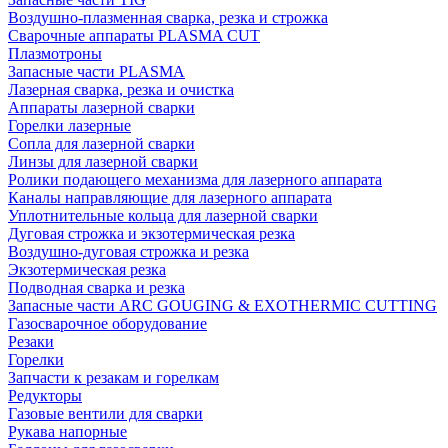
Воздушно-плазменная сварка, резка и строжка
Сварочные аппараты PLASMA CUT
Плазмотроны
Запасные части PLASMA
Лазерная сварка, резка и очистка
Аппараты лазерной сварки
Горелки лазерные
Сопла для лазерной сварки
Линзы для лазерной сварки
Ролики подающего механизма для лазерного аппарата
Каналы направляющие для лазерного аппарата
Уплотнительные кольца для лазерной сварки
Дуговая строжка и экзотермическая резка
Воздушно-дуговая строжка и резка
Экзотермическая резка
Подводная сварка и резка
Запасные части ARC GOUGING & EXOTHERMIC CUTTING
Газосварочное оборудование
Резаки
Горелки
Запчасти к резакам и горелкам
Редукторы
Газовые вентили для сварки
Рукава напорные