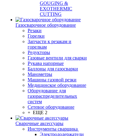
GOUGING &
EXOTHERMIC
CUTTING
Газосварочное оборудование
Резаки
Горелки
Запчасти к резакам и
горелкам
Редукторы
Газовые вентили для сварки
Рукава напорные
Баллоны для газосварки
Манометры
Машины газовой резки
Медицинское оборудование
Оборудование для
газораспределительных
систем
Сетевое оборудование
+ ЕЩЕ 2
Сварочные аксессуары
Инструменты сварщика
Электрододержатели