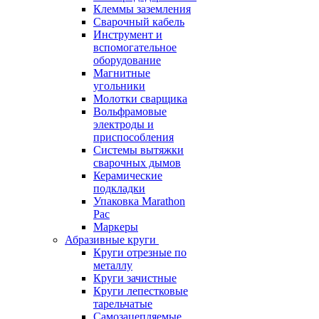
Клеммы заземления
Сварочный кабель
Инструмент и
вспомогательное
оборудование
Магнитные
угольники
Молотки сварщика
Вольфрамовые
электроды и
приспособления
Системы вытяжки
сварочных дымов
Керамические
подкладки
Упаковка Marathon
Pac
Маркеры
Абразивные круги
Круги отрезные по
металлу
Круги зачистные
Круги лепестковые
тарельчатые
Самозацепляемые