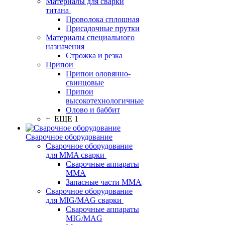
Материалы для сварки
титана
Проволока сплошная
Присадочные прутки
Материалы специального
назначения
Строжка и резка
Припои
Припои оловянно-
свинцовые
Припои
высокотехнологичные
Олово и баббит
+ ЕЩЕ 1
Сварочное оборудование
Сварочное оборудование
для MMA сварки
Сварочные аппараты
MMA
Запасные части MMA
Сварочное оборудование
для MIG/MAG сварки
Сварочные аппараты
MIG/MAG