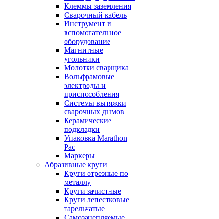
Клеммы заземления
Сварочный кабель
Инструмент и
вспомогательное
оборудование
Магнитные
угольники
Молотки сварщика
Вольфрамовые
электроды и
приспособления
Системы вытяжки
сварочных дымов
Керамические
подкладки
Упаковка Marathon
Pac
Маркеры
Абразивные круги
Круги отрезные по
металлу
Круги зачистные
Круги лепестковые
тарельчатые
Самозацепляемые