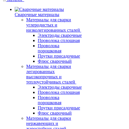
Сварочные материалы
Материалы для сварки
углеродистых и
низколегированных сталей
Электроды сварочные
Проволока сплошная
Проволока
порошковая
Прутки присадочные
Флюс сварочный
Материалы для сварки
легированных
высокопрочных и
теплоустойчивых сталей
Электроды сварочные
Проволока сплошная
Проволока
порошковая
Прутки присадочные
Флюс сварочный
Материалы для сварки
нержавеющих и
жаростойких сталей