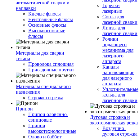
автоматической сварки и
Горелки
наплавки
лазерные
Кислые флюсы
Сопла для
Нейтральные флюсы
лазерной сварки
Основные флюсы
Линзы для
Высокоосновные
лазерной сварки
флюсы
Ролики
подающего
механизма для
Материалы для сварки
лазерного
титана
аппарата
Проволока сплошная
Каналы
Присадочные прутки
направляющие
для лазерного
аппарата
Материалы специального
Уплотнительные
назначения
кольца для
Строжка и резка
лазерной сварки
Припои
Припои оловянно-
Дуговая строжка и
свинцовые
экзотермическая резка
Припои
Воздушно-
высокотехнологичные
дуговая строжка
Олово и баббит