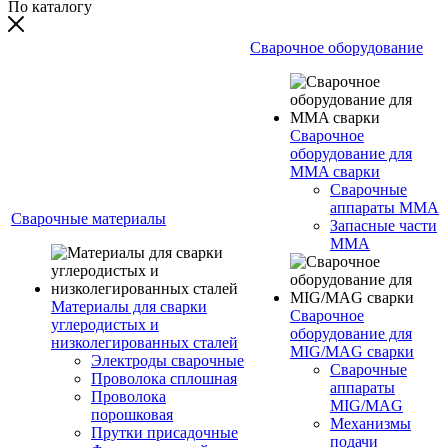
По каталогу
Сварочное оборудование
Сварочное
оборудование для
MMA сварки
Сварочные
аппараты MMA
Сварочные материалы
Запасные части
MMA
Материалы для сварки
Сварочное
углеродистых и
оборудование для
низколегированных сталей
MIG/MAG сварки
Электроды сварочные
Сварочные
Проволока сплошная
аппараты
Проволока
MIG/MAG
порошковая
Механизмы
Прутки присадочные
подачи