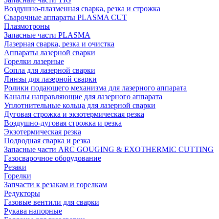
Воздушно-плазменная сварка, резка и строжка
Сварочные аппараты PLASMA CUT
Плазмотроны
Запасные части PLASMA
Лазерная сварка, резка и очистка
Аппараты лазерной сварки
Горелки лазерные
Сопла для лазерной сварки
Линзы для лазерной сварки
Ролики подающего механизма для лазерного аппарата
Каналы направляющие для лазерного аппарата
Уплотнительные кольца для лазерной сварки
Дуговая строжка и экзотермическая резка
Воздушно-дуговая строжка и резка
Экзотермическая резка
Подводная сварка и резка
Запасные части ARC GOUGING & EXOTHERMIC CUTTING
Газосварочное оборудование
Резаки
Горелки
Запчасти к резакам и горелкам
Редукторы
Газовые вентили для сварки
Рукава напорные