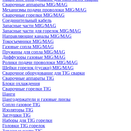
Сварочные аппараты MIG/MAG
Механизмы подачи проволоки MIG/MAG
Сварочные горелки MIG/MAG
Соединительный кабель
Запасные части MIG/MAG
Запасные части для горелок MIG/MAG
Направляющие каналы MIG/MAG
Токосъемники MIG/MAG
Газовые сопла MIG/MAG
Пружины для сопла MIG/MAG
Диффузоры газовые MIG/MAG
Ролики подачи проволоки MIG/MAG
Шейки горелок (гусаки) MIG/MAG
Сварочное оборудование для TIG сварки
Сварочные аппараты TIG
Блоки охлаждения
Сварочные горелки TIG
Цанги
Цангодержатели и газовые линзы
Сопло газовое TIG
Изоляторы TIG
Заглушки TIG
Наборы для TIG горелки
Головки TIG горелок
Запасные части TIG