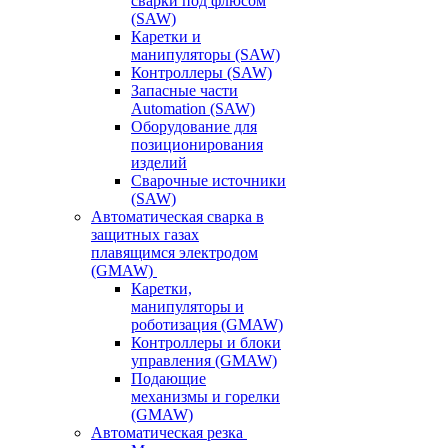
сварки под флюсом
(SAW)
Каретки и
манипуляторы (SAW)
Контроллеры (SAW)
Запасные части
Automation (SAW)
Оборудование для
позиционирования
изделий
Сварочные источники
(SAW)
Автоматическая сварка в
защитных газах
плавящимся электродом
(GMAW)
Каретки,
манипуляторы и
роботизация (GMAW)
Контроллеры и блоки
управления (GMAW)
Подающие
механизмы и горелки
(GMAW)
Автоматическая резка