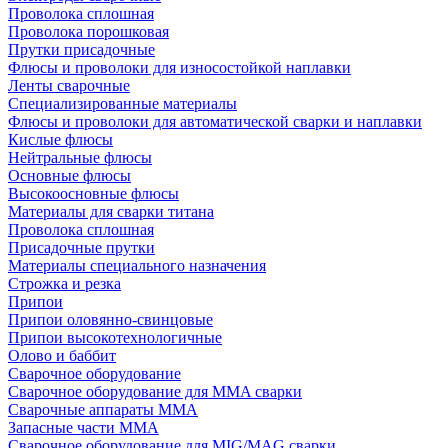
Проволока сплошная
Проволока порошковая
Прутки присадочные
Флюсы и проволоки для износостойкой наплавки
Ленты сварочные
Специализированные материалы
Флюсы и проволоки для автоматической сварки и наплавки
Кислые флюсы
Нейтральные флюсы
Основные флюсы
Высокоосновные флюсы
Материалы для сварки титана
Проволока сплошная
Присадочные прутки
Материалы специального назначения
Строжка и резка
Припои
Припои оловянно-свинцовые
Припои высокотехнологичные
Олово и баббит
Сварочное оборудование
Сварочное оборудование для MMA сварки
Сварочные аппараты MMA
Запасные части MMA
Сварочное оборудование для MIG/MAG сварки