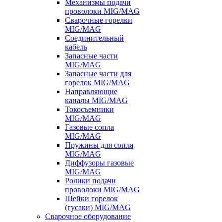
Механизмы подачи
проволоки MIG/MAG
Сварочные горелки
MIG/MAG
Соединительный
кабель
Запасные части
MIG/MAG
Запасные части для
горелок MIG/MAG
Направляющие
каналы MIG/MAG
Токосъемники
MIG/MAG
Газовые сопла
MIG/MAG
Пружины для сопла
MIG/MAG
Диффузоры газовые
MIG/MAG
Ролики подачи
проволоки MIG/MAG
Шейки горелок
(гусаки) MIG/MAG
Сварочное оборудование