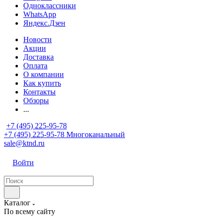
Одноклассники
WhatsApp
Яндекс.Дзен
Новости
Акции
Доставка
Оплата
О компании
Как купить
Контакты
Обзоры
...
+7 (495) 225-95-78
+7 (495) 225-95-78
Многоканальный
sale@ktnd.ru
Войти
Каталог
По всему сайту