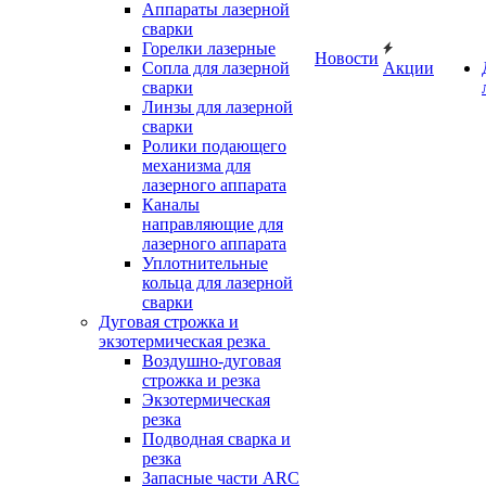
Аппараты лазерной
сварки
Горелки лазерные
Новости
Сопла для лазерной
Акции
сварки
Линзы для лазерной
сварки
Ролики подающего
механизма для
лазерного аппарата
Каналы
направляющие для
лазерного аппарата
Уплотнительные
кольца для лазерной
сварки
Дуговая строжка и
экзотермическая резка
Воздушно-дуговая
строжка и резка
Экзотермическая
резка
Подводная сварка и
резка
Запасные части ARC