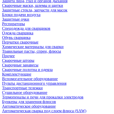
Защита лица, глаз и органов дыхания
Сварочные маски, шлемы и щитки
Защитные стекла, запчасти для масок
Блоки подачи воздуха
Защитные очки
Респираторы
Спецодежда для сварщиков
Одежда сварщика
Обувь сварщика
Перчатки сварочные
Химические материалы для сварки
Травильные пасты, спреи, флюсы
Прочее
Сварочные шторы
Сварочные занавесы
Сварочные полотна и одеяла
Комплектующие
Вспомогательное оборудование
Пульты дистанционного управления
Транспортные тележки
Сушильное оборудование
Термопеналы и печи для прокалки электродов
Бункеры для хранения флюсов
Автоматическое оборудование
Автоматическая сварка под слоем флюса (SAW)