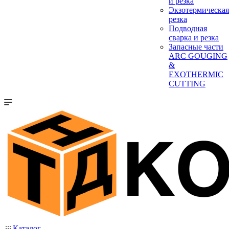
и резка
Экзотермическая
резка
Подводная
сварка и резка
Запасные части
ARC GOUGING
&
EXOTHERMIC
CUTTING
Каталог