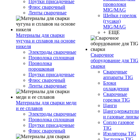
Прутки присадочные
проволоки
Флюс сварочный
MIG/MAG
Ленты сварочные
Шейки горелок
(гусаки)
MIG/MAG
+ ЕЩЕ
Материалы для сварки
чугуна и сплавов на основе
никеля
Электроды сварочные
Сварочное
Проволока сплошная
оборудование для TIG
Проволока
сварки
порошковая
Сварочные
Прутки присадочные
аппараты TIG
Флюс сварочный
Блоки
Ленты сварочные
охлаждения
Сварочные
горелки TIG
Материалы для сварки меди
Цанги
и ее сплавов
Цангодержатели
Электроды сварочные
и газовые линзы
Проволока сплошная
Сопло газовое
Прутки присадочные
TIG
Флюс сварочный
Изоляторы TIG
Заглушки TIG