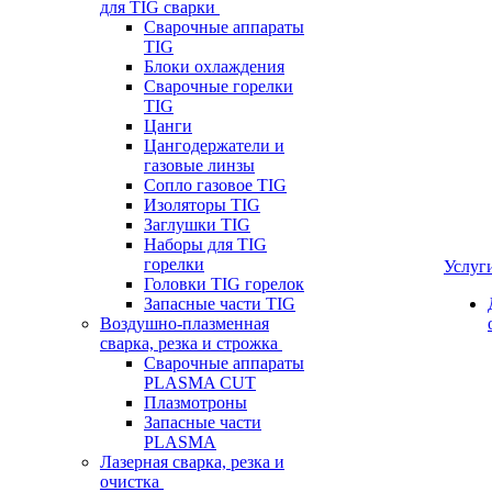
для TIG сварки
Сварочные аппараты
TIG
Блоки охлаждения
Сварочные горелки
TIG
Цанги
Цангодержатели и
газовые линзы
Сопло газовое TIG
Изоляторы TIG
Заглушки TIG
Наборы для TIG
горелки
Услуг
Головки TIG горелок
Запасные части TIG
Воздушно-плазменная
сварка, резка и строжка
Сварочные аппараты
PLASMA CUT
Плазмотроны
Запасные части
PLASMA
Лазерная сварка, резка и
очистка