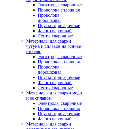
Электроды сварочные
Проволока сплошная
Проволока
порошковая
Прутки присадочные
Флюс сварочный
Ленты сварочные
Материалы для сварки
чугуна и сплавов на основе
никеля
Электроды сварочные
Проволока сплошная
Проволока
порошковая
Прутки присадочные
Флюс сварочный
Ленты сварочные
Материалы для сварки меди
и ее сплавов
Электроды сварочные
Проволока сплошная
Прутки присадочные
Флюс сварочный
Материалы для сварки