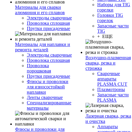
Наборы для TIG
Материалы для сварки
горелки
алюминия и его сплавов
Головки TIG
Электроды сварочные
горелок
Проволока сплошная
Запасные части
Прутки присадочные
TIG
+ ЕЩЕ
Материалы для наплавки и
ремонта деталей
Электроды сварочные
Воздушно-плазменная
Проволока сплошная
сварка, резка и
Проволока
строжка
порошковая
Сварочные
Прутки присадочные
аппараты
Флюсы и проволоки
PLASMA CUT
для износостойкой
Плазмотроны
наплавки
Запасные части
Ленты сварочные
PLASMA
Специализированные
материалы
Лазерная сварка, резка
и очистка
Аппараты
Флюсы и проволоки для
лазерной сварки