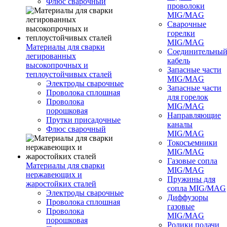
Флюс сварочный
проволоки
MIG/MAG
Сварочные
горелки
MIG/MAG
Материалы для сварки
Соединительны
легированных
кабель
высокопрочных и
Запасные части
теплоустойчивых сталей
MIG/MAG
Электроды сварочные
Запасные части
Проволока сплошная
для горелок
Проволока
MIG/MAG
порошковая
Направляющие
Прутки присадочные
каналы
Флюс сварочный
MIG/MAG
Токосъемники
MIG/MAG
Газовые сопла
Материалы для сварки
MIG/MAG
нержавеющих и
Пружины для
жаростойких сталей
сопла MIG/MAG
Электроды сварочные
Диффузоры
Проволока сплошная
газовые
Проволока
MIG/MAG
порошковая
Ролики подачи