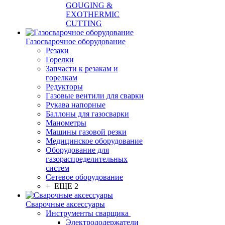
GOUGING &
EXOTHERMIC
CUTTING
Газосварочное оборудование
Резаки
Горелки
Запчасти к резакам и
горелкам
Редукторы
Газовые вентили для сварки
Рукава напорные
Баллоны для газосварки
Манометры
Машины газовой резки
Медицинское оборудование
Оборудование для
газораспределительных
систем
Сетевое оборудование
+ ЕЩЕ 2
Сварочные аксессуары
Инструменты сварщика
Электрододержатели