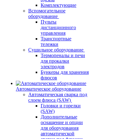
Комплектующие
Вспомогательное
оборудование
Пульты
дистанционного
управления
Транспортные
тележки
Сушильное оборудование
Термопеналы и печи
для прокалки
электродов
Бункеры для хранения
флюсов
Автоматическое оборудование
Автоматическая сварка под
слоем флюса (SAW)
Головки и горелки
(SAW)
Дополнительные
оснащение и опции
для оборудования
автоматической