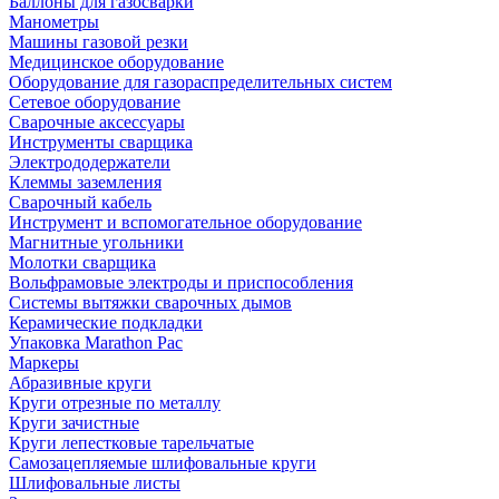
Баллоны для газосварки
Манометры
Машины газовой резки
Медицинское оборудование
Оборудование для газораспределительных систем
Сетевое оборудование
Сварочные аксессуары
Инструменты сварщика
Электрододержатели
Клеммы заземления
Сварочный кабель
Инструмент и вспомогательное оборудование
Магнитные угольники
Молотки сварщика
Вольфрамовые электроды и приспособления
Системы вытяжки сварочных дымов
Керамические подкладки
Упаковка Marathon Pac
Маркеры
Абразивные круги
Круги отрезные по металлу
Круги зачистные
Круги лепестковые тарельчатые
Самозацепляемые шлифовальные круги
Шлифовальные листы