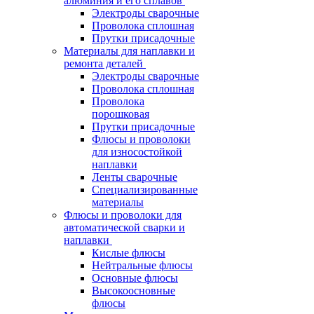
алюминия и его сплавов
Электроды сварочные
Проволока сплошная
Прутки присадочные
Материалы для наплавки и
ремонта деталей
Электроды сварочные
Проволока сплошная
Проволока
порошковая
Прутки присадочные
Флюсы и проволоки
для износостойкой
наплавки
Ленты сварочные
Специализированные
материалы
Флюсы и проволоки для
автоматической сварки и
наплавки
Кислые флюсы
Нейтральные флюсы
Основные флюсы
Высокоосновные
флюсы