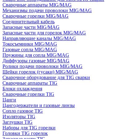
Сварочные аппараты MIG/MAG
Механизмы подачи проволоки MIG/MAG
Сварочные горелки MIG/MAG
Соединительный кабель
Запасные части MIG/MAG
Запасные части для горелок MIG/MAG
Направляющие каналы MIG/MAG
Токосъемники MIG/MAG
Газовые сопла MIG/MAG
Пружины для сопла MIG/MAG
Диффузоры газовые MIG/MAG
Ролики подачи проволоки MIG/MAG
Шейки горелок (гусаки) MIG/MAG
Сварочное оборудование для TIG сварки
Сварочные аппараты TIG
Блоки охлаждения
Сварочные горелки TIG
Цанги
Цангодержатели и газовые линзы
Сопло газовое TIG
Изоляторы TIG
Заглушки TIG
Наборы для TIG горелки
Головки TIG горелок
Запасные части TIG