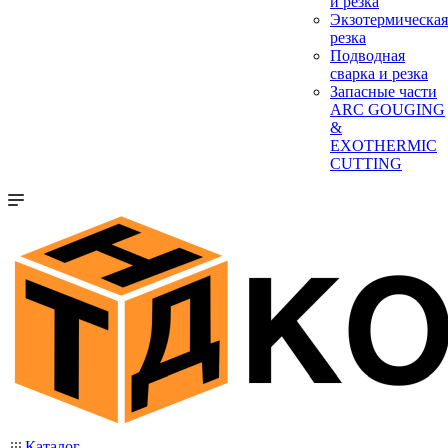
и резка
Экзотермическая
резка
Подводная
сварка и резка
Запасные части
ARC GOUGING
&
EXOTHERMIC
CUTTING
Каталог