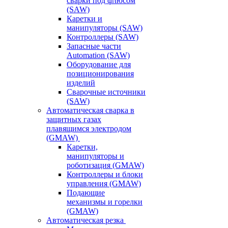
сварки под флюсом
(SAW)
Каретки и
манипуляторы (SAW)
Контроллеры (SAW)
Запасные части
Automation (SAW)
Оборудование для
позиционирования
изделий
Сварочные источники
(SAW)
Автоматическая сварка в
защитных газах
плавящимся электродом
(GMAW)
Каретки,
манипуляторы и
роботизация (GMAW)
Контроллеры и блоки
управления (GMAW)
Подающие
механизмы и горелки
(GMAW)
Автоматическая резка