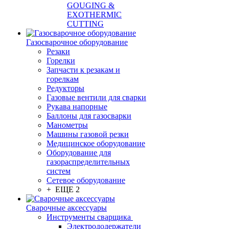
GOUGING &
EXOTHERMIC
CUTTING
Газосварочное оборудование
Резаки
Горелки
Запчасти к резакам и
горелкам
Редукторы
Газовые вентили для сварки
Рукава напорные
Баллоны для газосварки
Манометры
Машины газовой резки
Медицинское оборудование
Оборудование для
газораспределительных
систем
Сетевое оборудование
+ ЕЩЕ 2
Сварочные аксессуары
Инструменты сварщика
Электрододержатели