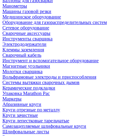
Баллоны для газосварки
Манометры
Машины газовой резки
Медицинское оборудование
Оборудование для газораспределительных систем
Сетевое оборудование
Сварочные аксессуары
Инструменты сварщика
Электрододержатели
Клеммы заземления
Сварочный кабель
Инструмент и вспомогательное оборудование
Магнитные угольники
Молотки сварщика
Вольфрамовые электроды и приспособления
Системы вытяжки сварочных дымов
Керамические подкладки
Упаковка Marathon Pac
Маркеры
Абразивные круги
Круги отрезные по металлу
Круги зачистные
Круги лепестковые тарельчатые
Самозацепляемые шлифовальные круги
Шлифовальные листы