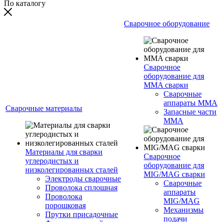
По каталогу
Сварочное оборудование
Сварочное
оборудование для
MMA сварки
Сварочные
аппараты MMA
Сварочные материалы
Запасные части
MMA
Материалы для сварки
Сварочное
углеродистых и
оборудование для
низколегированных сталей
MIG/MAG сварки
Электроды сварочные
Сварочные
Проволока сплошная
аппараты
Проволока
MIG/MAG
порошковая
Механизмы
Прутки присадочные
подачи