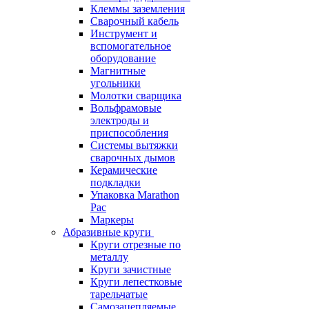
Клеммы заземления
Сварочный кабель
Инструмент и
вспомогательное
оборудование
Магнитные
угольники
Молотки сварщика
Вольфрамовые
электроды и
приспособления
Системы вытяжки
сварочных дымов
Керамические
подкладки
Упаковка Marathon
Pac
Маркеры
Абразивные круги
Круги отрезные по
металлу
Круги зачистные
Круги лепестковые
тарельчатые
Самозацепляемые