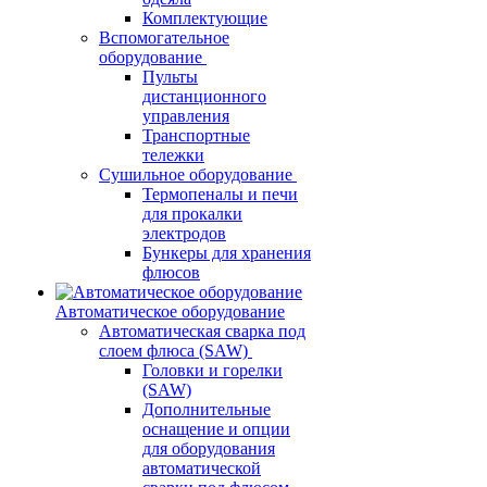
Комплектующие
Вспомогательное
оборудование
Пульты
дистанционного
управления
Транспортные
тележки
Сушильное оборудование
Термопеналы и печи
для прокалки
электродов
Бункеры для хранения
флюсов
Автоматическое оборудование
Автоматическая сварка под
слоем флюса (SAW)
Головки и горелки
(SAW)
Дополнительные
оснащение и опции
для оборудования
автоматической