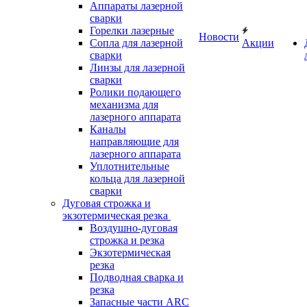
Аппараты лазерной
сварки
Горелки лазерные
Новости
Сопла для лазерной
Акции
сварки
Линзы для лазерной
сварки
Ролики подающего
механизма для
лазерного аппарата
Каналы
направляющие для
лазерного аппарата
Уплотнительные
кольца для лазерной
сварки
Дуговая строжка и
экзотермическая резка
Воздушно-дуговая
строжка и резка
Экзотермическая
резка
Подводная сварка и
резка
Запасные части ARC