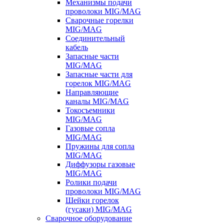
Механизмы подачи
проволоки MIG/MAG
Сварочные горелки
MIG/MAG
Соединительный
кабель
Запасные части
MIG/MAG
Запасные части для
горелок MIG/MAG
Направляющие
каналы MIG/MAG
Токосъемники
MIG/MAG
Газовые сопла
MIG/MAG
Пружины для сопла
MIG/MAG
Диффузоры газовые
MIG/MAG
Ролики подачи
проволоки MIG/MAG
Шейки горелок
(гусаки) MIG/MAG
Сварочное оборудование