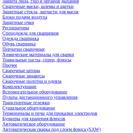
Защита лица, глаз и органов дыхания
Сварочные маски, шлемы и щитки
Защитные стекла, запчасти для масок
Блоки подачи воздуха
Защитные очки
Респираторы
Спецодежда для сварщиков
Одежда сварщика
Обувь сварщика
Перчатки сварочные
Химические материалы для сварки
Травильные пасты, спреи, флюсы
Прочее
Сварочные шторы
Сварочные занавесы
Сварочные полотна и одеяла
Комплектующие
Вспомогательное оборудование
Пульты дистанционного управления
Транспортные тележки
Сушильное оборудование
Термопеналы и печи для прокалки электродов
Бункеры для хранения флюсов
Автоматическое оборудование
Автоматическая сварка под слоем флюса (SAW)