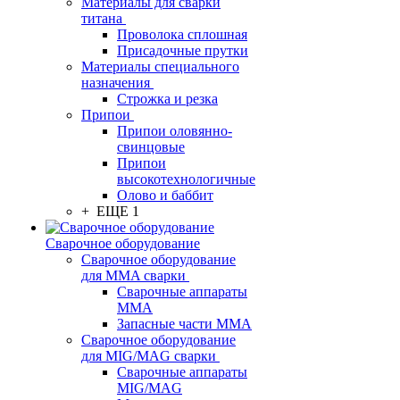
Материалы для сварки
титана
Проволока сплошная
Присадочные прутки
Материалы специального
назначения
Строжка и резка
Припои
Припои оловянно-
свинцовые
Припои
высокотехнологичные
Олово и баббит
+ ЕЩЕ 1
Сварочное оборудование
Сварочное оборудование
для MMA сварки
Сварочные аппараты
MMA
Запасные части MMA
Сварочное оборудование
для MIG/MAG сварки
Сварочные аппараты
MIG/MAG