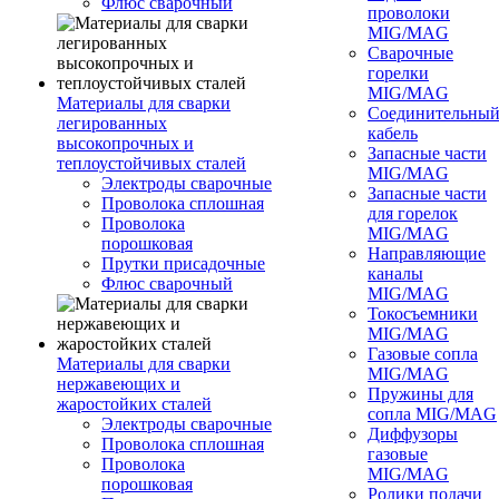
Флюс сварочный
проволоки
MIG/MAG
Сварочные
горелки
MIG/MAG
Материалы для сварки
Соединительны
легированных
кабель
высокопрочных и
Запасные части
теплоустойчивых сталей
MIG/MAG
Электроды сварочные
Запасные части
Проволока сплошная
для горелок
Проволока
MIG/MAG
порошковая
Направляющие
Прутки присадочные
каналы
Флюс сварочный
MIG/MAG
Токосъемники
MIG/MAG
Газовые сопла
Материалы для сварки
MIG/MAG
нержавеющих и
Пружины для
жаростойких сталей
сопла MIG/MAG
Электроды сварочные
Диффузоры
Проволока сплошная
газовые
Проволока
MIG/MAG
порошковая
Ролики подачи