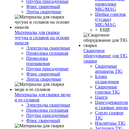
Прутки присадочные
проволоки
Флюс сварочный
MIG/MAG
Ленты сварочные
Шейки горелок
(гусаки)
MIG/MAG
+ ЕЩЕ
Материалы для сварки
чугуна и сплавов на основе
никеля
Электроды сварочные
Сварочное
Проволока сплошная
оборудование для TIG
Проволока
сварки
порошковая
Сварочные
Прутки присадочные
аппараты TIG
Флюс сварочный
Блоки
Ленты сварочные
охлаждения
Сварочные
горелки TIG
Материалы для сварки меди
Цанги
и ее сплавов
Цангодержатели
Электроды сварочные
и газовые линзы
Проволока сплошная
Сопло газовое
Прутки присадочные
TIG
Флюс сварочный
Изоляторы TIG
Заглушки TIG