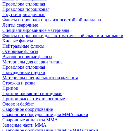
Проволока сплошная
Проволока порошковая
Прутки присадочные
Флюсы и проволоки для износостойкой наплавки
Ленты сварочные
Специализированные материалы
Флюсы и проволоки для автоматической сварки и наплавки
Кислые флюсы
Нейтральные флюсы
Основные флюсы
Высокоосновные флюсы
Материалы для сварки титана
Проволока сплошная
Присадочные прутки
Материалы специального назначения
Строжка и резка
Припои
Припои оловянно-свинцовые
Припои высокотехнологичные
Олово и баббит
Сварочное оборудование
Сварочное оборудование для MMA сварки
Сварочные аппараты MMA
Запасные части MMA
Сварочное оборудование для MIG/MAG сварки