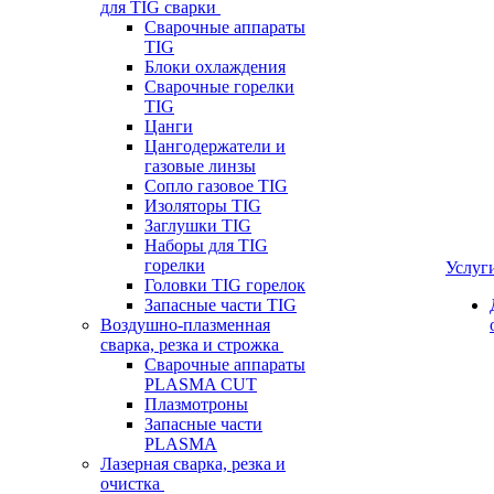
для TIG сварки
Сварочные аппараты
TIG
Блоки охлаждения
Сварочные горелки
TIG
Цанги
Цангодержатели и
газовые линзы
Сопло газовое TIG
Изоляторы TIG
Заглушки TIG
Наборы для TIG
горелки
Услуг
Головки TIG горелок
Запасные части TIG
Воздушно-плазменная
сварка, резка и строжка
Сварочные аппараты
PLASMA CUT
Плазмотроны
Запасные части
PLASMA
Лазерная сварка, резка и
очистка