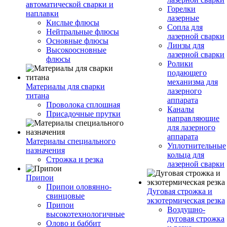
автоматической сварки и
Горелки
наплавки
лазерные
Кислые флюсы
Сопла для
Нейтральные флюсы
лазерной сварки
Основные флюсы
Линзы для
Высокоосновные
лазерной сварки
флюсы
Ролики
подающего
механизма для
Материалы для сварки
лазерного
титана
аппарата
Проволока сплошная
Каналы
Присадочные прутки
направляющие
для лазерного
аппарата
Материалы специального
Уплотнительные
назначения
кольца для
Строжка и резка
лазерной сварки
Припои
Припои оловянно-
Дуговая строжка и
свинцовые
экзотермическая резка
Припои
Воздушно-
высокотехнологичные
дуговая строжка
Олово и баббит