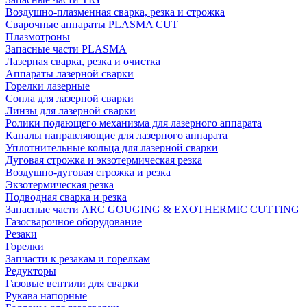
Воздушно-плазменная сварка, резка и строжка
Сварочные аппараты PLASMA CUT
Плазмотроны
Запасные части PLASMA
Лазерная сварка, резка и очистка
Аппараты лазерной сварки
Горелки лазерные
Сопла для лазерной сварки
Линзы для лазерной сварки
Ролики подающего механизма для лазерного аппарата
Каналы направляющие для лазерного аппарата
Уплотнительные кольца для лазерной сварки
Дуговая строжка и экзотермическая резка
Воздушно-дуговая строжка и резка
Экзотермическая резка
Подводная сварка и резка
Запасные части ARC GOUGING & EXOTHERMIC CUTTING
Газосварочное оборудование
Резаки
Горелки
Запчасти к резакам и горелкам
Редукторы
Газовые вентили для сварки
Рукава напорные