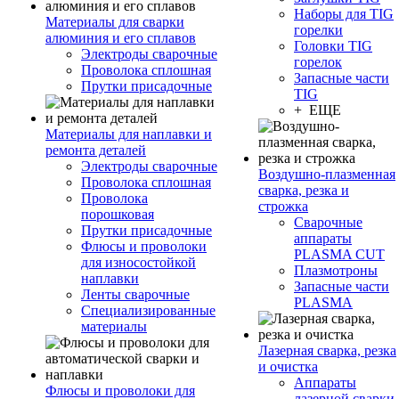
Наборы для TIG
Материалы для сварки
горелки
алюминия и его сплавов
Головки TIG
Электроды сварочные
горелок
Проволока сплошная
Запасные части
Прутки присадочные
TIG
+ ЕЩЕ
Материалы для наплавки и
ремонта деталей
Электроды сварочные
Воздушно-плазменная
Проволока сплошная
сварка, резка и
Проволока
строжка
порошковая
Сварочные
Прутки присадочные
аппараты
Флюсы и проволоки
PLASMA CUT
для износостойкой
Плазмотроны
наплавки
Запасные части
Ленты сварочные
PLASMA
Специализированные
материалы
Лазерная сварка, резка
и очистка
Аппараты
Флюсы и проволоки для
лазерной сварки