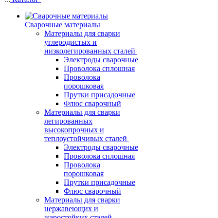
Сварочные материалы
Материалы для сварки
углеродистых и
низколегированных сталей
Электроды сварочные
Проволока сплошная
Проволока
порошковая
Прутки присадочные
Флюс сварочный
Материалы для сварки
легированных
высокопрочных и
теплоустойчивых сталей
Электроды сварочные
Проволока сплошная
Проволока
порошковая
Прутки присадочные
Флюс сварочный
Материалы для сварки
нержавеющих и
жаростойких сталей