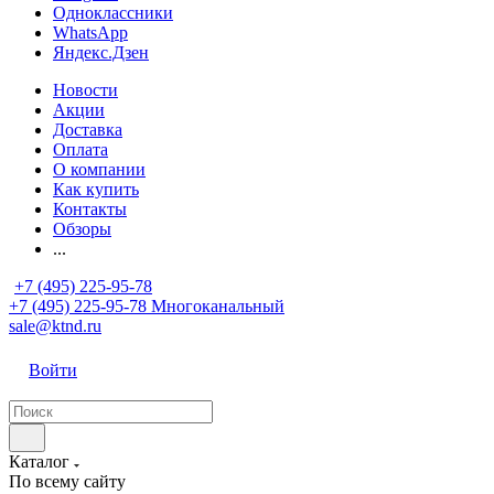
Одноклассники
WhatsApp
Яндекс.Дзен
Новости
Акции
Доставка
Оплата
О компании
Как купить
Контакты
Обзоры
...
+7 (495) 225-95-78
+7 (495) 225-95-78
Многоканальный
sale@ktnd.ru
Войти
Каталог
По всему сайту