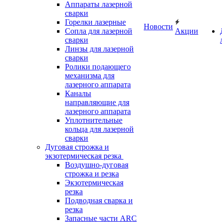
Аппараты лазерной
сварки
Горелки лазерные
Новости
Сопла для лазерной
Акции
сварки
Линзы для лазерной
сварки
Ролики подающего
механизма для
лазерного аппарата
Каналы
направляющие для
лазерного аппарата
Уплотнительные
кольца для лазерной
сварки
Дуговая строжка и
экзотермическая резка
Воздушно-дуговая
строжка и резка
Экзотермическая
резка
Подводная сварка и
резка
Запасные части ARC