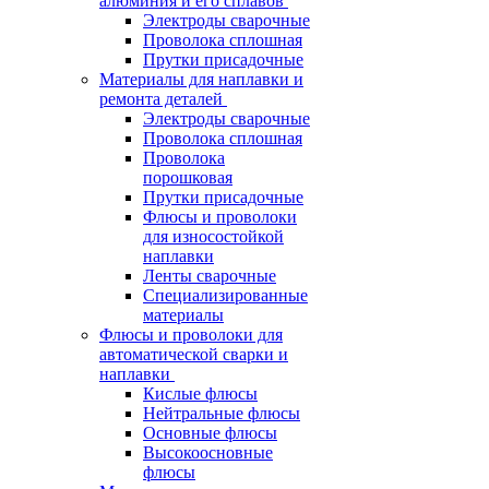
алюминия и его сплавов
Электроды сварочные
Проволока сплошная
Прутки присадочные
Материалы для наплавки и
ремонта деталей
Электроды сварочные
Проволока сплошная
Проволока
порошковая
Прутки присадочные
Флюсы и проволоки
для износостойкой
наплавки
Ленты сварочные
Специализированные
материалы
Флюсы и проволоки для
автоматической сварки и
наплавки
Кислые флюсы
Нейтральные флюсы
Основные флюсы
Высокоосновные
флюсы