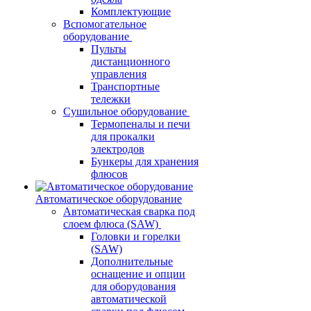
Комплектующие
Вспомогательное
оборудование
Пульты
дистанционного
управления
Транспортные
тележки
Сушильное оборудование
Термопеналы и печи
для прокалки
электродов
Бункеры для хранения
флюсов
Автоматическое оборудование
Автоматическая сварка под
слоем флюса (SAW)
Головки и горелки
(SAW)
Дополнительные
оснащение и опции
для оборудования
автоматической