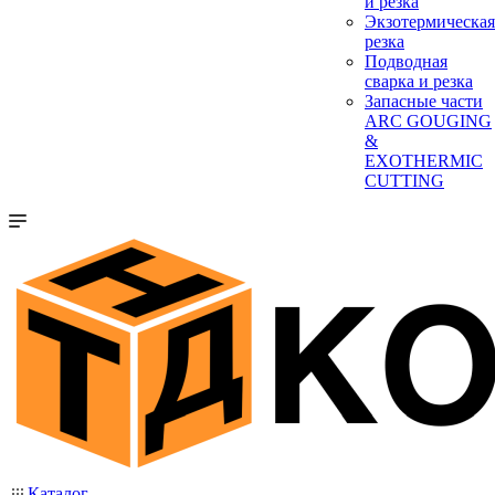
и резка
Экзотермическая
резка
Подводная
сварка и резка
Запасные части
ARC GOUGING
&
EXOTHERMIC
CUTTING
Каталог