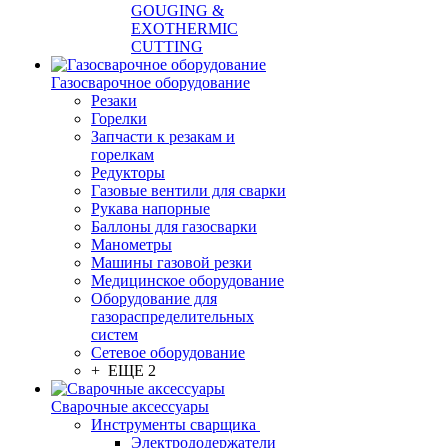
GOUGING &
EXOTHERMIC
CUTTING
Газосварочное оборудование
Резаки
Горелки
Запчасти к резакам и
горелкам
Редукторы
Газовые вентили для сварки
Рукава напорные
Баллоны для газосварки
Манометры
Машины газовой резки
Медицинское оборудование
Оборудование для
газораспределительных
систем
Сетевое оборудование
+ ЕЩЕ 2
Сварочные аксессуары
Инструменты сварщика
Электрододержатели