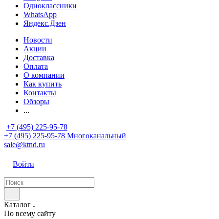
Одноклассники
WhatsApp
Яндекс.Дзен
Новости
Акции
Доставка
Оплата
О компании
Как купить
Контакты
Обзоры
...
+7 (495) 225-95-78
+7 (495) 225-95-78
Многоканальный
sale@ktnd.ru
Войти
Каталог
По всему сайту