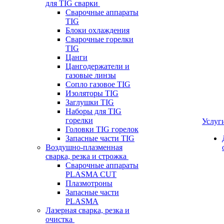
для TIG сварки
Сварочные аппараты
TIG
Блоки охлаждения
Сварочные горелки
TIG
Цанги
Цангодержатели и
газовые линзы
Сопло газовое TIG
Изоляторы TIG
Заглушки TIG
Наборы для TIG
горелки
Услуг
Головки TIG горелок
Запасные части TIG
Воздушно-плазменная
сварка, резка и строжка
Сварочные аппараты
PLASMA CUT
Плазмотроны
Запасные части
PLASMA
Лазерная сварка, резка и
очистка