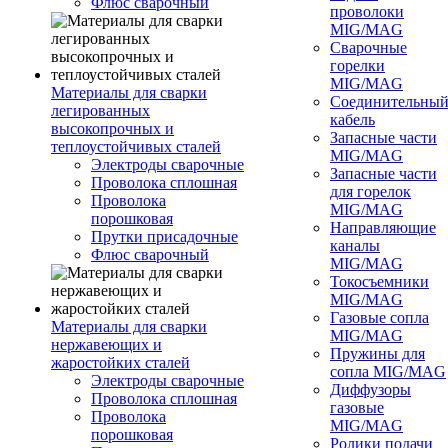
Флюс сварочный
проволоки
MIG/MAG
Сварочные
горелки
MIG/MAG
Материалы для сварки
Соединительны
легированных
кабель
высокопрочных и
Запасные части
теплоустойчивых сталей
MIG/MAG
Электроды сварочные
Запасные части
Проволока сплошная
для горелок
Проволока
MIG/MAG
порошковая
Направляющие
Прутки присадочные
каналы
Флюс сварочный
MIG/MAG
Токосъемники
MIG/MAG
Газовые сопла
Материалы для сварки
MIG/MAG
нержавеющих и
Пружины для
жаростойких сталей
сопла MIG/MAG
Электроды сварочные
Диффузоры
Проволока сплошная
газовые
Проволока
MIG/MAG
порошковая
Ролики подачи