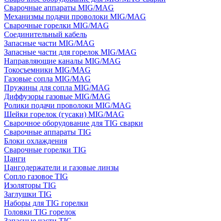
Сварочные аппараты MIG/MAG
Механизмы подачи проволоки MIG/MAG
Сварочные горелки MIG/MAG
Соединительный кабель
Запасные части MIG/MAG
Запасные части для горелок MIG/MAG
Направляющие каналы MIG/MAG
Токосъемники MIG/MAG
Газовые сопла MIG/MAG
Пружины для сопла MIG/MAG
Диффузоры газовые MIG/MAG
Ролики подачи проволоки MIG/MAG
Шейки горелок (гусаки) MIG/MAG
Сварочное оборудование для TIG сварки
Сварочные аппараты TIG
Блоки охлаждения
Сварочные горелки TIG
Цанги
Цангодержатели и газовые линзы
Сопло газовое TIG
Изоляторы TIG
Заглушки TIG
Наборы для TIG горелки
Головки TIG горелок
Запасные части TIG