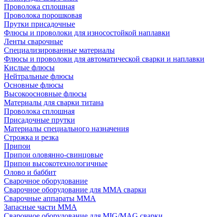
Проволока сплошная
Проволока порошковая
Прутки присадочные
Флюсы и проволоки для износостойкой наплавки
Ленты сварочные
Специализированные материалы
Флюсы и проволоки для автоматической сварки и наплавки
Кислые флюсы
Нейтральные флюсы
Основные флюсы
Высокоосновные флюсы
Материалы для сварки титана
Проволока сплошная
Присадочные прутки
Материалы специального назначения
Строжка и резка
Припои
Припои оловянно-свинцовые
Припои высокотехнологичные
Олово и баббит
Сварочное оборудование
Сварочное оборудование для MMA сварки
Сварочные аппараты MMA
Запасные части MMA
Сварочное оборудование для MIG/MAG сварки