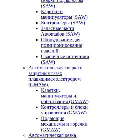
сварки под флюсом
(SAW)
Каретки и
манипуляторы (SAW)
Контроллеры (SAW)
Запасные части
Automation (SAW)
Оборудование для
позиционирования
изделий
Сварочные источники
(SAW)
Автоматическая сварка в
защитных газах
плавящимся электродом
(GMAW)
Каретки,
манипуляторы и
роботизация (GMAW)
Контроллеры и блоки
управления (GMAW)
Подающие
механизмы и горелки
(GMAW)
Автоматическая резка