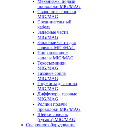
Механизмы подачи
проволоки MIG/MAG
Сварочные горелки
MIG/MAG
Соединительный
кабель
Запасные части
MIG/MAG
Запасные части для
горелок MIG/MAG
Направляющие
каналы MIG/MAG
Токосъемники
MIG/MAG
Газовые сопла
MIG/MAG
Пружины для сопла
MIG/MAG
Диффузоры газовые
MIG/MAG
Ролики подачи
проволоки MIG/MAG
Шейки горелок
(гусаки) MIG/MAG
Сварочное оборудование