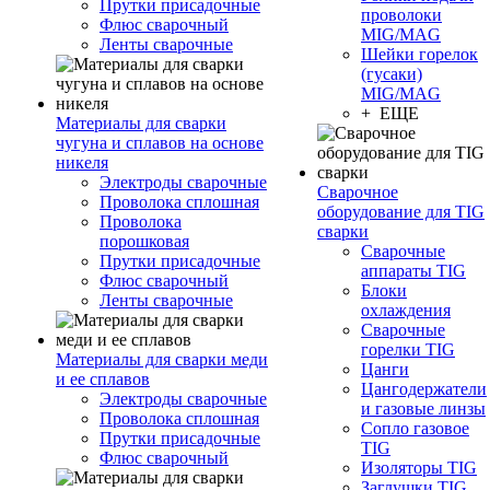
Прутки присадочные
проволоки
Флюс сварочный
MIG/MAG
Ленты сварочные
Шейки горелок
(гусаки)
MIG/MAG
+ ЕЩЕ
Материалы для сварки
чугуна и сплавов на основе
никеля
Электроды сварочные
Сварочное
Проволока сплошная
оборудование для TIG
Проволока
сварки
порошковая
Сварочные
Прутки присадочные
аппараты TIG
Флюс сварочный
Блоки
Ленты сварочные
охлаждения
Сварочные
горелки TIG
Материалы для сварки меди
Цанги
и ее сплавов
Цангодержатели
Электроды сварочные
и газовые линзы
Проволока сплошная
Сопло газовое
Прутки присадочные
TIG
Флюс сварочный
Изоляторы TIG
Заглушки TIG