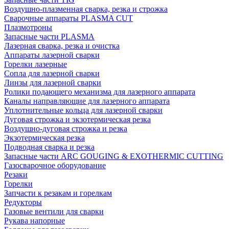
Воздушно-плазменная сварка, резка и строжка
Сварочные аппараты PLASMA CUT
Плазмотроны
Запасные части PLASMA
Лазерная сварка, резка и очистка
Аппараты лазерной сварки
Горелки лазерные
Сопла для лазерной сварки
Линзы для лазерной сварки
Ролики подающего механизма для лазерного аппарата
Каналы направляющие для лазерного аппарата
Уплотнительные кольца для лазерной сварки
Дуговая строжка и экзотермическая резка
Воздушно-дуговая строжка и резка
Экзотермическая резка
Подводная сварка и резка
Запасные части ARC GOUGING & EXOTHERMIC CUTTING
Газосварочное оборудование
Резаки
Горелки
Запчасти к резакам и горелкам
Редукторы
Газовые вентили для сварки
Рукава напорные