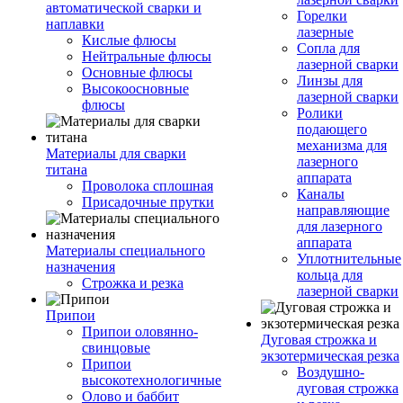
автоматической сварки и
Горелки
наплавки
лазерные
Кислые флюсы
Сопла для
Нейтральные флюсы
лазерной сварки
Основные флюсы
Линзы для
Высокоосновные
лазерной сварки
флюсы
Ролики
подающего
механизма для
Материалы для сварки
лазерного
титана
аппарата
Проволока сплошная
Каналы
Присадочные прутки
направляющие
для лазерного
аппарата
Материалы специального
Уплотнительные
назначения
кольца для
Строжка и резка
лазерной сварки
Припои
Припои оловянно-
Дуговая строжка и
свинцовые
экзотермическая резка
Припои
Воздушно-
высокотехнологичные
дуговая строжка
Олово и баббит