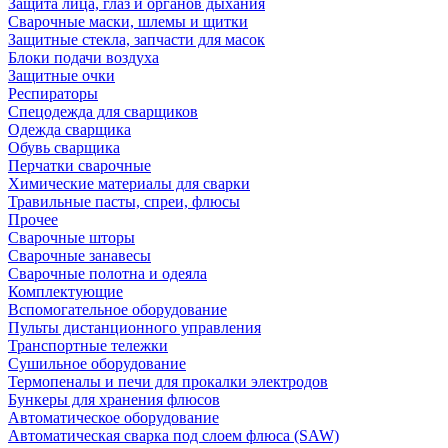
Защита лица, глаз и органов дыхания
Сварочные маски, шлемы и щитки
Защитные стекла, запчасти для масок
Блоки подачи воздуха
Защитные очки
Респираторы
Спецодежда для сварщиков
Одежда сварщика
Обувь сварщика
Перчатки сварочные
Химические материалы для сварки
Травильные пасты, спреи, флюсы
Прочее
Сварочные шторы
Сварочные занавесы
Сварочные полотна и одеяла
Комплектующие
Вспомогательное оборудование
Пульты дистанционного управления
Транспортные тележки
Сушильное оборудование
Термопеналы и печи для прокалки электродов
Бункеры для хранения флюсов
Автоматическое оборудование
Автоматическая сварка под слоем флюса (SAW)