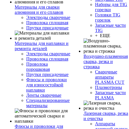
Наборы для TIG
Материалы для сварки
горелки
алюминия и его сплавов
Головки TIG
Электроды сварочные
горелок
Проволока сплошная
Запасные части
Прутки присадочные
TIG
+ ЕЩЕ
Материалы для наплавки и
ремонта деталей
Электроды сварочные
Воздушно-плазменная
Проволока сплошная
сварка, резка и
Проволока
строжка
порошковая
Сварочные
Прутки присадочные
аппараты
Флюсы и проволоки
PLASMA CUT
для износостойкой
Плазмотроны
наплавки
Запасные части
Ленты сварочные
PLASMA
Специализированные
материалы
Лазерная сварка, резка
и очистка
Аппараты
Флюсы и проволоки для
лазерной сварки