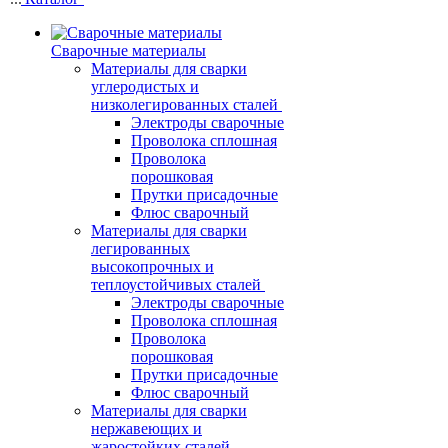
Сварочные материалы
Материалы для сварки
углеродистых и
низколегированных сталей
Электроды сварочные
Проволока сплошная
Проволока
порошковая
Прутки присадочные
Флюс сварочный
Материалы для сварки
легированных
высокопрочных и
теплоустойчивых сталей
Электроды сварочные
Проволока сплошная
Проволока
порошковая
Прутки присадочные
Флюс сварочный
Материалы для сварки
нержавеющих и
жаростойких сталей