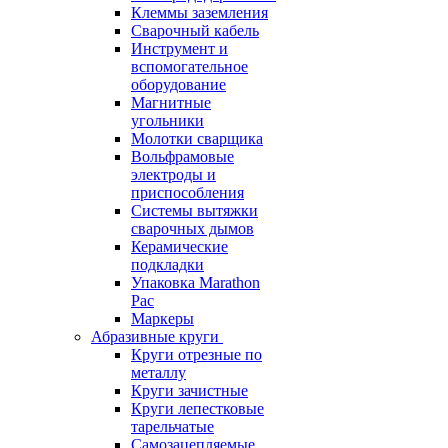
Клеммы заземления
Сварочный кабель
Инструмент и
вспомогательное
оборудование
Магнитные
угольники
Молотки сварщика
Вольфрамовые
электроды и
приспособления
Системы вытяжки
сварочных дымов
Керамические
подкладки
Упаковка Marathon
Pac
Маркеры
Абразивные круги
Круги отрезные по
металлу
Круги зачистные
Круги лепестковые
тарельчатые
Самозацепляемые