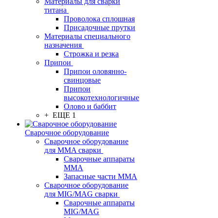
Материалы для сварки
титана
Проволока сплошная
Присадочные прутки
Материалы специального
назначения
Строжка и резка
Припои
Припои оловянно-
свинцовые
Припои
высокотехнологичные
Олово и баббит
+ ЕЩЕ 1
Сварочное оборудование
Сварочное оборудование
для MMA сварки
Сварочные аппараты
MMA
Запасные части MMA
Сварочное оборудование
для MIG/MAG сварки
Сварочные аппараты
MIG/MAG