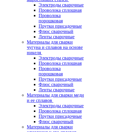
Электроды сварочные
Проволока сплошная
Проволока
порошковая
Прутки присадочные
Флюс сварочный
Ленты сварочные
Материалы для сварки
чугуна и сплавов на основе
никеля
Электроды сварочные
Проволока сплошная
Проволока
порошковая
Прутки присадочные
Флюс сварочный
Ленты сварочные
Материалы для сварки меди
и ее сплавов
Электроды сварочные
Проволока сплошная
Прутки присадочные
Флюс сварочный
Материалы для сварки