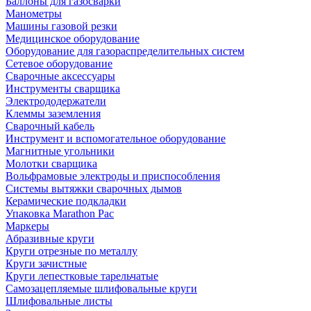
Баллоны для газосварки
Манометры
Машины газовой резки
Медицинское оборудование
Оборудование для газораспределительных систем
Сетевое оборудование
Сварочные аксессуары
Инструменты сварщика
Электрододержатели
Клеммы заземления
Сварочный кабель
Инструмент и вспомогательное оборудование
Магнитные угольники
Молотки сварщика
Вольфрамовые электроды и приспособления
Системы вытяжки сварочных дымов
Керамические подкладки
Упаковка Marathon Pac
Маркеры
Абразивные круги
Круги отрезные по металлу
Круги зачистные
Круги лепестковые тарельчатые
Самозацепляемые шлифовальные круги
Шлифовальные листы