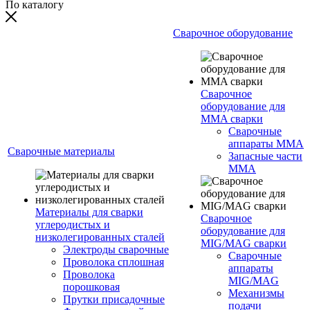
По каталогу
Сварочное оборудование
Сварочное
оборудование для
MMA сварки
Сварочные
аппараты MMA
Сварочные материалы
Запасные части
MMA
Материалы для сварки
Сварочное
углеродистых и
оборудование для
низколегированных сталей
MIG/MAG сварки
Электроды сварочные
Сварочные
Проволока сплошная
аппараты
Проволока
MIG/MAG
порошковая
Механизмы
Прутки присадочные
подачи