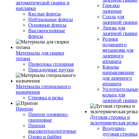
автоматической сварки и
Горелки
наплавки
лазерные
Кислые флюсы
Сопла для
Нейтральные флюсы
лазерной сварки
Основные флюсы
Линзы для
Высокоосновные
лазерной сварки
флюсы
Ролики
подающего
механизма для
Материалы для сварки
лазерного
титана
аппарата
Проволока сплошная
Каналы
Присадочные прутки
направляющие
для лазерного
аппарата
Материалы специального
Уплотнительные
назначения
кольца для
Строжка и резка
лазерной сварки
Припои
Припои оловянно-
Дуговая строжка и
свинцовые
экзотермическая резка
Припои
Воздушно-
высокотехнологичные
дуговая строжка
Олово и баббит