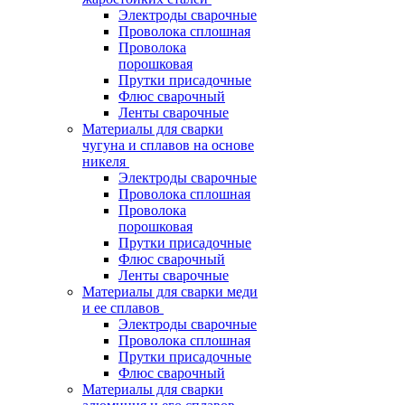
Электроды сварочные
Проволока сплошная
Проволока
порошковая
Прутки присадочные
Флюс сварочный
Ленты сварочные
Материалы для сварки
чугуна и сплавов на основе
никеля
Электроды сварочные
Проволока сплошная
Проволока
порошковая
Прутки присадочные
Флюс сварочный
Ленты сварочные
Материалы для сварки меди
и ее сплавов
Электроды сварочные
Проволока сплошная
Прутки присадочные
Флюс сварочный
Материалы для сварки