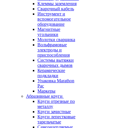
Клеммы заземления
Сварочный кабель
Инструмент и
вспомогательное
оборудование
Магнитные
угольники
Молотки сварщика
Вольфрамовые
электроды и
приспособления
Системы вытяжки
сварочных дымов
Керамические
подкладки
Упаковка Marathon
Pac
Маркеры
Абразивные круги
Круги отрезные по
металлу
Круги зачистные
Круги лепестковые
тарельчатые
Самозацепляемые