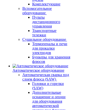
Комплектующие
Вспомогательное
оборудование
Пульты
дистанционного
управления
Транспортные
тележки
Сушильное оборудование
Термопеналы и печи
для прокалки
электродов
Бункеры для хранения
флюсов
Автоматическое оборудование
Автоматическая сварка под
слоем флюса (SAW)
Головки и горелки
(SAW)
Дополнительные
оснащение и опции
для оборудования
автоматической