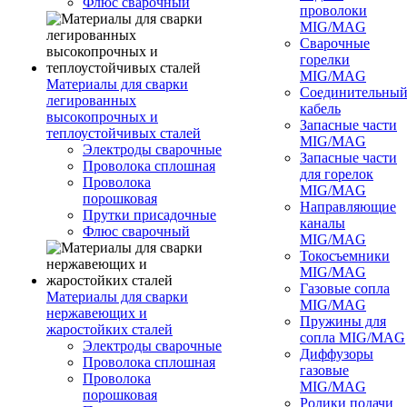
Флюс сварочный
проволоки
MIG/MAG
Сварочные
горелки
MIG/MAG
Материалы для сварки
Соединительны
легированных
кабель
высокопрочных и
Запасные части
теплоустойчивых сталей
MIG/MAG
Электроды сварочные
Запасные части
Проволока сплошная
для горелок
Проволока
MIG/MAG
порошковая
Направляющие
Прутки присадочные
каналы
Флюс сварочный
MIG/MAG
Токосъемники
MIG/MAG
Газовые сопла
Материалы для сварки
MIG/MAG
нержавеющих и
Пружины для
жаростойких сталей
сопла MIG/MAG
Электроды сварочные
Диффузоры
Проволока сплошная
газовые
Проволока
MIG/MAG
порошковая
Ролики подачи