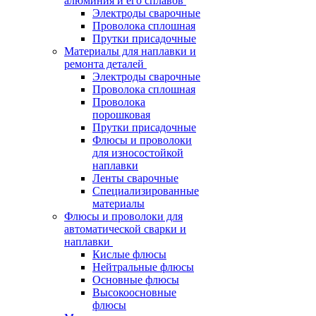
алюминия и его сплавов
Электроды сварочные
Проволока сплошная
Прутки присадочные
Материалы для наплавки и
ремонта деталей
Электроды сварочные
Проволока сплошная
Проволока
порошковая
Прутки присадочные
Флюсы и проволоки
для износостойкой
наплавки
Ленты сварочные
Специализированные
материалы
Флюсы и проволоки для
автоматической сварки и
наплавки
Кислые флюсы
Нейтральные флюсы
Основные флюсы
Высокоосновные
флюсы