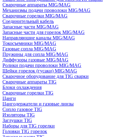
Сварочные аппараты MIG/MAG
Механизмы подачи проволоки MIG/MAG
Сварочные горелки MIG/MAG
Соединительный кабель
Запасные части MIG/MAG
Запасные части для горелок MIG/MAG
Направляющие каналы MIG/MAG
Токосъемники MIG/MAG
Газовые сопла MIG/MAG
Пружины для сопла MIG/MAG
Диффузоры газовые MIG/MAG
Ролики подачи проволоки MIG/MAG
Шейки горелок (гусаки) MIG/MAG
Сварочное оборудование для TIG сварки
Сварочные аппараты TIG
Блоки охлаждения
Сварочные горелки TIG
Цанги
Цангодержатели и газовые линзы
Сопло газовое TIG
Изоляторы TIG
Заглушки TIG
Наборы для TIG горелки
Головки TIG горелок
Запасные части TIG