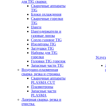
для TIG сварки
Сварочные аппараты
TIG
Блоки охлаждения
Сварочные горелки
TIG
Цанги
Цангодержатели и
газовые линзы
Сопло газовое TIG
Изоляторы TIG
Заглушки TIG
Наборы для TIG
горелки
Услуг
Головки TIG горелок
Запасные части TIG
Воздушно-плазменная
сварка, резка и строжка
Сварочные аппараты
PLASMA CUT
Плазмотроны
Запасные части
PLASMA
Лазерная сварка, резка и
очистка