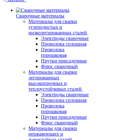
Сварочные материалы
Материалы для сварки
углеродистых и
низколегированных сталей
Электроды сварочные
Проволока сплошная
Проволока
порошковая
Прутки присадочные
Флюс сварочный
Материалы для сварки
легированных
высокопрочных и
теплоустойчивых сталей
Электроды сварочные
Проволока сплошная
Проволока
порошковая
Прутки присадочные
Флюс сварочный
Материалы для сварки
нержавеющих и
жаростойких сталей