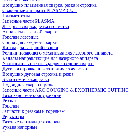
Воздушно-плазменная сварка, резка и строжка
Сварочные аппараты PLASMA CUT
Плазмотроны
Запасные части PLASMA
Лазерная сварка, резка и очистка
Аппараты лазерной сварки
Горелки лазерные
Сопла для лазерной сварки
Линзы для лазерной сварки
Ролики подающего механизма для лазерного аппарата
Каналы направляющие для лазерного аппарата
Уплотнительные кольца для лазерной сварки
Дуговая строжка и экзотермическая резка
Воздушно-дуговая строжка и резка
Экзотермическая резка
Подводная сварка и резка
Запасные части ARC GOUGING & EXOTHERMIC CUTTING
Газосварочное оборудование
Резаки
Горелки
Запчасти к резакам и горелкам
Редукторы
Газовые вентили для сварки
Рукава напорные