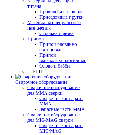
Материалы для сварки
титана
Проволока сплошная
Присадочные прутки
Материалы специального
назначения
Строжка и резка
Припои
Припои оловянно-
свинцовые
Припои
высокотехнологичные
Олово и баббит
+ ЕЩЕ 1
Сварочное оборудование
Сварочное оборудование
для MMA сварки
Сварочные аппараты
MMA
Запасные части MMA
Сварочное оборудование
для MIG/MAG сварки
Сварочные аппараты
MIG/MAG