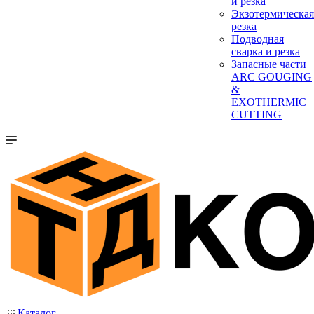
и резка
Экзотермическая
резка
Подводная
сварка и резка
Запасные части
ARC GOUGING
&
EXOTHERMIC
CUTTING
Каталог