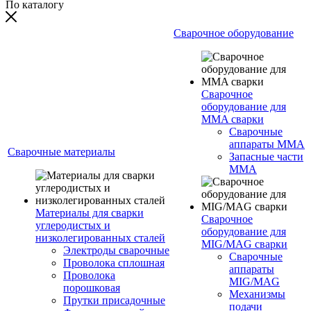
По каталогу
Сварочное оборудование
Сварочное
оборудование для
MMA сварки
Сварочные
аппараты MMA
Сварочные материалы
Запасные части
MMA
Материалы для сварки
Сварочное
углеродистых и
оборудование для
низколегированных сталей
MIG/MAG сварки
Электроды сварочные
Сварочные
Проволока сплошная
аппараты
Проволока
MIG/MAG
порошковая
Механизмы
Прутки присадочные
подачи