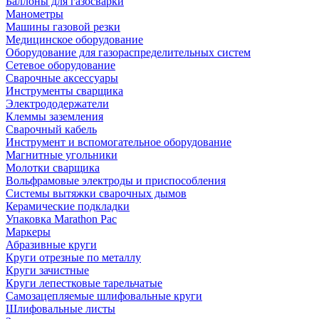
Баллоны для газосварки
Манометры
Машины газовой резки
Медицинское оборудование
Оборудование для газораспределительных систем
Сетевое оборудование
Сварочные аксессуары
Инструменты сварщика
Электрододержатели
Клеммы заземления
Сварочный кабель
Инструмент и вспомогательное оборудование
Магнитные угольники
Молотки сварщика
Вольфрамовые электроды и приспособления
Системы вытяжки сварочных дымов
Керамические подкладки
Упаковка Marathon Pac
Маркеры
Абразивные круги
Круги отрезные по металлу
Круги зачистные
Круги лепестковые тарельчатые
Самозацепляемые шлифовальные круги
Шлифовальные листы