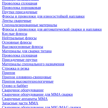
Проволока сплошная
Проволока порошковая
Прутки присадочные
Флюсы и проволоки для износостойкой наплавки
Ленты сварочные
Специализированные материалы
Флюсы и проволоки для автоматической сварки и наплавки
Кислые флюсы
Нейтральные флюсы
Основные флюсы
Высокоосновные флюсы
Материалы для сварки титана
Проволока сплошная
Присадочные прутки
Материалы специального назначения
Строжка и резка
Припои
Припои оловянно-свинцовые
Припои высокотехнологичные
Олово и баббит
Сварочное оборудование
Сварочное оборудование для MMA сварки
Сварочные аппараты MMA
Запасные части MMA
Сварочное оборудование для MIG/MAG сварки