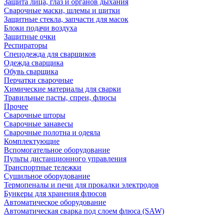
Защита лица, глаз и органов дыхания
Сварочные маски, шлемы и щитки
Защитные стекла, запчасти для масок
Блоки подачи воздуха
Защитные очки
Респираторы
Спецодежда для сварщиков
Одежда сварщика
Обувь сварщика
Перчатки сварочные
Химические материалы для сварки
Травильные пасты, спреи, флюсы
Прочее
Сварочные шторы
Сварочные занавесы
Сварочные полотна и одеяла
Комплектующие
Вспомогательное оборудование
Пульты дистанционного управления
Транспортные тележки
Сушильное оборудование
Термопеналы и печи для прокалки электродов
Бункеры для хранения флюсов
Автоматическое оборудование
Автоматическая сварка под слоем флюса (SAW)