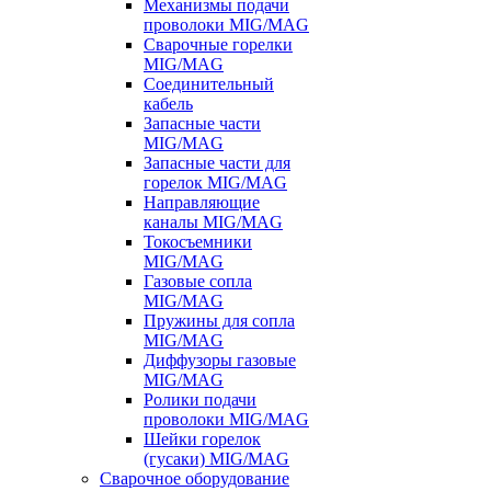
Механизмы подачи
проволоки MIG/MAG
Сварочные горелки
MIG/MAG
Соединительный
кабель
Запасные части
MIG/MAG
Запасные части для
горелок MIG/MAG
Направляющие
каналы MIG/MAG
Токосъемники
MIG/MAG
Газовые сопла
MIG/MAG
Пружины для сопла
MIG/MAG
Диффузоры газовые
MIG/MAG
Ролики подачи
проволоки MIG/MAG
Шейки горелок
(гусаки) MIG/MAG
Сварочное оборудование