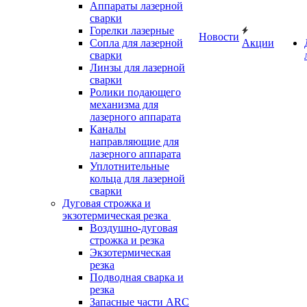
Аппараты лазерной
сварки
Горелки лазерные
Новости
Сопла для лазерной
Акции
сварки
Линзы для лазерной
сварки
Ролики подающего
механизма для
лазерного аппарата
Каналы
направляющие для
лазерного аппарата
Уплотнительные
кольца для лазерной
сварки
Дуговая строжка и
экзотермическая резка
Воздушно-дуговая
строжка и резка
Экзотермическая
резка
Подводная сварка и
резка
Запасные части ARC