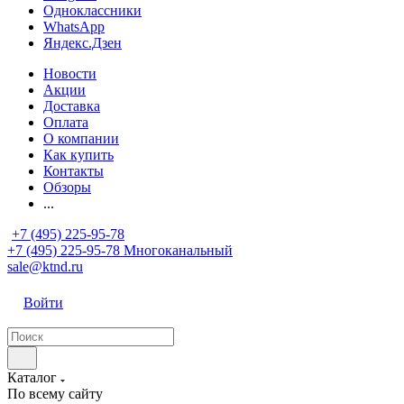
Одноклассники
WhatsApp
Яндекс.Дзен
Новости
Акции
Доставка
Оплата
О компании
Как купить
Контакты
Обзоры
...
+7 (495) 225-95-78
+7 (495) 225-95-78
Многоканальный
sale@ktnd.ru
Войти
Каталог
По всему сайту