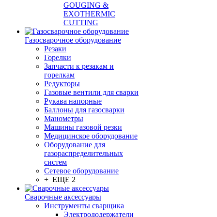
GOUGING &
EXOTHERMIC
CUTTING
Газосварочное оборудование
Резаки
Горелки
Запчасти к резакам и
горелкам
Редукторы
Газовые вентили для сварки
Рукава напорные
Баллоны для газосварки
Манометры
Машины газовой резки
Медицинское оборудование
Оборудование для
газораспределительных
систем
Сетевое оборудование
+ ЕЩЕ 2
Сварочные аксессуары
Инструменты сварщика
Электрододержатели