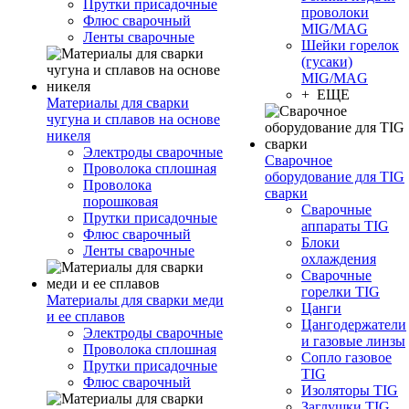
Прутки присадочные
проволоки
Флюс сварочный
MIG/MAG
Ленты сварочные
Шейки горелок
(гусаки)
MIG/MAG
+ ЕЩЕ
Материалы для сварки
чугуна и сплавов на основе
никеля
Электроды сварочные
Сварочное
Проволока сплошная
оборудование для TIG
Проволока
сварки
порошковая
Сварочные
Прутки присадочные
аппараты TIG
Флюс сварочный
Блоки
Ленты сварочные
охлаждения
Сварочные
горелки TIG
Материалы для сварки меди
Цанги
и ее сплавов
Цангодержатели
Электроды сварочные
и газовые линзы
Проволока сплошная
Сопло газовое
Прутки присадочные
TIG
Флюс сварочный
Изоляторы TIG
Заглушки TIG