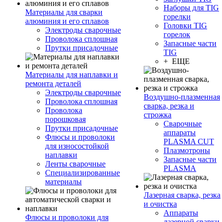
Наборы для TIG
Материалы для сварки
горелки
алюминия и его сплавов
Головки TIG
Электроды сварочные
горелок
Проволока сплошная
Запасные части
Прутки присадочные
TIG
+ ЕЩЕ
Материалы для наплавки и
ремонта деталей
Электроды сварочные
Воздушно-плазменная
Проволока сплошная
сварка, резка и
Проволока
строжка
порошковая
Сварочные
Прутки присадочные
аппараты
Флюсы и проволоки
PLASMA CUT
для износостойкой
Плазмотроны
наплавки
Запасные части
Ленты сварочные
PLASMA
Специализированные
материалы
Лазерная сварка, резка
и очистка
Аппараты
Флюсы и проволоки для
лазерной сварки