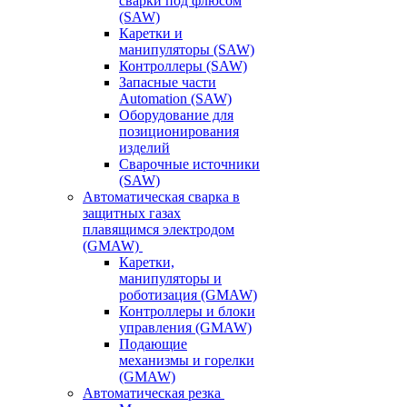
сварки под флюсом
(SAW)
Каретки и
манипуляторы (SAW)
Контроллеры (SAW)
Запасные части
Automation (SAW)
Оборудование для
позиционирования
изделий
Сварочные источники
(SAW)
Автоматическая сварка в
защитных газах
плавящимся электродом
(GMAW)
Каретки,
манипуляторы и
роботизация (GMAW)
Контроллеры и блоки
управления (GMAW)
Подающие
механизмы и горелки
(GMAW)
Автоматическая резка