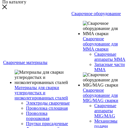
По каталогу
Сварочное оборудование
Сварочное
оборудование для
MMA сварки
Сварочные
аппараты MMA
Сварочные материалы
Запасные части
MMA
Материалы для сварки
Сварочное
углеродистых и
оборудование для
низколегированных сталей
MIG/MAG сварки
Электроды сварочные
Сварочные
Проволока сплошная
аппараты
Проволока
MIG/MAG
порошковая
Механизмы
Прутки присадочные
подачи