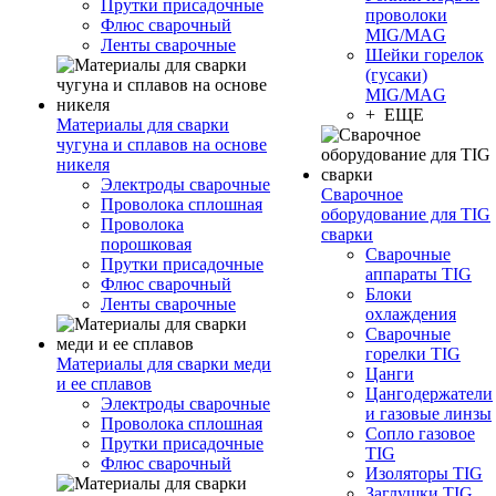
Прутки присадочные
проволоки
Флюс сварочный
MIG/MAG
Ленты сварочные
Шейки горелок
(гусаки)
MIG/MAG
+ ЕЩЕ
Материалы для сварки
чугуна и сплавов на основе
никеля
Электроды сварочные
Сварочное
Проволока сплошная
оборудование для TIG
Проволока
сварки
порошковая
Сварочные
Прутки присадочные
аппараты TIG
Флюс сварочный
Блоки
Ленты сварочные
охлаждения
Сварочные
горелки TIG
Материалы для сварки меди
Цанги
и ее сплавов
Цангодержатели
Электроды сварочные
и газовые линзы
Проволока сплошная
Сопло газовое
Прутки присадочные
TIG
Флюс сварочный
Изоляторы TIG
Заглушки TIG