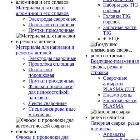
Наборы для TIG
Материалы для сварки
горелки
алюминия и его сплавов
Головки TIG
Электроды сварочные
горелок
Проволока сплошная
Запасные части
Прутки присадочные
TIG
+ ЕЩЕ
Материалы для наплавки и
ремонта деталей
Электроды сварочные
Воздушно-плазменная
Проволока сплошная
сварка, резка и
Проволока
строжка
порошковая
Сварочные
Прутки присадочные
аппараты
Флюсы и проволоки
PLASMA CUT
для износостойкой
Плазмотроны
наплавки
Запасные части
Ленты сварочные
PLASMA
Специализированные
материалы
Лазерная сварка, резка
и очистка
Аппараты
Флюсы и проволоки для
лазерной сварки