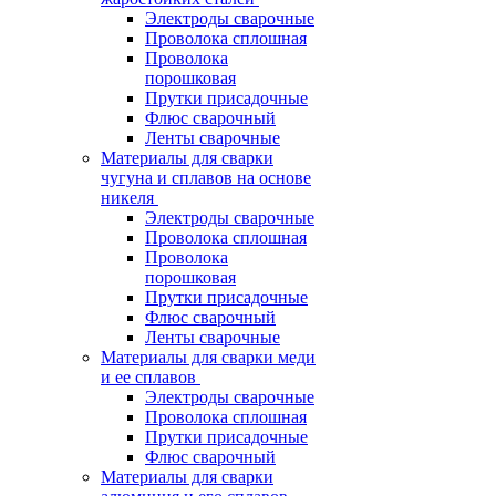
Электроды сварочные
Проволока сплошная
Проволока
порошковая
Прутки присадочные
Флюс сварочный
Ленты сварочные
Материалы для сварки
чугуна и сплавов на основе
никеля
Электроды сварочные
Проволока сплошная
Проволока
порошковая
Прутки присадочные
Флюс сварочный
Ленты сварочные
Материалы для сварки меди
и ее сплавов
Электроды сварочные
Проволока сплошная
Прутки присадочные
Флюс сварочный
Материалы для сварки