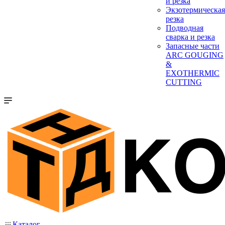
и резка
Экзотермическая
резка
Подводная
сварка и резка
Запасные части
ARC GOUGING
&
EXOTHERMIC
CUTTING
Каталог