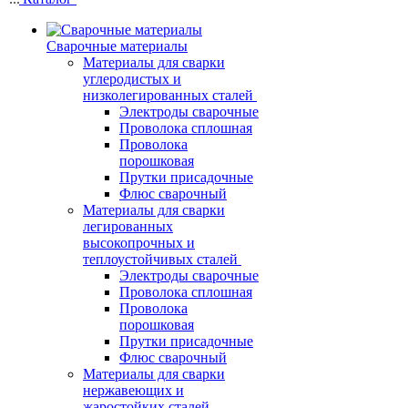
Сварочные материалы
Материалы для сварки
углеродистых и
низколегированных сталей
Электроды сварочные
Проволока сплошная
Проволока
порошковая
Прутки присадочные
Флюс сварочный
Материалы для сварки
легированных
высокопрочных и
теплоустойчивых сталей
Электроды сварочные
Проволока сплошная
Проволока
порошковая
Прутки присадочные
Флюс сварочный
Материалы для сварки
нержавеющих и
жаростойких сталей