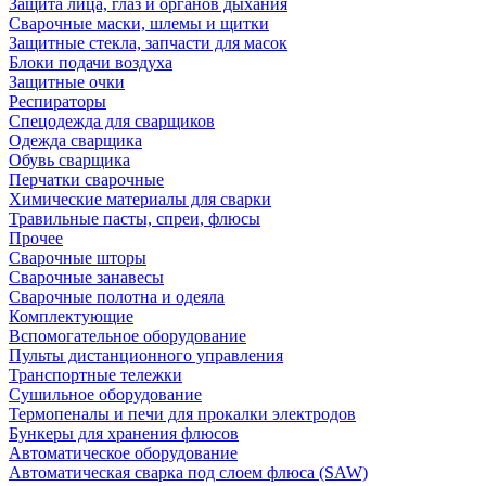
Защита лица, глаз и органов дыхания
Сварочные маски, шлемы и щитки
Защитные стекла, запчасти для масок
Блоки подачи воздуха
Защитные очки
Респираторы
Спецодежда для сварщиков
Одежда сварщика
Обувь сварщика
Перчатки сварочные
Химические материалы для сварки
Травильные пасты, спреи, флюсы
Прочее
Сварочные шторы
Сварочные занавесы
Сварочные полотна и одеяла
Комплектующие
Вспомогательное оборудование
Пульты дистанционного управления
Транспортные тележки
Сушильное оборудование
Термопеналы и печи для прокалки электродов
Бункеры для хранения флюсов
Автоматическое оборудование
Автоматическая сварка под слоем флюса (SAW)