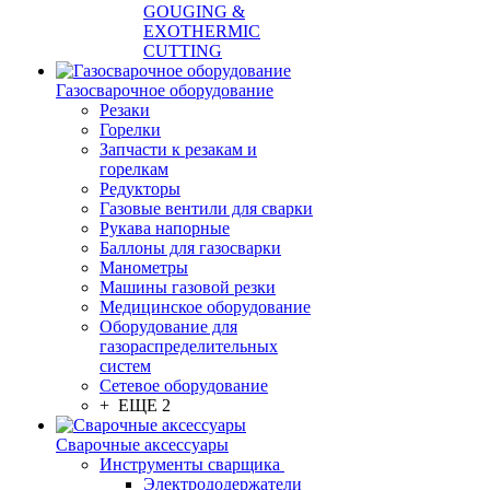
GOUGING &
EXOTHERMIC
CUTTING
Газосварочное оборудование
Резаки
Горелки
Запчасти к резакам и
горелкам
Редукторы
Газовые вентили для сварки
Рукава напорные
Баллоны для газосварки
Манометры
Машины газовой резки
Медицинское оборудование
Оборудование для
газораспределительных
систем
Сетевое оборудование
+ ЕЩЕ 2
Сварочные аксессуары
Инструменты сварщика
Электрододержатели