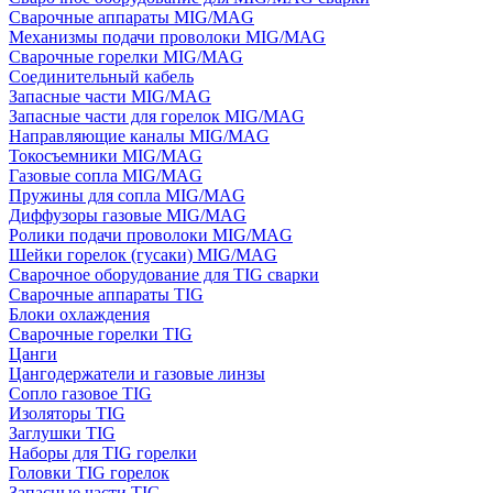
Сварочные аппараты MIG/MAG
Механизмы подачи проволоки MIG/MAG
Сварочные горелки MIG/MAG
Соединительный кабель
Запасные части MIG/MAG
Запасные части для горелок MIG/MAG
Направляющие каналы MIG/MAG
Токосъемники MIG/MAG
Газовые сопла MIG/MAG
Пружины для сопла MIG/MAG
Диффузоры газовые MIG/MAG
Ролики подачи проволоки MIG/MAG
Шейки горелок (гусаки) MIG/MAG
Сварочное оборудование для TIG сварки
Сварочные аппараты TIG
Блоки охлаждения
Сварочные горелки TIG
Цанги
Цангодержатели и газовые линзы
Сопло газовое TIG
Изоляторы TIG
Заглушки TIG
Наборы для TIG горелки
Головки TIG горелок
Запасные части TIG