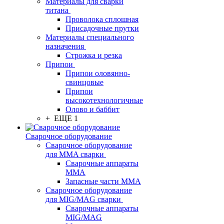
Материалы для сварки
титана
Проволока сплошная
Присадочные прутки
Материалы специального
назначения
Строжка и резка
Припои
Припои оловянно-
свинцовые
Припои
высокотехнологичные
Олово и баббит
+ ЕЩЕ 1
Сварочное оборудование
Сварочное оборудование
для MMA сварки
Сварочные аппараты
MMA
Запасные части MMA
Сварочное оборудование
для MIG/MAG сварки
Сварочные аппараты
MIG/MAG