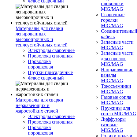
Флюс сварочный
проволоки
MIG/MAG
Сварочные
горелки
MIG/MAG
Материалы для сварки
Соединительны
легированных
кабель
высокопрочных и
Запасные части
теплоустойчивых сталей
MIG/MAG
Электроды сварочные
Запасные части
Проволока сплошная
для горелок
Проволока
MIG/MAG
порошковая
Направляющие
Прутки присадочные
каналы
Флюс сварочный
MIG/MAG
Токосъемники
MIG/MAG
Газовые сопла
Материалы для сварки
MIG/MAG
нержавеющих и
Пружины для
жаростойких сталей
сопла MIG/MAG
Электроды сварочные
Диффузоры
Проволока сплошная
газовые
Проволока
MIG/MAG
порошковая
Ролики подачи