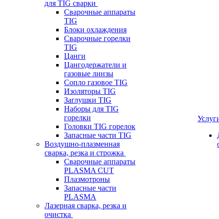
для TIG сварки
Сварочные аппараты
TIG
Блоки охлаждения
Сварочные горелки
TIG
Цанги
Цангодержатели и
газовые линзы
Сопло газовое TIG
Изоляторы TIG
Заглушки TIG
Наборы для TIG
горелки
Услуг
Головки TIG горелок
Запасные части TIG
Воздушно-плазменная
сварка, резка и строжка
Сварочные аппараты
PLASMA CUT
Плазмотроны
Запасные части
PLASMA
Лазерная сварка, резка и
очистка