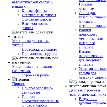
автоматической сварки и
Горелки
наплавки
лазерные
Кислые флюсы
Сопла для
Нейтральные флюсы
лазерной сварки
Основные флюсы
Линзы для
Высокоосновные
лазерной сварки
флюсы
Ролики
подающего
механизма для
Материалы для сварки
лазерного
титана
аппарата
Проволока сплошная
Каналы
Присадочные прутки
направляющие
для лазерного
аппарата
Материалы специального
Уплотнительные
назначения
кольца для
Строжка и резка
лазерной сварки
Припои
Припои оловянно-
Дуговая строжка и
свинцовые
экзотермическая резка
Припои
Воздушно-
высокотехнологичные
дуговая строжка
Олово и баббит