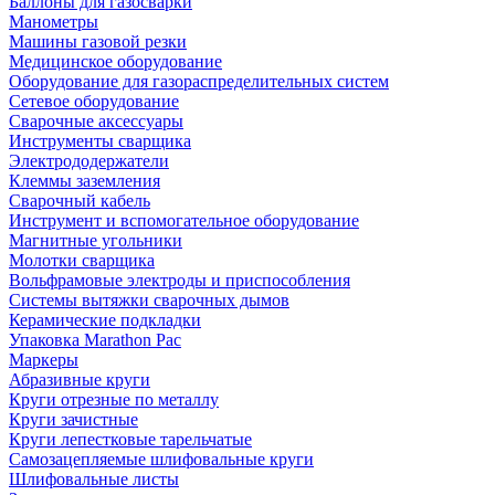
Баллоны для газосварки
Манометры
Машины газовой резки
Медицинское оборудование
Оборудование для газораспределительных систем
Сетевое оборудование
Сварочные аксессуары
Инструменты сварщика
Электрододержатели
Клеммы заземления
Сварочный кабель
Инструмент и вспомогательное оборудование
Магнитные угольники
Молотки сварщика
Вольфрамовые электроды и приспособления
Системы вытяжки сварочных дымов
Керамические подкладки
Упаковка Marathon Pac
Маркеры
Абразивные круги
Круги отрезные по металлу
Круги зачистные
Круги лепестковые тарельчатые
Самозацепляемые шлифовальные круги
Шлифовальные листы