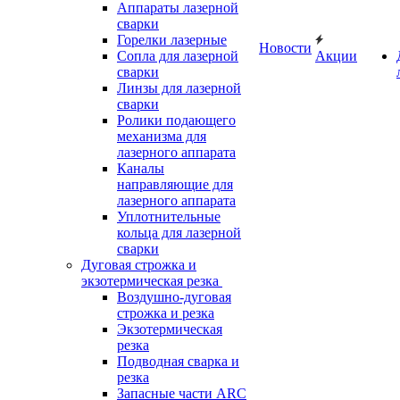
Аппараты лазерной
сварки
Горелки лазерные
Новости
Сопла для лазерной
Акции
сварки
Линзы для лазерной
сварки
Ролики подающего
механизма для
лазерного аппарата
Каналы
направляющие для
лазерного аппарата
Уплотнительные
кольца для лазерной
сварки
Дуговая строжка и
экзотермическая резка
Воздушно-дуговая
строжка и резка
Экзотермическая
резка
Подводная сварка и
резка
Запасные части ARC