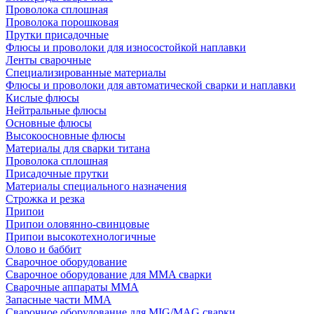
Проволока сплошная
Проволока порошковая
Прутки присадочные
Флюсы и проволоки для износостойкой наплавки
Ленты сварочные
Специализированные материалы
Флюсы и проволоки для автоматической сварки и наплавки
Кислые флюсы
Нейтральные флюсы
Основные флюсы
Высокоосновные флюсы
Материалы для сварки титана
Проволока сплошная
Присадочные прутки
Материалы специального назначения
Строжка и резка
Припои
Припои оловянно-свинцовые
Припои высокотехнологичные
Олово и баббит
Сварочное оборудование
Сварочное оборудование для MMA сварки
Сварочные аппараты MMA
Запасные части MMA
Сварочное оборудование для MIG/MAG сварки