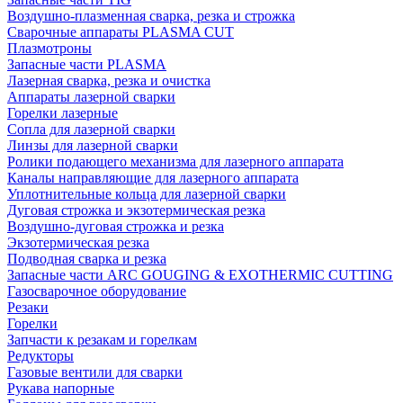
Воздушно-плазменная сварка, резка и строжка
Сварочные аппараты PLASMA CUT
Плазмотроны
Запасные части PLASMA
Лазерная сварка, резка и очистка
Аппараты лазерной сварки
Горелки лазерные
Сопла для лазерной сварки
Линзы для лазерной сварки
Ролики подающего механизма для лазерного аппарата
Каналы направляющие для лазерного аппарата
Уплотнительные кольца для лазерной сварки
Дуговая строжка и экзотермическая резка
Воздушно-дуговая строжка и резка
Экзотермическая резка
Подводная сварка и резка
Запасные части ARC GOUGING & EXOTHERMIC CUTTING
Газосварочное оборудование
Резаки
Горелки
Запчасти к резакам и горелкам
Редукторы
Газовые вентили для сварки
Рукава напорные