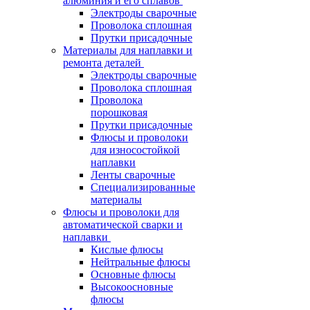
алюминия и его сплавов
Электроды сварочные
Проволока сплошная
Прутки присадочные
Материалы для наплавки и
ремонта деталей
Электроды сварочные
Проволока сплошная
Проволока
порошковая
Прутки присадочные
Флюсы и проволоки
для износостойкой
наплавки
Ленты сварочные
Специализированные
материалы
Флюсы и проволоки для
автоматической сварки и
наплавки
Кислые флюсы
Нейтральные флюсы
Основные флюсы
Высокоосновные
флюсы