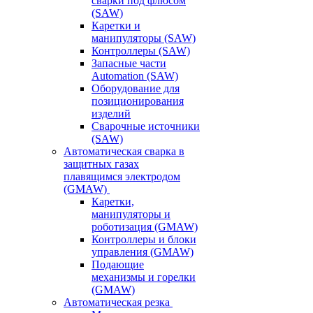
сварки под флюсом
(SAW)
Каретки и
манипуляторы (SAW)
Контроллеры (SAW)
Запасные части
Automation (SAW)
Оборудование для
позиционирования
изделий
Сварочные источники
(SAW)
Автоматическая сварка в
защитных газах
плавящимся электродом
(GMAW)
Каретки,
манипуляторы и
роботизация (GMAW)
Контроллеры и блоки
управления (GMAW)
Подающие
механизмы и горелки
(GMAW)
Автоматическая резка