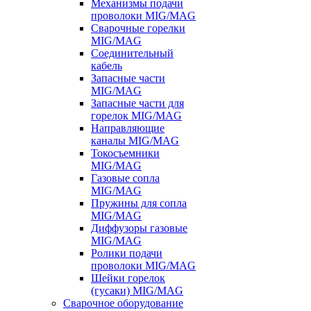
Механизмы подачи
проволоки MIG/MAG
Сварочные горелки
MIG/MAG
Соединительный
кабель
Запасные части
MIG/MAG
Запасные части для
горелок MIG/MAG
Направляющие
каналы MIG/MAG
Токосъемники
MIG/MAG
Газовые сопла
MIG/MAG
Пружины для сопла
MIG/MAG
Диффузоры газовые
MIG/MAG
Ролики подачи
проволоки MIG/MAG
Шейки горелок
(гусаки) MIG/MAG
Сварочное оборудование