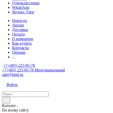
Одноклассники
WhatsApp
Яндекс.Дзен
Новости
Акции
Доставка
Оплата
О компании
Как купить
Контакты
Обзоры
...
+7 (495) 225-95-78
+7 (495) 225-95-78
Многоканальный
sale@ktnd.ru
Войти
Каталог
По всему сайту