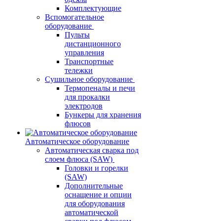
Комплектующие
Вспомогательное
оборудование
Пульты
дистанционного
управления
Транспортные
тележки
Сушильное оборудование
Термопеналы и печи
для прокалки
электродов
Бункеры для хранения
флюсов
Автоматическое оборудование
Автоматическая сварка под
слоем флюса (SAW)
Головки и горелки
(SAW)
Дополнительные
оснащение и опции
для оборудования
автоматической