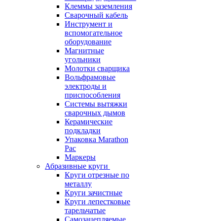
Клеммы заземления
Сварочный кабель
Инструмент и
вспомогательное
оборудование
Магнитные
угольники
Молотки сварщика
Вольфрамовые
электроды и
приспособления
Системы вытяжки
сварочных дымов
Керамические
подкладки
Упаковка Marathon
Pac
Маркеры
Абразивные круги
Круги отрезные по
металлу
Круги зачистные
Круги лепестковые
тарельчатые
Самозацепляемые