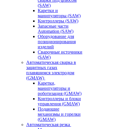
сварки под флюсом
(SAW)
Каретки и
манипуляторы (SAW)
Контроллеры (SAW)
Запасные части
Automation (SAW)
Оборудование для
позиционирования
изделий
Сварочные источники
(SAW)
Автоматическая сварка в
защитных газах
плавящимся электродом
(GMAW)
Каретки,
манипуляторы и
роботизация (GMAW)
Контроллеры и блоки
управления (GMAW)
Подающие
механизмы и горелки
(GMAW)
Автоматическая резка