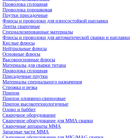
Проволока сплошная
Проволока порошковая
Прутки присадочные
Флюсы и проволоки для износостойкой наплавки
Ленты сварочные
Специализированные материалы
Флюсы и проволоки для автоматической сварки и наплавки
Кислые флюсы
Нейтральные флюсы
Основные флюсы
Высокоосновные флюсы
Материалы для сварки титана
Проволока сплошная
Присадочные прутки
Материалы специального назначения
Строжка и резка
Припои
Припои оловянно-свинцовые
Припои высокотехнологичные
Олово и баббит
Сварочное оборудование
Сварочное оборудование для MMA сварки
Сварочные аппараты MMA
Запасные части MMA
Сварочное оборудование для MIG/MAG сварки