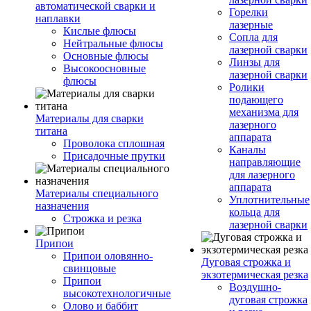
автоматической сварки и
Горелки
наплавки
лазерные
Кислые флюсы
Сопла для
Нейтральные флюсы
лазерной сварки
Основные флюсы
Линзы для
Высокоосновные
лазерной сварки
флюсы
Ролики
подающего
механизма для
Материалы для сварки
лазерного
титана
аппарата
Проволока сплошная
Каналы
Присадочные прутки
направляющие
для лазерного
аппарата
Материалы специального
Уплотнительные
назначения
кольца для
Строжка и резка
лазерной сварки
Припои
Припои оловянно-
Дуговая строжка и
свинцовые
экзотермическая резка
Припои
Воздушно-
высокотехнологичные
дуговая строжка
Олово и баббит