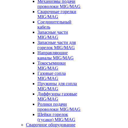
Механизмы подачи
проволоки MIG/MAG
Сварочные горелки
MIG/MAG
Соединительный
кабель
Запасные части
MIG/MAG
Запасные части для
горелок MIG/MAG
Направляющие
каналы MIG/MAG
Токосъемники
MIG/MAG
Газовые сопла
MIG/MAG
Пружины для сопла
MIG/MAG
Диффузоры газовые
MIG/MAG
Ролики подачи
проволоки MIG/MAG
Шейки горелок
(гусаки) MIG/MAG
Сварочное оборудование