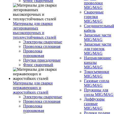
Флюс сварочный
проволоки
MIG/MAG
Сварочные
горелки
MIG/MAG
Материалы для сварки
Соединительны
легированных
кабель
высокопрочных и
Запасные части
теплоустойчивых сталей
MIG/MAG
Электроды сварочные
Запасные части
Проволока сплошная
для горелок
Проволока
MIG/MAG
порошковая
Направляющие
Прутки присадочные
каналы
Флюс сварочный
MIG/MAG
Токосъемники
MIG/MAG
Газовые сопла
Материалы для сварки
MIG/MAG
нержавеющих и
Пружины для
жаростойких сталей
сопла MIG/MAG
Электроды сварочные
Диффузоры
Проволока сплошная
газовые
Проволока
MIG/MAG
порошковая
Ролики подачи