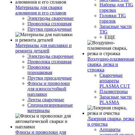
Наборы для TIG
Материалы для сварки
горелки
алюминия и его сплавов
Головки TIG
Электроды сварочные
горелок
Проволока сплошная
Запасные части
Прутки присадочные
TIG
+ ЕЩЕ
Материалы для наплавки и
ремонта деталей
Электроды сварочные
Воздушно-плазменная
Проволока сплошная
сварка, резка и
Проволока
строжка
порошковая
Сварочные
Прутки присадочные
аппараты
Флюсы и проволоки
PLASMA CUT
для износостойкой
Плазмотроны
наплавки
Запасные части
Ленты сварочные
PLASMA
Специализированные
материалы
Лазерная сварка, резка
и очистка
Аппараты
Флюсы и проволоки для
лазерной сварки