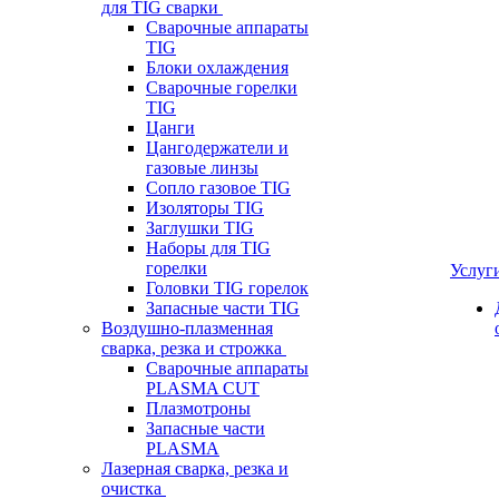
для TIG сварки
Сварочные аппараты
TIG
Блоки охлаждения
Сварочные горелки
TIG
Цанги
Цангодержатели и
газовые линзы
Сопло газовое TIG
Изоляторы TIG
Заглушки TIG
Наборы для TIG
горелки
Услуг
Головки TIG горелок
Запасные части TIG
Воздушно-плазменная
сварка, резка и строжка
Сварочные аппараты
PLASMA CUT
Плазмотроны
Запасные части
PLASMA
Лазерная сварка, резка и
очистка