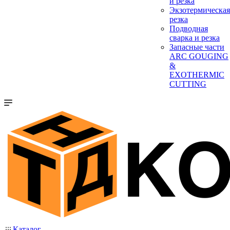
и резка
Экзотермическая
резка
Подводная
сварка и резка
Запасные части
ARC GOUGING
&
EXOTHERMIC
CUTTING
Каталог