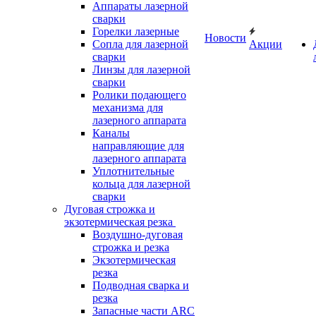
Аппараты лазерной
сварки
Горелки лазерные
Новости
Сопла для лазерной
Акции
сварки
Линзы для лазерной
сварки
Ролики подающего
механизма для
лазерного аппарата
Каналы
направляющие для
лазерного аппарата
Уплотнительные
кольца для лазерной
сварки
Дуговая строжка и
экзотермическая резка
Воздушно-дуговая
строжка и резка
Экзотермическая
резка
Подводная сварка и
резка
Запасные части ARC