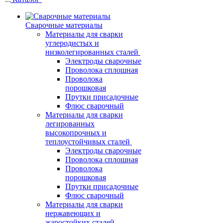
Сварочные материалы
Материалы для сварки
углеродистых и
низколегированных сталей
Электроды сварочные
Проволока сплошная
Проволока
порошковая
Прутки присадочные
Флюс сварочный
Материалы для сварки
легированных
высокопрочных и
теплоустойчивых сталей
Электроды сварочные
Проволока сплошная
Проволока
порошковая
Прутки присадочные
Флюс сварочный
Материалы для сварки
нержавеющих и
жаростойких сталей