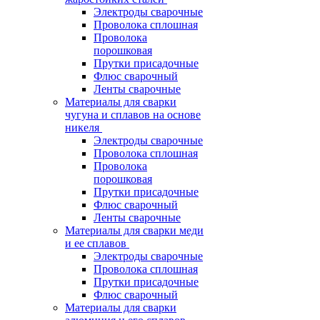
Электроды сварочные
Проволока сплошная
Проволока
порошковая
Прутки присадочные
Флюс сварочный
Ленты сварочные
Материалы для сварки
чугуна и сплавов на основе
никеля
Электроды сварочные
Проволока сплошная
Проволока
порошковая
Прутки присадочные
Флюс сварочный
Ленты сварочные
Материалы для сварки меди
и ее сплавов
Электроды сварочные
Проволока сплошная
Прутки присадочные
Флюс сварочный
Материалы для сварки