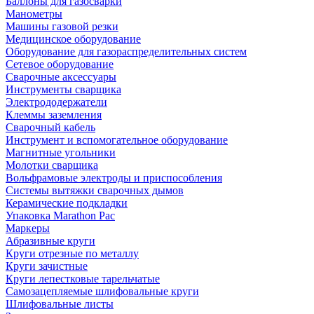
Баллоны для газосварки
Манометры
Машины газовой резки
Медицинское оборудование
Оборудование для газораспределительных систем
Сетевое оборудование
Сварочные аксессуары
Инструменты сварщика
Электрододержатели
Клеммы заземления
Сварочный кабель
Инструмент и вспомогательное оборудование
Магнитные угольники
Молотки сварщика
Вольфрамовые электроды и приспособления
Системы вытяжки сварочных дымов
Керамические подкладки
Упаковка Marathon Pac
Маркеры
Абразивные круги
Круги отрезные по металлу
Круги зачистные
Круги лепестковые тарельчатые
Самозацепляемые шлифовальные круги
Шлифовальные листы