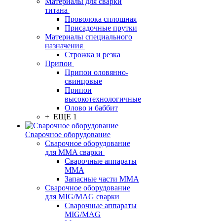
Материалы для сварки
титана
Проволока сплошная
Присадочные прутки
Материалы специального
назначения
Строжка и резка
Припои
Припои оловянно-
свинцовые
Припои
высокотехнологичные
Олово и баббит
+ ЕЩЕ 1
Сварочное оборудование
Сварочное оборудование
для MMA сварки
Сварочные аппараты
MMA
Запасные части MMA
Сварочное оборудование
для MIG/MAG сварки
Сварочные аппараты
MIG/MAG