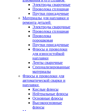
алюминия и его сплавов
Электроды сварочные
Проволока сплошная
Прутки присадочные
Материалы для наплавки и
ремонта деталей
Электроды сварочные
Проволока сплошная
Проволока
порошковая
Прутки присадочные
Флюсы и проволоки
для износостойкой
наплавки
Ленты сварочные
Специализированные
материалы
Флюсы и проволоки для
автоматической сварки и
наплавки
Кислые флюсы
Нейтральные флюсы
Основные флюсы
Высокоосновные
флюсы