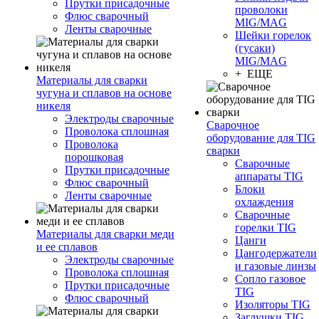
Прутки присадочные
проволоки
Флюс сварочный
MIG/MAG
Ленты сварочные
Шейки горелок
(гусаки)
MIG/MAG
+ ЕЩЕ
Материалы для сварки
чугуна и сплавов на основе
никеля
Электроды сварочные
Сварочное
Проволока сплошная
оборудование для TIG
Проволока
сварки
порошковая
Сварочные
Прутки присадочные
аппараты TIG
Флюс сварочный
Блоки
Ленты сварочные
охлаждения
Сварочные
горелки TIG
Материалы для сварки меди
Цанги
и ее сплавов
Цангодержатели
Электроды сварочные
и газовые линзы
Проволока сплошная
Сопло газовое
Прутки присадочные
TIG
Флюс сварочный
Изоляторы TIG
Заглушки TIG