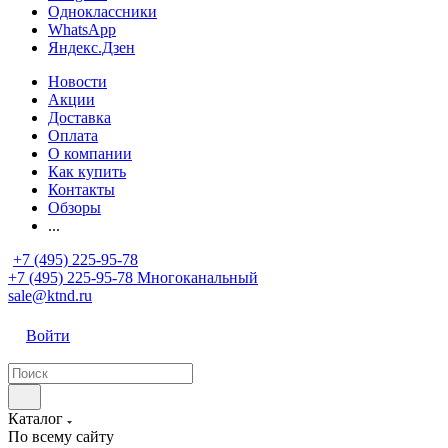
Одноклассники
WhatsApp
Яндекс.Дзен
Новости
Акции
Доставка
Оплата
О компании
Как купить
Контакты
Обзоры
...
+7 (495) 225-95-78
+7 (495) 225-95-78
Многоканальный
sale@ktnd.ru
Войти
Каталог
По всему сайту