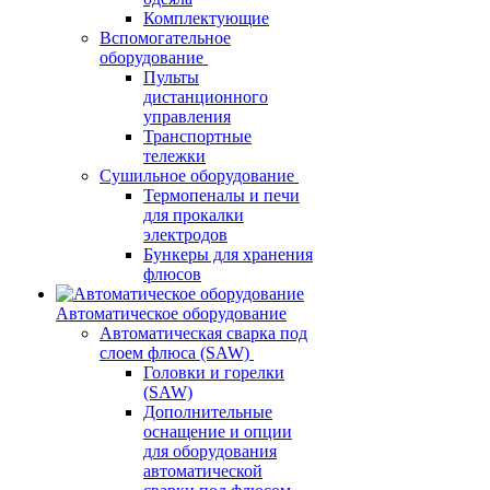
Комплектующие
Вспомогательное
оборудование
Пульты
дистанционного
управления
Транспортные
тележки
Сушильное оборудование
Термопеналы и печи
для прокалки
электродов
Бункеры для хранения
флюсов
Автоматическое оборудование
Автоматическая сварка под
слоем флюса (SAW)
Головки и горелки
(SAW)
Дополнительные
оснащение и опции
для оборудования
автоматической