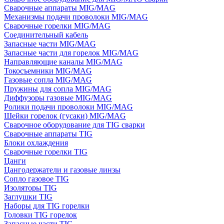
Сварочные аппараты MIG/MAG
Механизмы подачи проволоки MIG/MAG
Сварочные горелки MIG/MAG
Соединительный кабель
Запасные части MIG/MAG
Запасные части для горелок MIG/MAG
Направляющие каналы MIG/MAG
Токосъемники MIG/MAG
Газовые сопла MIG/MAG
Пружины для сопла MIG/MAG
Диффузоры газовые MIG/MAG
Ролики подачи проволоки MIG/MAG
Шейки горелок (гусаки) MIG/MAG
Сварочное оборудование для TIG сварки
Сварочные аппараты TIG
Блоки охлаждения
Сварочные горелки TIG
Цанги
Цангодержатели и газовые линзы
Сопло газовое TIG
Изоляторы TIG
Заглушки TIG
Наборы для TIG горелки
Головки TIG горелок
Запасные части TIG