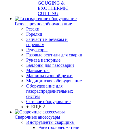
GOUGING &
EXOTHERMIC
CUTTING
Газосварочное оборудование
Резаки
Горелки
Запчасти к резакам и
горелкам
Редукторы
Газовые вентили для сварки
Рукава напорные
Баллоны для газосварки
Манометры
Машины газовой резки
Медицинское оборудование
Оборудование для
газораспределительных
систем
Сетевое оборудование
+ ЕЩЕ 2
Сварочные аксессуары
Инструменты сварщика
Электрододержатели