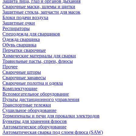
Защита лица, глаз и органов дыхания
Сварочные маски, шлемы и щитки
Защитные стекла, запчасти для масок
Блоки подачи воздуха
Защитные очки
Респираторы
Спецодежда для сварщиков
Одежда сварщика
Обувь сварщика
Перчатки сварочные
Химические материалы для сварки
Травильные пасты, спреи, флюсы
Прочее
Сварочные шторы
Сварочные занавесы
Сварочные полотна и одеяла
Комплектующие
Вспомогательное оборудование
Пульты дистанционного управления
Транспортные тележки
Сушильное оборудование
Термопеналы и печи для прокалки электродов
Бункеры для хранения флюсов
Автоматическое оборудование
Автоматическая сварка под слоем флюса (SAW)