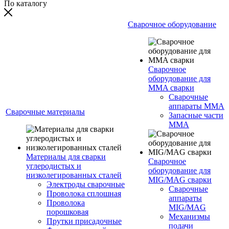
По каталогу
Сварочное оборудование
Сварочное
оборудование для
MMA сварки
Сварочные
аппараты MMA
Сварочные материалы
Запасные части
MMA
Материалы для сварки
Сварочное
углеродистых и
оборудование для
низколегированных сталей
MIG/MAG сварки
Электроды сварочные
Сварочные
Проволока сплошная
аппараты
Проволока
MIG/MAG
порошковая
Механизмы
Прутки присадочные
подачи