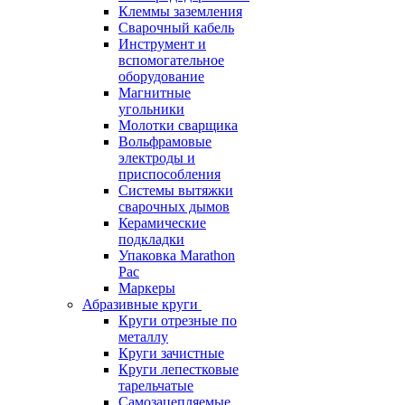
Клеммы заземления
Сварочный кабель
Инструмент и
вспомогательное
оборудование
Магнитные
угольники
Молотки сварщика
Вольфрамовые
электроды и
приспособления
Системы вытяжки
сварочных дымов
Керамические
подкладки
Упаковка Marathon
Pac
Маркеры
Абразивные круги
Круги отрезные по
металлу
Круги зачистные
Круги лепестковые
тарельчатые
Самозацепляемые