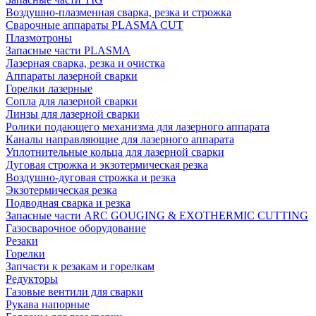
Воздушно-плазменная сварка, резка и строжка
Сварочные аппараты PLASMA CUT
Плазмотроны
Запасные части PLASMA
Лазерная сварка, резка и очистка
Аппараты лазерной сварки
Горелки лазерные
Сопла для лазерной сварки
Линзы для лазерной сварки
Ролики подающего механизма для лазерного аппарата
Каналы направляющие для лазерного аппарата
Уплотнительные кольца для лазерной сварки
Дуговая строжка и экзотермическая резка
Воздушно-дуговая строжка и резка
Экзотермическая резка
Подводная сварка и резка
Запасные части ARC GOUGING & EXOTHERMIC CUTTING
Газосварочное оборудование
Резаки
Горелки
Запчасти к резакам и горелкам
Редукторы
Газовые вентили для сварки
Рукава напорные