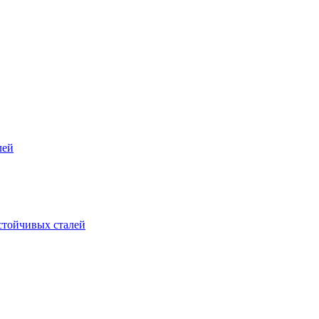
лей
стойчивых сталей