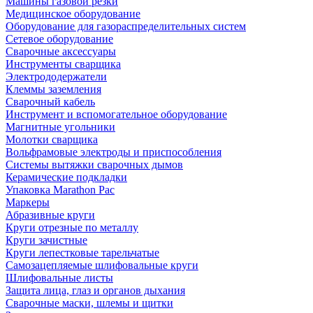
Машины газовой резки
Медицинское оборудование
Оборудование для газораспределительных систем
Сетевое оборудование
Сварочные аксессуары
Инструменты сварщика
Электрододержатели
Клеммы заземления
Сварочный кабель
Инструмент и вспомогательное оборудование
Магнитные угольники
Молотки сварщика
Вольфрамовые электроды и приспособления
Системы вытяжки сварочных дымов
Керамические подкладки
Упаковка Marathon Pac
Маркеры
Абразивные круги
Круги отрезные по металлу
Круги зачистные
Круги лепестковые тарельчатые
Самозацепляемые шлифовальные круги
Шлифовальные листы
Защита лица, глаз и органов дыхания
Сварочные маски, шлемы и щитки