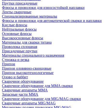
Прутки присадочные
Флюсы и проволоки для износостойкой наплавки
Ленты сварочные
Специализированные материалы
Флюсы и проволоки для автоматической сварки и наплавки
Кислые флюсы
Нейтральные флюсы
Основные флюсы
Высокоосновные флюсы
Материалы для сварки титана
Проволока сплошная
Присадочные прутки
Материалы специального назначения
Строжка и резка
Припои
Припои оловянно-свинцовые
Припои высокотехнологичные
Олово и баббит
Сварочное оборудование
Сварочное оборудование для MMA сварки
Сварочные аппараты MMA
Запасные части MMA
Сварочное оборудование для MIG/MAG сварки
Сварочные аппараты MIG/MAG
Механизмы подачи проволоки MIG/MAG