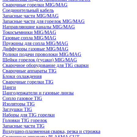
Сварочные горелки MIG/MAG
Соединительный кабель
Запасные части MIG/MAG
Запасные части для горелок MIG/MAG
Направляющие каналы MIG/MAG
Токосъемники MIG/MAG
Газовые сопла MIG/MAG
Пружины для сопла MIG/MAG
Диффузоры газовые MIG/MAG
Ролики подачи проволоки MIG/MAG
Шейки горелок (гусаки) MIG/MAG
Сварочное оборудование для TIG сварки
Сварочные аппараты TIG
Блоки охлаждения
Сварочные горелки TIG
Цанги
Цангодержатели и газовые линзы
Сопло газовое TIG
Изоляторы TIG
Заглушки TIG
Наборы для TIG горелки
Головки TIG горелок
Запасные части TIG
Воздушно-плазменная сварка, резка и строжка
Сварочные аппараты PLASMA CUT