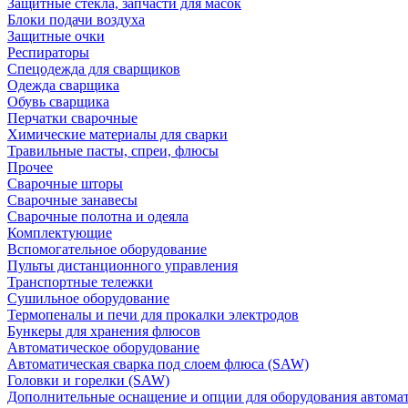
Защитные стекла, запчасти для масок
Блоки подачи воздуха
Защитные очки
Респираторы
Спецодежда для сварщиков
Одежда сварщика
Обувь сварщика
Перчатки сварочные
Химические материалы для сварки
Травильные пасты, спреи, флюсы
Прочее
Сварочные шторы
Сварочные занавесы
Сварочные полотна и одеяла
Комплектующие
Вспомогательное оборудование
Пульты дистанционного управления
Транспортные тележки
Сушильное оборудование
Термопеналы и печи для прокалки электродов
Бункеры для хранения флюсов
Автоматическое оборудование
Автоматическая сварка под слоем флюса (SAW)
Головки и горелки (SAW)
Дополнительные оснащение и опции для оборудования автома