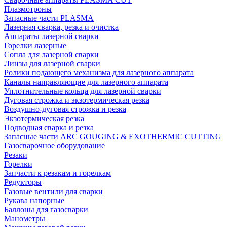
Плазмотроны
Запасные части PLASMA
Лазерная сварка, резка и очистка
Аппараты лазерной сварки
Горелки лазерные
Сопла для лазерной сварки
Линзы для лазерной сварки
Ролики подающего механизма для лазерного аппарата
Каналы направляющие для лазерного аппарата
Уплотнительные кольца для лазерной сварки
Дуговая строжка и экзотермическая резка
Воздушно-дуговая строжка и резка
Экзотермическая резка
Подводная сварка и резка
Запасные части ARC GOUGING & EXOTHERMIC CUTTING
Газосварочное оборудование
Резаки
Горелки
Запчасти к резакам и горелкам
Редукторы
Газовые вентили для сварки
Рукава напорные
Баллоны для газосварки
Манометры