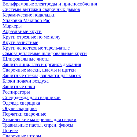
Вольфрамовые электроды и приспособления
Системы вытяжки сварочных дымов
Керамические подкладки
Упаковка Marathon Pac
Маркеры
Абразивные круги
Круги отрезные по металлу
Круги зачистные
Круги лепестковые тарельчатые
Самозацепляемые шлифовальные круги
Шлифовальные листы
Защита лица, глаз и органов дыхания
Сварочные маски, шлемы и щитки
Защитные стекла, запчасти для масок
Блоки подачи воздуха
Защитные очки
Респираторы
Спецодежда для сварщиков
Одежда сварщика
Обувь сварщика
Перчатки сварочные
Химические материалы для сварки
Травильные пасты, спреи, флюсы
Прочее
Сварочные шторы