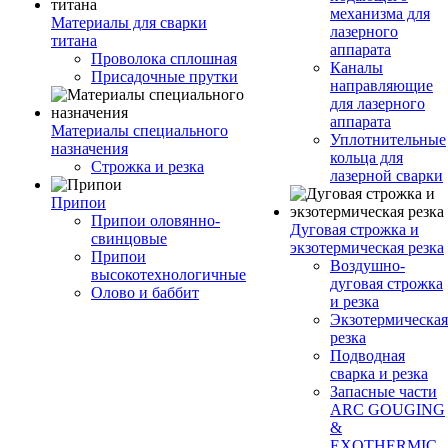
механизма для
Материалы для сварки
лазерного
титана
аппарата
Проволока сплошная
Каналы
Присадочные прутки
направляющие
для лазерного
аппарата
Материалы специального
Уплотнительные
назначения
кольца для
Строжка и резка
лазерной сварки
Припои
Припои оловянно-
Дуговая строжка и
свинцовые
экзотермическая резка
Припои
Воздушно-
высокотехнологичные
дуговая строжка
Олово и баббит
и резка
Экзотермическая
резка
Подводная
сварка и резка
Запасные части
ARC GOUGING
&
EXOTHERMIC