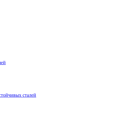
лей
стойчивых сталей