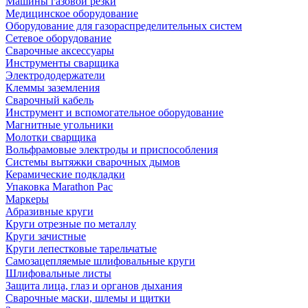
Машины газовой резки
Медицинское оборудование
Оборудование для газораспределительных систем
Сетевое оборудование
Сварочные аксессуары
Инструменты сварщика
Электрододержатели
Клеммы заземления
Сварочный кабель
Инструмент и вспомогательное оборудование
Магнитные угольники
Молотки сварщика
Вольфрамовые электроды и приспособления
Системы вытяжки сварочных дымов
Керамические подкладки
Упаковка Marathon Pac
Маркеры
Абразивные круги
Круги отрезные по металлу
Круги зачистные
Круги лепестковые тарельчатые
Самозацепляемые шлифовальные круги
Шлифовальные листы
Защита лица, глаз и органов дыхания
Сварочные маски, шлемы и щитки