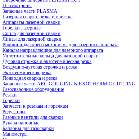
Плазмотроны
Запасные части PLASMA
Лазерная сварка, резка и очистка
Аппараты лазерной сварки
Горелки лазерные
Сопла для лазерной сварки
Линзы для лазерной сварки
Ролики подающего механизма для лазерного аппарата
Каналы направляющие для лазерного аппарата
Уплотнительные кольца для лазерной сварки
Дуговая строжка и экзотермическая резка
Воздушно-дуговая строжка и резка
Экзотермическая резка
Подводная сварка и резка
Запасные части ARC GOUGING & EXOTHERMIC CUTTING
Газосварочное оборудование
Резаки
Горелки
Запчасти к резакам и горелкам
Редукторы
Газовые вентили для сварки
Рукава напорные
Баллоны для газосварки
Манометры