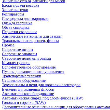
Защитные стекла, запчасти для масок
Блоки подачи воздуха
Защитные очки
Респираторы
Спецодежда для сварщиков
Одежда сварщика
Обувь сварщика
Перчатки сварочные
Химические материалы для сварки
Травильные пасты, спреи, флюсы
Прочее
Сварочные шторы
Сварочные занавесы
Сварочные полотна и одеяла
Комплектующие
Вспомогательное оборудование
Пульты дистанционного управления
Транспортные тележки
Сушильное оборудование
Термопеналы и печи для прокалки электродов
Бункеры для хранения флюсов
Автоматическое оборудование
Автоматическая сварка под слоем флюса (SAW)
Головки и горелки (SAW)
Дополнительные оснащение и опции для оборудования автома