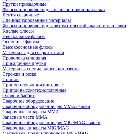
Прутки присадочные
Флюсы и проволоки для износостойкой наплавки
Ленты сварочные
Специализированные материалы
Флюсы и проволоки для автоматической сварки и наплавки
Кислые флюсы
Нейтральные флюсы
Основные флюсы
Высокоосновные флюсы
Материалы для сварки титана
Проволока сплошная
Присадочные прутки
Материалы специального назначения
Строжка и резка
Припои
Припои оловянно-свинцовые
Припои высокотехнологичные
Олово и баббит
Сварочное оборудование
Сварочное оборудование для MMA сварки
Сварочные аппараты MMA
Запасные части MMA
Сварочное оборудование для MIG/MAG сварки
Сварочные аппараты MIG/MAG
Механизмы подачи проволоки MIG/MAG