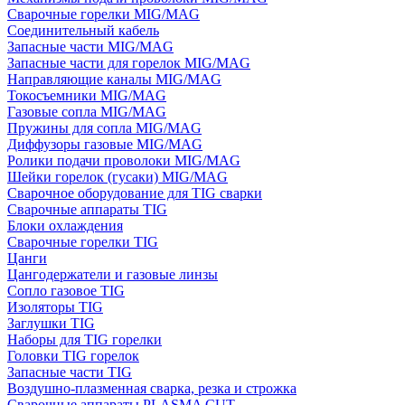
Сварочные горелки MIG/MAG
Соединительный кабель
Запасные части MIG/MAG
Запасные части для горелок MIG/MAG
Направляющие каналы MIG/MAG
Токосъемники MIG/MAG
Газовые сопла MIG/MAG
Пружины для сопла MIG/MAG
Диффузоры газовые MIG/MAG
Ролики подачи проволоки MIG/MAG
Шейки горелок (гусаки) MIG/MAG
Сварочное оборудование для TIG сварки
Сварочные аппараты TIG
Блоки охлаждения
Сварочные горелки TIG
Цанги
Цангодержатели и газовые линзы
Сопло газовое TIG
Изоляторы TIG
Заглушки TIG
Наборы для TIG горелки
Головки TIG горелок
Запасные части TIG
Воздушно-плазменная сварка, резка и строжка
Сварочные аппараты PLASMA CUT