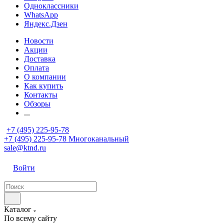
Одноклассники
WhatsApp
Яндекс.Дзен
Новости
Акции
Доставка
Оплата
О компании
Как купить
Контакты
Обзоры
...
+7 (495) 225-95-78
+7 (495) 225-95-78
Многоканальный
sale@ktnd.ru
Войти
Каталог
По всему сайту