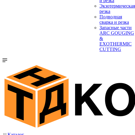
и резка
Экзотермическая
резка
Подводная
сварка и резка
Запасные части
ARC GOUGING
&
EXOTHERMIC
CUTTING
Каталог