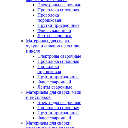
Электроды сварочные
Проволока сплошная
Проволока
порошковая
Прутки присадочные
Флюс сварочный
Ленты сварочные
Материалы для сварки
чугуна и сплавов на основе
никеля
Электроды сварочные
Проволока сплошная
Проволока
порошковая
Прутки присадочные
Флюс сварочный
Ленты сварочные
Материалы для сварки меди
и ее сплавов
Электроды сварочные
Проволока сплошная
Прутки присадочные
Флюс сварочный
Материалы для сварки