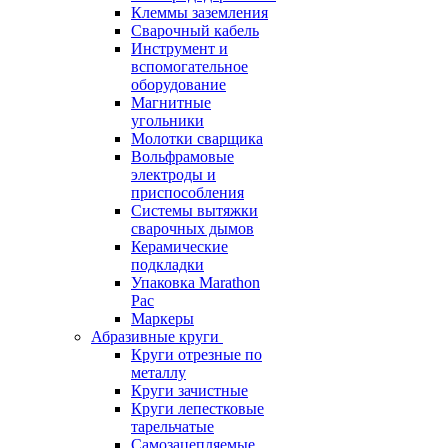
Клеммы заземления
Сварочный кабель
Инструмент и
вспомогательное
оборудование
Магнитные
угольники
Молотки сварщика
Вольфрамовые
электроды и
приспособления
Системы вытяжки
сварочных дымов
Керамические
подкладки
Упаковка Marathon
Pac
Маркеры
Абразивные круги
Круги отрезные по
металлу
Круги зачистные
Круги лепестковые
тарельчатые
Самозацепляемые