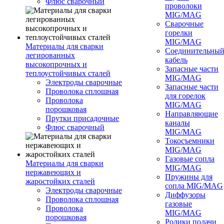
Флюс сварочный
проволоки
MIG/MAG
Сварочные
горелки
MIG/MAG
Материалы для сварки
Соединительны
легированных
кабель
высокопрочных и
Запасные части
теплоустойчивых сталей
MIG/MAG
Электроды сварочные
Запасные части
Проволока сплошная
для горелок
Проволока
MIG/MAG
порошковая
Направляющие
Прутки присадочные
каналы
Флюс сварочный
MIG/MAG
Токосъемники
MIG/MAG
Газовые сопла
Материалы для сварки
MIG/MAG
нержавеющих и
Пружины для
жаростойких сталей
сопла MIG/MAG
Электроды сварочные
Диффузоры
Проволока сплошная
газовые
Проволока
MIG/MAG
порошковая
Ролики подачи