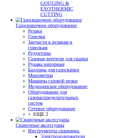
GOUGING &
EXOTHERMIC
CUTTING
Газосварочное оборудование
Резаки
Горелки
Запчасти к резакам и
горелкам
Редукторы
Газовые вентили для сварки
Рукава напорные
Баллоны для газосварки
Манометры
Машины газовой резки
Медицинское оборудование
Оборудование для
газораспределительных
систем
Сетевое оборудование
+ ЕЩЕ 2
Сварочные аксессуары
Инструменты сварщика
Электрододержатели