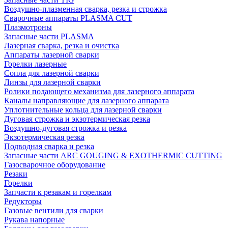
Воздушно-плазменная сварка, резка и строжка
Сварочные аппараты PLASMA CUT
Плазмотроны
Запасные части PLASMA
Лазерная сварка, резка и очистка
Аппараты лазерной сварки
Горелки лазерные
Сопла для лазерной сварки
Линзы для лазерной сварки
Ролики подающего механизма для лазерного аппарата
Каналы направляющие для лазерного аппарата
Уплотнительные кольца для лазерной сварки
Дуговая строжка и экзотермическая резка
Воздушно-дуговая строжка и резка
Экзотермическая резка
Подводная сварка и резка
Запасные части ARC GOUGING & EXOTHERMIC CUTTING
Газосварочное оборудование
Резаки
Горелки
Запчасти к резакам и горелкам
Редукторы
Газовые вентили для сварки
Рукава напорные