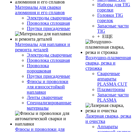
Наборы для TIG
Материалы для сварки
горелки
алюминия и его сплавов
Головки TIG
Электроды сварочные
горелок
Проволока сплошная
Запасные части
Прутки присадочные
TIG
+ ЕЩЕ
Материалы для наплавки и
ремонта деталей
Электроды сварочные
Воздушно-плазменная
Проволока сплошная
сварка, резка и
Проволока
строжка
порошковая
Сварочные
Прутки присадочные
аппараты
Флюсы и проволоки
PLASMA CUT
для износостойкой
Плазмотроны
наплавки
Запасные части
Ленты сварочные
PLASMA
Специализированные
материалы
Лазерная сварка, резка
и очистка
Аппараты
Флюсы и проволоки для
лазерной сварки