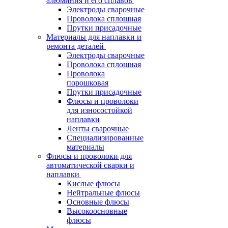
алюминия и его сплавов
Электроды сварочные
Проволока сплошная
Прутки присадочные
Материалы для наплавки и
ремонта деталей
Электроды сварочные
Проволока сплошная
Проволока
порошковая
Прутки присадочные
Флюсы и проволоки
для износостойкой
наплавки
Ленты сварочные
Специализированные
материалы
Флюсы и проволоки для
автоматической сварки и
наплавки
Кислые флюсы
Нейтральные флюсы
Основные флюсы
Высокоосновные
флюсы