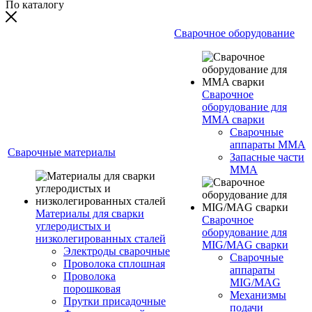
По каталогу
Сварочное оборудование
Сварочное
оборудование для
MMA сварки
Сварочные
аппараты MMA
Сварочные материалы
Запасные части
MMA
Материалы для сварки
Сварочное
углеродистых и
оборудование для
низколегированных сталей
MIG/MAG сварки
Электроды сварочные
Сварочные
Проволока сплошная
аппараты
Проволока
MIG/MAG
порошковая
Механизмы
Прутки присадочные
подачи