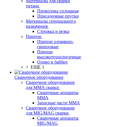
Материалы для сварки
титана
Проволока сплошная
Присадочные прутки
Материалы специального
назначения
Строжка и резка
Припои
Припои оловянно-
свинцовые
Припои
высокотехнологичные
Олово и баббит
+ ЕЩЕ 1
Сварочное оборудование
Сварочное оборудование
для MMA сварки
Сварочные аппараты
MMA
Запасные части MMA
Сварочное оборудование
для MIG/MAG сварки
Сварочные аппараты
MIG/MAG