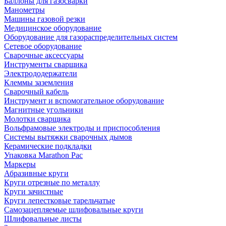
Баллоны для газосварки
Манометры
Машины газовой резки
Медицинское оборудование
Оборудование для газораспределительных систем
Сетевое оборудование
Сварочные аксессуары
Инструменты сварщика
Электрододержатели
Клеммы заземления
Сварочный кабель
Инструмент и вспомогательное оборудование
Магнитные угольники
Молотки сварщика
Вольфрамовые электроды и приспособления
Системы вытяжки сварочных дымов
Керамические подкладки
Упаковка Marathon Pac
Маркеры
Абразивные круги
Круги отрезные по металлу
Круги зачистные
Круги лепестковые тарельчатые
Самозацепляемые шлифовальные круги
Шлифовальные листы