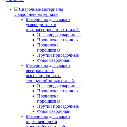
Сварочные материалы
Материалы для сварки
углеродистых и
низколегированных сталей
Электроды сварочные
Проволока сплошная
Проволока
порошковая
Прутки присадочные
Флюс сварочный
Материалы для сварки
легированных
высокопрочных и
теплоустойчивых сталей
Электроды сварочные
Проволока сплошная
Проволока
порошковая
Прутки присадочные
Флюс сварочный
Материалы для сварки
нержавеющих и
жаростойких сталей