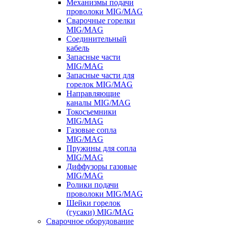
Механизмы подачи
проволоки MIG/MAG
Сварочные горелки
MIG/MAG
Соединительный
кабель
Запасные части
MIG/MAG
Запасные части для
горелок MIG/MAG
Направляющие
каналы MIG/MAG
Токосъемники
MIG/MAG
Газовые сопла
MIG/MAG
Пружины для сопла
MIG/MAG
Диффузоры газовые
MIG/MAG
Ролики подачи
проволоки MIG/MAG
Шейки горелок
(гусаки) MIG/MAG
Сварочное оборудование