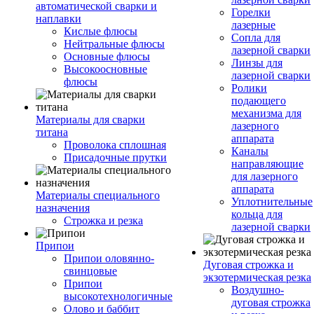
автоматической сварки и
Горелки
наплавки
лазерные
Кислые флюсы
Сопла для
Нейтральные флюсы
лазерной сварки
Основные флюсы
Линзы для
Высокоосновные
лазерной сварки
флюсы
Ролики
подающего
механизма для
Материалы для сварки
лазерного
титана
аппарата
Проволока сплошная
Каналы
Присадочные прутки
направляющие
для лазерного
аппарата
Материалы специального
Уплотнительные
назначения
кольца для
Строжка и резка
лазерной сварки
Припои
Припои оловянно-
Дуговая строжка и
свинцовые
экзотермическая резка
Припои
Воздушно-
высокотехнологичные
дуговая строжка
Олово и баббит