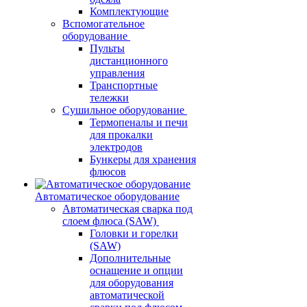
Комплектующие
Вспомогательное
оборудование
Пульты
дистанционного
управления
Транспортные
тележки
Сушильное оборудование
Термопеналы и печи
для прокалки
электродов
Бункеры для хранения
флюсов
Автоматическое оборудование
Автоматическая сварка под
слоем флюса (SAW)
Головки и горелки
(SAW)
Дополнительные
оснащение и опции
для оборудования
автоматической