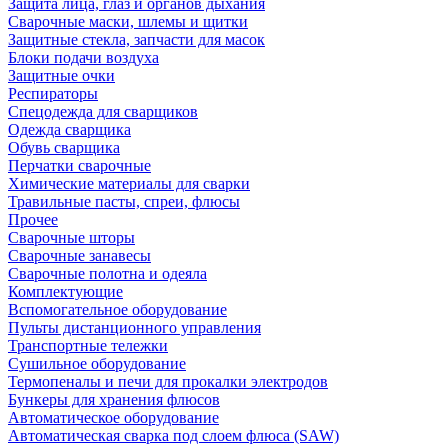
Защита лица, глаз и органов дыхания
Сварочные маски, шлемы и щитки
Защитные стекла, запчасти для масок
Блоки подачи воздуха
Защитные очки
Респираторы
Спецодежда для сварщиков
Одежда сварщика
Обувь сварщика
Перчатки сварочные
Химические материалы для сварки
Травильные пасты, спреи, флюсы
Прочее
Сварочные шторы
Сварочные занавесы
Сварочные полотна и одеяла
Комплектующие
Вспомогательное оборудование
Пульты дистанционного управления
Транспортные тележки
Сушильное оборудование
Термопеналы и печи для прокалки электродов
Бункеры для хранения флюсов
Автоматическое оборудование
Автоматическая сварка под слоем флюса (SAW)