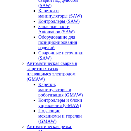
сварки под флюсом
(SAW)
Каретки и
манипуляторы (SAW)
Контроллеры (SAW)
Запасные части
Automation (SAW)
Оборудование для
позиционирования
изделий
Сварочные источники
(SAW)
Автоматическая сварка в
защитных газах
плавящимся электродом
(GMAW)
Каретки,
манипуляторы и
роботизация (GMAW)
Контроллеры и блоки
управления (GMAW)
Подающие
механизмы и горелки
(GMAW)
Автоматическая резка