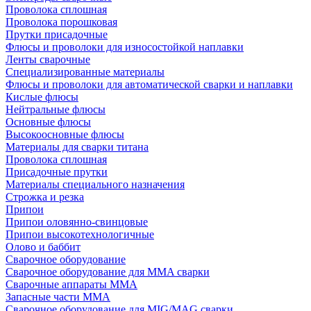
Проволока сплошная
Проволока порошковая
Прутки присадочные
Флюсы и проволоки для износостойкой наплавки
Ленты сварочные
Специализированные материалы
Флюсы и проволоки для автоматической сварки и наплавки
Кислые флюсы
Нейтральные флюсы
Основные флюсы
Высокоосновные флюсы
Материалы для сварки титана
Проволока сплошная
Присадочные прутки
Материалы специального назначения
Строжка и резка
Припои
Припои оловянно-свинцовые
Припои высокотехнологичные
Олово и баббит
Сварочное оборудование
Сварочное оборудование для MMA сварки
Сварочные аппараты MMA
Запасные части MMA
Сварочное оборудование для MIG/MAG сварки