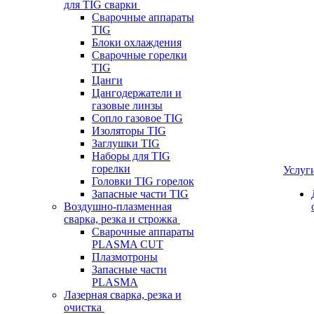
для TIG сварки
Сварочные аппараты
TIG
Блоки охлаждения
Сварочные горелки
TIG
Цанги
Цангодержатели и
газовые линзы
Сопло газовое TIG
Изоляторы TIG
Заглушки TIG
Наборы для TIG
горелки
Услуг
Головки TIG горелок
Запасные части TIG
Воздушно-плазменная
сварка, резка и строжка
Сварочные аппараты
PLASMA CUT
Плазмотроны
Запасные части
PLASMA
Лазерная сварка, резка и
очистка