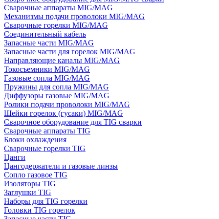
Сварочные аппараты MIG/MAG
Механизмы подачи проволоки MIG/MAG
Сварочные горелки MIG/MAG
Соединительный кабель
Запасные части MIG/MAG
Запасные части для горелок MIG/MAG
Направляющие каналы MIG/MAG
Токосъемники MIG/MAG
Газовые сопла MIG/MAG
Пружины для сопла MIG/MAG
Диффузоры газовые MIG/MAG
Ролики подачи проволоки MIG/MAG
Шейки горелок (гусаки) MIG/MAG
Сварочное оборудование для TIG сварки
Сварочные аппараты TIG
Блоки охлаждения
Сварочные горелки TIG
Цанги
Цангодержатели и газовые линзы
Сопло газовое TIG
Изоляторы TIG
Заглушки TIG
Наборы для TIG горелки
Головки TIG горелок
Запасные части TIG