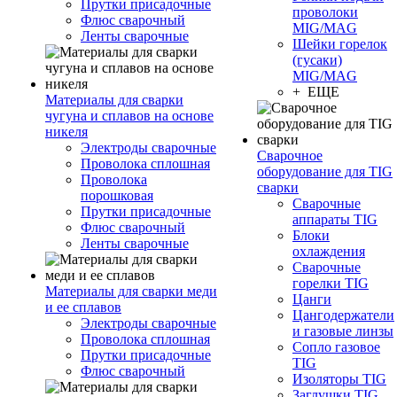
Прутки присадочные
проволоки
Флюс сварочный
MIG/MAG
Ленты сварочные
Шейки горелок
(гусаки)
MIG/MAG
+ ЕЩЕ
Материалы для сварки
чугуна и сплавов на основе
никеля
Электроды сварочные
Сварочное
Проволока сплошная
оборудование для TIG
Проволока
сварки
порошковая
Сварочные
Прутки присадочные
аппараты TIG
Флюс сварочный
Блоки
Ленты сварочные
охлаждения
Сварочные
горелки TIG
Материалы для сварки меди
Цанги
и ее сплавов
Цангодержатели
Электроды сварочные
и газовые линзы
Проволока сплошная
Сопло газовое
Прутки присадочные
TIG
Флюс сварочный
Изоляторы TIG
Заглушки TIG