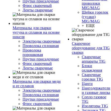
Прутки присадочные
проволоки
Флюс сварочный
MIG/MAG
Ленты сварочные
Шейки горелок
(гусаки)
MIG/MAG
+ ЕЩЕ
Материалы для сварки
чугуна и сплавов на основе
никеля
Электроды сварочные
Сварочное
Проволока сплошная
оборудование для TIG
Проволока
сварки
порошковая
Сварочные
Прутки присадочные
аппараты TIG
Флюс сварочный
Блоки
Ленты сварочные
охлаждения
Сварочные
горелки TIG
Материалы для сварки меди
Цанги
и ее сплавов
Цангодержатели
Электроды сварочные
и газовые линзы
Проволока сплошная
Сопло газовое
Прутки присадочные
TIG
Флюс сварочный
Изоляторы TIG
Заглушки TIG