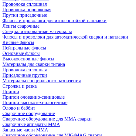
Проволока сплошная
Проволока порошковая
Прутки присадочные
Флюсы и проволоки для износостойкой наплавки
Ленты сварочные
Специализированные материалы
Флюсы и проволоки для автоматической сварки и наплавки
Кислые флюсы
Нейтральные флюсы
Основные флюсы
Высокоосновные флюсы
Материалы для сварки титана
Проволока сплошная
Присадочные прутки
Материалы специального назначения
Строжка и резка
Припои
Припои оловянно-свинцовые
Припои высокотехнологичные
Олово и баббит
Сварочное оборудование
Сварочное оборудование для MMA сварки
Сварочные аппараты MMA
Запасные части MMA
Сварочное оборудование для MIG/MAG сварки