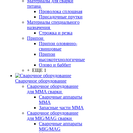
Материалы для сварки
титана
Проволока сплошная
Присадочные прутки
Материалы специального
назначения
Строжка и резка
Припои
Припои оловянно-
свинцовые
Припои
высокотехнологичные
Олово и баббит
+ ЕЩЕ 1
Сварочное оборудование
Сварочное оборудование
для MMA сварки
Сварочные аппараты
MMA
Запасные части MMA
Сварочное оборудование
для MIG/MAG сварки
Сварочные аппараты
MIG/MAG