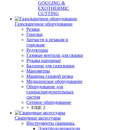
GOUGING &
EXOTHERMIC
CUTTING
Газосварочное оборудование
Резаки
Горелки
Запчасти к резакам и
горелкам
Редукторы
Газовые вентили для сварки
Рукава напорные
Баллоны для газосварки
Манометры
Машины газовой резки
Медицинское оборудование
Оборудование для
газораспределительных
систем
Сетевое оборудование
+ ЕЩЕ 2
Сварочные аксессуары
Инструменты сварщика
Электрододержатели