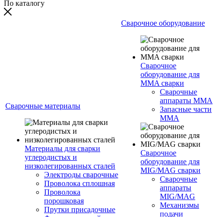
По каталогу
Сварочное оборудование
Сварочное
оборудование для
MMA сварки
Сварочные
аппараты MMA
Сварочные материалы
Запасные части
MMA
Материалы для сварки
Сварочное
углеродистых и
оборудование для
низколегированных сталей
MIG/MAG сварки
Электроды сварочные
Сварочные
Проволока сплошная
аппараты
Проволока
MIG/MAG
порошковая
Механизмы
Прутки присадочные
подачи