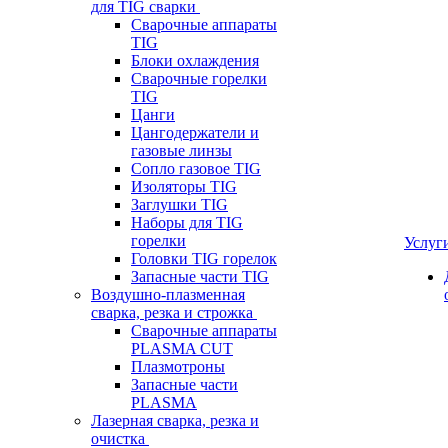
для TIG сварки
Сварочные аппараты
TIG
Блоки охлаждения
Сварочные горелки
TIG
Цанги
Цангодержатели и
газовые линзы
Сопло газовое TIG
Изоляторы TIG
Заглушки TIG
Наборы для TIG
горелки
Услуг
Головки TIG горелок
Запасные части TIG
Воздушно-плазменная
сварка, резка и строжка
Сварочные аппараты
PLASMA CUT
Плазмотроны
Запасные части
PLASMA
Лазерная сварка, резка и
очистка