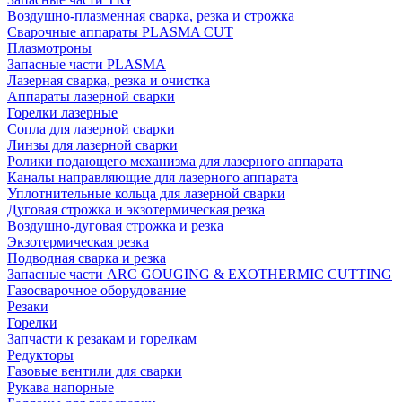
Воздушно-плазменная сварка, резка и строжка
Сварочные аппараты PLASMA CUT
Плазмотроны
Запасные части PLASMA
Лазерная сварка, резка и очистка
Аппараты лазерной сварки
Горелки лазерные
Сопла для лазерной сварки
Линзы для лазерной сварки
Ролики подающего механизма для лазерного аппарата
Каналы направляющие для лазерного аппарата
Уплотнительные кольца для лазерной сварки
Дуговая строжка и экзотермическая резка
Воздушно-дуговая строжка и резка
Экзотермическая резка
Подводная сварка и резка
Запасные части ARC GOUGING & EXOTHERMIC CUTTING
Газосварочное оборудование
Резаки
Горелки
Запчасти к резакам и горелкам
Редукторы
Газовые вентили для сварки
Рукава напорные