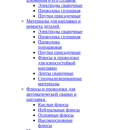
алюминия и его сплавов
Электроды сварочные
Проволока сплошная
Прутки присадочные
Материалы для наплавки и
ремонта деталей
Электроды сварочные
Проволока сплошная
Проволока
порошковая
Прутки присадочные
Флюсы и проволоки
для износостойкой
наплавки
Ленты сварочные
Специализированные
материалы
Флюсы и проволоки для
автоматической сварки и
наплавки
Кислые флюсы
Нейтральные флюсы
Основные флюсы
Высокоосновные
флюсы