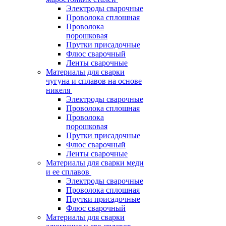
Электроды сварочные
Проволока сплошная
Проволока
порошковая
Прутки присадочные
Флюс сварочный
Ленты сварочные
Материалы для сварки
чугуна и сплавов на основе
никеля
Электроды сварочные
Проволока сплошная
Проволока
порошковая
Прутки присадочные
Флюс сварочный
Ленты сварочные
Материалы для сварки меди
и ее сплавов
Электроды сварочные
Проволока сплошная
Прутки присадочные
Флюс сварочный
Материалы для сварки