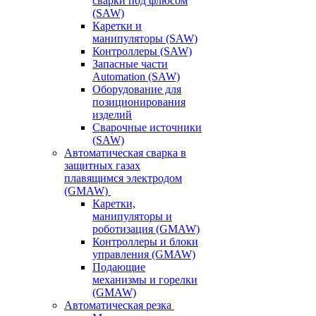
сварки под флюсом
(SAW)
Каретки и
манипуляторы (SAW)
Контроллеры (SAW)
Запасные части
Automation (SAW)
Оборудование для
позиционирования
изделий
Сварочные источники
(SAW)
Автоматическая сварка в
защитных газах
плавящимся электродом
(GMAW)
Каретки,
манипуляторы и
роботизация (GMAW)
Контроллеры и блоки
управления (GMAW)
Подающие
механизмы и горелки
(GMAW)
Автоматическая резка