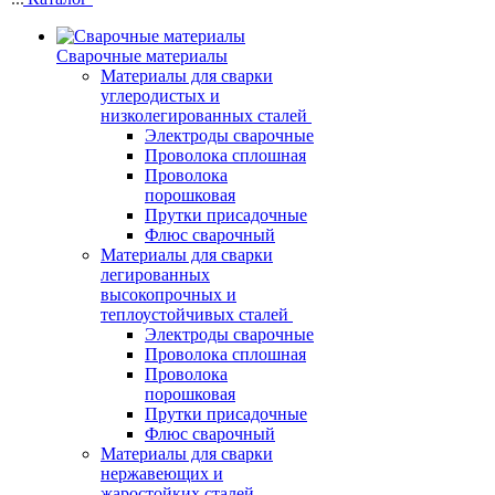
Сварочные материалы
Материалы для сварки
углеродистых и
низколегированных сталей
Электроды сварочные
Проволока сплошная
Проволока
порошковая
Прутки присадочные
Флюс сварочный
Материалы для сварки
легированных
высокопрочных и
теплоустойчивых сталей
Электроды сварочные
Проволока сплошная
Проволока
порошковая
Прутки присадочные
Флюс сварочный
Материалы для сварки
нержавеющих и
жаростойких сталей