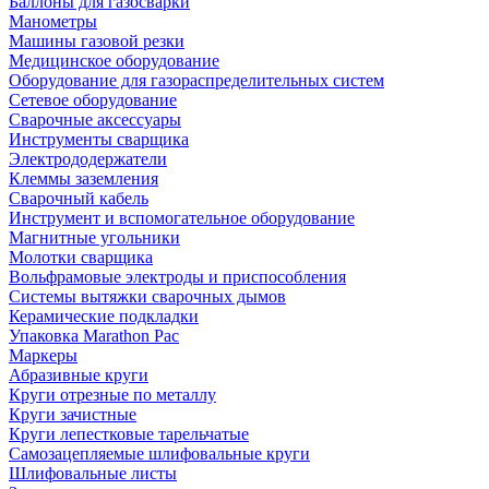
Баллоны для газосварки
Манометры
Машины газовой резки
Медицинское оборудование
Оборудование для газораспределительных систем
Сетевое оборудование
Сварочные аксессуары
Инструменты сварщика
Электрододержатели
Клеммы заземления
Сварочный кабель
Инструмент и вспомогательное оборудование
Магнитные угольники
Молотки сварщика
Вольфрамовые электроды и приспособления
Системы вытяжки сварочных дымов
Керамические подкладки
Упаковка Marathon Pac
Маркеры
Абразивные круги
Круги отрезные по металлу
Круги зачистные
Круги лепестковые тарельчатые
Самозацепляемые шлифовальные круги
Шлифовальные листы