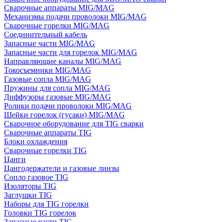
Сварочные аппараты MIG/MAG
Механизмы подачи проволоки MIG/MAG
Сварочные горелки MIG/MAG
Соединительный кабель
Запасные части MIG/MAG
Запасные части для горелок MIG/MAG
Направляющие каналы MIG/MAG
Токосъемники MIG/MAG
Газовые сопла MIG/MAG
Пружины для сопла MIG/MAG
Диффузоры газовые MIG/MAG
Ролики подачи проволоки MIG/MAG
Шейки горелок (гусаки) MIG/MAG
Сварочное оборудование для TIG сварки
Сварочные аппараты TIG
Блоки охлаждения
Сварочные горелки TIG
Цанги
Цангодержатели и газовые линзы
Сопло газовое TIG
Изоляторы TIG
Заглушки TIG
Наборы для TIG горелки
Головки TIG горелок
Запасные части TIG