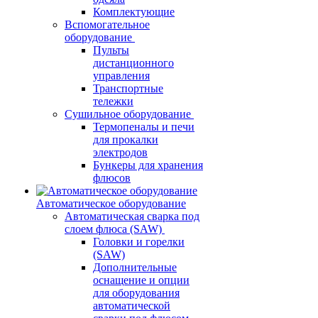
Комплектующие
Вспомогательное
оборудование
Пульты
дистанционного
управления
Транспортные
тележки
Сушильное оборудование
Термопеналы и печи
для прокалки
электродов
Бункеры для хранения
флюсов
Автоматическое оборудование
Автоматическая сварка под
слоем флюса (SAW)
Головки и горелки
(SAW)
Дополнительные
оснащение и опции
для оборудования
автоматической