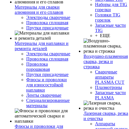
Наборы для TIG
Материалы для сварки
горелки
алюминия и его сплавов
Головки TIG
Электроды сварочные
горелок
Проволока сплошная
Запасные части
Прутки присадочные
TIG
+ ЕЩЕ
Материалы для наплавки и
ремонта деталей
Электроды сварочные
Воздушно-плазменная
Проволока сплошная
сварка, резка и
Проволока
строжка
порошковая
Сварочные
Прутки присадочные
аппараты
Флюсы и проволоки
PLASMA CUT
для износостойкой
Плазмотроны
наплавки
Запасные части
Ленты сварочные
PLASMA
Специализированные
материалы
Лазерная сварка, резка
и очистка
Аппараты
Флюсы и проволоки для
лазерной сварки