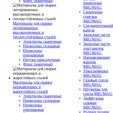
Флюс сварочный
проволоки
MIG/MAG
Сварочные
горелки
MIG/MAG
Материалы для сварки
Соединительны
легированных
кабель
высокопрочных и
Запасные части
теплоустойчивых сталей
MIG/MAG
Электроды сварочные
Запасные части
Проволока сплошная
для горелок
Проволока
MIG/MAG
порошковая
Направляющие
Прутки присадочные
каналы
Флюс сварочный
MIG/MAG
Токосъемники
MIG/MAG
Газовые сопла
Материалы для сварки
MIG/MAG
нержавеющих и
Пружины для
жаростойких сталей
сопла MIG/MAG
Электроды сварочные
Диффузоры
Проволока сплошная
газовые
Проволока
MIG/MAG
порошковая
Ролики подачи