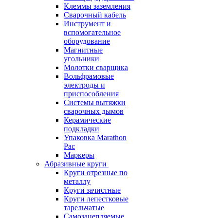
Клеммы заземления
Сварочный кабель
Инструмент и
вспомогательное
оборудование
Магнитные
угольники
Молотки сварщика
Вольфрамовые
электроды и
приспособления
Системы вытяжки
сварочных дымов
Керамические
подкладки
Упаковка Marathon
Pac
Маркеры
Абразивные круги
Круги отрезные по
металлу
Круги зачистные
Круги лепестковые
тарельчатые
Самозацепляемые