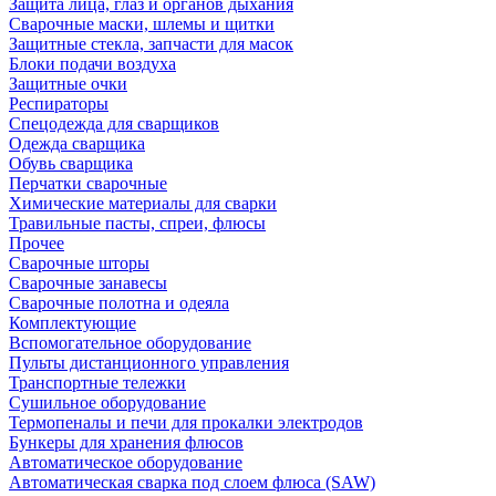
Защита лица, глаз и органов дыхания
Сварочные маски, шлемы и щитки
Защитные стекла, запчасти для масок
Блоки подачи воздуха
Защитные очки
Респираторы
Спецодежда для сварщиков
Одежда сварщика
Обувь сварщика
Перчатки сварочные
Химические материалы для сварки
Травильные пасты, спреи, флюсы
Прочее
Сварочные шторы
Сварочные занавесы
Сварочные полотна и одеяла
Комплектующие
Вспомогательное оборудование
Пульты дистанционного управления
Транспортные тележки
Сушильное оборудование
Термопеналы и печи для прокалки электродов
Бункеры для хранения флюсов
Автоматическое оборудование
Автоматическая сварка под слоем флюса (SAW)