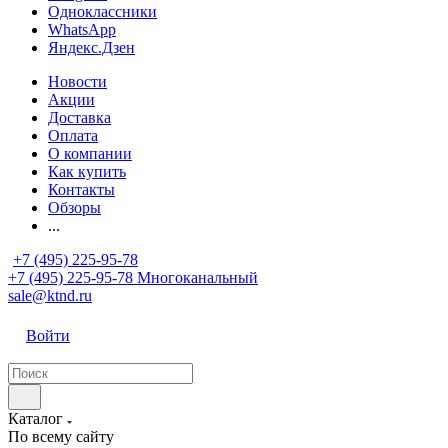
Одноклассники
WhatsApp
Яндекс.Дзен
Новости
Акции
Доставка
Оплата
О компании
Как купить
Контакты
Обзоры
...
+7 (495) 225-95-78
+7 (495) 225-95-78
Многоканальный
sale@ktnd.ru
Войти
Каталог
По всему сайту