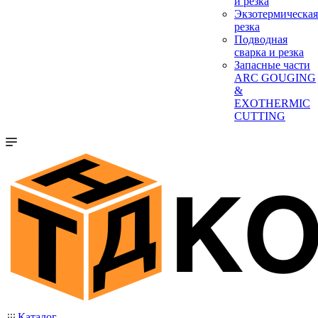
и резка
Экзотермическая
резка
Подводная
сварка и резка
Запасные части
ARC GOUGING
&
EXOTHERMIC
CUTTING
Каталог