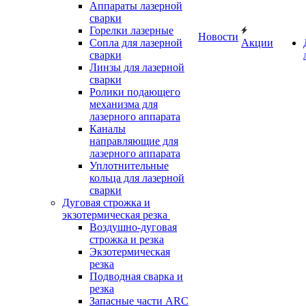
Аппараты лазерной
сварки
Горелки лазерные
Новости
Сопла для лазерной
Акции
сварки
Линзы для лазерной
сварки
Ролики подающего
механизма для
лазерного аппарата
Каналы
направляющие для
лазерного аппарата
Уплотнительные
кольца для лазерной
сварки
Дуговая строжка и
экзотермическая резка
Воздушно-дуговая
строжка и резка
Экзотермическая
резка
Подводная сварка и
резка
Запасные части ARC