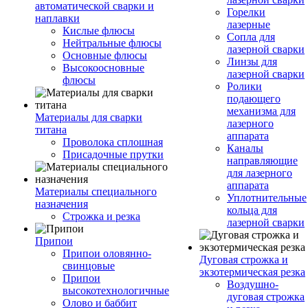
автоматической сварки и
Горелки
наплавки
лазерные
Кислые флюсы
Сопла для
Нейтральные флюсы
лазерной сварки
Основные флюсы
Линзы для
Высокоосновные
лазерной сварки
флюсы
Ролики
подающего
механизма для
Материалы для сварки
лазерного
титана
аппарата
Проволока сплошная
Каналы
Присадочные прутки
направляющие
для лазерного
аппарата
Материалы специального
Уплотнительные
назначения
кольца для
Строжка и резка
лазерной сварки
Припои
Припои оловянно-
Дуговая строжка и
свинцовые
экзотермическая резка
Припои
Воздушно-
высокотехнологичные
дуговая строжка
Олово и баббит