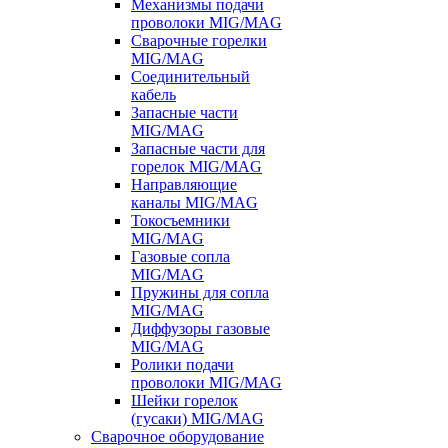
Механизмы подачи
проволоки MIG/MAG
Сварочные горелки
MIG/MAG
Соединительный
кабель
Запасные части
MIG/MAG
Запасные части для
горелок MIG/MAG
Направляющие
каналы MIG/MAG
Токосъемники
MIG/MAG
Газовые сопла
MIG/MAG
Пружины для сопла
MIG/MAG
Диффузоры газовые
MIG/MAG
Ролики подачи
проволоки MIG/MAG
Шейки горелок
(гусаки) MIG/MAG
Сварочное оборудование