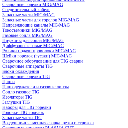
Сварочные горелки MIG/MAG
Соединительный кабель
Запасные части MIG/MAG
Запасные части для горелок MIG/MAG
Направляющие каналы MIG/MAG
Токосъемники MIG/MAG
Газовые сопла MIG/MAG
Пружины для сопла MIG/MAG
Диффузоры газовые MIG/MAG
Ролики подачи проволоки MIG/MAG
Шейки горелок (гусаки) MIG/MAG
Сварочное оборудование для TIG сварки
Сварочные аппараты TIG
Блоки охлаждения
Сварочные горелки TIG
Цанги
Цангодержатели и газовые линзы
Сопло газовое TIG
Изоляторы TIG
Заглушки TIG
Наборы для TIG горелки
Головки TIG горелок
Запасные части TIG
Воздушно-плазменная сварка, резка и строжка
Сварочные аппараты PLASMA CUT