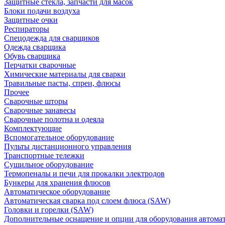
Защитные стекла, запчасти для масок
Блоки подачи воздуха
Защитные очки
Респираторы
Спецодежда для сварщиков
Одежда сварщика
Обувь сварщика
Перчатки сварочные
Химические материалы для сварки
Травильные пасты, спреи, флюсы
Прочее
Сварочные шторы
Сварочные занавесы
Сварочные полотна и одеяла
Комплектующие
Вспомогательное оборудование
Пульты дистанционного управления
Транспортные тележки
Сушильное оборудование
Термопеналы и печи для прокалки электродов
Бункеры для хранения флюсов
Автоматическое оборудование
Автоматическая сварка под слоем флюса (SAW)
Головки и горелки (SAW)
Дополнительные оснащение и опции для оборудования автома