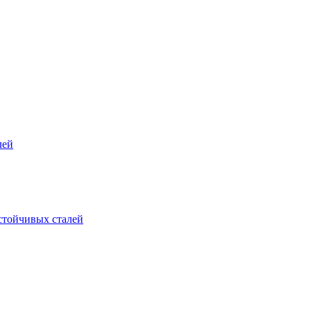
лей
стойчивых сталей