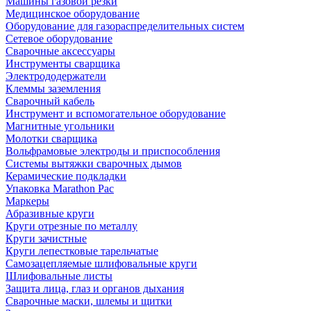
Машины газовой резки
Медицинское оборудование
Оборудование для газораспределительных систем
Сетевое оборудование
Сварочные аксессуары
Инструменты сварщика
Электрододержатели
Клеммы заземления
Сварочный кабель
Инструмент и вспомогательное оборудование
Магнитные угольники
Молотки сварщика
Вольфрамовые электроды и приспособления
Системы вытяжки сварочных дымов
Керамические подкладки
Упаковка Marathon Pac
Маркеры
Абразивные круги
Круги отрезные по металлу
Круги зачистные
Круги лепестковые тарельчатые
Самозацепляемые шлифовальные круги
Шлифовальные листы
Защита лица, глаз и органов дыхания
Сварочные маски, шлемы и щитки