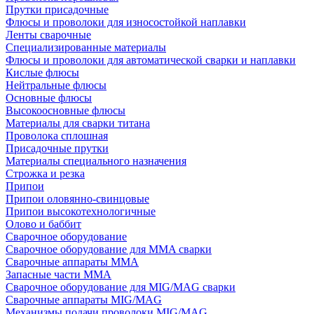
Прутки присадочные
Флюсы и проволоки для износостойкой наплавки
Ленты сварочные
Специализированные материалы
Флюсы и проволоки для автоматической сварки и наплавки
Кислые флюсы
Нейтральные флюсы
Основные флюсы
Высокоосновные флюсы
Материалы для сварки титана
Проволока сплошная
Присадочные прутки
Материалы специального назначения
Строжка и резка
Припои
Припои оловянно-свинцовые
Припои высокотехнологичные
Олово и баббит
Сварочное оборудование
Сварочное оборудование для MMA сварки
Сварочные аппараты MMA
Запасные части MMA
Сварочное оборудование для MIG/MAG сварки
Сварочные аппараты MIG/MAG
Механизмы подачи проволоки MIG/MAG