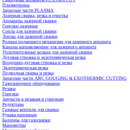
Плазмотроны
Запасные части PLASMA
Лазерная сварка, резка и очистка
Аппараты лазерной сварки
Горелки лазерные
Сопла для лазерной сварки
Линзы для лазерной сварки
Ролики подающего механизма для лазерного аппарата
Каналы направляющие для лазерного аппарата
Уплотнительные кольца для лазерной сварки
Дуговая строжка и экзотермическая резка
Воздушно-дуговая строжка и резка
Экзотермическая резка
Подводная сварка и резка
Запасные части ARC GOUGING & EXOTHERMIC CUTTING
Газосварочное оборудование
Резаки
Горелки
Запчасти к резакам и горелкам
Редукторы
Газовые вентили для сварки
Рукава напорные
Баллоны для газосварки
Манометры