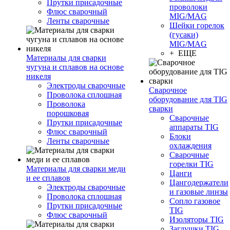
Прутки присадочные
проволоки
Флюс сварочный
MIG/MAG
Ленты сварочные
Шейки горелок
(гусаки)
MIG/MAG
+ ЕЩЕ
Материалы для сварки
чугуна и сплавов на основе
никеля
Электроды сварочные
Сварочное
Проволока сплошная
оборудование для TIG
Проволока
сварки
порошковая
Сварочные
Прутки присадочные
аппараты TIG
Флюс сварочный
Блоки
Ленты сварочные
охлаждения
Сварочные
горелки TIG
Материалы для сварки меди
Цанги
и ее сплавов
Цангодержатели
Электроды сварочные
и газовые линзы
Проволока сплошная
Сопло газовое
Прутки присадочные
TIG
Флюс сварочный
Изоляторы TIG
Заглушки TIG