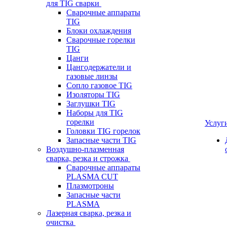
для TIG сварки
Сварочные аппараты
TIG
Блоки охлаждения
Сварочные горелки
TIG
Цанги
Цангодержатели и
газовые линзы
Сопло газовое TIG
Изоляторы TIG
Заглушки TIG
Наборы для TIG
горелки
Услуг
Головки TIG горелок
Запасные части TIG
Воздушно-плазменная
сварка, резка и строжка
Сварочные аппараты
PLASMA CUT
Плазмотроны
Запасные части
PLASMA
Лазерная сварка, резка и
очистка