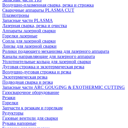
Воздушно-плазменная сварка, резка и строжка
Сварочные аппараты PLASMA CUT
Плазмотроны
Запасные части PLASMA
Лазерная сварка, резка и очистка
Аппараты лазерной сварки
Горелки лазерные
Сопла для лазерной сварки
Линзы для лазерной сварки
Ролики подающего механизма для лазерного аппарата
Каналы направляющие для лазерного аппарата
Уплотнительные кольца для лазерной сварки
Дуговая строжка и экзотермическая резка
Воздушно-дуговая строжка и резка
Экзотермическая резка
Подводная сварка и резка
Запасные части ARC GOUGING & EXOTHERMIC CUTTING
Газосварочное оборудование
Резаки
Горелки
Запчасти к резакам и горелкам
Редукторы
Газовые вентили для сварки
Рукава напорные