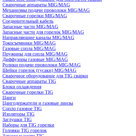
Сварочные аппараты MIG/MAG
Механизмы подачи проволоки MIG/MAG
Сварочные горелки MIG/MAG
Соединительный кабель
Запасные части MIG/MAG
Запасные части для горелок MIG/MAG
Направляющие каналы MIG/MAG
Токосъемники MIG/MAG
Газовые сопла MIG/MAG
Пружины для сопла MIG/MAG
Диффузоры газовые MIG/MAG
Ролики подачи проволоки MIG/MAG
Шейки горелок (гусаки) MIG/MAG
Сварочное оборудование для TIG сварки
Сварочные аппараты TIG
Блоки охлаждения
Сварочные горелки TIG
Цанги
Цангодержатели и газовые линзы
Сопло газовое TIG
Изоляторы TIG
Заглушки TIG
Наборы для TIG горелки
Головки TIG горелок
Запасные части TIG