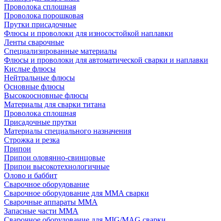
Проволока сплошная
Проволока порошковая
Прутки присадочные
Флюсы и проволоки для износостойкой наплавки
Ленты сварочные
Специализированные материалы
Флюсы и проволоки для автоматической сварки и наплавки
Кислые флюсы
Нейтральные флюсы
Основные флюсы
Высокоосновные флюсы
Материалы для сварки титана
Проволока сплошная
Присадочные прутки
Материалы специального назначения
Строжка и резка
Припои
Припои оловянно-свинцовые
Припои высокотехнологичные
Олово и баббит
Сварочное оборудование
Сварочное оборудование для MMA сварки
Сварочные аппараты MMA
Запасные части MMA
Сварочное оборудование для MIG/MAG сварки