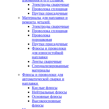
алюминия и его сплавов
Электроды сварочные
Проволока сплошная
Прутки присадочные
Материалы для наплавки и
ремонта деталей
Электроды сварочные
Проволока сплошная
Проволока
порошковая
Прутки присадочные
Флюсы и проволоки
для износостойкой
наплавки
Ленты сварочные
Специализированные
материалы
Флюсы и проволоки для
автоматической сварки и
наплавки
Кислые флюсы
Нейтральные флюсы
Основные флюсы
Высокоосновные
флюсы