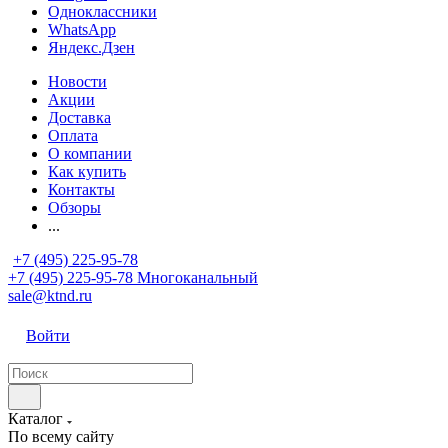
Одноклассники
WhatsApp
Яндекс.Дзен
Новости
Акции
Доставка
Оплата
О компании
Как купить
Контакты
Обзоры
...
+7 (495) 225-95-78
+7 (495) 225-95-78
Многоканальный
sale@ktnd.ru
Войти
Каталог
По всему сайту