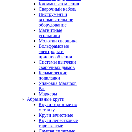
Клеммы заземления
Сварочный кабель
Инструмент и
вспомогательное
оборудование
Магнитные
угольники
Молотки сварщика
Вольфрамовые
электроды и
приспособления
Системы вытяжки
сварочных дымов
Керамические
подкладки
Упаковка Marathon
Pac
Маркеры
Абразивные круги
Круги отрезные по
металлу
Круги зачистные
Круги лепестковые
тарельчатые
Самозацепляемые