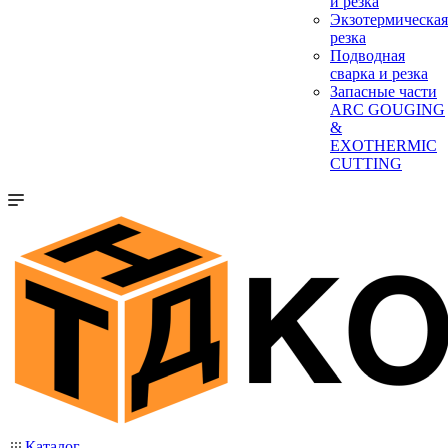
и резка
Экзотермическая
резка
Подводная
сварка и резка
Запасные части
ARC GOUGING
&
EXOTHERMIC
CUTTING
Каталог