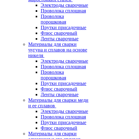
Электроды сварочные
Проволока сплошная
Проволока
порошковая
Прутки присадочные
Флюс сварочный
Ленты сварочные
Материалы для сварки
чугуна и сплавов на основе
никеля
Электроды сварочные
Проволока сплошная
Проволока
порошковая
Прутки присадочные
Флюс сварочный
Ленты сварочные
Материалы для сварки меди
и ее сплавов
Электроды сварочные
Проволока сплошная
Прутки присадочные
Флюс сварочный
Материалы для сварки