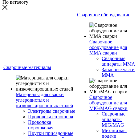
По каталогу
Сварочное оборудование
Сварочное
оборудование для
MMA сварки
Сварочные
аппараты MMA
Сварочные материалы
Запасные части
MMA
Материалы для сварки
Сварочное
углеродистых и
оборудование для
низколегированных сталей
MIG/MAG сварки
Электроды сварочные
Сварочные
Проволока сплошная
аппараты
Проволока
MIG/MAG
порошковая
Механизмы
Прутки присадочные
подачи