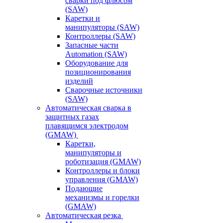
сварки под флюсом
(SAW)
Каретки и
манипуляторы (SAW)
Контроллеры (SAW)
Запасные части
Automation (SAW)
Оборудование для
позиционирования
изделий
Сварочные источники
(SAW)
Автоматическая сварка в
защитных газах
плавящимся электродом
(GMAW)
Каретки,
манипуляторы и
роботизация (GMAW)
Контроллеры и блоки
управления (GMAW)
Подающие
механизмы и горелки
(GMAW)
Автоматическая резка