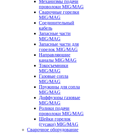
Механизмы подачи
проволоки MIG/MAG
Сварочные горелки
MIG/MAG
Соединительный
кабель
Запасные части
MIG/MAG
Запасные части для
горелок MIG/MAG
Направляющие
каналы MIG/MAG
Токосъемники
MIG/MAG
Газовые сопла
MIG/MAG
Пружины для сопла
MIG/MAG
Диффузоры газовые
MIG/MAG
Ролики подачи
проволоки MIG/MAG
Шейки горелок
(гусаки) MIG/MAG
Сварочное оборудование