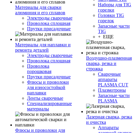
Наборы для TIG
Материалы для сварки
горелки
алюминия и его сплавов
Головки TIG
Электроды сварочные
горелок
Проволока сплошная
Запасные части
Прутки присадочные
TIG
+ ЕЩЕ
Материалы для наплавки и
ремонта деталей
Электроды сварочные
Воздушно-плазменная
Проволока сплошная
сварка, резка и
Проволока
строжка
порошковая
Сварочные
Прутки присадочные
аппараты
Флюсы и проволоки
PLASMA CUT
для износостойкой
Плазмотроны
наплавки
Запасные части
Ленты сварочные
PLASMA
Специализированные
материалы
Лазерная сварка, резка
и очистка
Аппараты
Флюсы и проволоки для
лазерной сварки