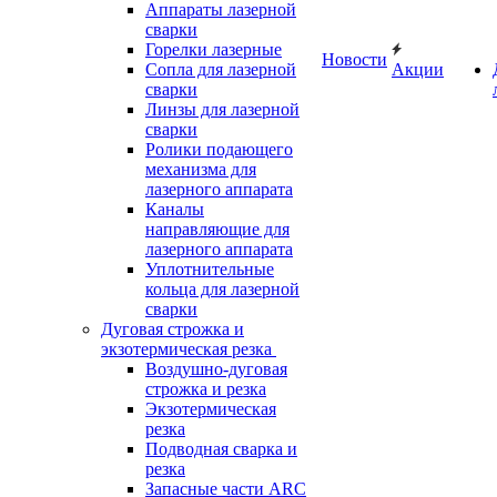
Аппараты лазерной
сварки
Горелки лазерные
Новости
Сопла для лазерной
Акции
сварки
Линзы для лазерной
сварки
Ролики подающего
механизма для
лазерного аппарата
Каналы
направляющие для
лазерного аппарата
Уплотнительные
кольца для лазерной
сварки
Дуговая строжка и
экзотермическая резка
Воздушно-дуговая
строжка и резка
Экзотермическая
резка
Подводная сварка и
резка
Запасные части ARC