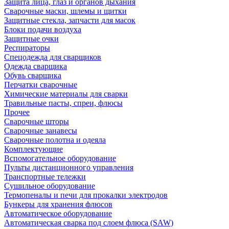
Защита лица, глаз и органов дыхания
Сварочные маски, шлемы и щитки
Защитные стекла, запчасти для масок
Блоки подачи воздуха
Защитные очки
Респираторы
Спецодежда для сварщиков
Одежда сварщика
Обувь сварщика
Перчатки сварочные
Химические материалы для сварки
Травильные пасты, спреи, флюсы
Прочее
Сварочные шторы
Сварочные занавесы
Сварочные полотна и одеяла
Комплектующие
Вспомогательное оборудование
Пульты дистанционного управления
Транспортные тележки
Сушильное оборудование
Термопеналы и печи для прокалки электродов
Бункеры для хранения флюсов
Автоматическое оборудование
Автоматическая сварка под слоем флюса (SAW)