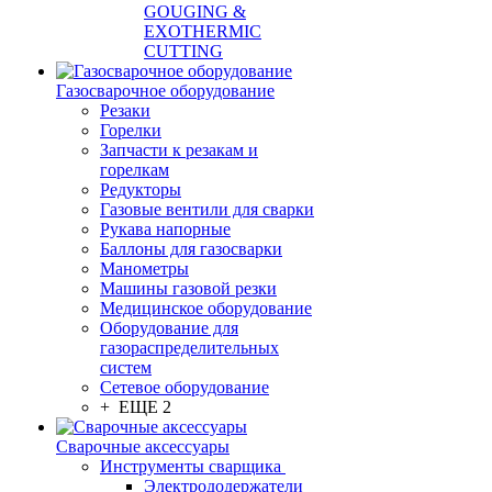
GOUGING &
EXOTHERMIC
CUTTING
Газосварочное оборудование
Резаки
Горелки
Запчасти к резакам и
горелкам
Редукторы
Газовые вентили для сварки
Рукава напорные
Баллоны для газосварки
Манометры
Машины газовой резки
Медицинское оборудование
Оборудование для
газораспределительных
систем
Сетевое оборудование
+ ЕЩЕ 2
Сварочные аксессуары
Инструменты сварщика
Электрододержатели