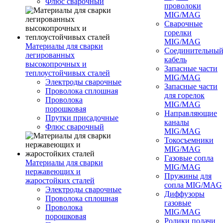
Флюс сварочный
проволоки
MIG/MAG
Сварочные
горелки
MIG/MAG
Материалы для сварки
Соединительны
легированных
кабель
высокопрочных и
Запасные части
теплоустойчивых сталей
MIG/MAG
Электроды сварочные
Запасные части
Проволока сплошная
для горелок
Проволока
MIG/MAG
порошковая
Направляющие
Прутки присадочные
каналы
Флюс сварочный
MIG/MAG
Токосъемники
MIG/MAG
Газовые сопла
Материалы для сварки
MIG/MAG
нержавеющих и
Пружины для
жаростойких сталей
сопла MIG/MAG
Электроды сварочные
Диффузоры
Проволока сплошная
газовые
Проволока
MIG/MAG
порошковая
Ролики подачи