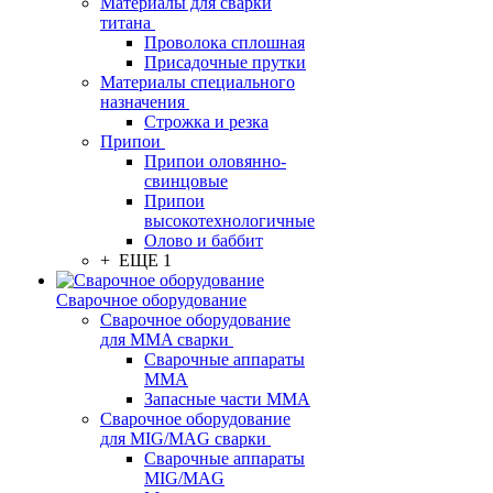
Материалы для сварки
титана
Проволока сплошная
Присадочные прутки
Материалы специального
назначения
Строжка и резка
Припои
Припои оловянно-
свинцовые
Припои
высокотехнологичные
Олово и баббит
+ ЕЩЕ 1
Сварочное оборудование
Сварочное оборудование
для MMA сварки
Сварочные аппараты
MMA
Запасные части MMA
Сварочное оборудование
для MIG/MAG сварки
Сварочные аппараты
MIG/MAG