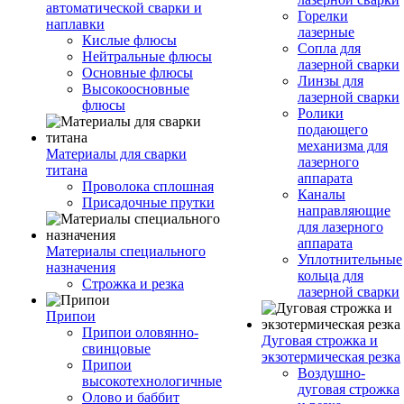
автоматической сварки и
Горелки
наплавки
лазерные
Кислые флюсы
Сопла для
Нейтральные флюсы
лазерной сварки
Основные флюсы
Линзы для
Высокоосновные
лазерной сварки
флюсы
Ролики
подающего
механизма для
Материалы для сварки
лазерного
титана
аппарата
Проволока сплошная
Каналы
Присадочные прутки
направляющие
для лазерного
аппарата
Материалы специального
Уплотнительные
назначения
кольца для
Строжка и резка
лазерной сварки
Припои
Припои оловянно-
Дуговая строжка и
свинцовые
экзотермическая резка
Припои
Воздушно-
высокотехнологичные
дуговая строжка
Олово и баббит