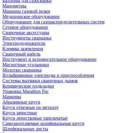
Баллоны для газосварки
Манометры
Машины газовой резки
Медицинское оборудование
Оборудование для газораспределительных систем
Сетевое оборудование
Сварочные аксессуары
Инструменты сварщика
Электрододержатели
Клеммы заземления
Сварочный кабель
Инструмент и вспомогательное оборудование
Магнитные угольники
Молотки сварщика
Вольфрамовые электроды и приспособления
Системы вытяжки сварочных дымов
Керамические подкладки
Упаковка Marathon Pac
Маркеры
Абразивные круги
Круги отрезные по металлу
Круги зачистные
Круги лепестковые тарельчатые
Самозацепляемые шлифовальные круги
Шлифовальные листы