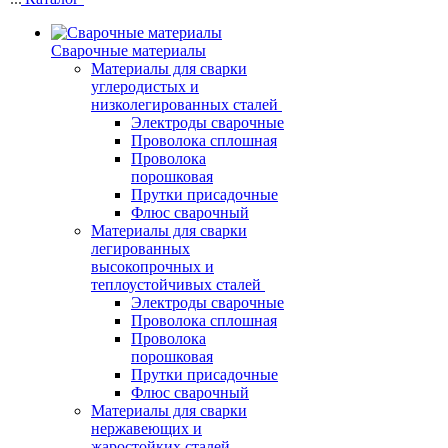
Сварочные материалы
Материалы для сварки
углеродистых и
низколегированных сталей
Электроды сварочные
Проволока сплошная
Проволока
порошковая
Прутки присадочные
Флюс сварочный
Материалы для сварки
легированных
высокопрочных и
теплоустойчивых сталей
Электроды сварочные
Проволока сплошная
Проволока
порошковая
Прутки присадочные
Флюс сварочный
Материалы для сварки
нержавеющих и
жаростойких сталей