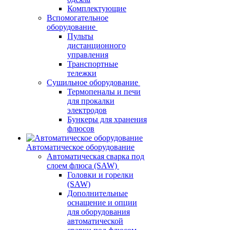
Комплектующие
Вспомогательное
оборудование
Пульты
дистанционного
управления
Транспортные
тележки
Сушильное оборудование
Термопеналы и печи
для прокалки
электродов
Бункеры для хранения
флюсов
Автоматическое оборудование
Автоматическая сварка под
слоем флюса (SAW)
Головки и горелки
(SAW)
Дополнительные
оснащение и опции
для оборудования
автоматической