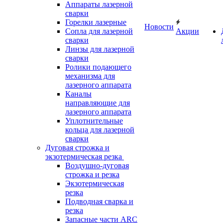
Аппараты лазерной
сварки
Горелки лазерные
Новости
Сопла для лазерной
Акции
сварки
Линзы для лазерной
сварки
Ролики подающего
механизма для
лазерного аппарата
Каналы
направляющие для
лазерного аппарата
Уплотнительные
кольца для лазерной
сварки
Дуговая строжка и
экзотермическая резка
Воздушно-дуговая
строжка и резка
Экзотермическая
резка
Подводная сварка и
резка
Запасные части ARC