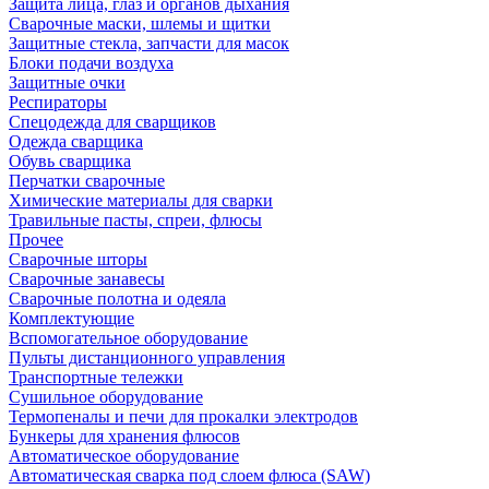
Защита лица, глаз и органов дыхания
Сварочные маски, шлемы и щитки
Защитные стекла, запчасти для масок
Блоки подачи воздуха
Защитные очки
Респираторы
Спецодежда для сварщиков
Одежда сварщика
Обувь сварщика
Перчатки сварочные
Химические материалы для сварки
Травильные пасты, спреи, флюсы
Прочее
Сварочные шторы
Сварочные занавесы
Сварочные полотна и одеяла
Комплектующие
Вспомогательное оборудование
Пульты дистанционного управления
Транспортные тележки
Сушильное оборудование
Термопеналы и печи для прокалки электродов
Бункеры для хранения флюсов
Автоматическое оборудование
Автоматическая сварка под слоем флюса (SAW)