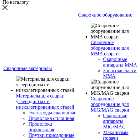
По каталогу
Сварочное оборудование
Сварочное
оборудование для
MMA сварки
Сварочные
аппараты MMA
Сварочные материалы
Запасные части
MMA
Материалы для сварки
Сварочное
углеродистых и
оборудование для
низколегированных сталей
MIG/MAG сварки
Электроды сварочные
Сварочные
Проволока сплошная
аппараты
Проволока
MIG/MAG
порошковая
Механизмы
Прутки присадочные
подачи