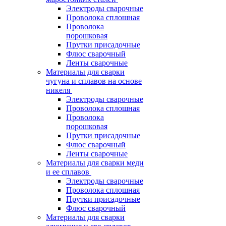
Электроды сварочные
Проволока сплошная
Проволока
порошковая
Прутки присадочные
Флюс сварочный
Ленты сварочные
Материалы для сварки
чугуна и сплавов на основе
никеля
Электроды сварочные
Проволока сплошная
Проволока
порошковая
Прутки присадочные
Флюс сварочный
Ленты сварочные
Материалы для сварки меди
и ее сплавов
Электроды сварочные
Проволока сплошная
Прутки присадочные
Флюс сварочный
Материалы для сварки