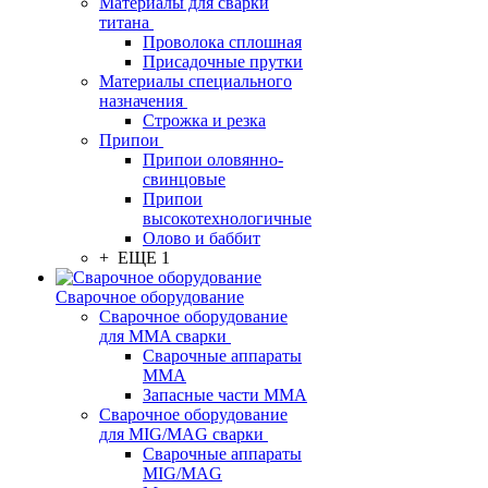
Материалы для сварки
титана
Проволока сплошная
Присадочные прутки
Материалы специального
назначения
Строжка и резка
Припои
Припои оловянно-
свинцовые
Припои
высокотехнологичные
Олово и баббит
+ ЕЩЕ 1
Сварочное оборудование
Сварочное оборудование
для MMA сварки
Сварочные аппараты
MMA
Запасные части MMA
Сварочное оборудование
для MIG/MAG сварки
Сварочные аппараты
MIG/MAG