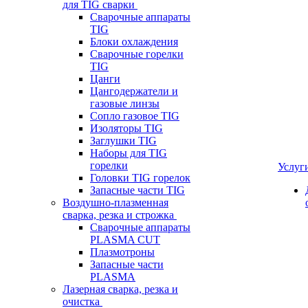
для TIG сварки
Сварочные аппараты
TIG
Блоки охлаждения
Сварочные горелки
TIG
Цанги
Цангодержатели и
газовые линзы
Сопло газовое TIG
Изоляторы TIG
Заглушки TIG
Наборы для TIG
горелки
Услуг
Головки TIG горелок
Запасные части TIG
Воздушно-плазменная
сварка, резка и строжка
Сварочные аппараты
PLASMA CUT
Плазмотроны
Запасные части
PLASMA
Лазерная сварка, резка и
очистка