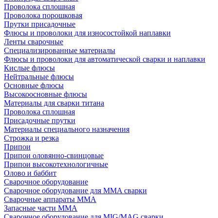
Проволока сплошная
Проволока порошковая
Прутки присадочные
Флюсы и проволоки для износостойкой наплавки
Ленты сварочные
Специализированные материалы
Флюсы и проволоки для автоматической сварки и наплавки
Кислые флюсы
Нейтральные флюсы
Основные флюсы
Высокоосновные флюсы
Материалы для сварки титана
Проволока сплошная
Присадочные прутки
Материалы специального назначения
Строжка и резка
Припои
Припои оловянно-свинцовые
Припои высокотехнологичные
Олово и баббит
Сварочное оборудование
Сварочное оборудование для MMA сварки
Сварочные аппараты MMA
Запасные части MMA
Сварочное оборудование для MIG/MAG сварки