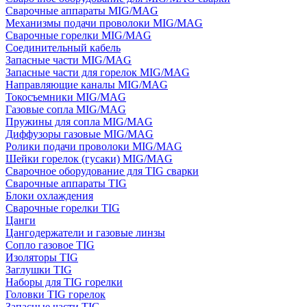
Сварочные аппараты MIG/MAG
Механизмы подачи проволоки MIG/MAG
Сварочные горелки MIG/MAG
Соединительный кабель
Запасные части MIG/MAG
Запасные части для горелок MIG/MAG
Направляющие каналы MIG/MAG
Токосъемники MIG/MAG
Газовые сопла MIG/MAG
Пружины для сопла MIG/MAG
Диффузоры газовые MIG/MAG
Ролики подачи проволоки MIG/MAG
Шейки горелок (гусаки) MIG/MAG
Сварочное оборудование для TIG сварки
Сварочные аппараты TIG
Блоки охлаждения
Сварочные горелки TIG
Цанги
Цангодержатели и газовые линзы
Сопло газовое TIG
Изоляторы TIG
Заглушки TIG
Наборы для TIG горелки
Головки TIG горелок
Запасные части TIG