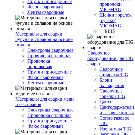
Прутки присадочные
проволоки
Флюс сварочный
MIG/MAG
Ленты сварочные
Шейки горелок
(гусаки)
MIG/MAG
+ ЕЩЕ
Материалы для сварки
чугуна и сплавов на основе
никеля
Электроды сварочные
Сварочное
Проволока сплошная
оборудование для TIG
Проволока
сварки
порошковая
Сварочные
Прутки присадочные
аппараты TIG
Флюс сварочный
Блоки
Ленты сварочные
охлаждения
Сварочные
горелки TIG
Материалы для сварки меди
Цанги
и ее сплавов
Цангодержатели
Электроды сварочные
и газовые линзы
Проволока сплошная
Сопло газовое
Прутки присадочные
TIG
Флюс сварочный
Изоляторы TIG
Заглушки TIG