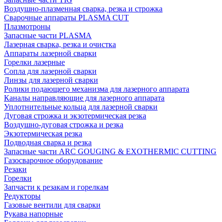
Воздушно-плазменная сварка, резка и строжка
Сварочные аппараты PLASMA CUT
Плазмотроны
Запасные части PLASMA
Лазерная сварка, резка и очистка
Аппараты лазерной сварки
Горелки лазерные
Сопла для лазерной сварки
Линзы для лазерной сварки
Ролики подающего механизма для лазерного аппарата
Каналы направляющие для лазерного аппарата
Уплотнительные кольца для лазерной сварки
Дуговая строжка и экзотермическая резка
Воздушно-дуговая строжка и резка
Экзотермическая резка
Подводная сварка и резка
Запасные части ARC GOUGING & EXOTHERMIC CUTTING
Газосварочное оборудование
Резаки
Горелки
Запчасти к резакам и горелкам
Редукторы
Газовые вентили для сварки
Рукава напорные