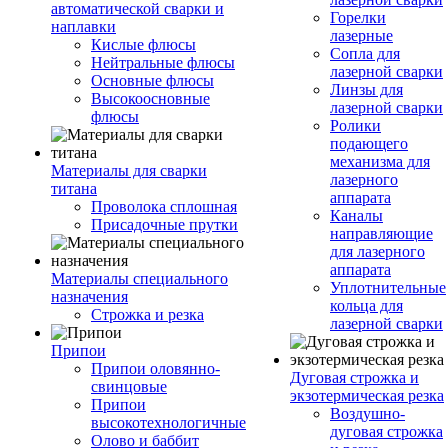
автоматической сварки и
Горелки
наплавки
лазерные
Кислые флюсы
Сопла для
Нейтральные флюсы
лазерной сварки
Основные флюсы
Линзы для
Высокоосновные
лазерной сварки
флюсы
Ролики
подающего
механизма для
Материалы для сварки
лазерного
титана
аппарата
Проволока сплошная
Каналы
Присадочные прутки
направляющие
для лазерного
аппарата
Материалы специального
Уплотнительные
назначения
кольца для
Строжка и резка
лазерной сварки
Припои
Припои оловянно-
Дуговая строжка и
свинцовые
экзотермическая резка
Припои
Воздушно-
высокотехнологичные
дуговая строжка
Олово и баббит