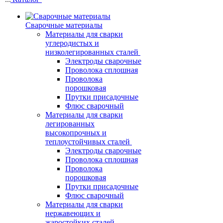
Сварочные материалы
Материалы для сварки
углеродистых и
низколегированных сталей
Электроды сварочные
Проволока сплошная
Проволока
порошковая
Прутки присадочные
Флюс сварочный
Материалы для сварки
легированных
высокопрочных и
теплоустойчивых сталей
Электроды сварочные
Проволока сплошная
Проволока
порошковая
Прутки присадочные
Флюс сварочный
Материалы для сварки
нержавеющих и
жаростойких сталей