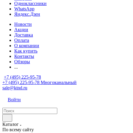
Одноклассники
WhatsApp
Яндекс.Дзен
Новости
Акции
Доставка
Оплата
О компании
Как купить
Контакты
Обзоры
...
+7 (495) 225-95-78
+7 (495) 225-95-78
Многоканальный
sale@ktnd.ru
Войти
Каталог
По всему сайту