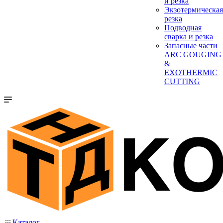
и резка
Экзотермическая
резка
Подводная
сварка и резка
Запасные части
ARC GOUGING
&
EXOTHERMIC
CUTTING
Каталог