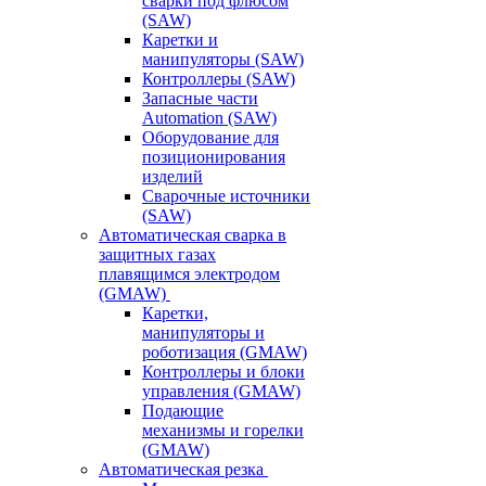
сварки под флюсом
(SAW)
Каретки и
манипуляторы (SAW)
Контроллеры (SAW)
Запасные части
Automation (SAW)
Оборудование для
позиционирования
изделий
Сварочные источники
(SAW)
Автоматическая сварка в
защитных газах
плавящимся электродом
(GMAW)
Каретки,
манипуляторы и
роботизация (GMAW)
Контроллеры и блоки
управления (GMAW)
Подающие
механизмы и горелки
(GMAW)
Автоматическая резка