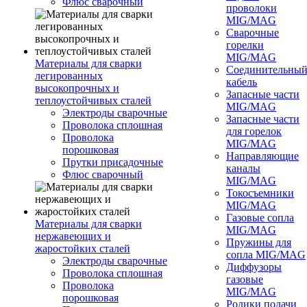
Флюс сварочный
проволоки
MIG/MAG
Сварочные
горелки
MIG/MAG
Материалы для сварки
Соединительны
легированных
кабель
высокопрочных и
Запасные части
теплоустойчивых сталей
MIG/MAG
Электроды сварочные
Запасные части
Проволока сплошная
для горелок
Проволока
MIG/MAG
порошковая
Направляющие
Прутки присадочные
каналы
Флюс сварочный
MIG/MAG
Токосъемники
MIG/MAG
Газовые сопла
Материалы для сварки
MIG/MAG
нержавеющих и
Пружины для
жаростойких сталей
сопла MIG/MAG
Электроды сварочные
Диффузоры
Проволока сплошная
газовые
Проволока
MIG/MAG
порошковая
Ролики подачи