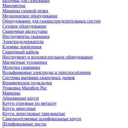
Баллоны для газосварки
Манометры
Машины газовой резки
Медицинское оборудование
Оборудование для газораспределительных систем
Сетевое оборудование
Сварочные аксессуары
Инструменты сварщика
Электрододержатели
Клеммы заземления
Сварочный кабель
Инструмент и вспомогательное оборудование
Магнитные угольники
Молотки сварщика
Вольфрамовые электроды и приспособления
Системы вытяжки сварочных дымов
Керамические подкладки
Упаковка Marathon Pac
Маркеры
Абразивные круги
Круги отрезные по металлу
Круги зачистные
Круги лепестковые тарельчатые
Самозацепляемые шлифовальные круги
Шлифовальные листы