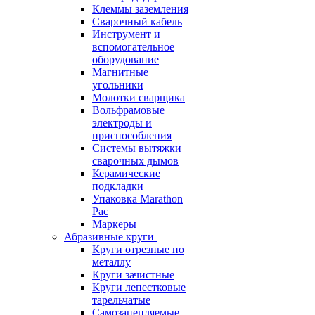
Клеммы заземления
Сварочный кабель
Инструмент и
вспомогательное
оборудование
Магнитные
угольники
Молотки сварщика
Вольфрамовые
электроды и
приспособления
Системы вытяжки
сварочных дымов
Керамические
подкладки
Упаковка Marathon
Pac
Маркеры
Абразивные круги
Круги отрезные по
металлу
Круги зачистные
Круги лепестковые
тарельчатые
Самозацепляемые