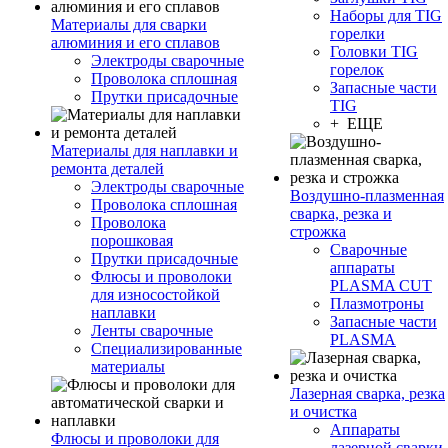
Наборы для TIG
Материалы для сварки
горелки
алюминия и его сплавов
Головки TIG
Электроды сварочные
горелок
Проволока сплошная
Запасные части
Прутки присадочные
TIG
+ ЕЩЕ
Материалы для наплавки и
ремонта деталей
Электроды сварочные
Воздушно-плазменная
Проволока сплошная
сварка, резка и
Проволока
строжка
порошковая
Сварочные
Прутки присадочные
аппараты
Флюсы и проволоки
PLASMA CUT
для износостойкой
Плазмотроны
наплавки
Запасные части
Ленты сварочные
PLASMA
Специализированные
материалы
Лазерная сварка, резка
и очистка
Аппараты
Флюсы и проволоки для
лазерной сварки