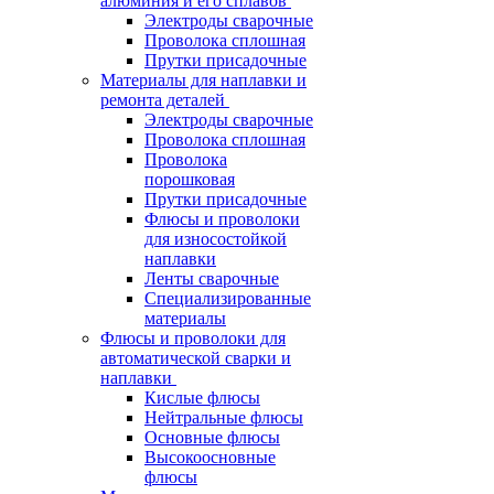
алюминия и его сплавов
Электроды сварочные
Проволока сплошная
Прутки присадочные
Материалы для наплавки и
ремонта деталей
Электроды сварочные
Проволока сплошная
Проволока
порошковая
Прутки присадочные
Флюсы и проволоки
для износостойкой
наплавки
Ленты сварочные
Специализированные
материалы
Флюсы и проволоки для
автоматической сварки и
наплавки
Кислые флюсы
Нейтральные флюсы
Основные флюсы
Высокоосновные
флюсы