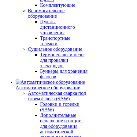
Комплектующие
Вспомогательное
оборудование
Пульты
дистанционного
управления
Транспортные
тележки
Сушильное оборудование
Термопеналы и печи
для прокалки
электродов
Бункеры для хранения
флюсов
Автоматическое оборудование
Автоматическая сварка под
слоем флюса (SAW)
Головки и горелки
(SAW)
Дополнительные
оснащение и опции
для оборудования
автоматической