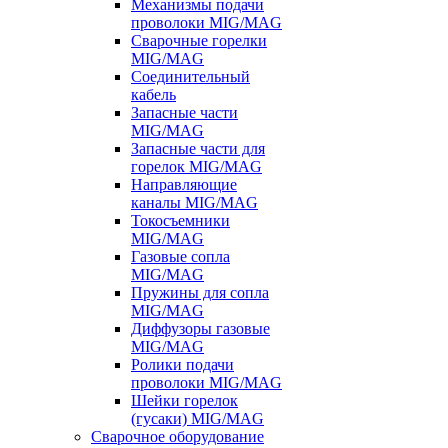
Механизмы подачи
проволоки MIG/MAG
Сварочные горелки
MIG/MAG
Соединительный
кабель
Запасные части
MIG/MAG
Запасные части для
горелок MIG/MAG
Направляющие
каналы MIG/MAG
Токосъемники
MIG/MAG
Газовые сопла
MIG/MAG
Пружины для сопла
MIG/MAG
Диффузоры газовые
MIG/MAG
Ролики подачи
проволоки MIG/MAG
Шейки горелок
(гусаки) MIG/MAG
Сварочное оборудование