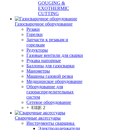
GOUGING &
EXOTHERMIC
CUTTING
Газосварочное оборудование
Резаки
Горелки
Запчасти к резакам и
горелкам
Редукторы
Газовые вентили для сварки
Рукава напорные
Баллоны для газосварки
Манометры
Машины газовой резки
Медицинское оборудование
Оборудование для
газораспределительных
систем
Сетевое оборудование
+ ЕЩЕ 2
Сварочные аксессуары
Инструменты сварщика
Электрододержатели