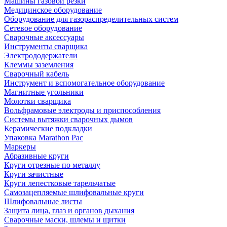
Машины газовой резки
Медицинское оборудование
Оборудование для газораспределительных систем
Сетевое оборудование
Сварочные аксессуары
Инструменты сварщика
Электрододержатели
Клеммы заземления
Сварочный кабель
Инструмент и вспомогательное оборудование
Магнитные угольники
Молотки сварщика
Вольфрамовые электроды и приспособления
Системы вытяжки сварочных дымов
Керамические подкладки
Упаковка Marathon Pac
Маркеры
Абразивные круги
Круги отрезные по металлу
Круги зачистные
Круги лепестковые тарельчатые
Самозацепляемые шлифовальные круги
Шлифовальные листы
Защита лица, глаз и органов дыхания
Сварочные маски, шлемы и щитки