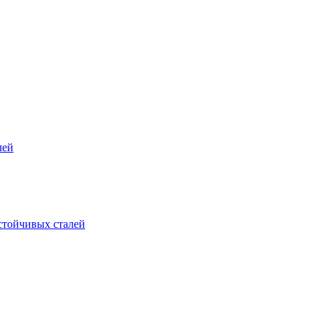
лей
стойчивых сталей