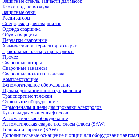
Защитные стекла, запчасти для масок
Блоки подачи воздуха
Защитные очки
Респираторы
Спецодежда для сварщиков
Одежда сварщика
Обувь сварщика
Перчатки сварочные
Химические материалы для сварки
Травильные пасты, спреи, флюсы
Прочее
Сварочные шторы
Сварочные занавесы
Сварочные полотна и одеяла
Комплектующие
Вспомогательное оборудование
Пульты дистанционного управления
Транспортные тележки
Сушильное оборудование
Термопеналы и печи для прокалки электродов
Бункеры для хранения флюсов
Автоматическое оборудование
Автоматическая сварка под слоем флюса (SAW)
Головки и горелки (SAW)
Дополнительные оснащение и опции для оборудования автома