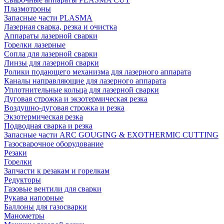
Плазмотроны
Запасные части PLASMA
Лазерная сварка, резка и очистка
Аппараты лазерной сварки
Горелки лазерные
Сопла для лазерной сварки
Линзы для лазерной сварки
Ролики подающего механизма для лазерного аппарата
Каналы направляющие для лазерного аппарата
Уплотнительные кольца для лазерной сварки
Дуговая строжка и экзотермическая резка
Воздушно-дуговая строжка и резка
Экзотермическая резка
Подводная сварка и резка
Запасные части ARC GOUGING & EXOTHERMIC CUTTING
Газосварочное оборудование
Резаки
Горелки
Запчасти к резакам и горелкам
Редукторы
Газовые вентили для сварки
Рукава напорные
Баллоны для газосварки
Манометры