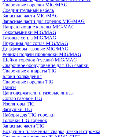
Сварочные горелки MIG/MAG
Соединительный кабель
Запасные части MIG/MAG
Запасные части для горелок MIG/MAG
Направляющие каналы MIG/MAG
Токосъемники MIG/MAG
Газовые сопла MIG/MAG
Пружины для сопла MIG/MAG
Диффузоры газовые MIG/MAG
Ролики подачи проволоки MIG/MAG
Шейки горелок (гусаки) MIG/MAG
Сварочное оборудование для TIG сварки
Сварочные аппараты TIG
Блоки охлаждения
Сварочные горелки TIG
Цанги
Цангодержатели и газовые линзы
Сопло газовое TIG
Изоляторы TIG
Заглушки TIG
Наборы для TIG горелки
Головки TIG горелок
Запасные части TIG
Воздушно-плазменная сварка, резка и строжка
Сварочные аппараты PLASMA CUT