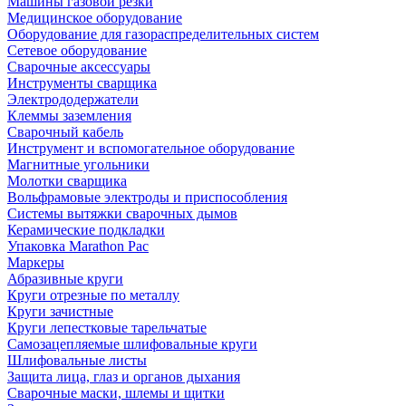
Машины газовой резки
Медицинское оборудование
Оборудование для газораспределительных систем
Сетевое оборудование
Сварочные аксессуары
Инструменты сварщика
Электрододержатели
Клеммы заземления
Сварочный кабель
Инструмент и вспомогательное оборудование
Магнитные угольники
Молотки сварщика
Вольфрамовые электроды и приспособления
Системы вытяжки сварочных дымов
Керамические подкладки
Упаковка Marathon Pac
Маркеры
Абразивные круги
Круги отрезные по металлу
Круги зачистные
Круги лепестковые тарельчатые
Самозацепляемые шлифовальные круги
Шлифовальные листы
Защита лица, глаз и органов дыхания
Сварочные маски, шлемы и щитки