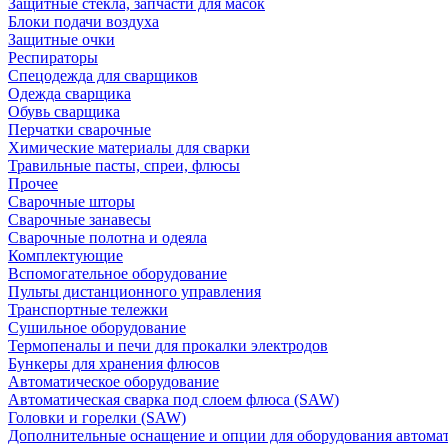
Защитные стекла, запчасти для масок
Блоки подачи воздуха
Защитные очки
Респираторы
Спецодежда для сварщиков
Одежда сварщика
Обувь сварщика
Перчатки сварочные
Химические материалы для сварки
Травильные пасты, спреи, флюсы
Прочее
Сварочные шторы
Сварочные занавесы
Сварочные полотна и одеяла
Комплектующие
Вспомогательное оборудование
Пульты дистанционного управления
Транспортные тележки
Сушильное оборудование
Термопеналы и печи для прокалки электродов
Бункеры для хранения флюсов
Автоматическое оборудование
Автоматическая сварка под слоем флюса (SAW)
Головки и горелки (SAW)
Дополнительные оснащение и опции для оборудования автома