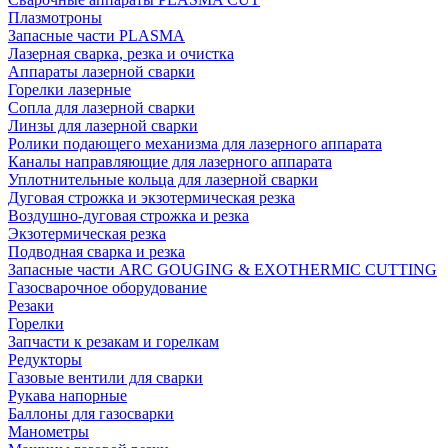
Плазмотроны
Запасные части PLASMA
Лазерная сварка, резка и очистка
Аппараты лазерной сварки
Горелки лазерные
Сопла для лазерной сварки
Линзы для лазерной сварки
Ролики подающего механизма для лазерного аппарата
Каналы направляющие для лазерного аппарата
Уплотнительные кольца для лазерной сварки
Дуговая строжка и экзотермическая резка
Воздушно-дуговая строжка и резка
Экзотермическая резка
Подводная сварка и резка
Запасные части ARC GOUGING & EXOTHERMIC CUTTING
Газосварочное оборудование
Резаки
Горелки
Запчасти к резакам и горелкам
Редукторы
Газовые вентили для сварки
Рукава напорные
Баллоны для газосварки
Манометры