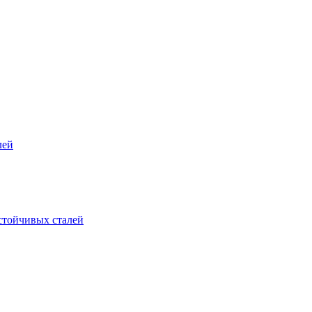
лей
стойчивых сталей