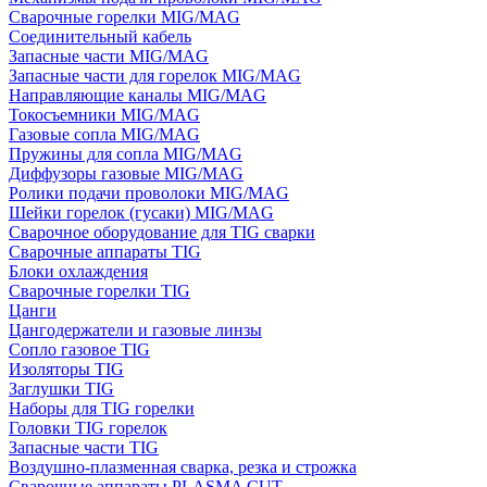
Сварочные горелки MIG/MAG
Соединительный кабель
Запасные части MIG/MAG
Запасные части для горелок MIG/MAG
Направляющие каналы MIG/MAG
Токосъемники MIG/MAG
Газовые сопла MIG/MAG
Пружины для сопла MIG/MAG
Диффузоры газовые MIG/MAG
Ролики подачи проволоки MIG/MAG
Шейки горелок (гусаки) MIG/MAG
Сварочное оборудование для TIG сварки
Сварочные аппараты TIG
Блоки охлаждения
Сварочные горелки TIG
Цанги
Цангодержатели и газовые линзы
Сопло газовое TIG
Изоляторы TIG
Заглушки TIG
Наборы для TIG горелки
Головки TIG горелок
Запасные части TIG
Воздушно-плазменная сварка, резка и строжка
Сварочные аппараты PLASMA CUT