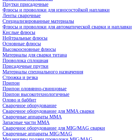
Прутки присадочные
Флюсы и проволоки для износостойкой наплавки
Ленты сварочные
Специализированные материалы
Флюсы и проволоки для автоматической сварки и наплавки
Кислые флюсы
Нейтральные флюсы
Основные флюсы
Высокоосновные флюсы
Материалы для сварки титана
Проволока сплошная
Присадочные прутки
Материалы специального назначения
Строжка и резка
Припои
Припои оловянно-свинцовые
Припои высокотехнологичные
Олово и баббит
Сварочное оборудование
Сварочное оборудование для MMA сварки
Сварочные аппараты MMA
Запасные части MMA
Сварочное оборудование для MIG/MAG сварки
Сварочные аппараты MIG/MAG
Механизмы подачи проволоки MIG/MAG