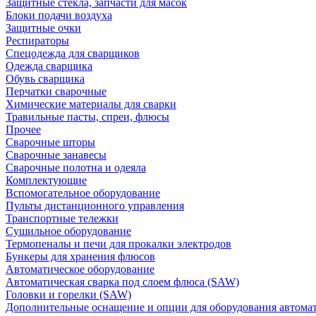
Защитные стекла, запчасти для масок
Блоки подачи воздуха
Защитные очки
Респираторы
Спецодежда для сварщиков
Одежда сварщика
Обувь сварщика
Перчатки сварочные
Химические материалы для сварки
Травильные пасты, спреи, флюсы
Прочее
Сварочные шторы
Сварочные занавесы
Сварочные полотна и одеяла
Комплектующие
Вспомогательное оборудование
Пульты дистанционного управления
Транспортные тележки
Сушильное оборудование
Термопеналы и печи для прокалки электродов
Бункеры для хранения флюсов
Автоматическое оборудование
Автоматическая сварка под слоем флюса (SAW)
Головки и горелки (SAW)
Дополнительные оснащение и опции для оборудования автома