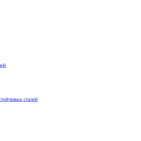
лей
стойчивых сталей