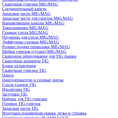
Сварочные горелки MIG/MAG
Соединительный кабель
Запасные части MIG/MAG
Запасные части для горелок MIG/MAG
Направляющие каналы MIG/MAG
Токосъемники MIG/MAG
Газовые сопла MIG/MAG
Пружины для сопла MIG/MAG
Диффузоры газовые MIG/MAG
Ролики подачи проволоки MIG/MAG
Шейки горелок (гусаки) MIG/MAG
Сварочное оборудование для TIG сварки
Сварочные аппараты TIG
Блоки охлаждения
Сварочные горелки TIG
Цанги
Цангодержатели и газовые линзы
Сопло газовое TIG
Изоляторы TIG
Заглушки TIG
Наборы для TIG горелки
Головки TIG горелок
Запасные части TIG
Воздушно-плазменная сварка, резка и строжка
Сварочные аппараты PLASMA CUT