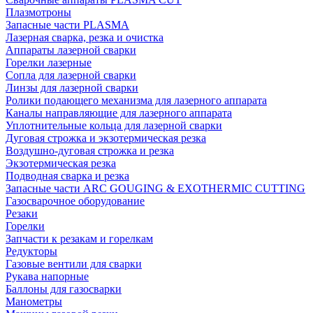
Плазмотроны
Запасные части PLASMA
Лазерная сварка, резка и очистка
Аппараты лазерной сварки
Горелки лазерные
Сопла для лазерной сварки
Линзы для лазерной сварки
Ролики подающего механизма для лазерного аппарата
Каналы направляющие для лазерного аппарата
Уплотнительные кольца для лазерной сварки
Дуговая строжка и экзотермическая резка
Воздушно-дуговая строжка и резка
Экзотермическая резка
Подводная сварка и резка
Запасные части ARC GOUGING & EXOTHERMIC CUTTING
Газосварочное оборудование
Резаки
Горелки
Запчасти к резакам и горелкам
Редукторы
Газовые вентили для сварки
Рукава напорные
Баллоны для газосварки
Манометры