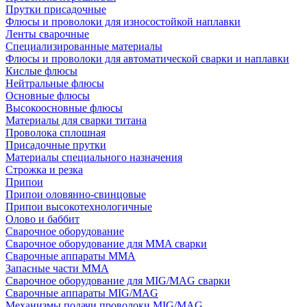
Прутки присадочные
Флюсы и проволоки для износостойкой наплавки
Ленты сварочные
Специализированные материалы
Флюсы и проволоки для автоматической сварки и наплавки
Кислые флюсы
Нейтральные флюсы
Основные флюсы
Высокоосновные флюсы
Материалы для сварки титана
Проволока сплошная
Присадочные прутки
Материалы специального назначения
Строжка и резка
Припои
Припои оловянно-свинцовые
Припои высокотехнологичные
Олово и баббит
Сварочное оборудование
Сварочное оборудование для MMA сварки
Сварочные аппараты MMA
Запасные части MMA
Сварочное оборудование для MIG/MAG сварки
Сварочные аппараты MIG/MAG
Механизмы подачи проволоки MIG/MAG