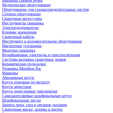
Машины газовой резки
Медицинское оборудование
Оборудование для газораспределительных систем
Сетевое оборудование
Сварочные аксессуары
Инструменты сварщика
Электрододержатели
Клеммы заземления
Сварочный кабель
Инструмент и вспомогательное оборудование
Магнитные угольники
Молотки сварщика
Вольфрамовые электроды и приспособления
Системы вытяжки сварочных дымов
Керамические подкладки
Упаковка Marathon Pac
Маркеры
Абразивные круги
Круги отрезные по металлу
Круги зачистные
Круги лепестковые тарельчатые
Самозацепляемые шлифовальные круги
Шлифовальные листы
Защита лица, глаз и органов дыхания
Сварочные маски, шлемы и щитки