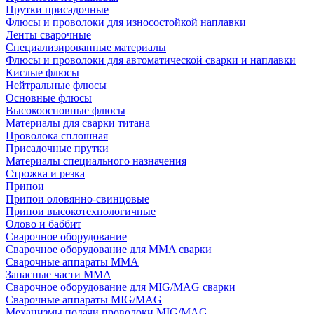
Прутки присадочные
Флюсы и проволоки для износостойкой наплавки
Ленты сварочные
Специализированные материалы
Флюсы и проволоки для автоматической сварки и наплавки
Кислые флюсы
Нейтральные флюсы
Основные флюсы
Высокоосновные флюсы
Материалы для сварки титана
Проволока сплошная
Присадочные прутки
Материалы специального назначения
Строжка и резка
Припои
Припои оловянно-свинцовые
Припои высокотехнологичные
Олово и баббит
Сварочное оборудование
Сварочное оборудование для MMA сварки
Сварочные аппараты MMA
Запасные части MMA
Сварочное оборудование для MIG/MAG сварки
Сварочные аппараты MIG/MAG
Механизмы подачи проволоки MIG/MAG