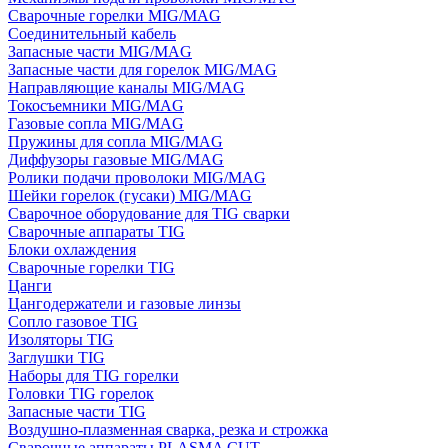
Сварочные горелки MIG/MAG
Соединительный кабель
Запасные части MIG/MAG
Запасные части для горелок MIG/MAG
Направляющие каналы MIG/MAG
Токосъемники MIG/MAG
Газовые сопла MIG/MAG
Пружины для сопла MIG/MAG
Диффузоры газовые MIG/MAG
Ролики подачи проволоки MIG/MAG
Шейки горелок (гусаки) MIG/MAG
Сварочное оборудование для TIG сварки
Сварочные аппараты TIG
Блоки охлаждения
Сварочные горелки TIG
Цанги
Цангодержатели и газовые линзы
Сопло газовое TIG
Изоляторы TIG
Заглушки TIG
Наборы для TIG горелки
Головки TIG горелок
Запасные части TIG
Воздушно-плазменная сварка, резка и строжка
Сварочные аппараты PLASMA CUT