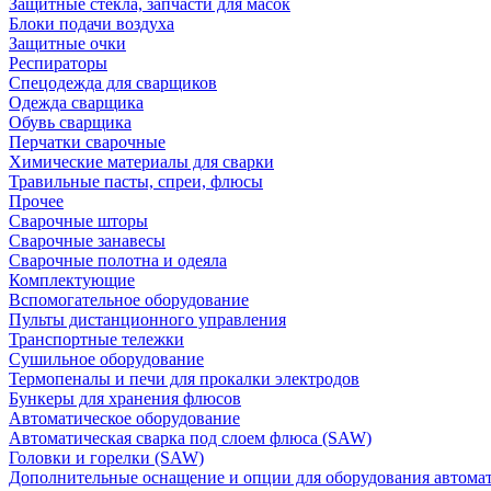
Защитные стекла, запчасти для масок
Блоки подачи воздуха
Защитные очки
Респираторы
Спецодежда для сварщиков
Одежда сварщика
Обувь сварщика
Перчатки сварочные
Химические материалы для сварки
Травильные пасты, спреи, флюсы
Прочее
Сварочные шторы
Сварочные занавесы
Сварочные полотна и одеяла
Комплектующие
Вспомогательное оборудование
Пульты дистанционного управления
Транспортные тележки
Сушильное оборудование
Термопеналы и печи для прокалки электродов
Бункеры для хранения флюсов
Автоматическое оборудование
Автоматическая сварка под слоем флюса (SAW)
Головки и горелки (SAW)
Дополнительные оснащение и опции для оборудования автома