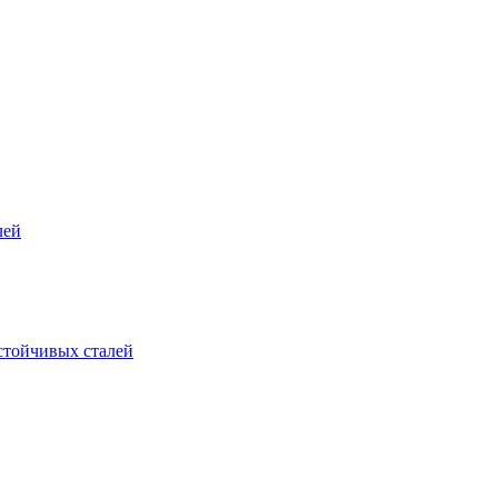
лей
стойчивых сталей