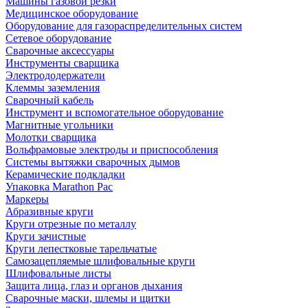
Машины газовой резки
Медицинское оборудование
Оборудование для газораспределительных систем
Сетевое оборудование
Сварочные аксессуары
Инструменты сварщика
Электрододержатели
Клеммы заземления
Сварочный кабель
Инструмент и вспомогательное оборудование
Магнитные угольники
Молотки сварщика
Вольфрамовые электроды и приспособления
Системы вытяжки сварочных дымов
Керамические подкладки
Упаковка Marathon Pac
Маркеры
Абразивные круги
Круги отрезные по металлу
Круги зачистные
Круги лепестковые тарельчатые
Самозацепляемые шлифовальные круги
Шлифовальные листы
Защита лица, глаз и органов дыхания
Сварочные маски, шлемы и щитки