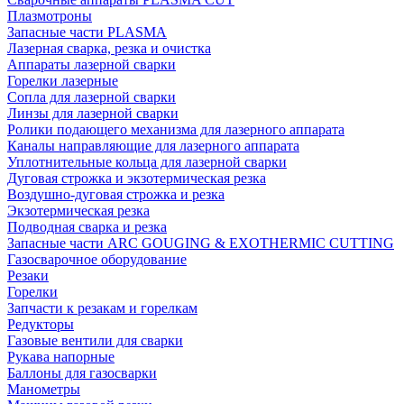
Плазмотроны
Запасные части PLASMA
Лазерная сварка, резка и очистка
Аппараты лазерной сварки
Горелки лазерные
Сопла для лазерной сварки
Линзы для лазерной сварки
Ролики подающего механизма для лазерного аппарата
Каналы направляющие для лазерного аппарата
Уплотнительные кольца для лазерной сварки
Дуговая строжка и экзотермическая резка
Воздушно-дуговая строжка и резка
Экзотермическая резка
Подводная сварка и резка
Запасные части ARC GOUGING & EXOTHERMIC CUTTING
Газосварочное оборудование
Резаки
Горелки
Запчасти к резакам и горелкам
Редукторы
Газовые вентили для сварки
Рукава напорные
Баллоны для газосварки
Манометры