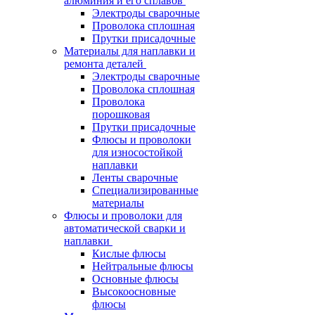
алюминия и его сплавов
Электроды сварочные
Проволока сплошная
Прутки присадочные
Материалы для наплавки и
ремонта деталей
Электроды сварочные
Проволока сплошная
Проволока
порошковая
Прутки присадочные
Флюсы и проволоки
для износостойкой
наплавки
Ленты сварочные
Специализированные
материалы
Флюсы и проволоки для
автоматической сварки и
наплавки
Кислые флюсы
Нейтральные флюсы
Основные флюсы
Высокоосновные
флюсы