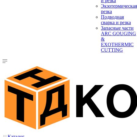
и резка
Экзотермическая
резка
Подводная
сварка и резка
Запасные части
ARC GOUGING
&
EXOTHERMIC
CUTTING
Каталог