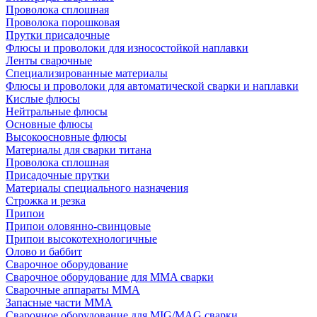
Проволока сплошная
Проволока порошковая
Прутки присадочные
Флюсы и проволоки для износостойкой наплавки
Ленты сварочные
Специализированные материалы
Флюсы и проволоки для автоматической сварки и наплавки
Кислые флюсы
Нейтральные флюсы
Основные флюсы
Высокоосновные флюсы
Материалы для сварки титана
Проволока сплошная
Присадочные прутки
Материалы специального назначения
Строжка и резка
Припои
Припои оловянно-свинцовые
Припои высокотехнологичные
Олово и баббит
Сварочное оборудование
Сварочное оборудование для MMA сварки
Сварочные аппараты MMA
Запасные части MMA
Сварочное оборудование для MIG/MAG сварки