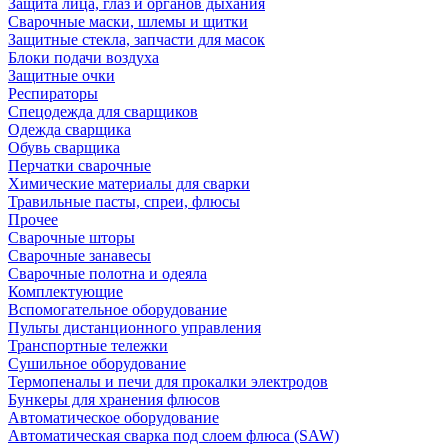
Защита лица, глаз и органов дыхания
Сварочные маски, шлемы и щитки
Защитные стекла, запчасти для масок
Блоки подачи воздуха
Защитные очки
Респираторы
Спецодежда для сварщиков
Одежда сварщика
Обувь сварщика
Перчатки сварочные
Химические материалы для сварки
Травильные пасты, спреи, флюсы
Прочее
Сварочные шторы
Сварочные занавесы
Сварочные полотна и одеяла
Комплектующие
Вспомогательное оборудование
Пульты дистанционного управления
Транспортные тележки
Сушильное оборудование
Термопеналы и печи для прокалки электродов
Бункеры для хранения флюсов
Автоматическое оборудование
Автоматическая сварка под слоем флюса (SAW)