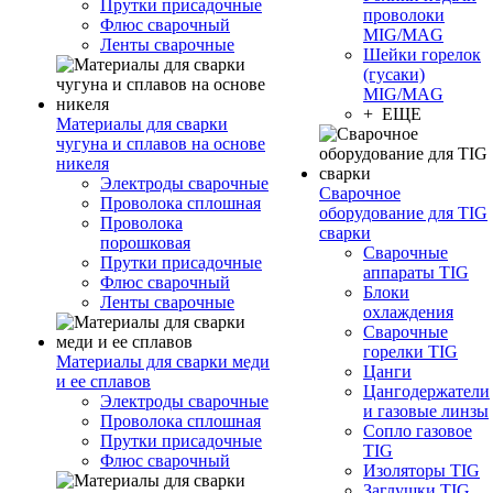
Прутки присадочные
проволоки
Флюс сварочный
MIG/MAG
Ленты сварочные
Шейки горелок
(гусаки)
MIG/MAG
+ ЕЩЕ
Материалы для сварки
чугуна и сплавов на основе
никеля
Электроды сварочные
Сварочное
Проволока сплошная
оборудование для TIG
Проволока
сварки
порошковая
Сварочные
Прутки присадочные
аппараты TIG
Флюс сварочный
Блоки
Ленты сварочные
охлаждения
Сварочные
горелки TIG
Материалы для сварки меди
Цанги
и ее сплавов
Цангодержатели
Электроды сварочные
и газовые линзы
Проволока сплошная
Сопло газовое
Прутки присадочные
TIG
Флюс сварочный
Изоляторы TIG
Заглушки TIG