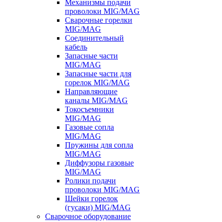
Механизмы подачи
проволоки MIG/MAG
Сварочные горелки
MIG/MAG
Соединительный
кабель
Запасные части
MIG/MAG
Запасные части для
горелок MIG/MAG
Направляющие
каналы MIG/MAG
Токосъемники
MIG/MAG
Газовые сопла
MIG/MAG
Пружины для сопла
MIG/MAG
Диффузоры газовые
MIG/MAG
Ролики подачи
проволоки MIG/MAG
Шейки горелок
(гусаки) MIG/MAG
Сварочное оборудование