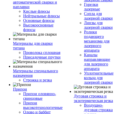
автоматической сварки и
Горелки
наплавки
лазерные
Кислые флюсы
Сопла для
Нейтральные флюсы
лазерной сварки
Основные флюсы
Линзы для
Высокоосновные
лазерной сварки
флюсы
Ролики
подающего
механизма для
Материалы для сварки
лазерного
титана
аппарата
Проволока сплошная
Каналы
Присадочные прутки
направляющие
для лазерного
аппарата
Материалы специального
Уплотнительные
назначения
кольца для
Строжка и резка
лазерной сварки
Припои
Припои оловянно-
Дуговая строжка и
свинцовые
экзотермическая резка
Припои
Воздушно-
высокотехнологичные
дуговая строжка
Олово и баббит