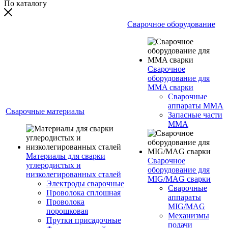
По каталогу
Сварочное оборудование
Сварочное
оборудование для
MMA сварки
Сварочные
аппараты MMA
Сварочные материалы
Запасные части
MMA
Материалы для сварки
Сварочное
углеродистых и
оборудование для
низколегированных сталей
MIG/MAG сварки
Электроды сварочные
Сварочные
Проволока сплошная
аппараты
Проволока
MIG/MAG
порошковая
Механизмы
Прутки присадочные
подачи