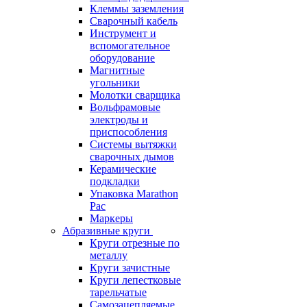
Клеммы заземления
Сварочный кабель
Инструмент и
вспомогательное
оборудование
Магнитные
угольники
Молотки сварщика
Вольфрамовые
электроды и
приспособления
Системы вытяжки
сварочных дымов
Керамические
подкладки
Упаковка Marathon
Pac
Маркеры
Абразивные круги
Круги отрезные по
металлу
Круги зачистные
Круги лепестковые
тарельчатые
Самозацепляемые