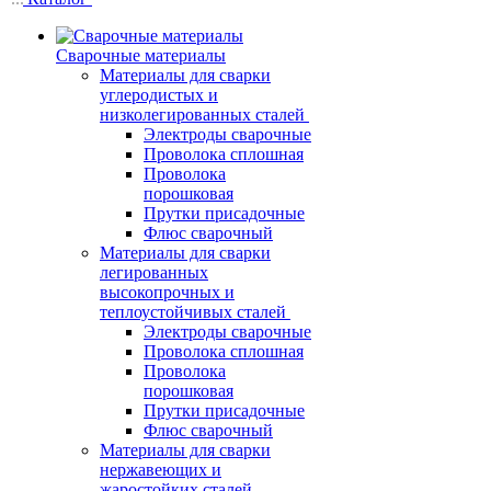
Сварочные материалы
Материалы для сварки
углеродистых и
низколегированных сталей
Электроды сварочные
Проволока сплошная
Проволока
порошковая
Прутки присадочные
Флюс сварочный
Материалы для сварки
легированных
высокопрочных и
теплоустойчивых сталей
Электроды сварочные
Проволока сплошная
Проволока
порошковая
Прутки присадочные
Флюс сварочный
Материалы для сварки
нержавеющих и
жаростойких сталей