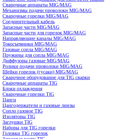
Сварочные аппараты MIG/MAG
Механизмы подачи проволоки MIG/MAG
Сварочные горелки MIG/MAG
Соединительный кабель
Запасные части MIG/MAG
Запасные части для горелок MIG/MAG
Направляющие каналы MIG/MAG
Токосъемники MIG/MAG
Газовые сопла MIG/MAG
Пружины для сопла MIG/MAG
Диффузоры газовые MIG/MAG
Ролики подачи проволоки MIG/MAG
Шейки горелок (гусаки) MIG/MAG
Сварочное оборудование для TIG сварки
Сварочные аппараты TIG
Блоки охлаждения
Сварочные горелки TIG
Цанги
Цангодержатели и газовые линзы
Сопло газовое TIG
Изоляторы TIG
Заглушки TIG
Наборы для TIG горелки
Головки TIG горелок
Запасные части TIG