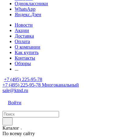
Одноклассники
WhatsApp
Яндекс.Дзен
Новости
Акции
Доставка
Оплата
О компании
Как купить
Контакты
Обзоры
...
+7 (495) 225-95-78
+7 (495) 225-95-78
Многоканальный
sale@ktnd.ru
Войти
Каталог
По всему сайту