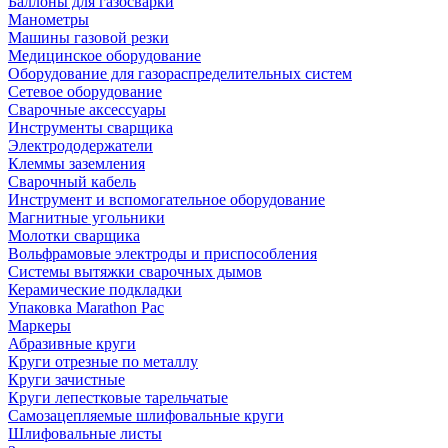
Баллоны для газосварки
Манометры
Машины газовой резки
Медицинское оборудование
Оборудование для газораспределительных систем
Сетевое оборудование
Сварочные аксессуары
Инструменты сварщика
Электрододержатели
Клеммы заземления
Сварочный кабель
Инструмент и вспомогательное оборудование
Магнитные угольники
Молотки сварщика
Вольфрамовые электроды и приспособления
Системы вытяжки сварочных дымов
Керамические подкладки
Упаковка Marathon Pac
Маркеры
Абразивные круги
Круги отрезные по металлу
Круги зачистные
Круги лепестковые тарельчатые
Самозацепляемые шлифовальные круги
Шлифовальные листы