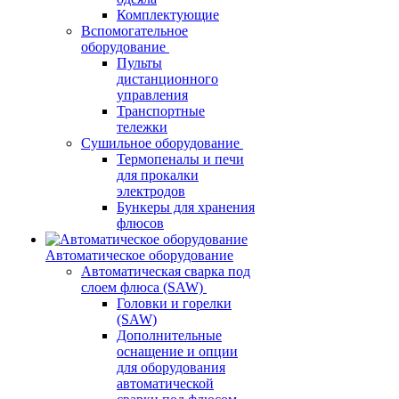
Комплектующие
Вспомогательное
оборудование
Пульты
дистанционного
управления
Транспортные
тележки
Сушильное оборудование
Термопеналы и печи
для прокалки
электродов
Бункеры для хранения
флюсов
Автоматическое оборудование
Автоматическая сварка под
слоем флюса (SAW)
Головки и горелки
(SAW)
Дополнительные
оснащение и опции
для оборудования
автоматической