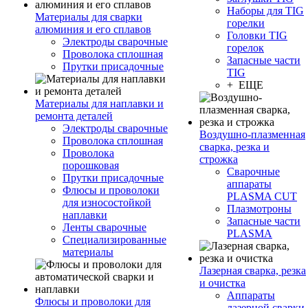
Наборы для TIG
Материалы для сварки
горелки
алюминия и его сплавов
Головки TIG
Электроды сварочные
горелок
Проволока сплошная
Запасные части
Прутки присадочные
TIG
+ ЕЩЕ
Материалы для наплавки и
ремонта деталей
Электроды сварочные
Воздушно-плазменная
Проволока сплошная
сварка, резка и
Проволока
строжка
порошковая
Сварочные
Прутки присадочные
аппараты
Флюсы и проволоки
PLASMA CUT
для износостойкой
Плазмотроны
наплавки
Запасные части
Ленты сварочные
PLASMA
Специализированные
материалы
Лазерная сварка, резка
и очистка
Аппараты
Флюсы и проволоки для
лазерной сварки