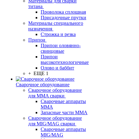
Материалы для сварки
титана
Проволока сплошная
Присадочные прутки
Материалы специального
назначения
Строжка и резка
Припои
Припои оловянно-
свинцовые
Припои
высокотехнологичные
Олово и баббит
+ ЕЩЕ 1
Сварочное оборудование
Сварочное оборудование
для MMA сварки
Сварочные аппараты
MMA
Запасные части MMA
Сварочное оборудование
для MIG/MAG сварки
Сварочные аппараты
MIG/MAG