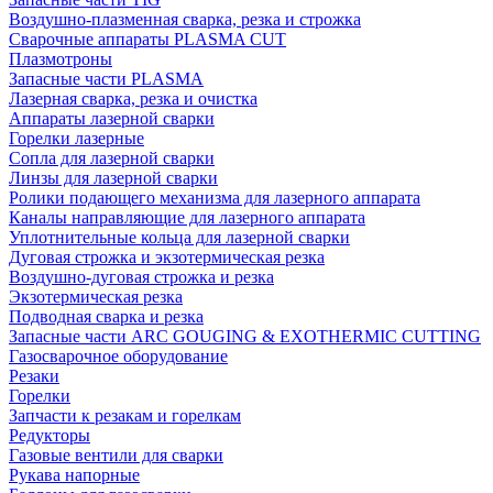
Воздушно-плазменная сварка, резка и строжка
Сварочные аппараты PLASMA CUT
Плазмотроны
Запасные части PLASMA
Лазерная сварка, резка и очистка
Аппараты лазерной сварки
Горелки лазерные
Сопла для лазерной сварки
Линзы для лазерной сварки
Ролики подающего механизма для лазерного аппарата
Каналы направляющие для лазерного аппарата
Уплотнительные кольца для лазерной сварки
Дуговая строжка и экзотермическая резка
Воздушно-дуговая строжка и резка
Экзотермическая резка
Подводная сварка и резка
Запасные части ARC GOUGING & EXOTHERMIC CUTTING
Газосварочное оборудование
Резаки
Горелки
Запчасти к резакам и горелкам
Редукторы
Газовые вентили для сварки
Рукава напорные