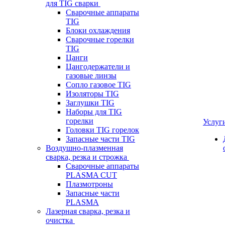
для TIG сварки
Сварочные аппараты
TIG
Блоки охлаждения
Сварочные горелки
TIG
Цанги
Цангодержатели и
газовые линзы
Сопло газовое TIG
Изоляторы TIG
Заглушки TIG
Наборы для TIG
горелки
Услуг
Головки TIG горелок
Запасные части TIG
Воздушно-плазменная
сварка, резка и строжка
Сварочные аппараты
PLASMA CUT
Плазмотроны
Запасные части
PLASMA
Лазерная сварка, резка и
очистка