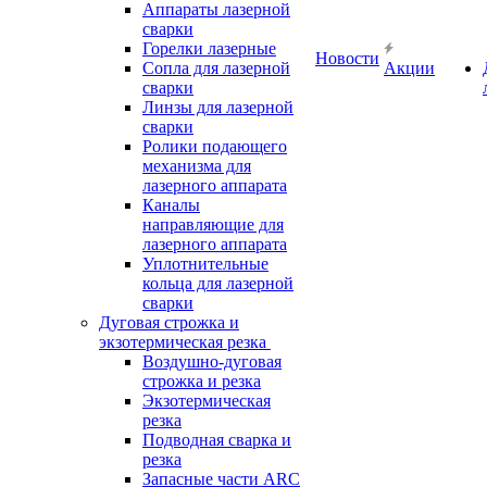
Аппараты лазерной
сварки
Горелки лазерные
Новости
Сопла для лазерной
Акции
сварки
Линзы для лазерной
сварки
Ролики подающего
механизма для
лазерного аппарата
Каналы
направляющие для
лазерного аппарата
Уплотнительные
кольца для лазерной
сварки
Дуговая строжка и
экзотермическая резка
Воздушно-дуговая
строжка и резка
Экзотермическая
резка
Подводная сварка и
резка
Запасные части ARC