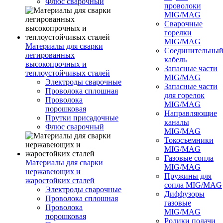
Флюс сварочный
проволоки
MIG/MAG
Сварочные
горелки
MIG/MAG
Материалы для сварки
Соединительны
легированных
кабель
высокопрочных и
Запасные части
теплоустойчивых сталей
MIG/MAG
Электроды сварочные
Запасные части
Проволока сплошная
для горелок
Проволока
MIG/MAG
порошковая
Направляющие
Прутки присадочные
каналы
Флюс сварочный
MIG/MAG
Токосъемники
MIG/MAG
Газовые сопла
Материалы для сварки
MIG/MAG
нержавеющих и
Пружины для
жаростойких сталей
сопла MIG/MAG
Электроды сварочные
Диффузоры
Проволока сплошная
газовые
Проволока
MIG/MAG
порошковая
Ролики подачи