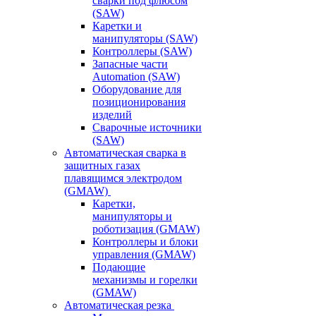
сварки под флюсом
(SAW)
Каретки и
манипуляторы (SAW)
Контроллеры (SAW)
Запасные части
Automation (SAW)
Оборудование для
позиционирования
изделий
Сварочные источники
(SAW)
Автоматическая сварка в
защитных газах
плавящимся электродом
(GMAW)
Каретки,
манипуляторы и
роботизация (GMAW)
Контроллеры и блоки
управления (GMAW)
Подающие
механизмы и горелки
(GMAW)
Автоматическая резка