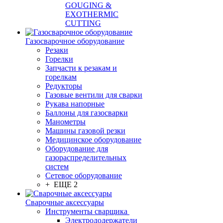
GOUGING &
EXOTHERMIC
CUTTING
Газосварочное оборудование
Резаки
Горелки
Запчасти к резакам и
горелкам
Редукторы
Газовые вентили для сварки
Рукава напорные
Баллоны для газосварки
Манометры
Машины газовой резки
Медицинское оборудование
Оборудование для
газораспределительных
систем
Сетевое оборудование
+ ЕЩЕ 2
Сварочные аксессуары
Инструменты сварщика
Электрододержатели