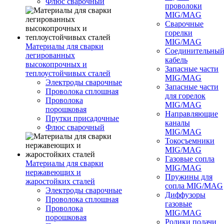
Флюс сварочный
проволоки
MIG/MAG
Сварочные
горелки
MIG/MAG
Материалы для сварки
Соединительны
легированных
кабель
высокопрочных и
Запасные части
теплоустойчивых сталей
MIG/MAG
Электроды сварочные
Запасные части
Проволока сплошная
для горелок
Проволока
MIG/MAG
порошковая
Направляющие
Прутки присадочные
каналы
Флюс сварочный
MIG/MAG
Токосъемники
MIG/MAG
Газовые сопла
Материалы для сварки
MIG/MAG
нержавеющих и
Пружины для
жаростойких сталей
сопла MIG/MAG
Электроды сварочные
Диффузоры
Проволока сплошная
газовые
Проволока
MIG/MAG
порошковая
Ролики подачи