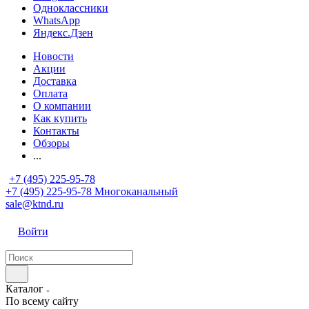
Одноклассники
WhatsApp
Яндекс.Дзен
Новости
Акции
Доставка
Оплата
О компании
Как купить
Контакты
Обзоры
...
+7 (495) 225-95-78
+7 (495) 225-95-78
Многоканальный
sale@ktnd.ru
Войти
Каталог
По всему сайту