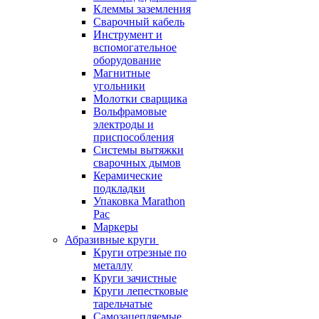
Клеммы заземления
Сварочный кабель
Инструмент и
вспомогательное
оборудование
Магнитные
угольники
Молотки сварщика
Вольфрамовые
электроды и
приспособления
Системы вытяжки
сварочных дымов
Керамические
подкладки
Упаковка Marathon
Pac
Маркеры
Абразивные круги
Круги отрезные по
металлу
Круги зачистные
Круги лепестковые
тарельчатые
Самозацепляемые