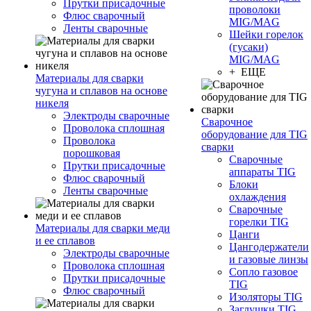
Прутки присадочные
проволоки
Флюс сварочный
MIG/MAG
Ленты сварочные
Шейки горелок
(гусаки)
MIG/MAG
+ ЕЩЕ
Материалы для сварки
чугуна и сплавов на основе
никеля
Электроды сварочные
Сварочное
Проволока сплошная
оборудование для TIG
Проволока
сварки
порошковая
Сварочные
Прутки присадочные
аппараты TIG
Флюс сварочный
Блоки
Ленты сварочные
охлаждения
Сварочные
горелки TIG
Материалы для сварки меди
Цанги
и ее сплавов
Цангодержатели
Электроды сварочные
и газовые линзы
Проволока сплошная
Сопло газовое
Прутки присадочные
TIG
Флюс сварочный
Изоляторы TIG
Заглушки TIG