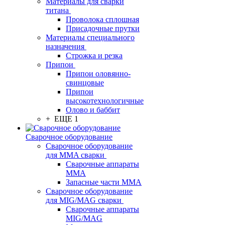
Материалы для сварки
титана
Проволока сплошная
Присадочные прутки
Материалы специального
назначения
Строжка и резка
Припои
Припои оловянно-
свинцовые
Припои
высокотехнологичные
Олово и баббит
+ ЕЩЕ 1
Сварочное оборудование
Сварочное оборудование
для MMA сварки
Сварочные аппараты
MMA
Запасные части MMA
Сварочное оборудование
для MIG/MAG сварки
Сварочные аппараты
MIG/MAG