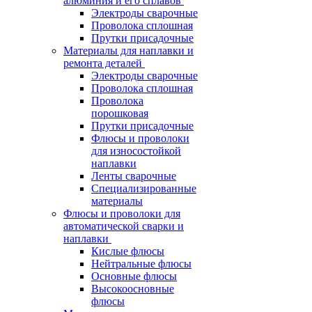
алюминия и его сплавов
Электроды сварочные
Проволока сплошная
Прутки присадочные
Материалы для наплавки и
ремонта деталей
Электроды сварочные
Проволока сплошная
Проволока
порошковая
Прутки присадочные
Флюсы и проволоки
для износостойкой
наплавки
Ленты сварочные
Специализированные
материалы
Флюсы и проволоки для
автоматической сварки и
наплавки
Кислые флюсы
Нейтральные флюсы
Основные флюсы
Высокоосновные
флюсы