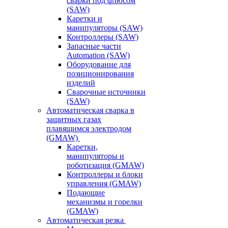
сварки под флюсом
(SAW)
Каретки и
манипуляторы (SAW)
Контроллеры (SAW)
Запасные части
Automation (SAW)
Оборудование для
позиционирования
изделий
Сварочные источники
(SAW)
Автоматическая сварка в
защитных газах
плавящимся электродом
(GMAW)
Каретки,
манипуляторы и
роботизация (GMAW)
Контроллеры и блоки
управления (GMAW)
Подающие
механизмы и горелки
(GMAW)
Автоматическая резка