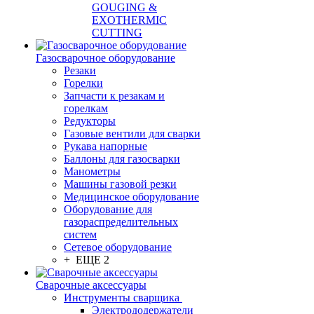
GOUGING &
EXOTHERMIC
CUTTING
Газосварочное оборудование
Резаки
Горелки
Запчасти к резакам и
горелкам
Редукторы
Газовые вентили для сварки
Рукава напорные
Баллоны для газосварки
Манометры
Машины газовой резки
Медицинское оборудование
Оборудование для
газораспределительных
систем
Сетевое оборудование
+ ЕЩЕ 2
Сварочные аксессуары
Инструменты сварщика
Электрододержатели