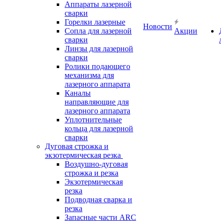
Аппараты лазерной
сварки
Горелки лазерные
Новости
Сопла для лазерной
Акции
сварки
Линзы для лазерной
сварки
Ролики подающего
механизма для
лазерного аппарата
Каналы
направляющие для
лазерного аппарата
Уплотнительные
кольца для лазерной
сварки
Дуговая строжка и
экзотермическая резка
Воздушно-дуговая
строжка и резка
Экзотермическая
резка
Подводная сварка и
резка
Запасные части ARC