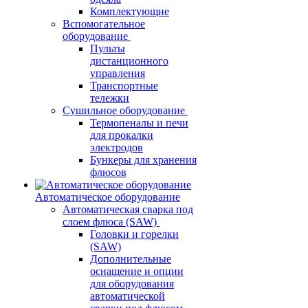
Комплектующие
Вспомогательное
оборудование
Пульты
дистанционного
управления
Транспортные
тележки
Сушильное оборудование
Термопеналы и печи
для прокалки
электродов
Бункеры для хранения
флюсов
Автоматическое оборудование
Автоматическая сварка под
слоем флюса (SAW)
Головки и горелки
(SAW)
Дополнительные
оснащение и опции
для оборудования
автоматической