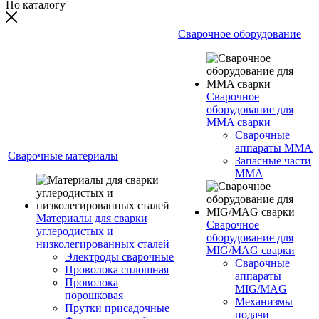
По каталогу
Сварочное оборудование
Сварочное
оборудование для
MMA сварки
Сварочные
аппараты MMA
Сварочные материалы
Запасные части
MMA
Материалы для сварки
Сварочное
углеродистых и
оборудование для
низколегированных сталей
MIG/MAG сварки
Электроды сварочные
Сварочные
Проволока сплошная
аппараты
Проволока
MIG/MAG
порошковая
Механизмы
Прутки присадочные
подачи