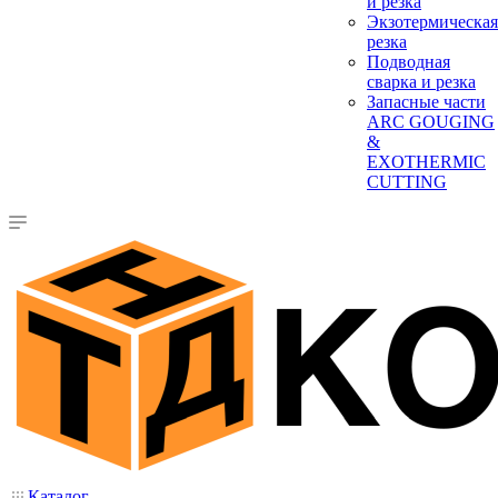
и резка
Экзотермическая
резка
Подводная
сварка и резка
Запасные части
ARC GOUGING
&
EXOTHERMIC
CUTTING
Каталог