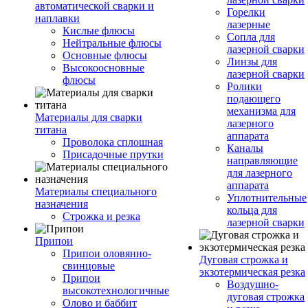
автоматической сварки и
Горелки
наплавки
лазерные
Кислые флюсы
Сопла для
Нейтральные флюсы
лазерной сварки
Основные флюсы
Линзы для
Высокоосновные
лазерной сварки
флюсы
Ролики
подающего
механизма для
Материалы для сварки
лазерного
титана
аппарата
Проволока сплошная
Каналы
Присадочные прутки
направляющие
для лазерного
аппарата
Материалы специального
Уплотнительные
назначения
кольца для
Строжка и резка
лазерной сварки
Припои
Припои оловянно-
Дуговая строжка и
свинцовые
экзотермическая резка
Припои
Воздушно-
высокотехнологичные
дуговая строжка
Олово и баббит