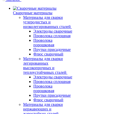
Сварочные материалы
Материалы для сварки
углеродистых и
низколегированных сталей
Электроды сварочные
Проволока сплошная
Проволока
порошковая
Прутки присадочные
Флюс сварочный
Материалы для сварки
легированных
высокопрочных и
теплоустойчивых сталей
Электроды сварочные
Проволока сплошная
Проволока
порошковая
Прутки присадочные
Флюс сварочный
Материалы для сварки
нержавеющих и
жаростойких сталей