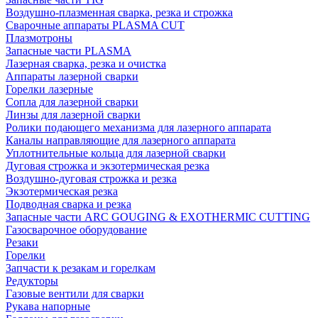
Воздушно-плазменная сварка, резка и строжка
Сварочные аппараты PLASMA CUT
Плазмотроны
Запасные части PLASMA
Лазерная сварка, резка и очистка
Аппараты лазерной сварки
Горелки лазерные
Сопла для лазерной сварки
Линзы для лазерной сварки
Ролики подающего механизма для лазерного аппарата
Каналы направляющие для лазерного аппарата
Уплотнительные кольца для лазерной сварки
Дуговая строжка и экзотермическая резка
Воздушно-дуговая строжка и резка
Экзотермическая резка
Подводная сварка и резка
Запасные части ARC GOUGING & EXOTHERMIC CUTTING
Газосварочное оборудование
Резаки
Горелки
Запчасти к резакам и горелкам
Редукторы
Газовые вентили для сварки
Рукава напорные