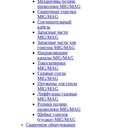
Механизмы подачи
проволоки MIG/MAG
Сварочные горелки
MIG/MAG
Соединительный
кабель
Запасные части
MIG/MAG
Запасные части для
горелок MIG/MAG
Направляющие
каналы MIG/MAG
Токосъемники
MIG/MAG
Газовые сопла
MIG/MAG
Пружины для сопла
MIG/MAG
Диффузоры газовые
MIG/MAG
Ролики подачи
проволоки MIG/MAG
Шейки горелок
(гусаки) MIG/MAG
Сварочное оборудование