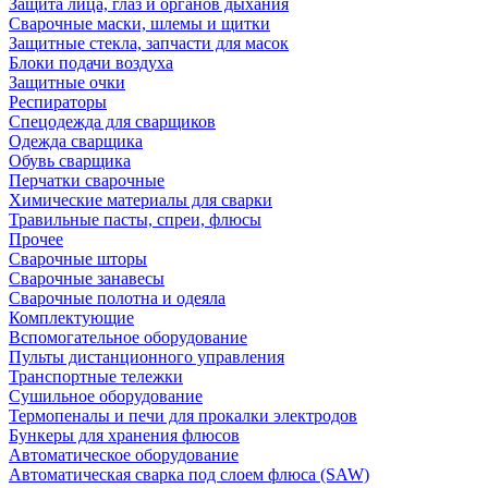
Защита лица, глаз и органов дыхания
Сварочные маски, шлемы и щитки
Защитные стекла, запчасти для масок
Блоки подачи воздуха
Защитные очки
Респираторы
Спецодежда для сварщиков
Одежда сварщика
Обувь сварщика
Перчатки сварочные
Химические материалы для сварки
Травильные пасты, спреи, флюсы
Прочее
Сварочные шторы
Сварочные занавесы
Сварочные полотна и одеяла
Комплектующие
Вспомогательное оборудование
Пульты дистанционного управления
Транспортные тележки
Сушильное оборудование
Термопеналы и печи для прокалки электродов
Бункеры для хранения флюсов
Автоматическое оборудование
Автоматическая сварка под слоем флюса (SAW)