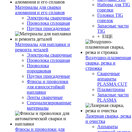
Наборы для TIG
Материалы для сварки
горелки
алюминия и его сплавов
Головки TIG
Электроды сварочные
горелок
Проволока сплошная
Запасные части
Прутки присадочные
TIG
+ ЕЩЕ
Материалы для наплавки и
ремонта деталей
Электроды сварочные
Воздушно-плазменная
Проволока сплошная
сварка, резка и
Проволока
строжка
порошковая
Сварочные
Прутки присадочные
аппараты
Флюсы и проволоки
PLASMA CUT
для износостойкой
Плазмотроны
наплавки
Запасные части
Ленты сварочные
PLASMA
Специализированные
материалы
Лазерная сварка, резка
и очистка
Аппараты
Флюсы и проволоки для
лазерной сварки