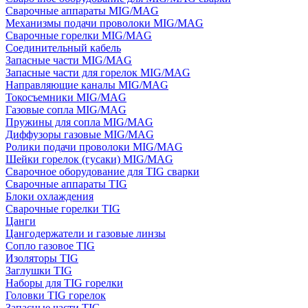
Сварочные аппараты MIG/MAG
Механизмы подачи проволоки MIG/MAG
Сварочные горелки MIG/MAG
Соединительный кабель
Запасные части MIG/MAG
Запасные части для горелок MIG/MAG
Направляющие каналы MIG/MAG
Токосъемники MIG/MAG
Газовые сопла MIG/MAG
Пружины для сопла MIG/MAG
Диффузоры газовые MIG/MAG
Ролики подачи проволоки MIG/MAG
Шейки горелок (гусаки) MIG/MAG
Сварочное оборудование для TIG сварки
Сварочные аппараты TIG
Блоки охлаждения
Сварочные горелки TIG
Цанги
Цангодержатели и газовые линзы
Сопло газовое TIG
Изоляторы TIG
Заглушки TIG
Наборы для TIG горелки
Головки TIG горелок
Запасные части TIG