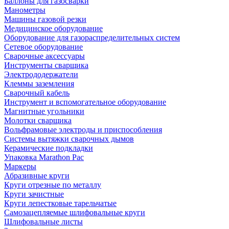
Баллоны для газосварки
Манометры
Машины газовой резки
Медицинское оборудование
Оборудование для газораспределительных систем
Сетевое оборудование
Сварочные аксессуары
Инструменты сварщика
Электрододержатели
Клеммы заземления
Сварочный кабель
Инструмент и вспомогательное оборудование
Магнитные угольники
Молотки сварщика
Вольфрамовые электроды и приспособления
Системы вытяжки сварочных дымов
Керамические подкладки
Упаковка Marathon Pac
Маркеры
Абразивные круги
Круги отрезные по металлу
Круги зачистные
Круги лепестковые тарельчатые
Самозацепляемые шлифовальные круги
Шлифовальные листы