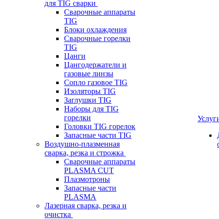
для TIG сварки
Сварочные аппараты
TIG
Блоки охлаждения
Сварочные горелки
TIG
Цанги
Цангодержатели и
газовые линзы
Сопло газовое TIG
Изоляторы TIG
Заглушки TIG
Наборы для TIG
горелки
Услуг
Головки TIG горелок
Запасные части TIG
Воздушно-плазменная
сварка, резка и строжка
Сварочные аппараты
PLASMA CUT
Плазмотроны
Запасные части
PLASMA
Лазерная сварка, резка и
очистка