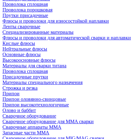
Проволока сплошная
Проволока порошковая
Прутки присадочные
Флюсы и проволоки для износостойкой наплавки
Ленты сварочные
Специализированные материалы
Флюсы и проволоки для автоматической сварки и наплавки
Кислые флюсы
Нейтральные флюсы
Основные флюсы
Высокоосновные флюсы
Материалы для сварки титана
Проволока сплошная
Присадочные прутки
Материалы специального назначения
Строжка и резка
Припои
Припои оловянно-свинцовые
Припои высокотехнологичные
Олово и баббит
Сварочное оборудование
Сварочное оборудование для MMA сварки
Сварочные аппараты MMA
Запасные части MMA
Сварочное оборудование для MIG/MAG сварки