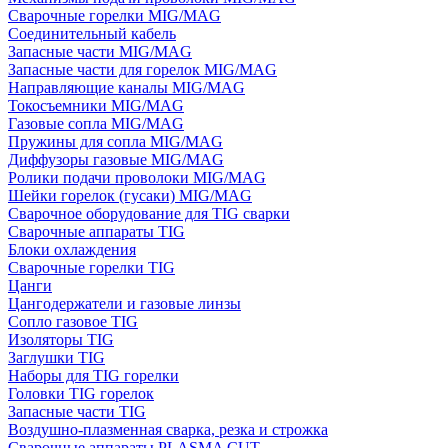
Сварочные горелки MIG/MAG
Соединительный кабель
Запасные части MIG/MAG
Запасные части для горелок MIG/MAG
Направляющие каналы MIG/MAG
Токосъемники MIG/MAG
Газовые сопла MIG/MAG
Пружины для сопла MIG/MAG
Диффузоры газовые MIG/MAG
Ролики подачи проволоки MIG/MAG
Шейки горелок (гусаки) MIG/MAG
Сварочное оборудование для TIG сварки
Сварочные аппараты TIG
Блоки охлаждения
Сварочные горелки TIG
Цанги
Цангодержатели и газовые линзы
Сопло газовое TIG
Изоляторы TIG
Заглушки TIG
Наборы для TIG горелки
Головки TIG горелок
Запасные части TIG
Воздушно-плазменная сварка, резка и строжка
Сварочные аппараты PLASMA CUT