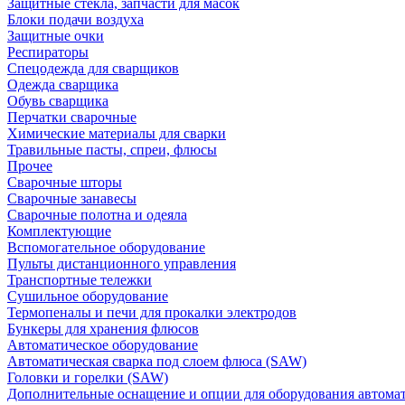
Защитные стекла, запчасти для масок
Блоки подачи воздуха
Защитные очки
Респираторы
Спецодежда для сварщиков
Одежда сварщика
Обувь сварщика
Перчатки сварочные
Химические материалы для сварки
Травильные пасты, спреи, флюсы
Прочее
Сварочные шторы
Сварочные занавесы
Сварочные полотна и одеяла
Комплектующие
Вспомогательное оборудование
Пульты дистанционного управления
Транспортные тележки
Сушильное оборудование
Термопеналы и печи для прокалки электродов
Бункеры для хранения флюсов
Автоматическое оборудование
Автоматическая сварка под слоем флюса (SAW)
Головки и горелки (SAW)
Дополнительные оснащение и опции для оборудования автома