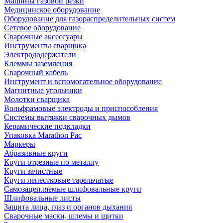
Машины газовой резки
Медицинское оборудование
Оборудование для газораспределительных систем
Сетевое оборудование
Сварочные аксессуары
Инструменты сварщика
Электрододержатели
Клеммы заземления
Сварочный кабель
Инструмент и вспомогательное оборудование
Магнитные угольники
Молотки сварщика
Вольфрамовые электроды и приспособления
Системы вытяжки сварочных дымов
Керамические подкладки
Упаковка Marathon Pac
Маркеры
Абразивные круги
Круги отрезные по металлу
Круги зачистные
Круги лепестковые тарельчатые
Самозацепляемые шлифовальные круги
Шлифовальные листы
Защита лица, глаз и органов дыхания
Сварочные маски, шлемы и щитки