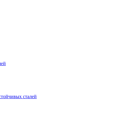
лей
стойчивых сталей