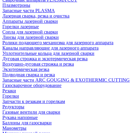
Плазмотроны
Запасные части PLASMA
Лазерная сварка, резка и очистка
Аппараты лазерной сварки
Горелки лазерные
Сопла для лазерной сварки
Линзы для лазерной сварки
Ролики подающего механизма для лазерного аппарата
Каналы направляющие для лазерного аппарата
Уплотнительные кольца для лазерной сварки
Дуговая строжка и экзотермическая резка
Воздушно-дуговая строжка и резка
Экзотермическая резка
Подводная сварка и резка
Запасные части ARC GOUGING & EXOTHERMIC CUTTING
Газосварочное оборудование
Резаки
Горелки
Запчасти к резакам и горелкам
Редукторы
Газовые вентили для сварки
Рукава напорные
Баллоны для газосварки
Манометры