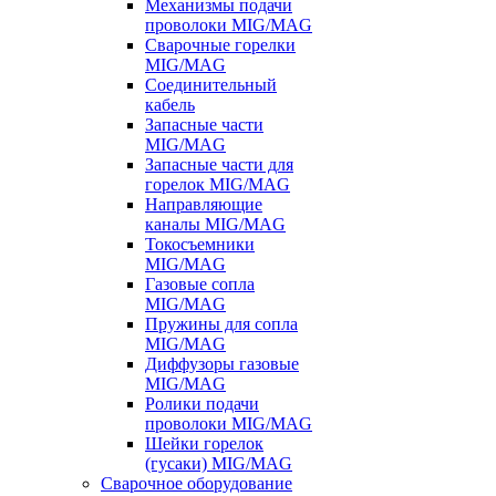
Механизмы подачи
проволоки MIG/MAG
Сварочные горелки
MIG/MAG
Соединительный
кабель
Запасные части
MIG/MAG
Запасные части для
горелок MIG/MAG
Направляющие
каналы MIG/MAG
Токосъемники
MIG/MAG
Газовые сопла
MIG/MAG
Пружины для сопла
MIG/MAG
Диффузоры газовые
MIG/MAG
Ролики подачи
проволоки MIG/MAG
Шейки горелок
(гусаки) MIG/MAG
Сварочное оборудование