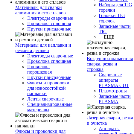
Наборы для TIG
Материалы для сварки
горелки
алюминия и его сплавов
Головки TIG
Электроды сварочные
горелок
Проволока сплошная
Запасные части
Прутки присадочные
TIG
+ ЕЩЕ
Материалы для наплавки и
ремонта деталей
Электроды сварочные
Воздушно-плазменная
Проволока сплошная
сварка, резка и
Проволока
строжка
порошковая
Сварочные
Прутки присадочные
аппараты
Флюсы и проволоки
PLASMA CUT
для износостойкой
Плазмотроны
наплавки
Запасные части
Ленты сварочные
PLASMA
Специализированные
материалы
Лазерная сварка, резка
и очистка
Аппараты
Флюсы и проволоки для
лазерной сварки