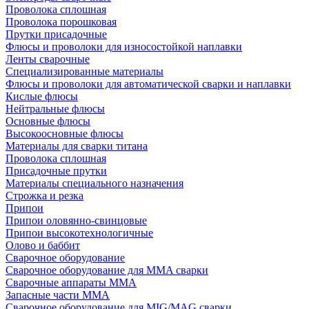
Проволока сплошная
Проволока порошковая
Прутки присадочные
Флюсы и проволоки для износостойкой наплавки
Ленты сварочные
Специализированные материалы
Флюсы и проволоки для автоматической сварки и наплавки
Кислые флюсы
Нейтральные флюсы
Основные флюсы
Высокоосновные флюсы
Материалы для сварки титана
Проволока сплошная
Присадочные прутки
Материалы специального назначения
Строжка и резка
Припои
Припои оловянно-свинцовые
Припои высокотехнологичные
Олово и баббит
Сварочное оборудование
Сварочное оборудование для MMA сварки
Сварочные аппараты MMA
Запасные части MMA
Сварочное оборудование для MIG/MAG сварки