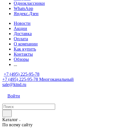
Одноклассники
WhatsApp
Яндекс.Дзен
Новости
Акции
Доставка
Оплата
О компании
Как купить
Контакты
Обзоры
...
+7 (495) 225-95-78
+7 (495) 225-95-78
Многоканальный
sale@ktnd.ru
Войти
Каталог
По всему сайту