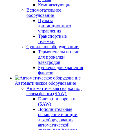
Комплектующие
Вспомогательное
оборудование
Пульты
дистанционного
управления
Транспортные
тележки
Сушильное оборудование
Термопеналы и печи
для прокалки
электродов
Бункеры для хранения
флюсов
Автоматическое оборудование
Автоматическая сварка под
слоем флюса (SAW)
Головки и горелки
(SAW)
Дополнительные
оснащение и опции
для оборудования
автоматической