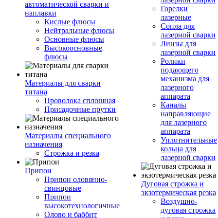
автоматической сварки и
Горелки
наплавки
лазерные
Кислые флюсы
Сопла для
Нейтральные флюсы
лазерной сварки
Основные флюсы
Линзы для
Высокоосновные
лазерной сварки
флюсы
Ролики
подающего
механизма для
Материалы для сварки
лазерного
титана
аппарата
Проволока сплошная
Каналы
Присадочные прутки
направляющие
для лазерного
аппарата
Материалы специального
Уплотнительные
назначения
кольца для
Строжка и резка
лазерной сварки
Припои
Припои оловянно-
Дуговая строжка и
свинцовые
экзотермическая резка
Припои
Воздушно-
высокотехнологичные
дуговая строжка
Олово и баббит