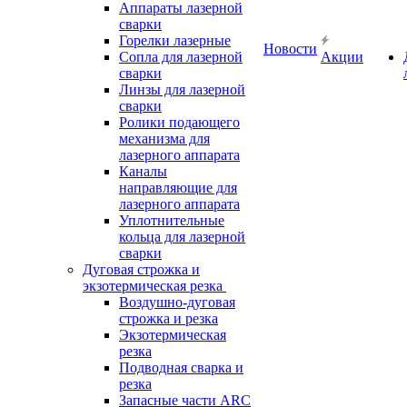
Аппараты лазерной
сварки
Горелки лазерные
Новости
Сопла для лазерной
Акции
сварки
Линзы для лазерной
сварки
Ролики подающего
механизма для
лазерного аппарата
Каналы
направляющие для
лазерного аппарата
Уплотнительные
кольца для лазерной
сварки
Дуговая строжка и
экзотермическая резка
Воздушно-дуговая
строжка и резка
Экзотермическая
резка
Подводная сварка и
резка
Запасные части ARC