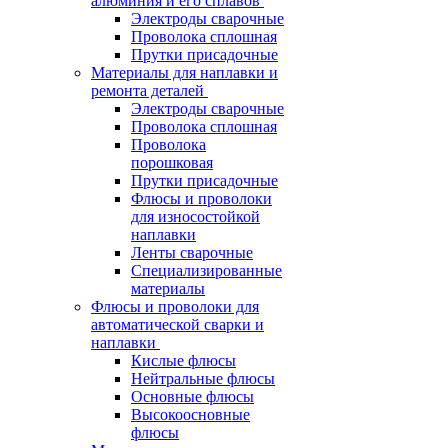
алюминия и его сплавов
Электроды сварочные
Проволока сплошная
Прутки присадочные
Материалы для наплавки и
ремонта деталей
Электроды сварочные
Проволока сплошная
Проволока
порошковая
Прутки присадочные
Флюсы и проволоки
для износостойкой
наплавки
Ленты сварочные
Специализированные
материалы
Флюсы и проволоки для
автоматической сварки и
наплавки
Кислые флюсы
Нейтральные флюсы
Основные флюсы
Высокоосновные
флюсы