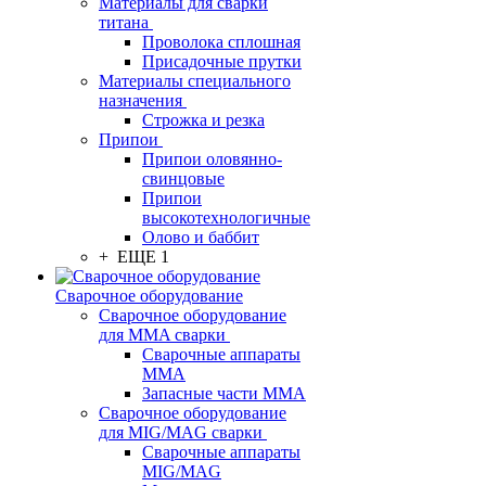
Материалы для сварки
титана
Проволока сплошная
Присадочные прутки
Материалы специального
назначения
Строжка и резка
Припои
Припои оловянно-
свинцовые
Припои
высокотехнологичные
Олово и баббит
+ ЕЩЕ 1
Сварочное оборудование
Сварочное оборудование
для MMA сварки
Сварочные аппараты
MMA
Запасные части MMA
Сварочное оборудование
для MIG/MAG сварки
Сварочные аппараты
MIG/MAG