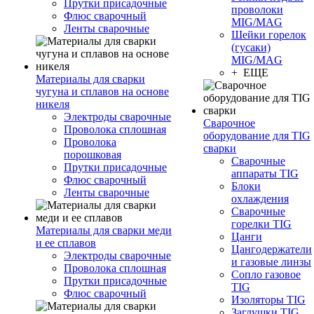
Прутки присадочные
проволоки
Флюс сварочный
MIG/MAG
Ленты сварочные
Шейки горелок
(гусаки)
MIG/MAG
+ ЕЩЕ
Материалы для сварки
чугуна и сплавов на основе
никеля
Электроды сварочные
Сварочное
Проволока сплошная
оборудование для TIG
Проволока
сварки
порошковая
Сварочные
Прутки присадочные
аппараты TIG
Флюс сварочный
Блоки
Ленты сварочные
охлаждения
Сварочные
горелки TIG
Материалы для сварки меди
Цанги
и ее сплавов
Цангодержатели
Электроды сварочные
и газовые линзы
Проволока сплошная
Сопло газовое
Прутки присадочные
TIG
Флюс сварочный
Изоляторы TIG
Заглушки TIG