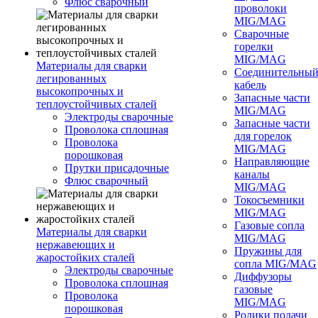
Флюс сварочный
проволоки
MIG/MAG
Сварочные
горелки
MIG/MAG
Материалы для сварки
Соединительны
легированных
кабель
высокопрочных и
Запасные части
теплоустойчивых сталей
MIG/MAG
Электроды сварочные
Запасные части
Проволока сплошная
для горелок
Проволока
MIG/MAG
порошковая
Направляющие
Прутки присадочные
каналы
Флюс сварочный
MIG/MAG
Токосъемники
MIG/MAG
Газовые сопла
Материалы для сварки
MIG/MAG
нержавеющих и
Пружины для
жаростойких сталей
сопла MIG/MAG
Электроды сварочные
Диффузоры
Проволока сплошная
газовые
Проволока
MIG/MAG
порошковая
Ролики подачи