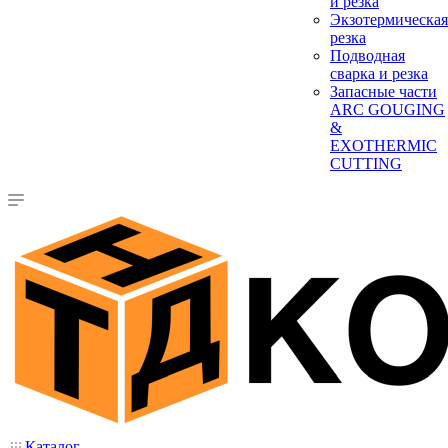
и резка
Экзотермическая
резка
Подводная
сварка и резка
Запасные части
ARC GOUGING
&
EXOTHERMIC
CUTTING
Каталог