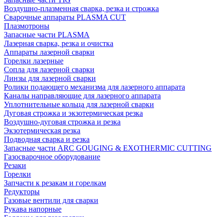
Воздушно-плазменная сварка, резка и строжка
Сварочные аппараты PLASMA CUT
Плазмотроны
Запасные части PLASMA
Лазерная сварка, резка и очистка
Аппараты лазерной сварки
Горелки лазерные
Сопла для лазерной сварки
Линзы для лазерной сварки
Ролики подающего механизма для лазерного аппарата
Каналы направляющие для лазерного аппарата
Уплотнительные кольца для лазерной сварки
Дуговая строжка и экзотермическая резка
Воздушно-дуговая строжка и резка
Экзотермическая резка
Подводная сварка и резка
Запасные части ARC GOUGING & EXOTHERMIC CUTTING
Газосварочное оборудование
Резаки
Горелки
Запчасти к резакам и горелкам
Редукторы
Газовые вентили для сварки
Рукава напорные