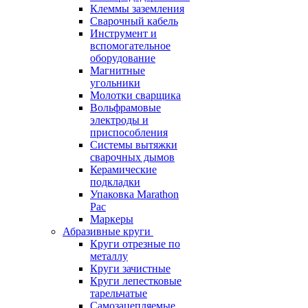
Клеммы заземления
Сварочный кабель
Инструмент и
вспомогательное
оборудование
Магнитные
угольники
Молотки сварщика
Вольфрамовые
электроды и
приспособления
Системы вытяжки
сварочных дымов
Керамические
подкладки
Упаковка Marathon
Pac
Маркеры
Абразивные круги
Круги отрезные по
металлу
Круги зачистные
Круги лепестковые
тарельчатые
Самозацепляемые