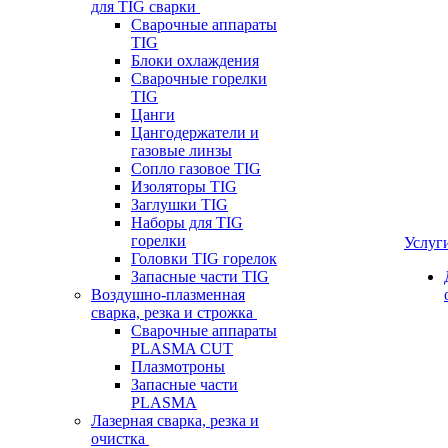
для TIG сварки
Сварочные аппараты
TIG
Блоки охлаждения
Сварочные горелки
TIG
Цанги
Цангодержатели и
газовые линзы
Сопло газовое TIG
Изоляторы TIG
Заглушки TIG
Наборы для TIG
горелки
Услуг
Головки TIG горелок
Запасные части TIG
Воздушно-плазменная
сварка, резка и строжка
Сварочные аппараты
PLASMA CUT
Плазмотроны
Запасные части
PLASMA
Лазерная сварка, резка и
очистка