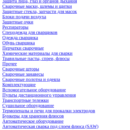
Защита лица, глаз и органов дыхания
Сварочные маски, шлемы и щитки
Защитные стекла, запчасти для масок
Блоки подачи воздуха
Защитные очки
Респираторы
Спецодежда для сварщиков
Одежда сварщика
Обувь сварщика
Перчатки сварочные
Химические материалы для сварки
Травильные пасты, спреи, флюсы
Прочее
Сварочные шторы
Сварочные занавесы
Сварочные полотна и одеяла
Комплектующие
Вспомогательное оборудование
Пульты дистанционного управления
Транспортные тележки
Сушильное оборудование
Термопеналы и печи для прокалки электродов
Бункеры для хранения флюсов
Автоматическое оборудование
Автоматическая сварка под слоем флюса (SAW)