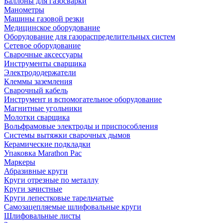
Баллоны для газосварки
Манометры
Машины газовой резки
Медицинское оборудование
Оборудование для газораспределительных систем
Сетевое оборудование
Сварочные аксессуары
Инструменты сварщика
Электрододержатели
Клеммы заземления
Сварочный кабель
Инструмент и вспомогательное оборудование
Магнитные угольники
Молотки сварщика
Вольфрамовые электроды и приспособления
Системы вытяжки сварочных дымов
Керамические подкладки
Упаковка Marathon Pac
Маркеры
Абразивные круги
Круги отрезные по металлу
Круги зачистные
Круги лепестковые тарельчатые
Самозацепляемые шлифовальные круги
Шлифовальные листы