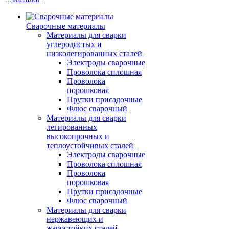
Сварочные материалы
Материалы для сварки
углеродистых и
низколегированных сталей
Электроды сварочные
Проволока сплошная
Проволока
порошковая
Прутки присадочные
Флюс сварочный
Материалы для сварки
легированных
высокопрочных и
теплоустойчивых сталей
Электроды сварочные
Проволока сплошная
Проволока
порошковая
Прутки присадочные
Флюс сварочный
Материалы для сварки
нержавеющих и
жаростойких сталей