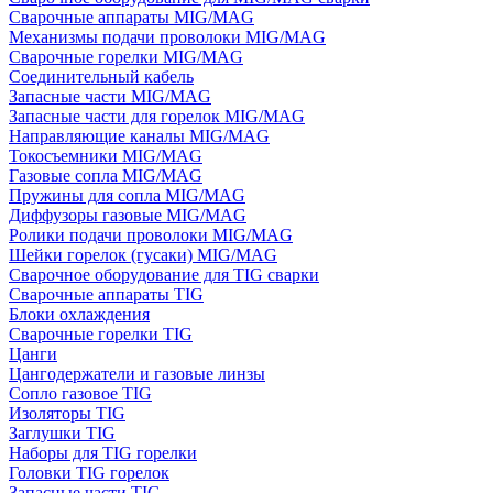
Сварочные аппараты MIG/MAG
Механизмы подачи проволоки MIG/MAG
Сварочные горелки MIG/MAG
Соединительный кабель
Запасные части MIG/MAG
Запасные части для горелок MIG/MAG
Направляющие каналы MIG/MAG
Токосъемники MIG/MAG
Газовые сопла MIG/MAG
Пружины для сопла MIG/MAG
Диффузоры газовые MIG/MAG
Ролики подачи проволоки MIG/MAG
Шейки горелок (гусаки) MIG/MAG
Сварочное оборудование для TIG сварки
Сварочные аппараты TIG
Блоки охлаждения
Сварочные горелки TIG
Цанги
Цангодержатели и газовые линзы
Сопло газовое TIG
Изоляторы TIG
Заглушки TIG
Наборы для TIG горелки
Головки TIG горелок
Запасные части TIG