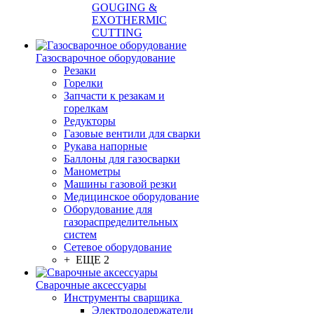
GOUGING &
EXOTHERMIC
CUTTING
Газосварочное оборудование
Резаки
Горелки
Запчасти к резакам и
горелкам
Редукторы
Газовые вентили для сварки
Рукава напорные
Баллоны для газосварки
Манометры
Машины газовой резки
Медицинское оборудование
Оборудование для
газораспределительных
систем
Сетевое оборудование
+ ЕЩЕ 2
Сварочные аксессуары
Инструменты сварщика
Электрододержатели