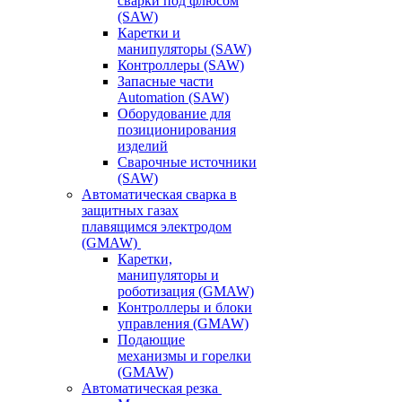
сварки под флюсом
(SAW)
Каретки и
манипуляторы (SAW)
Контроллеры (SAW)
Запасные части
Automation (SAW)
Оборудование для
позиционирования
изделий
Сварочные источники
(SAW)
Автоматическая сварка в
защитных газах
плавящимся электродом
(GMAW)
Каретки,
манипуляторы и
роботизация (GMAW)
Контроллеры и блоки
управления (GMAW)
Подающие
механизмы и горелки
(GMAW)
Автоматическая резка