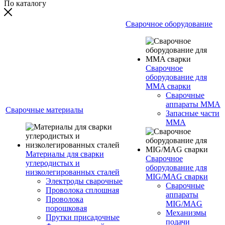
По каталогу
Сварочное оборудование
Сварочное
оборудование для
MMA сварки
Сварочные
аппараты MMA
Сварочные материалы
Запасные части
MMA
Материалы для сварки
Сварочное
углеродистых и
оборудование для
низколегированных сталей
MIG/MAG сварки
Электроды сварочные
Сварочные
Проволока сплошная
аппараты
Проволока
MIG/MAG
порошковая
Механизмы
Прутки присадочные
подачи