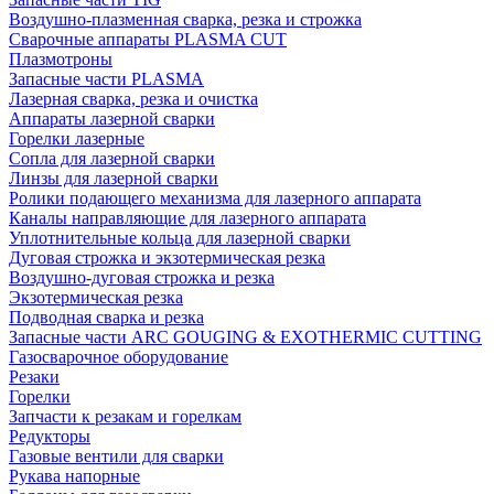
Воздушно-плазменная сварка, резка и строжка
Сварочные аппараты PLASMA CUT
Плазмотроны
Запасные части PLASMA
Лазерная сварка, резка и очистка
Аппараты лазерной сварки
Горелки лазерные
Сопла для лазерной сварки
Линзы для лазерной сварки
Ролики подающего механизма для лазерного аппарата
Каналы направляющие для лазерного аппарата
Уплотнительные кольца для лазерной сварки
Дуговая строжка и экзотермическая резка
Воздушно-дуговая строжка и резка
Экзотермическая резка
Подводная сварка и резка
Запасные части ARC GOUGING & EXOTHERMIC CUTTING
Газосварочное оборудование
Резаки
Горелки
Запчасти к резакам и горелкам
Редукторы
Газовые вентили для сварки
Рукава напорные