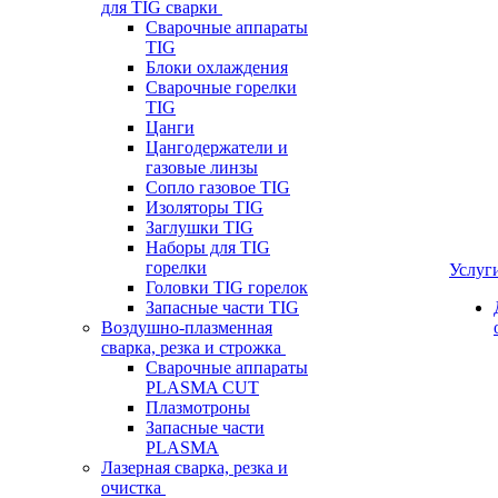
для TIG сварки
Сварочные аппараты
TIG
Блоки охлаждения
Сварочные горелки
TIG
Цанги
Цангодержатели и
газовые линзы
Сопло газовое TIG
Изоляторы TIG
Заглушки TIG
Наборы для TIG
горелки
Услуг
Головки TIG горелок
Запасные части TIG
Воздушно-плазменная
сварка, резка и строжка
Сварочные аппараты
PLASMA CUT
Плазмотроны
Запасные части
PLASMA
Лазерная сварка, резка и
очистка