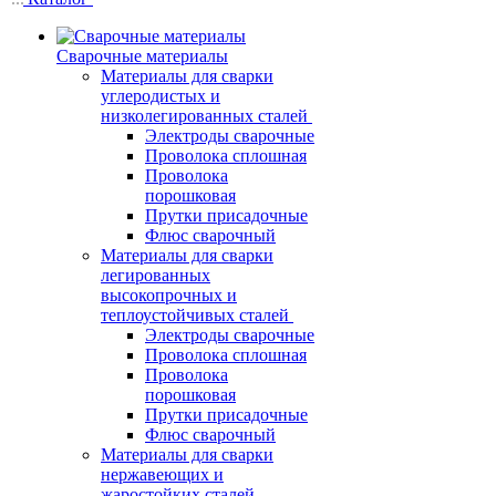
Сварочные материалы
Материалы для сварки
углеродистых и
низколегированных сталей
Электроды сварочные
Проволока сплошная
Проволока
порошковая
Прутки присадочные
Флюс сварочный
Материалы для сварки
легированных
высокопрочных и
теплоустойчивых сталей
Электроды сварочные
Проволока сплошная
Проволока
порошковая
Прутки присадочные
Флюс сварочный
Материалы для сварки
нержавеющих и
жаростойких сталей