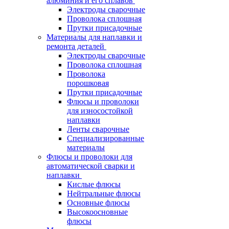
алюминия и его сплавов
Электроды сварочные
Проволока сплошная
Прутки присадочные
Материалы для наплавки и
ремонта деталей
Электроды сварочные
Проволока сплошная
Проволока
порошковая
Прутки присадочные
Флюсы и проволоки
для износостойкой
наплавки
Ленты сварочные
Специализированные
материалы
Флюсы и проволоки для
автоматической сварки и
наплавки
Кислые флюсы
Нейтральные флюсы
Основные флюсы
Высокоосновные
флюсы