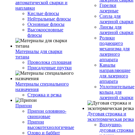
автоматической сварки и
Горелки
наплавки
лазерные
Кислые флюсы
Сопла для
Нейтральные флюсы
лазерной сварки
Основные флюсы
Линзы для
Высокоосновные
лазерной сварки
флюсы
Ролики
подающего
механизма для
Материалы для сварки
лазерного
титана
аппарата
Проволока сплошная
Каналы
Присадочные прутки
направляющие
для лазерного
аппарата
Материалы специального
Уплотнительные
назначения
кольца для
Строжка и резка
лазерной сварки
Припои
Припои оловянно-
Дуговая строжка и
свинцовые
экзотермическая резка
Припои
Воздушно-
высокотехнологичные
дуговая строжка
Олово и баббит