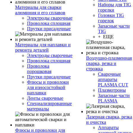
Наборы для TIG
Материалы для сварки
горелки
алюминия и его сплавов
Головки TIG
Электроды сварочные
горелок
Проволока сплошная
Запасные части
Прутки присадочные
TIG
+ ЕЩЕ
Материалы для наплавки и
ремонта деталей
Электроды сварочные
Воздушно-плазменная
Проволока сплошная
сварка, резка и
Проволока
строжка
порошковая
Сварочные
Прутки присадочные
аппараты
Флюсы и проволоки
PLASMA CUT
для износостойкой
Плазмотроны
наплавки
Запасные части
Ленты сварочные
PLASMA
Специализированные
материалы
Лазерная сварка, резка
и очистка
Аппараты
Флюсы и проволоки для
лазерной сварки