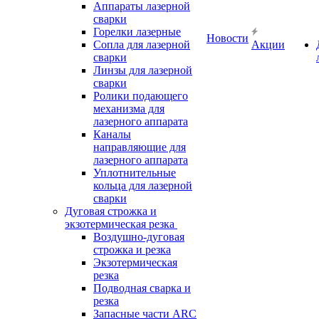
Аппараты лазерной
сварки
Горелки лазерные
Новости
Сопла для лазерной
Акции
сварки
Линзы для лазерной
сварки
Ролики подающего
механизма для
лазерного аппарата
Каналы
направляющие для
лазерного аппарата
Уплотнительные
кольца для лазерной
сварки
Дуговая строжка и
экзотермическая резка
Воздушно-дуговая
строжка и резка
Экзотермическая
резка
Подводная сварка и
резка
Запасные части ARC