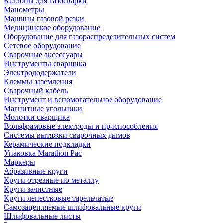
Баллоны для газосварки
Манометры
Машины газовой резки
Медицинское оборудование
Оборудование для газораспределительных систем
Сетевое оборудование
Сварочные аксессуары
Инструменты сварщика
Электрододержатели
Клеммы заземления
Сварочный кабель
Инструмент и вспомогательное оборудование
Магнитные угольники
Молотки сварщика
Вольфрамовые электроды и приспособления
Системы вытяжки сварочных дымов
Керамические подкладки
Упаковка Marathon Pac
Маркеры
Абразивные круги
Круги отрезные по металлу
Круги зачистные
Круги лепестковые тарельчатые
Самозацепляемые шлифовальные круги
Шлифовальные листы