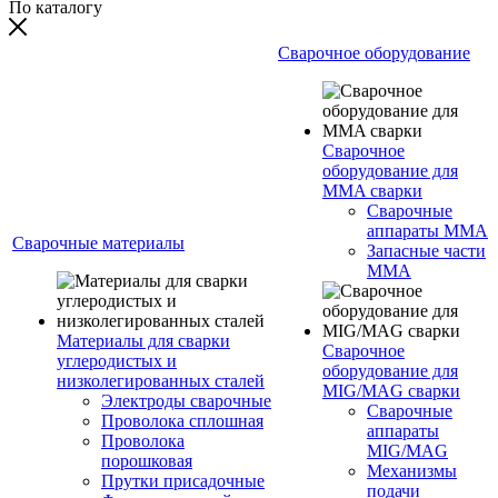
По каталогу
Сварочное оборудование
Сварочное
оборудование для
MMA сварки
Сварочные
аппараты MMA
Сварочные материалы
Запасные части
MMA
Материалы для сварки
Сварочное
углеродистых и
оборудование для
низколегированных сталей
MIG/MAG сварки
Электроды сварочные
Сварочные
Проволока сплошная
аппараты
Проволока
MIG/MAG
порошковая
Механизмы
Прутки присадочные
подачи