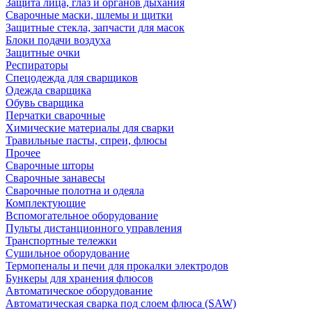
Защита лица, глаз и органов дыхания
Сварочные маски, шлемы и щитки
Защитные стекла, запчасти для масок
Блоки подачи воздуха
Защитные очки
Респираторы
Спецодежда для сварщиков
Одежда сварщика
Обувь сварщика
Перчатки сварочные
Химические материалы для сварки
Травильные пасты, спреи, флюсы
Прочее
Сварочные шторы
Сварочные занавесы
Сварочные полотна и одеяла
Комплектующие
Вспомогательное оборудование
Пульты дистанционного управления
Транспортные тележки
Сушильное оборудование
Термопеналы и печи для прокалки электродов
Бункеры для хранения флюсов
Автоматическое оборудование
Автоматическая сварка под слоем флюса (SAW)