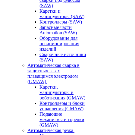
сварки под флюсом
(SAW)
Каретки и
манипуляторы (SAW)
Контроллеры (SAW)
Запасные части
Automation (SAW)
Оборудование для
позиционирования
изделий
Сварочные источники
(SAW)
Автоматическая сварка в
защитных газах
плавящимся электродом
(GMAW)
Каретки,
манипуляторы и
роботизация (GMAW)
Контроллеры и блоки
управления (GMAW)
Подающие
механизмы и горелки
(GMAW)
Автоматическая резка