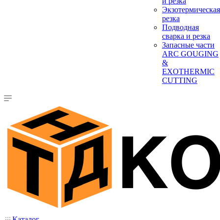
и резка
Экзотермическая
резка
Подводная
сварка и резка
Запасные части
ARC GOUGING
&
EXOTHERMIC
CUTTING
Каталог