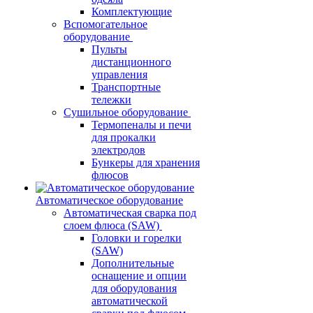
Комплектующие
Вспомогательное
оборудование
Пульты
дистанционного
управления
Транспортные
тележки
Сушильное оборудование
Термопеналы и печи
для прокалки
электродов
Бункеры для хранения
флюсов
Автоматическое оборудование
Автоматическая сварка под
слоем флюса (SAW)
Головки и горелки
(SAW)
Дополнительные
оснащение и опции
для оборудования
автоматической