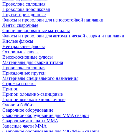
Проволока сплошная
Проволока порошковая
Прутки присадочные
Флюсы и проволоки для износостойкой наплавки
Ленты сварочные
Специализированные материалы
Флюсы и проволоки для автоматической сварки и наплавки
Кислые флюсы
Нейтральные флюсы
Основные флюсы
Высокоосновные флюсы
Материалы для сварки титана
Проволока сплошная
Присадочные прутки
Материалы специального назначения
Строжка и резка
Припои
Припои оловянно-свинцовые
Припои высокотехнологичные
Олово и баббит
Сварочное оборудование
Сварочное оборудование для MMA сварки
Сварочные аппараты MMA
Запасные части MMA
Сварочное оборудование для MIG/MAG сварки