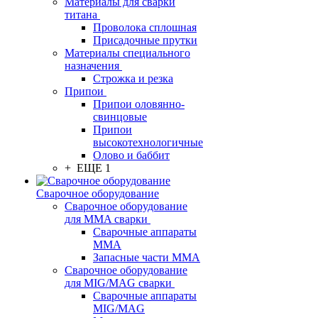
Материалы для сварки
титана
Проволока сплошная
Присадочные прутки
Материалы специального
назначения
Строжка и резка
Припои
Припои оловянно-
свинцовые
Припои
высокотехнологичные
Олово и баббит
+ ЕЩЕ 1
Сварочное оборудование
Сварочное оборудование
для MMA сварки
Сварочные аппараты
MMA
Запасные части MMA
Сварочное оборудование
для MIG/MAG сварки
Сварочные аппараты
MIG/MAG