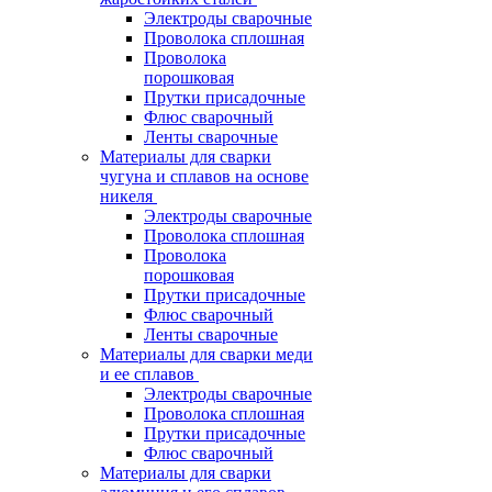
Электроды сварочные
Проволока сплошная
Проволока
порошковая
Прутки присадочные
Флюс сварочный
Ленты сварочные
Материалы для сварки
чугуна и сплавов на основе
никеля
Электроды сварочные
Проволока сплошная
Проволока
порошковая
Прутки присадочные
Флюс сварочный
Ленты сварочные
Материалы для сварки меди
и ее сплавов
Электроды сварочные
Проволока сплошная
Прутки присадочные
Флюс сварочный
Материалы для сварки