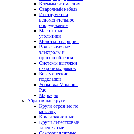
Клеммы заземления
Сварочный кабель
Инструмент и
вспомогательное
оборудование
Магнитные
угольники
Молотки сварщика
Вольфрамовые
электроды и
приспособления
Системы вытяжки
сварочных дымов
Керамические
подкладки
Упаковка Marathon
Pac
Маркеры
Абразивные круги
Круги отрезные по
металлу
Круги зачистные
Круги лепестковые
тарельчатые
Самозацепляемые