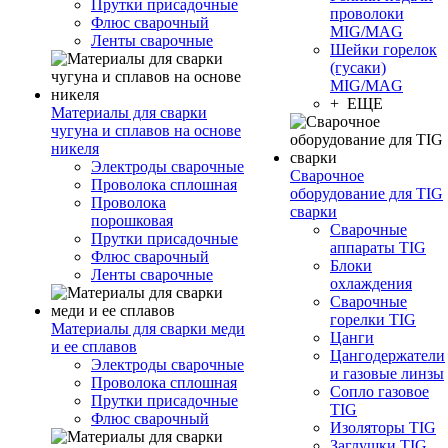
Прутки присадочные
проволоки
Флюс сварочный
MIG/MAG
Ленты сварочные
Шейки горелок
(гусаки)
MIG/MAG
+ ЕЩЕ
Материалы для сварки
чугуна и сплавов на основе
никеля
Электроды сварочные
Сварочное
Проволока сплошная
оборудование для TIG
Проволока
сварки
порошковая
Сварочные
Прутки присадочные
аппараты TIG
Флюс сварочный
Блоки
Ленты сварочные
охлаждения
Сварочные
горелки TIG
Материалы для сварки меди
Цанги
и ее сплавов
Цангодержатели
Электроды сварочные
и газовые линзы
Проволока сплошная
Сопло газовое
Прутки присадочные
TIG
Флюс сварочный
Изоляторы TIG
Заглушки TIG