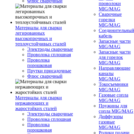
Флюс сварочный
проволоки
MIG/MAG
Сварочные
горелки
MIG/MAG
Материалы для сварки
Соединительны
легированных
кабель
высокопрочных и
Запасные части
теплоустойчивых сталей
MIG/MAG
Электроды сварочные
Запасные части
Проволока сплошная
для горелок
Проволока
MIG/MAG
порошковая
Направляющие
Прутки присадочные
каналы
Флюс сварочный
MIG/MAG
Токосъемники
MIG/MAG
Газовые сопла
Материалы для сварки
MIG/MAG
нержавеющих и
Пружины для
жаростойких сталей
сопла MIG/MAG
Электроды сварочные
Диффузоры
Проволока сплошная
газовые
Проволока
MIG/MAG
порошковая
Ролики подачи