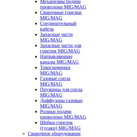
Механизмы подачи
проволоки MIG/MAG
Сварочные горелки
MIG/MAG
Соединительный
кабель
Запасные части
MIG/MAG
Запасные части для
горелок MIG/MAG
Направляющие
каналы MIG/MAG
Токосъемники
MIG/MAG
Газовые сопла
MIG/MAG
Пружины для сопла
MIG/MAG
Диффузоры газовые
MIG/MAG
Ролики подачи
проволоки MIG/MAG
Шейки горелок
(гусаки) MIG/MAG
Сварочное оборудование