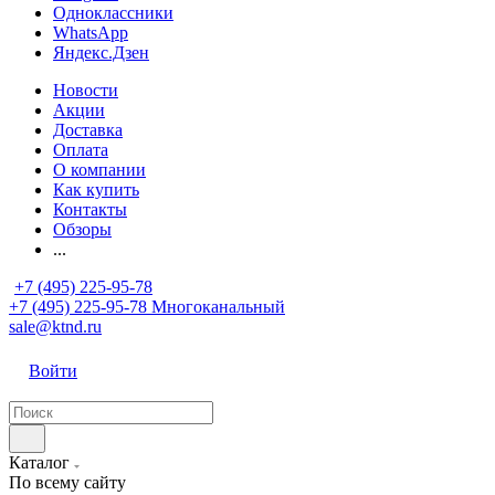
Одноклассники
WhatsApp
Яндекс.Дзен
Новости
Акции
Доставка
Оплата
О компании
Как купить
Контакты
Обзоры
...
+7 (495) 225-95-78
+7 (495) 225-95-78
Многоканальный
sale@ktnd.ru
Войти
Каталог
По всему сайту