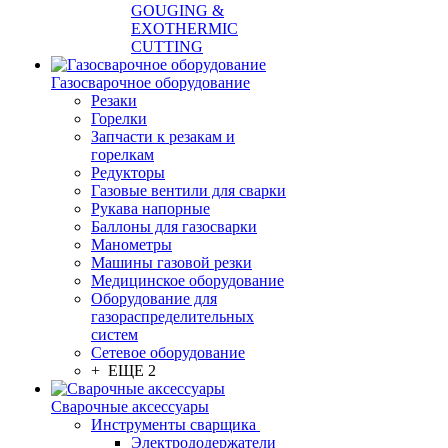
GOUGING &
EXOTHERMIC
CUTTING
Газосварочное оборудование
Резаки
Горелки
Запчасти к резакам и
горелкам
Редукторы
Газовые вентили для сварки
Рукава напорные
Баллоны для газосварки
Манометры
Машины газовой резки
Медицинское оборудование
Оборудование для
газораспределительных
систем
Сетевое оборудование
+ ЕЩЕ 2
Сварочные аксессуары
Инструменты сварщика
Электрододержатели