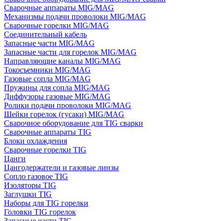
Сварочные аппараты MIG/MAG
Механизмы подачи проволоки MIG/MAG
Сварочные горелки MIG/MAG
Соединительный кабель
Запасные части MIG/MAG
Запасные части для горелок MIG/MAG
Направляющие каналы MIG/MAG
Токосъемники MIG/MAG
Газовые сопла MIG/MAG
Пружины для сопла MIG/MAG
Диффузоры газовые MIG/MAG
Ролики подачи проволоки MIG/MAG
Шейки горелок (гусаки) MIG/MAG
Сварочное оборудование для TIG сварки
Сварочные аппараты TIG
Блоки охлаждения
Сварочные горелки TIG
Цанги
Цангодержатели и газовые линзы
Сопло газовое TIG
Изоляторы TIG
Заглушки TIG
Наборы для TIG горелки
Головки TIG горелок
Запасные части TIG