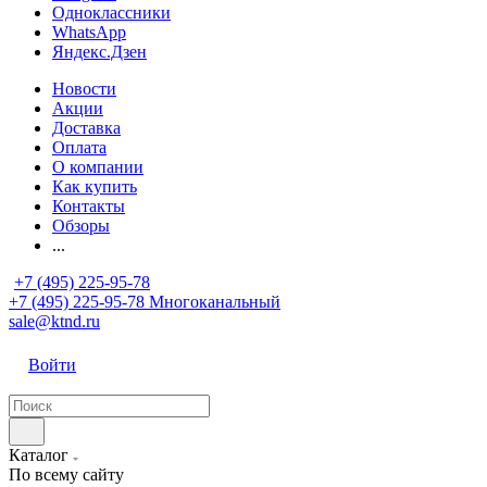
Одноклассники
WhatsApp
Яндекс.Дзен
Новости
Акции
Доставка
Оплата
О компании
Как купить
Контакты
Обзоры
...
+7 (495) 225-95-78
+7 (495) 225-95-78
Многоканальный
sale@ktnd.ru
Войти
Каталог
По всему сайту