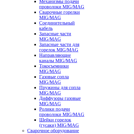
Механизмы подачи
проволоки MIG/MAG
Сварочные горелки
MIG/MAG
Соединительный
кабель
Запасные части
MIG/MAG
Запасные части для
горелок MIG/MAG
Направляющие
каналы MIG/MAG
Токосъемники
MIG/MAG
Газовые сопла
MIG/MAG
Пружины для сопла
MIG/MAG
Диффузоры газовые
MIG/MAG
Ролики подачи
проволоки MIG/MAG
Шейки горелок
(гусаки) MIG/MAG
Сварочное оборудование