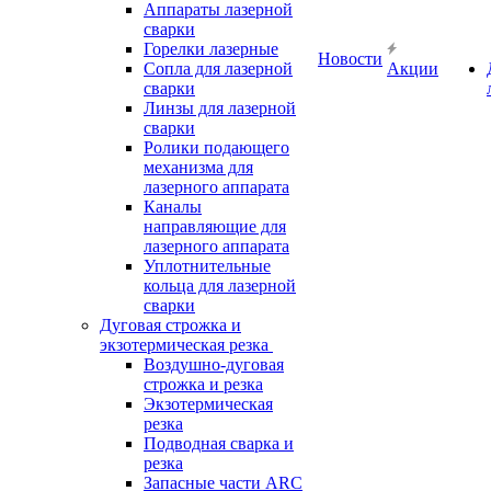
Аппараты лазерной
сварки
Горелки лазерные
Новости
Сопла для лазерной
Акции
сварки
Линзы для лазерной
сварки
Ролики подающего
механизма для
лазерного аппарата
Каналы
направляющие для
лазерного аппарата
Уплотнительные
кольца для лазерной
сварки
Дуговая строжка и
экзотермическая резка
Воздушно-дуговая
строжка и резка
Экзотермическая
резка
Подводная сварка и
резка
Запасные части ARC