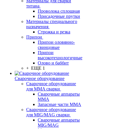
Материалы для сварки
титана
Проволока сплошная
Присадочные прутки
Материалы специального
назначения
Строжка и резка
Припои
Припои оловянно-
свинцовые
Припои
высокотехнологичные
Олово и баббит
+ ЕЩЕ 1
Сварочное оборудование
Сварочное оборудование
для MMA сварки
Сварочные аппараты
MMA
Запасные части MMA
Сварочное оборудование
для MIG/MAG сварки
Сварочные аппараты
MIG/MAG