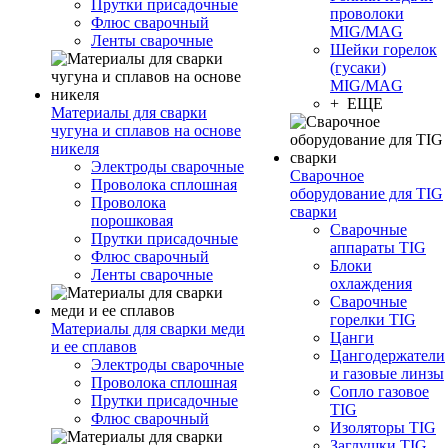
Прутки присадочные
проволоки
Флюс сварочный
MIG/MAG
Ленты сварочные
Шейки горелок
(гусаки)
MIG/MAG
+ ЕЩЕ
Материалы для сварки
чугуна и сплавов на основе
никеля
Электроды сварочные
Сварочное
Проволока сплошная
оборудование для TIG
Проволока
сварки
порошковая
Сварочные
Прутки присадочные
аппараты TIG
Флюс сварочный
Блоки
Ленты сварочные
охлаждения
Сварочные
горелки TIG
Материалы для сварки меди
Цанги
и ее сплавов
Цангодержатели
Электроды сварочные
и газовые линзы
Проволока сплошная
Сопло газовое
Прутки присадочные
TIG
Флюс сварочный
Изоляторы TIG
Заглушки TIG