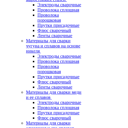
Электроды сварочные
Проволока сплошная
Проволока
порошковая
Прутки присадочные
Флюс сварочный
Ленты сварочные
Материалы для сварки
чугуна и сплавов на основе
никеля
Электроды сварочные
Проволока сплошная
Проволока
порошковая
Прутки присадочные
Флюс сварочный
Ленты сварочные
Материалы для сварки меди
и ее сплавов
Электроды сварочные
Проволока сплошная
Прутки присадочные
Флюс сварочный
Материалы для сварки