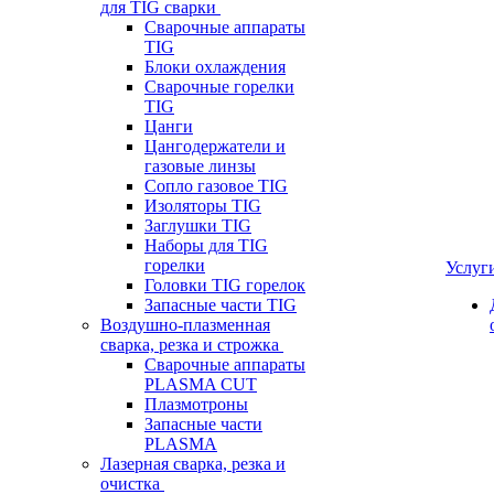
для TIG сварки
Сварочные аппараты
TIG
Блоки охлаждения
Сварочные горелки
TIG
Цанги
Цангодержатели и
газовые линзы
Сопло газовое TIG
Изоляторы TIG
Заглушки TIG
Наборы для TIG
горелки
Услуг
Головки TIG горелок
Запасные части TIG
Воздушно-плазменная
сварка, резка и строжка
Сварочные аппараты
PLASMA CUT
Плазмотроны
Запасные части
PLASMA
Лазерная сварка, резка и
очистка