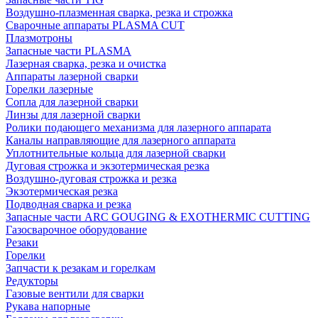
Воздушно-плазменная сварка, резка и строжка
Сварочные аппараты PLASMA CUT
Плазмотроны
Запасные части PLASMA
Лазерная сварка, резка и очистка
Аппараты лазерной сварки
Горелки лазерные
Сопла для лазерной сварки
Линзы для лазерной сварки
Ролики подающего механизма для лазерного аппарата
Каналы направляющие для лазерного аппарата
Уплотнительные кольца для лазерной сварки
Дуговая строжка и экзотермическая резка
Воздушно-дуговая строжка и резка
Экзотермическая резка
Подводная сварка и резка
Запасные части ARC GOUGING & EXOTHERMIC CUTTING
Газосварочное оборудование
Резаки
Горелки
Запчасти к резакам и горелкам
Редукторы
Газовые вентили для сварки
Рукава напорные