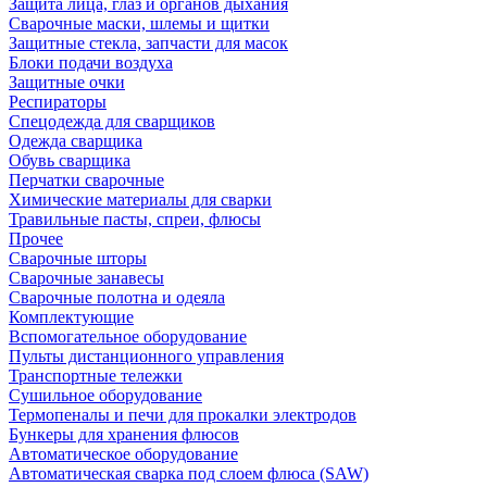
Защита лица, глаз и органов дыхания
Сварочные маски, шлемы и щитки
Защитные стекла, запчасти для масок
Блоки подачи воздуха
Защитные очки
Респираторы
Спецодежда для сварщиков
Одежда сварщика
Обувь сварщика
Перчатки сварочные
Химические материалы для сварки
Травильные пасты, спреи, флюсы
Прочее
Сварочные шторы
Сварочные занавесы
Сварочные полотна и одеяла
Комплектующие
Вспомогательное оборудование
Пульты дистанционного управления
Транспортные тележки
Сушильное оборудование
Термопеналы и печи для прокалки электродов
Бункеры для хранения флюсов
Автоматическое оборудование
Автоматическая сварка под слоем флюса (SAW)