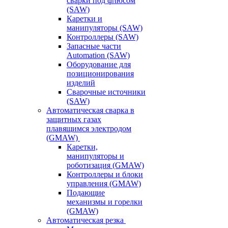
сварки под флюсом
(SAW)
Каретки и
манипуляторы (SAW)
Контроллеры (SAW)
Запасные части
Automation (SAW)
Оборудование для
позиционирования
изделий
Сварочные источники
(SAW)
Автоматическая сварка в
защитных газах
плавящимся электродом
(GMAW)
Каретки,
манипуляторы и
роботизация (GMAW)
Контроллеры и блоки
управления (GMAW)
Подающие
механизмы и горелки
(GMAW)
Автоматическая резка