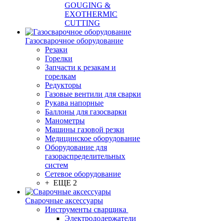
GOUGING &
EXOTHERMIC
CUTTING
Газосварочное оборудование
Резаки
Горелки
Запчасти к резакам и
горелкам
Редукторы
Газовые вентили для сварки
Рукава напорные
Баллоны для газосварки
Манометры
Машины газовой резки
Медицинское оборудование
Оборудование для
газораспределительных
систем
Сетевое оборудование
+ ЕЩЕ 2
Сварочные аксессуары
Инструменты сварщика
Электрододержатели