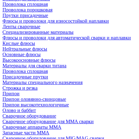
Проволока сплошная
Проволока порошковая
Прутки присадочные
Флюсы и проволоки для износостойкой наплавки
Ленты сварочные
Специализированные материалы
Флюсы и проволоки для автоматической сварки и наплавки
Кислые флюсы
Нейтральные флюсы
Основные флюсы
Высокоосновные флюсы
Материалы для сварки титана
Проволока сплошная
Присадочные прутки
Материалы специального назначения
Строжка и резка
Припои
Припои оловянно-свинцовые
Припои высокотехнологичные
Олово и баббит
Сварочное оборудование
Сварочное оборудование для MMA сварки
Сварочные аппараты MMA
Запасные части MMA
Сварочное оборудование для MIG/MAG сварки