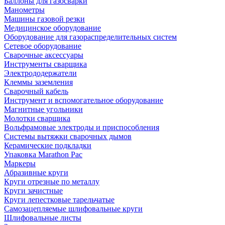
Баллоны для газосварки
Манометры
Машины газовой резки
Медицинское оборудование
Оборудование для газораспределительных систем
Сетевое оборудование
Сварочные аксессуары
Инструменты сварщика
Электрододержатели
Клеммы заземления
Сварочный кабель
Инструмент и вспомогательное оборудование
Магнитные угольники
Молотки сварщика
Вольфрамовые электроды и приспособления
Системы вытяжки сварочных дымов
Керамические подкладки
Упаковка Marathon Pac
Маркеры
Абразивные круги
Круги отрезные по металлу
Круги зачистные
Круги лепестковые тарельчатые
Самозацепляемые шлифовальные круги
Шлифовальные листы