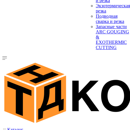
и резка
Экзотермическая
резка
Подводная
сварка и резка
Запасные части
ARC GOUGING
&
EXOTHERMIC
CUTTING
Каталог