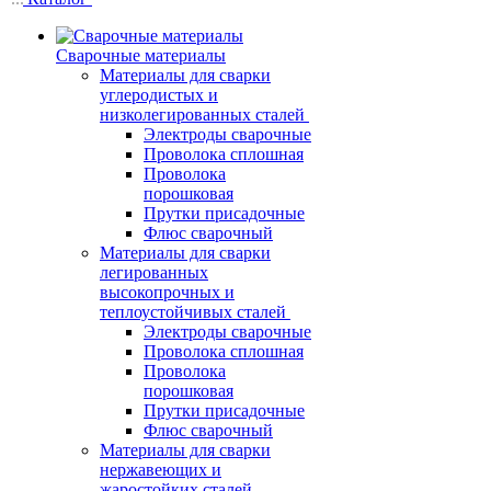
Сварочные материалы
Материалы для сварки
углеродистых и
низколегированных сталей
Электроды сварочные
Проволока сплошная
Проволока
порошковая
Прутки присадочные
Флюс сварочный
Материалы для сварки
легированных
высокопрочных и
теплоустойчивых сталей
Электроды сварочные
Проволока сплошная
Проволока
порошковая
Прутки присадочные
Флюс сварочный
Материалы для сварки
нержавеющих и
жаростойких сталей