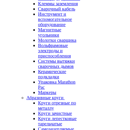
Клеммы заземления
Сварочный кабель
Инструмент и
вспомогательное
оборудование
Магнитные
угольники
Молотки сварщика
Вольфрамовые
электроды и
приспособления
Системы вытяжки
сварочных дымов
Керамические
подкладки
Упаковка Marathon
Pac
Маркеры
Абразивные круги
Круги отрезные по
металлу
Круги зачистные
Круги лепестковые
тарельчатые
Самозацепляемые