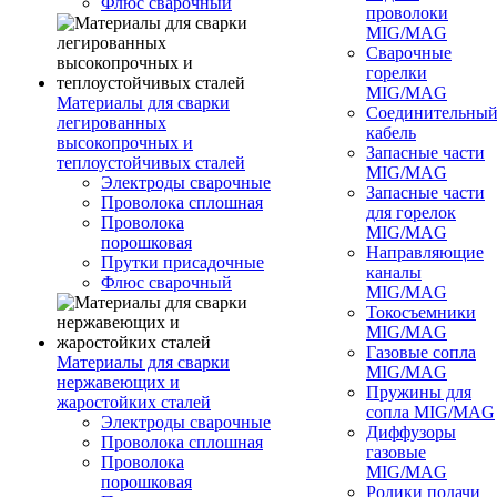
Флюс сварочный
проволоки
MIG/MAG
Сварочные
горелки
MIG/MAG
Материалы для сварки
Соединительны
легированных
кабель
высокопрочных и
Запасные части
теплоустойчивых сталей
MIG/MAG
Электроды сварочные
Запасные части
Проволока сплошная
для горелок
Проволока
MIG/MAG
порошковая
Направляющие
Прутки присадочные
каналы
Флюс сварочный
MIG/MAG
Токосъемники
MIG/MAG
Газовые сопла
Материалы для сварки
MIG/MAG
нержавеющих и
Пружины для
жаростойких сталей
сопла MIG/MAG
Электроды сварочные
Диффузоры
Проволока сплошная
газовые
Проволока
MIG/MAG
порошковая
Ролики подачи