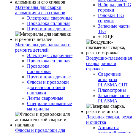
Наборы для TIG
Материалы для сварки
горелки
алюминия и его сплавов
Головки TIG
Электроды сварочные
горелок
Проволока сплошная
Запасные части
Прутки присадочные
TIG
+ ЕЩЕ
Материалы для наплавки и
ремонта деталей
Электроды сварочные
Воздушно-плазменная
Проволока сплошная
сварка, резка и
Проволока
строжка
порошковая
Сварочные
Прутки присадочные
аппараты
Флюсы и проволоки
PLASMA CUT
для износостойкой
Плазмотроны
наплавки
Запасные части
Ленты сварочные
PLASMA
Специализированные
материалы
Лазерная сварка, резка
и очистка
Аппараты
Флюсы и проволоки для
лазерной сварки