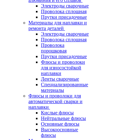
алюминия и его сплавов
Электроды сварочные
Проволока сплошная
Прутки присадочные
Материалы для наплавки и
ремонта деталей
Электроды сварочные
Проволока сплошная
Проволока
порошковая
Прутки присадочные
Флюсы и проволоки
для износостойкой
наплавки
Ленты сварочные
Специализированные
материалы
Флюсы и проволоки для
автоматической сварки и
наплавки
Кислые флюсы
Нейтральные флюсы
Основные флюсы
Высокоосновные
флюсы