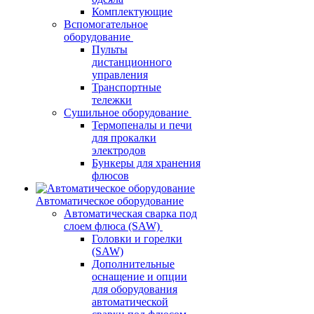
Комплектующие
Вспомогательное
оборудование
Пульты
дистанционного
управления
Транспортные
тележки
Сушильное оборудование
Термопеналы и печи
для прокалки
электродов
Бункеры для хранения
флюсов
Автоматическое оборудование
Автоматическая сварка под
слоем флюса (SAW)
Головки и горелки
(SAW)
Дополнительные
оснащение и опции
для оборудования
автоматической