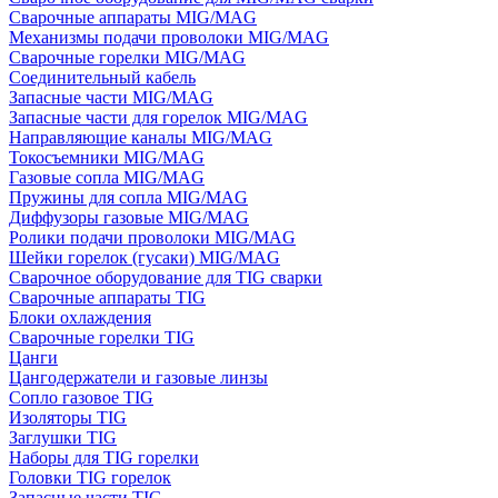
Сварочные аппараты MIG/MAG
Механизмы подачи проволоки MIG/MAG
Сварочные горелки MIG/MAG
Соединительный кабель
Запасные части MIG/MAG
Запасные части для горелок MIG/MAG
Направляющие каналы MIG/MAG
Токосъемники MIG/MAG
Газовые сопла MIG/MAG
Пружины для сопла MIG/MAG
Диффузоры газовые MIG/MAG
Ролики подачи проволоки MIG/MAG
Шейки горелок (гусаки) MIG/MAG
Сварочное оборудование для TIG сварки
Сварочные аппараты TIG
Блоки охлаждения
Сварочные горелки TIG
Цанги
Цангодержатели и газовые линзы
Сопло газовое TIG
Изоляторы TIG
Заглушки TIG
Наборы для TIG горелки
Головки TIG горелок
Запасные части TIG