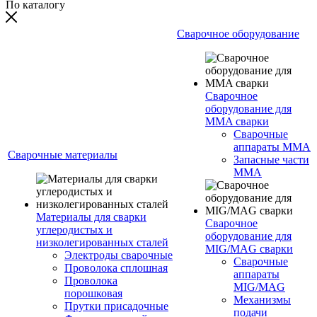
По каталогу
Сварочное оборудование
Сварочное
оборудование для
MMA сварки
Сварочные
аппараты MMA
Сварочные материалы
Запасные части
MMA
Материалы для сварки
Сварочное
углеродистых и
оборудование для
низколегированных сталей
MIG/MAG сварки
Электроды сварочные
Сварочные
Проволока сплошная
аппараты
Проволока
MIG/MAG
порошковая
Механизмы
Прутки присадочные
подачи