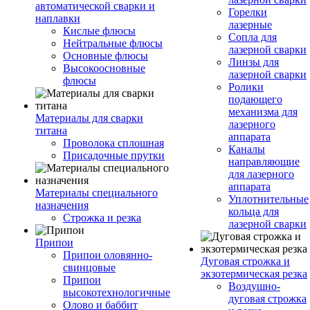
автоматической сварки и
Горелки
наплавки
лазерные
Кислые флюсы
Сопла для
Нейтральные флюсы
лазерной сварки
Основные флюсы
Линзы для
Высокоосновные
лазерной сварки
флюсы
Ролики
подающего
механизма для
Материалы для сварки
лазерного
титана
аппарата
Проволока сплошная
Каналы
Присадочные прутки
направляющие
для лазерного
аппарата
Материалы специального
Уплотнительные
назначения
кольца для
Строжка и резка
лазерной сварки
Припои
Припои оловянно-
Дуговая строжка и
свинцовые
экзотермическая резка
Припои
Воздушно-
высокотехнологичные
дуговая строжка
Олово и баббит