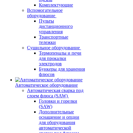
Комплектующие
Вспомогательное
оборудование
Пульты
дистанционного
управления
Транспортные
тележки
Сушильное оборудование
Термопеналы и печи
для прокалки
электродов
Бункеры для хранения
флюсов
Автоматическое оборудование
Автоматическая сварка под
слоем флюса (SAW)
Головки и горелки
(SAW)
Дополнительные
оснащение и опции
для оборудования
автоматической