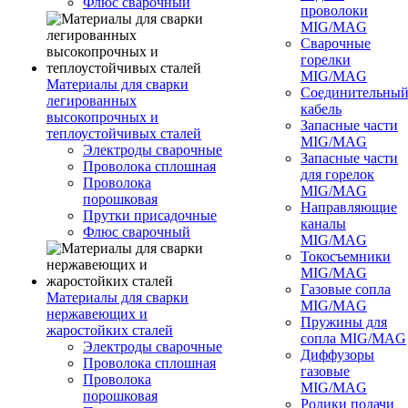
Флюс сварочный
проволоки
MIG/MAG
Сварочные
горелки
MIG/MAG
Материалы для сварки
Соединительны
легированных
кабель
высокопрочных и
Запасные части
теплоустойчивых сталей
MIG/MAG
Электроды сварочные
Запасные части
Проволока сплошная
для горелок
Проволока
MIG/MAG
порошковая
Направляющие
Прутки присадочные
каналы
Флюс сварочный
MIG/MAG
Токосъемники
MIG/MAG
Газовые сопла
Материалы для сварки
MIG/MAG
нержавеющих и
Пружины для
жаростойких сталей
сопла MIG/MAG
Электроды сварочные
Диффузоры
Проволока сплошная
газовые
Проволока
MIG/MAG
порошковая
Ролики подачи