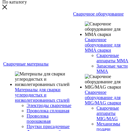
По каталогу
Сварочное оборудование
Сварочное
оборудование для
MMA сварки
Сварочные
аппараты MMA
Сварочные материалы
Запасные части
MMA
Материалы для сварки
Сварочное
углеродистых и
оборудование для
низколегированных сталей
MIG/MAG сварки
Электроды сварочные
Сварочные
Проволока сплошная
аппараты
Проволока
MIG/MAG
порошковая
Механизмы
Прутки присадочные
подачи