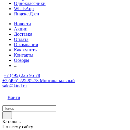
Одноклассники
WhatsApp
Яндекс.Дзен
Новости
Акции
Доставка
Оплата
О компании
Как купить
Контакты
Обзоры
...
+7 (495) 225-95-78
+7 (495) 225-95-78
Многоканальный
sale@ktnd.ru
Войти
Каталог
По всему сайту