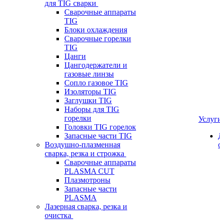
для TIG сварки
Сварочные аппараты
TIG
Блоки охлаждения
Сварочные горелки
TIG
Цанги
Цангодержатели и
газовые линзы
Сопло газовое TIG
Изоляторы TIG
Заглушки TIG
Наборы для TIG
горелки
Услуг
Головки TIG горелок
Запасные части TIG
Воздушно-плазменная
сварка, резка и строжка
Сварочные аппараты
PLASMA CUT
Плазмотроны
Запасные части
PLASMA
Лазерная сварка, резка и
очистка