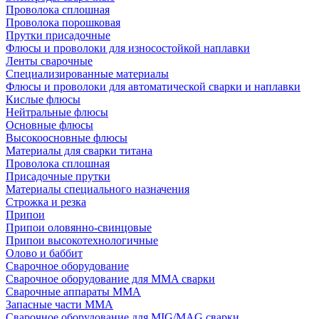
Проволока сплошная
Проволока порошковая
Прутки присадочные
Флюсы и проволоки для износостойкой наплавки
Ленты сварочные
Специализированные материалы
Флюсы и проволоки для автоматической сварки и наплавки
Кислые флюсы
Нейтральные флюсы
Основные флюсы
Высокоосновные флюсы
Материалы для сварки титана
Проволока сплошная
Присадочные прутки
Материалы специального назначения
Строжка и резка
Припои
Припои оловянно-свинцовые
Припои высокотехнологичные
Олово и баббит
Сварочное оборудование
Сварочное оборудование для MMA сварки
Сварочные аппараты MMA
Запасные части MMA
Сварочное оборудование для MIG/MAG сварки