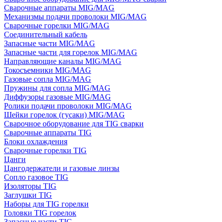
Сварочные аппараты MIG/MAG
Механизмы подачи проволоки MIG/MAG
Сварочные горелки MIG/MAG
Соединительный кабель
Запасные части MIG/MAG
Запасные части для горелок MIG/MAG
Направляющие каналы MIG/MAG
Токосъемники MIG/MAG
Газовые сопла MIG/MAG
Пружины для сопла MIG/MAG
Диффузоры газовые MIG/MAG
Ролики подачи проволоки MIG/MAG
Шейки горелок (гусаки) MIG/MAG
Сварочное оборудование для TIG сварки
Сварочные аппараты TIG
Блоки охлаждения
Сварочные горелки TIG
Цанги
Цангодержатели и газовые линзы
Сопло газовое TIG
Изоляторы TIG
Заглушки TIG
Наборы для TIG горелки
Головки TIG горелок
Запасные части TIG