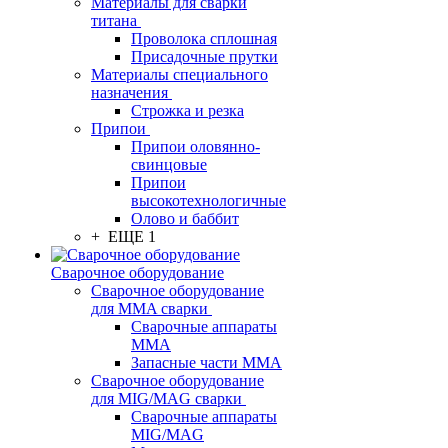
Материалы для сварки
титана
Проволока сплошная
Присадочные прутки
Материалы специального
назначения
Строжка и резка
Припои
Припои оловянно-
свинцовые
Припои
высокотехнологичные
Олово и баббит
+ ЕЩЕ 1
Сварочное оборудование
Сварочное оборудование
для MMA сварки
Сварочные аппараты
MMA
Запасные части MMA
Сварочное оборудование
для MIG/MAG сварки
Сварочные аппараты
MIG/MAG