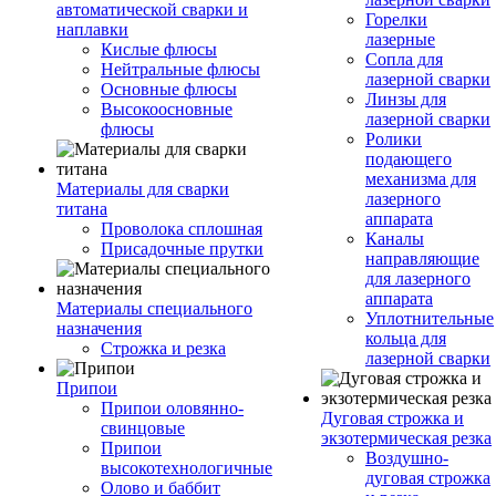
автоматической сварки и
Горелки
наплавки
лазерные
Кислые флюсы
Сопла для
Нейтральные флюсы
лазерной сварки
Основные флюсы
Линзы для
Высокоосновные
лазерной сварки
флюсы
Ролики
подающего
механизма для
Материалы для сварки
лазерного
титана
аппарата
Проволока сплошная
Каналы
Присадочные прутки
направляющие
для лазерного
аппарата
Материалы специального
Уплотнительные
назначения
кольца для
Строжка и резка
лазерной сварки
Припои
Припои оловянно-
Дуговая строжка и
свинцовые
экзотермическая резка
Припои
Воздушно-
высокотехнологичные
дуговая строжка
Олово и баббит