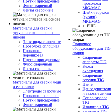
Прутки присадочные
проволоки
Флюс сварочный
MIG/MAG
Ленты сварочные
Шейки горелок
(гусаки)
MIG/MAG
+ ЕЩЕ
Материалы для сварки
чугуна и сплавов на основе
никеля
Электроды сварочные
Сварочное
Проволока сплошная
оборудование для TIG
Проволока
сварки
порошковая
Сварочные
Прутки присадочные
аппараты TIG
Флюс сварочный
Блоки
Ленты сварочные
охлаждения
Сварочные
горелки TIG
Материалы для сварки меди
Цанги
и ее сплавов
Цангодержатели
Электроды сварочные
и газовые линзы
Проволока сплошная
Сопло газовое
Прутки присадочные
TIG
Флюс сварочный
Изоляторы TIG
Заглушки TIG