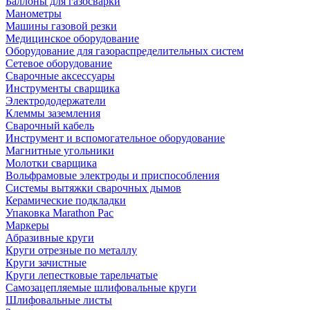
Баллоны для газосварки
Манометры
Машины газовой резки
Медицинское оборудование
Оборудование для газораспределительных систем
Сетевое оборудование
Сварочные аксессуары
Инструменты сварщика
Электрододержатели
Клеммы заземления
Сварочный кабель
Инструмент и вспомогательное оборудование
Магнитные угольники
Молотки сварщика
Вольфрамовые электроды и приспособления
Системы вытяжки сварочных дымов
Керамические подкладки
Упаковка Marathon Pac
Маркеры
Абразивные круги
Круги отрезные по металлу
Круги зачистные
Круги лепестковые тарельчатые
Самозацепляемые шлифовальные круги
Шлифовальные листы