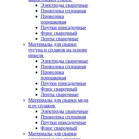
Электроды сварочные
Проволока сплошная
Проволока
порошковая
Прутки присадочные
Флюс сварочный
Ленты сварочные
Материалы для сварки
чугуна и сплавов на основе
никеля
Электроды сварочные
Проволока сплошная
Проволока
порошковая
Прутки присадочные
Флюс сварочный
Ленты сварочные
Материалы для сварки меди
и ее сплавов
Электроды сварочные
Проволока сплошная
Прутки присадочные
Флюс сварочный
Материалы для сварки