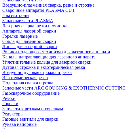
Воздушно-плазменная сварка, резка и строжка
Сварочные аппараты PLASMA CUT
Плазмотроны
Запасные части PLASMA
Лазерная сварка, резка и очистка
Аппараты лазерной сварки
Горелки лазерные
Сопла для лазерной сварки
Линзы для лазерной сварки
Ролики подающего механизма для лазерного аппарата
Каналы направляющие для лазерного аппарата
Уплотнительные кольца для лазерной сварки
Дуговая строжка и экзотермическая резка
Воздушно-дуговая строжка и резка
Экзотермическая резка
Подводная сварка и резка
Запасные части ARC GOUGING & EXOTHERMIC CUTTING
Газосварочное оборудование
Резаки
Горелки
Запчасти к резакам и горелкам
Редукторы
Газовые вентили для сварки
Рукава напорные