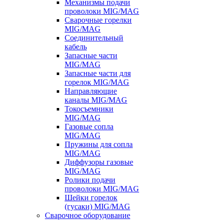
Механизмы подачи
проволоки MIG/MAG
Сварочные горелки
MIG/MAG
Соединительный
кабель
Запасные части
MIG/MAG
Запасные части для
горелок MIG/MAG
Направляющие
каналы MIG/MAG
Токосъемники
MIG/MAG
Газовые сопла
MIG/MAG
Пружины для сопла
MIG/MAG
Диффузоры газовые
MIG/MAG
Ролики подачи
проволоки MIG/MAG
Шейки горелок
(гусаки) MIG/MAG
Сварочное оборудование