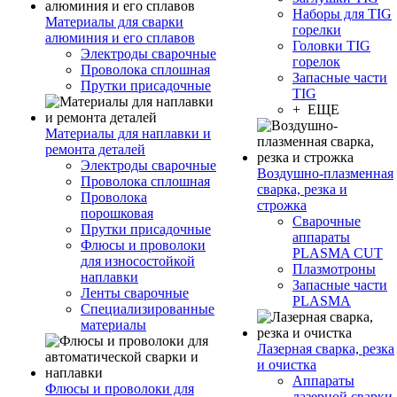
Наборы для TIG
Материалы для сварки
горелки
алюминия и его сплавов
Головки TIG
Электроды сварочные
горелок
Проволока сплошная
Запасные части
Прутки присадочные
TIG
+ ЕЩЕ
Материалы для наплавки и
ремонта деталей
Электроды сварочные
Воздушно-плазменная
Проволока сплошная
сварка, резка и
Проволока
строжка
порошковая
Сварочные
Прутки присадочные
аппараты
Флюсы и проволоки
PLASMA CUT
для износостойкой
Плазмотроны
наплавки
Запасные части
Ленты сварочные
PLASMA
Специализированные
материалы
Лазерная сварка, резка
и очистка
Аппараты
Флюсы и проволоки для
лазерной сварки