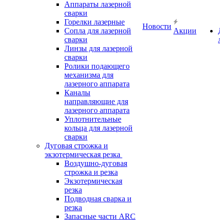
Аппараты лазерной
сварки
Горелки лазерные
Новости
Сопла для лазерной
Акции
сварки
Линзы для лазерной
сварки
Ролики подающего
механизма для
лазерного аппарата
Каналы
направляющие для
лазерного аппарата
Уплотнительные
кольца для лазерной
сварки
Дуговая строжка и
экзотермическая резка
Воздушно-дуговая
строжка и резка
Экзотермическая
резка
Подводная сварка и
резка
Запасные части ARC