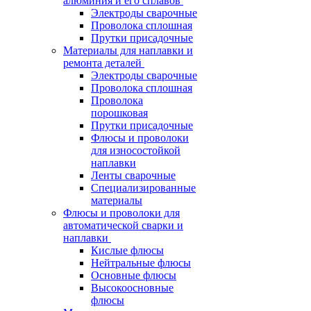
алюминия и его сплавов
Электроды сварочные
Проволока сплошная
Прутки присадочные
Материалы для наплавки и
ремонта деталей
Электроды сварочные
Проволока сплошная
Проволока
порошковая
Прутки присадочные
Флюсы и проволоки
для износостойкой
наплавки
Ленты сварочные
Специализированные
материалы
Флюсы и проволоки для
автоматической сварки и
наплавки
Кислые флюсы
Нейтральные флюсы
Основные флюсы
Высокоосновные
флюсы