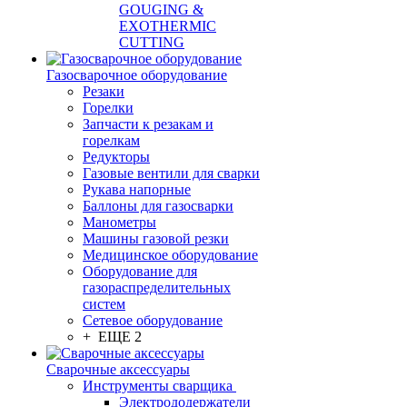
GOUGING &
EXOTHERMIC
CUTTING
Газосварочное оборудование
Резаки
Горелки
Запчасти к резакам и
горелкам
Редукторы
Газовые вентили для сварки
Рукава напорные
Баллоны для газосварки
Манометры
Машины газовой резки
Медицинское оборудование
Оборудование для
газораспределительных
систем
Сетевое оборудование
+ ЕЩЕ 2
Сварочные аксессуары
Инструменты сварщика
Электрододержатели