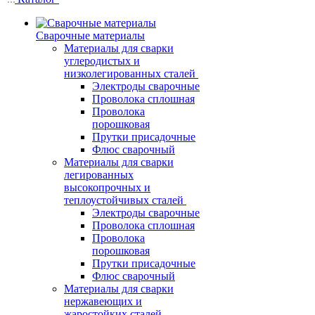
Сварочные материалы
Материалы для сварки
углеродистых и
низколегированных сталей
Электроды сварочные
Проволока сплошная
Проволока
порошковая
Прутки присадочные
Флюс сварочный
Материалы для сварки
легированных
высокопрочных и
теплоустойчивых сталей
Электроды сварочные
Проволока сплошная
Проволока
порошковая
Прутки присадочные
Флюс сварочный
Материалы для сварки
нержавеющих и
жаростойких сталей