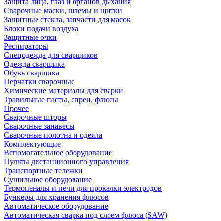
Защита лица, глаз и органов дыхания
Сварочные маски, шлемы и щитки
Защитные стекла, запчасти для масок
Блоки подачи воздуха
Защитные очки
Респираторы
Спецодежда для сварщиков
Одежда сварщика
Обувь сварщика
Перчатки сварочные
Химические материалы для сварки
Травильные пасты, спреи, флюсы
Прочее
Сварочные шторы
Сварочные занавесы
Сварочные полотна и одеяла
Комплектующие
Вспомогательное оборудование
Пульты дистанционного управления
Транспортные тележки
Сушильное оборудование
Термопеналы и печи для прокалки электродов
Бункеры для хранения флюсов
Автоматическое оборудование
Автоматическая сварка под слоем флюса (SAW)