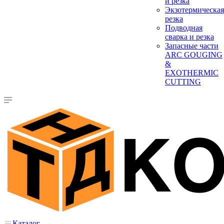
и резка
Экзотермическая
резка
Подводная
сварка и резка
Запасные части
ARC GOUGING
&
EXOTHERMIC
CUTTING
Каталог