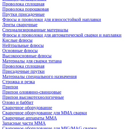
Проволока сплошная
Проволока порошковая
Прутки присадочные
Флюсы и проволоки для износостойкой наплавки
Ленты сварочные
Специализированные материалы
Флюсы и проволоки для автоматической сварки и наплавки
Кислые флюсы
Нейтральные флюсы
Основные флюсы
Высокоосновные флюсы
Материалы для сварки титана
Проволока сплошная
Присадочные прутки
Материалы специального назначения
Строжка и резка
Припои
Припои оловянно-свинцовые
Припои высокотехнологичные
Олово и баббит
Сварочное оборудование
Сварочное оборудование для MMA сварки
Сварочные аппараты MMA
Запасные части MMA
Сварочное оборудование для MIG/MAG сварки