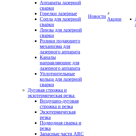
Аппараты лазерной
сварки
Горелки лазерные
Новости
Сопла для лазерной
Акции
сварки
Линзы для лазерной
сварки
Ролики подающего
механизма для
лазерного аппарата
Каналы
направляющие для
лазерного аппарата
Уплотнительные
кольца для лазерной
сварки
Дуговая строжка и
экзотермическая резка
Воздушно-дуговая
строжка и резка
Экзотермическая
резка
Подводная сварка и
резка
Запасные части ARC