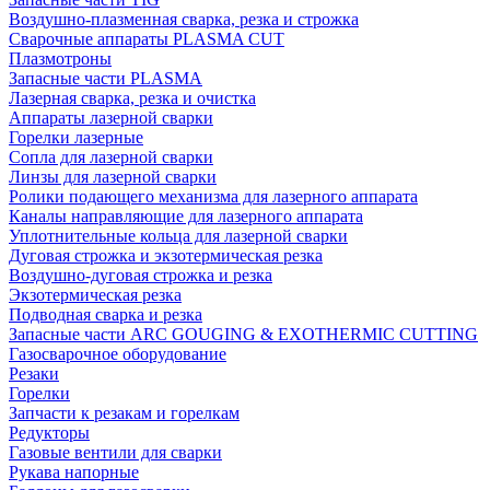
Воздушно-плазменная сварка, резка и строжка
Сварочные аппараты PLASMA CUT
Плазмотроны
Запасные части PLASMA
Лазерная сварка, резка и очистка
Аппараты лазерной сварки
Горелки лазерные
Сопла для лазерной сварки
Линзы для лазерной сварки
Ролики подающего механизма для лазерного аппарата
Каналы направляющие для лазерного аппарата
Уплотнительные кольца для лазерной сварки
Дуговая строжка и экзотермическая резка
Воздушно-дуговая строжка и резка
Экзотермическая резка
Подводная сварка и резка
Запасные части ARC GOUGING & EXOTHERMIC CUTTING
Газосварочное оборудование
Резаки
Горелки
Запчасти к резакам и горелкам
Редукторы
Газовые вентили для сварки
Рукава напорные