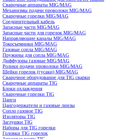
Сварочные аппараты MIG/MAG
Механизмы подачи проволоки MIG/MAG
Сварочные горелки MIG/MAG
Соединительный кабель
Запасные части MIG/MAG
Запасные части для горелок MIG/MAG
Направляющие каналы MIG/MAG
Токосъемники MIG/MAG
Газовые сопла MIG/MAG
Пружины для сопла MIG/MAG
Диффузоры газовые MIG/MAG
Ролики подачи проволоки MIG/MAG
Шейки горелок (гусаки) MIG/MAG
Сварочное оборудование для TIG сварки
Сварочные аппараты TIG
Блоки охлаждения
Сварочные горелки TIG
Цанги
Цангодержатели и газовые линзы
Сопло газовое TIG
Изоляторы TIG
Заглушки TIG
Наборы для TIG горелки
Головки TIG горелок
Запасные части TIG