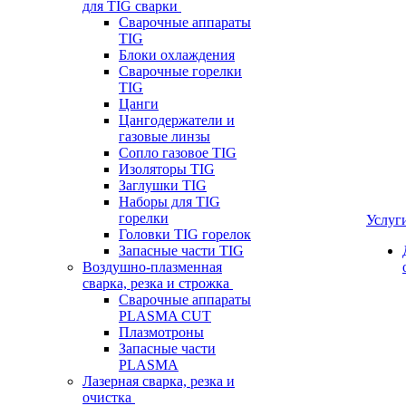
для TIG сварки
Сварочные аппараты
TIG
Блоки охлаждения
Сварочные горелки
TIG
Цанги
Цангодержатели и
газовые линзы
Сопло газовое TIG
Изоляторы TIG
Заглушки TIG
Наборы для TIG
горелки
Услуг
Головки TIG горелок
Запасные части TIG
Воздушно-плазменная
сварка, резка и строжка
Сварочные аппараты
PLASMA CUT
Плазмотроны
Запасные части
PLASMA
Лазерная сварка, резка и
очистка