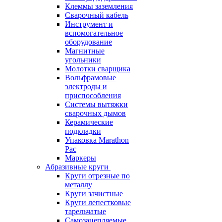
Клеммы заземления
Сварочный кабель
Инструмент и
вспомогательное
оборудование
Магнитные
угольники
Молотки сварщика
Вольфрамовые
электроды и
приспособления
Системы вытяжки
сварочных дымов
Керамические
подкладки
Упаковка Marathon
Pac
Маркеры
Абразивные круги
Круги отрезные по
металлу
Круги зачистные
Круги лепестковые
тарельчатые
Самозацепляемые