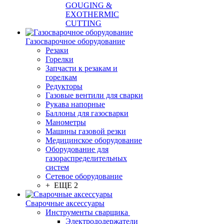
GOUGING &
EXOTHERMIC
CUTTING
Газосварочное оборудование
Резаки
Горелки
Запчасти к резакам и
горелкам
Редукторы
Газовые вентили для сварки
Рукава напорные
Баллоны для газосварки
Манометры
Машины газовой резки
Медицинское оборудование
Оборудование для
газораспределительных
систем
Сетевое оборудование
+ ЕЩЕ 2
Сварочные аксессуары
Инструменты сварщика
Электрододержатели