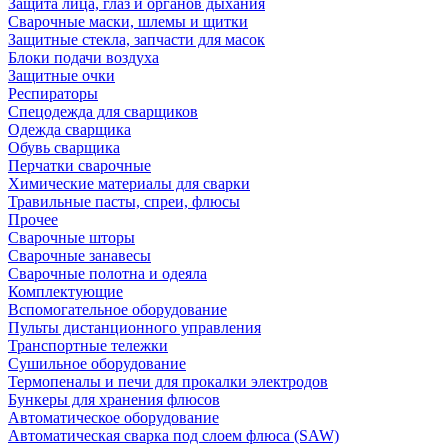
Защита лица, глаз и органов дыхания
Сварочные маски, шлемы и щитки
Защитные стекла, запчасти для масок
Блоки подачи воздуха
Защитные очки
Респираторы
Спецодежда для сварщиков
Одежда сварщика
Обувь сварщика
Перчатки сварочные
Химические материалы для сварки
Травильные пасты, спреи, флюсы
Прочее
Сварочные шторы
Сварочные занавесы
Сварочные полотна и одеяла
Комплектующие
Вспомогательное оборудование
Пульты дистанционного управления
Транспортные тележки
Сушильное оборудование
Термопеналы и печи для прокалки электродов
Бункеры для хранения флюсов
Автоматическое оборудование
Автоматическая сварка под слоем флюса (SAW)