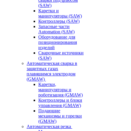
сварки под флюсом
(SAW)
Каретки и
манипуляторы (SAW)
Контроллеры (SAW)
Запасные части
Automation (SAW)
Оборудование для
позиционирования
изделий
Сварочные источники
(SAW)
Автоматическая сварка в
защитных газах
плавящимся электродом
(GMAW)
Каретки,
манипуляторы и
роботизация (GMAW)
Контроллеры и блоки
управления (GMAW)
Подающие
механизмы и горелки
(GMAW)
Автоматическая резка