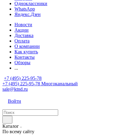
Одноклассники
WhatsApp
Яндекс.Дзен
Новости
Акции
Доставка
Оплата
О компании
Как купить
Контакты
Обзоры
...
+7 (495) 225-95-78
+7 (495) 225-95-78
Многоканальный
sale@ktnd.ru
Войти
Каталог
По всему сайту