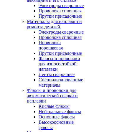
алюминия и его сплавов
Электроды сварочные
Проволока сплошная
Прутки присадочные
Материалы для наплавки и
ремонта деталей
Электроды сварочные
Проволока сплошная
Проволока
порошковая
Прутки присадочные
Флюсы и проволоки
для износостойкой
наплавки
Ленты сварочные
Специализированные
материалы
Флюсы и проволоки для
автоматической сварки и
наплавки
Кислые флюсы
Нейтральные флюсы
Основные флюсы
Высокоосновные
флюсы