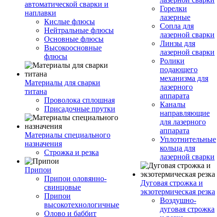
автоматической сварки и
Горелки
наплавки
лазерные
Кислые флюсы
Сопла для
Нейтральные флюсы
лазерной сварки
Основные флюсы
Линзы для
Высокоосновные
лазерной сварки
флюсы
Ролики
подающего
механизма для
Материалы для сварки
лазерного
титана
аппарата
Проволока сплошная
Каналы
Присадочные прутки
направляющие
для лазерного
аппарата
Материалы специального
Уплотнительные
назначения
кольца для
Строжка и резка
лазерной сварки
Припои
Припои оловянно-
Дуговая строжка и
свинцовые
экзотермическая резка
Припои
Воздушно-
высокотехнологичные
дуговая строжка
Олово и баббит