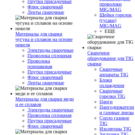
Прутки присадочные
проволоки
Флюс сварочный
MIG/MAG
Ленты сварочные
Шейки горелок
(гусаки)
MIG/MAG
+ ЕЩЕ
Материалы для сварки
чугуна и сплавов на основе
никеля
Электроды сварочные
Сварочное
Проволока сплошная
оборудование для TIG
Проволока
сварки
порошковая
Сварочные
Прутки присадочные
аппараты TIG
Флюс сварочный
Блоки
Ленты сварочные
охлаждения
Сварочные
горелки TIG
Материалы для сварки меди
Цанги
и ее сплавов
Цангодержатели
Электроды сварочные
и газовые линзы
Проволока сплошная
Сопло газовое
Прутки присадочные
TIG
Флюс сварочный
Изоляторы TIG
Заглушки TIG