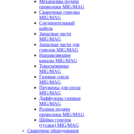
Механизмы подачи
проволоки MIG/MAG
Сварочные горелки
MIG/MAG
Соединительный
кабель
Запасные части
MIG/MAG
Запасные части для
горелок MIG/MAG
Направляющие
каналы MIG/MAG
Токосъемники
MIG/MAG
Газовые сопла
MIG/MAG
Пружины для сопла
MIG/MAG
Диффузоры газовые
MIG/MAG
Ролики подачи
проволоки MIG/MAG
Шейки горелок
(гусаки) MIG/MAG
Сварочное оборудование