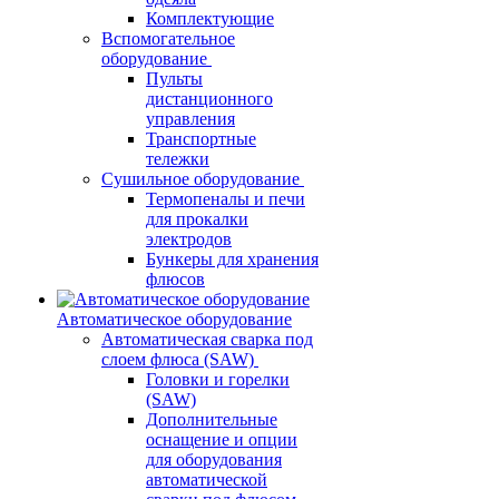
Комплектующие
Вспомогательное
оборудование
Пульты
дистанционного
управления
Транспортные
тележки
Сушильное оборудование
Термопеналы и печи
для прокалки
электродов
Бункеры для хранения
флюсов
Автоматическое оборудование
Автоматическая сварка под
слоем флюса (SAW)
Головки и горелки
(SAW)
Дополнительные
оснащение и опции
для оборудования
автоматической