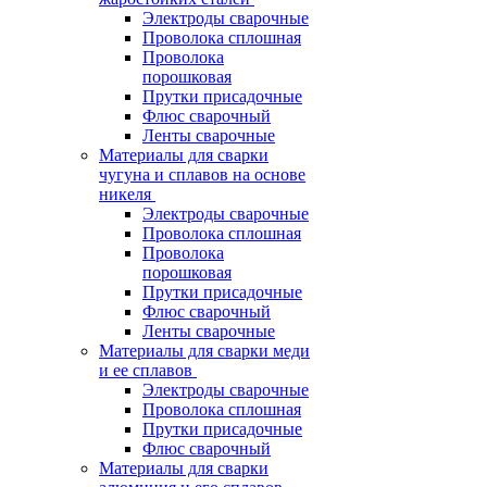
Электроды сварочные
Проволока сплошная
Проволока
порошковая
Прутки присадочные
Флюс сварочный
Ленты сварочные
Материалы для сварки
чугуна и сплавов на основе
никеля
Электроды сварочные
Проволока сплошная
Проволока
порошковая
Прутки присадочные
Флюс сварочный
Ленты сварочные
Материалы для сварки меди
и ее сплавов
Электроды сварочные
Проволока сплошная
Прутки присадочные
Флюс сварочный
Материалы для сварки