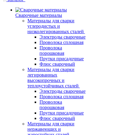
Сварочные материалы
Материалы для сварки
углеродистых и
низколегированных сталей
Электроды сварочные
Проволока сплошная
Проволока
порошковая
Прутки присадочные
Флюс сварочный
Материалы для сварки
легированных
высокопрочных и
теплоустойчивых сталей
Электроды сварочные
Проволока сплошная
Проволока
порошковая
Прутки присадочные
Флюс сварочный
Материалы для сварки
нержавеющих и
жаростойких сталей