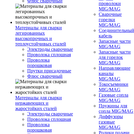
Флюс сварочный
проволоки
MIG/MAG
Сварочные
горелки
MIG/MAG
Материалы для сварки
Соединительны
легированных
кабель
высокопрочных и
Запасные части
теплоустойчивых сталей
MIG/MAG
Электроды сварочные
Запасные части
Проволока сплошная
для горелок
Проволока
MIG/MAG
порошковая
Направляющие
Прутки присадочные
каналы
Флюс сварочный
MIG/MAG
Токосъемники
MIG/MAG
Газовые сопла
Материалы для сварки
MIG/MAG
нержавеющих и
Пружины для
жаростойких сталей
сопла MIG/MAG
Электроды сварочные
Диффузоры
Проволока сплошная
газовые
Проволока
MIG/MAG
порошковая
Ролики подачи