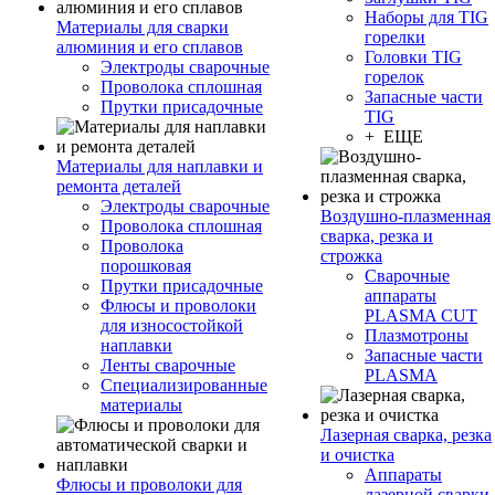
Наборы для TIG
Материалы для сварки
горелки
алюминия и его сплавов
Головки TIG
Электроды сварочные
горелок
Проволока сплошная
Запасные части
Прутки присадочные
TIG
+ ЕЩЕ
Материалы для наплавки и
ремонта деталей
Электроды сварочные
Воздушно-плазменная
Проволока сплошная
сварка, резка и
Проволока
строжка
порошковая
Сварочные
Прутки присадочные
аппараты
Флюсы и проволоки
PLASMA CUT
для износостойкой
Плазмотроны
наплавки
Запасные части
Ленты сварочные
PLASMA
Специализированные
материалы
Лазерная сварка, резка
и очистка
Аппараты
Флюсы и проволоки для
лазерной сварки