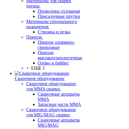
Материалы для сварки
титана
Проволока сплошная
Присадочные прутки
Материалы специального
назначения
Строжка и резка
Припои
Припои оловянно-
свинцовые
Припои
высокотехнологичные
Олово и баббит
+ ЕЩЕ 1
Сварочное оборудование
Сварочное оборудование
для MMA сварки
Сварочные аппараты
MMA
Запасные части MMA
Сварочное оборудование
для MIG/MAG сварки
Сварочные аппараты
MIG/MAG