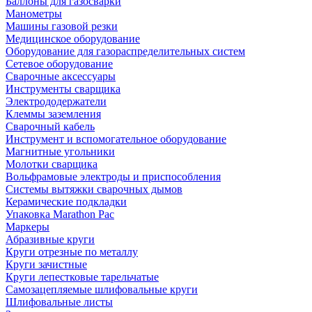
Баллоны для газосварки
Манометры
Машины газовой резки
Медицинское оборудование
Оборудование для газораспределительных систем
Сетевое оборудование
Сварочные аксессуары
Инструменты сварщика
Электрододержатели
Клеммы заземления
Сварочный кабель
Инструмент и вспомогательное оборудование
Магнитные угольники
Молотки сварщика
Вольфрамовые электроды и приспособления
Системы вытяжки сварочных дымов
Керамические подкладки
Упаковка Marathon Pac
Маркеры
Абразивные круги
Круги отрезные по металлу
Круги зачистные
Круги лепестковые тарельчатые
Самозацепляемые шлифовальные круги
Шлифовальные листы