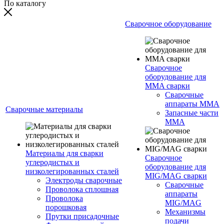
По каталогу
Сварочное оборудование
Сварочное
оборудование для
MMA сварки
Сварочные
аппараты MMA
Сварочные материалы
Запасные части
MMA
Материалы для сварки
Сварочное
углеродистых и
оборудование для
низколегированных сталей
MIG/MAG сварки
Электроды сварочные
Сварочные
Проволока сплошная
аппараты
Проволока
MIG/MAG
порошковая
Механизмы
Прутки присадочные
подачи